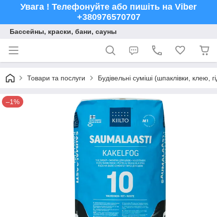
Увага ! Телефонуйте або пишіть на Viber
+380976570707
Бассейны, краски, бани, сауны
Товари та послуги
Будівельні суміші (шпаклівки, клею, г
–1%