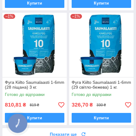
Купити
Купити
–1%
–1%
Фуга Kiilto Saumalaasti 1-6mm
Фуга Kiilto Saumalaasti 1-6mm
(28 піщана) 3 кг.
(29 світло-бежева) 1 кг.
Готово до відправки
Готово до відправки
810,81
326,70
₴
₴
819 ₴
330 ₴
Купити
Купити
Показати ще