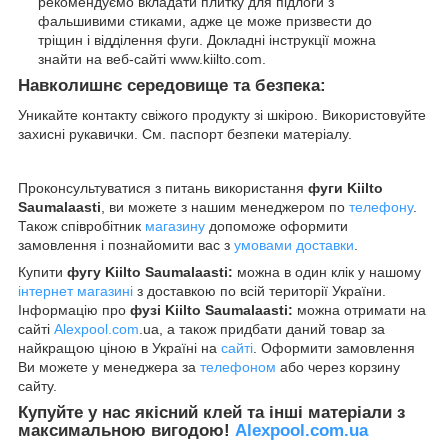
рекомендуємо вкладати плитку для підлоги з
фальшивими стиками, адже це може призвести до
тріщин і відділення фуги. Докладні інструкції можна
знайти на веб-сайті www.kiilto.com.
Навколишнє середовище та безпека:
Уникайте контакту свіжого продукту зі шкірою. Використовуйте
захисні рукавички. См. паспорт безпеки матеріалу.
Проконсультуватися з питань використання
фуги Kiilto
Saumalaasti
, ви можете з нашим менеджером по
телефону
.
Також співробітник
магазину
допоможе оформити
замовлення і познайомити вас з
умовами доставки
.
Купити
фугу Kiilto Saumalaasti:
можна в один клік у нашому
інтернет магазині
з доставкою по всій території України.
Інформацію про
фузі Kiilto Saumalaasti:
можна отримати на
сайті
Alexpool.com
.ua, а також придбати даний товар за
найкращою ціною в Україні на
сайті
. Оформити замовлення
Ви можете у менеджера за
телефоном
або через корзину
сайту.
Купуйте у нас якісний клей та інші матеріали з
максимальною вигодою!
Alexpool.com.ua