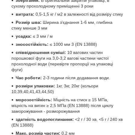
зберігання:
В оригінальній закритій упаковці, в
сухому прохолодному приміщенні 3 роки
витрата:
0,5-1,5 кг / м2 в залежності від розміру стику
Розмір шва:
Ширина з'єднання 1-6 мм, глибина
стику менше 3 мм
усадка:
≤ 3 мм / м
зносостійкість:
≤ 1000 мм 3 (EN 13888)
співвідношення суміші:
10 вагових частин
порошкової фуги на 3,0-3,2 вагові частини чистої
прохолодної води (перевірте пропорції на упаковці
фуги)
Час роботи:
2-3 години після додавання води.
розміри упаковки:
1кг, 3кг, 20кг (кольори
10,39,40,41,43,44,50)
морозостійкість:
Міцність на стиск ≥ 15 МПа,
міцність на вигин ≥ 2,5 МПа (EN 13888) після циклу
заморожування - розморожування
здатність водопоглинання:
<2 г / 30 хв, <5 г / 240 хв
(EN 13888)
Макс. розмір частин:
0,2 мм