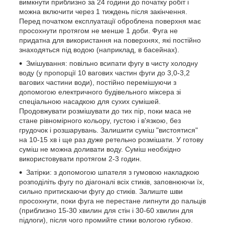
вимкнути приблизно за 24 години до початку робіт і
можна включити через 1 тиждень після закінчення.
Перед початком експлуатації оброблена поверхня має
просохнути протягом не менше 1 доби. Фуга не
придатна для використання на поверхнях, які постійно
знаходяться під водою (наприклад, в басейнах).
Змішування: повільно всипати фугу в чисту холодну
воду (у пропорції 10 вагових частин фуги до 3,0-3,2
вагових частини води), постійно перемішуючи з
допомогою електричного будівельного міксера зі
спеціальною насадкою для сухих сумішей.
Продовжувати розмішувати до тих пір, поки маса не
стане рівномірного кольору, густою і в'язкою, без
грудочок і розшарувань. Залишити суміш "вистоятися"
на 10-15 хв і ще раз дуже ретельно розмішати. У готову
суміш не можна доливати воду. Суміш необхідно
використовувати протягом 2-3 годин.
Затірки: з допомогою шпателя з гумовою накладкою
розподіліть фугу по діагоналі всіх стиків, заповнюючи їх,
сильно притискаючи фугу до стиків. Залиште шви
просохнути, поки фуга не перестане липнути до пальців
(приблизно 15-30 хвилин для стін і 30-60 хвилин для
підлоги), після чого промийте стики вологою губкою.