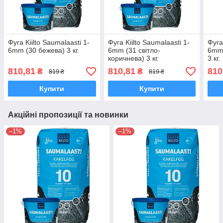
Фуга Kiilto Saumalaasti 1-
Фуга Kiilto Saumalaasti 1-
Фуга
6mm (30 бежева) 3 кг.
6mm (31 світло-
6mm 
коричнева) 3 кг.
3 кг.
810,81
810,81
810
₴
₴
819 ₴
819 ₴
Купити
Купити
Акційні пропозиції та новинки
–1%
–1%