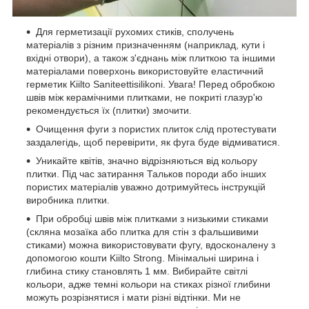
Для герметизації рухомих стиків, сполучень
матеріалів з різним призначенням (наприклад, кути і
вхідні отвори), а також з'єднань між плиткою та іншими
матеріалами поверхонь використовуйте еластичний
герметик Kiilto Saniteettisilikoni. Увага! Перед обробкою
швів між керамічними плитками, не покриті глазур'ю
рекомендується їх (плитки) змочити.
Очищення фуги з пористих плиток слід протестувати
заздалегідь, щоб перевірити, як фуга буде відмиватися.
Уникайте квітів, значно відрізняються від кольору
плитки. Під час затирання Тальков породи або інших
пористих матеріалів уважно дотримуйтесь інструкцій
виробника плитки.
При обробці швів між плитками з низькими стиками
(скляна мозаїка або плитка для стін з фальшивими
стиками) можна використовувати фугу, вдосконалену з
допомогою кошти Kiilto Strong. Мінімальні ширина і
глибина стику становлять 1 мм. Вибирайте світлі
кольори, адже темні кольори на стиках різної глибини
можуть розрізнятися і мати різні відтінки. Ми не