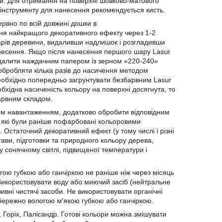
и. Для отримання на поверхні шовково-матового
 інструменту для нанесення рекомендується кисть.
рвно по всій довжині дошки в
ня найкращого декоративного ефекту через 1-2
арів деревини, видаливши надлишок і розгладивши
нанесення. Якщо після нанесення першого шару Lasur
видалити наждачним папером із зерном «220-240»
 обробляти кілька разів до насичення методом
обхідно попередньо загрунтувати безбарвним Lasur
хідна насиченість кольору на поверхні досягнута, то
барвним складом.
ним навантаженням, додатково обробити відповідним
 які були раніше пофарбовані кольоровими
 Остаточний декоративний ефект (у тому числі і різні
стави, підготовки та природного кольору дерева,
 сонячному світлі, підвищеної температури і
ою губкою або ганчіркою не раніше ніж через місяць
. Використовувати воду або миючий засіб (нейтральне
ивні чистячі засоби. Не використовувати органічні
обережно вологою м'якою губкою або ганчіркою.
с, Горіх, Палісандр. Готові кольори можна змішувати