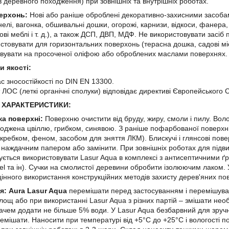
в деревного походження) при зовнішніх та внутрішніх роботах.
верхонь:
Нові або раніше оброблені декоративно-захисними засобами
нелі, вагонка, обшивальні дошки, огорожі, карнизи, відкоси, фанера, ш
ові меблі і т. д.), а також ДСП, ДВП, МДФ. Не використовувати засіб 
стовувати для горизонтальних поверхонь (терасна дошка, садові міст
вувати на просоченої оліфою або оброблених маслами поверхнях.
и якості:
ас зносостійкості по DIN EN 13300.
т ЛОС (леткі органічні сполуки) відповідає директиві Європейського
І ХАРАКТЕРИСТИКИ:
ка поверхні:
Поверхню очистити від бруду, жиру, смоли і пилу. Во
оджена цвіллю, грибком, синявою. З раніше пофарбованої поверхн
скребком, феном, засобом для зняття ЛКМ). Блискучі і глянсові пове
 наждачним папером або замінити. При зовнішніх роботах для підв
ється використовувати Lasur Aqua в комплексі з антисептичними ґру
el та ін). Сучки на смолистої деревини обробити ізолюючим лаком. 
цінного використання конструкційних методів захисту дерев'яних повер
я:
Aura Lasur Aqua
перемішати перед застосуванням і перемішува
лощ або при використанні Lasur Aqua з різних партій – змішати необх
чем додати не більше 5% води. У Lasur Aqua безбарвний для зруч
ремішати. Наносити при температурі від +5°С до +25°С і вологості п