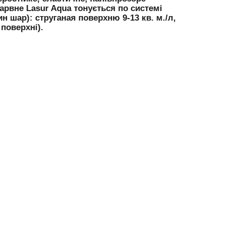
арвне Lasur Aqua тонується по системі
ин шар): струганая поверхню 9-13 кв. м./л,
 поверхні).