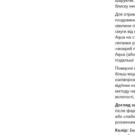
шаруючи; 
блиску не
Для отрим
поздовжнь
хвилини п
смуги від
Aqua на с
легкими р
«мокрий п
Aqua (або
подальші 
Поверхні 
більш міц
напівпроз
відтінки 
методу на
вологості,
Догляд з
після фар
або слабо
розчинник
Колір:
Бе