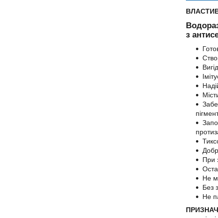
ВЛАСТИВ
Водораз
з антис
Гото
Ство
Вигі
Іміт
Наді
Міст
Забе
пігмент
Запо
протиз
Тикс
Добр
При 
Оста
Не мі
Без 
Не п
ПРИЗНАЧЕ