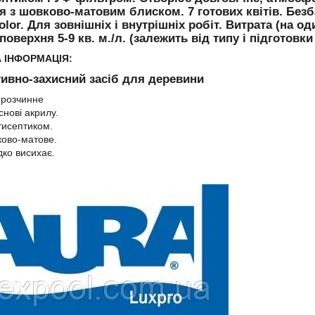
я з шовково-матовим блиском. 7 готових квітів. Безб
olor. Для зовнішніх і внутрішніх робіт. Витрата (на од
поверхня 5-9 кв. м./л. (залежить від типу і підготовки
 ІНФОРМАЦІЯ:
ивно-захисний засіб для деревини
розчинне
снові акрилу.
тисептиком.
ово-матове.
ко висихає.