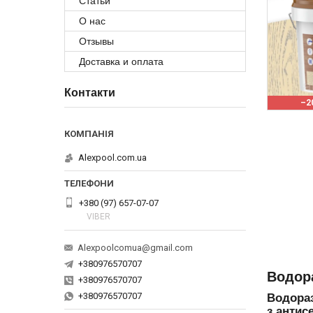
Статьи
О нас
Отзывы
Доставка и оплата
Контакти
–2
Alexpool.com.ua
+380 (97) 657-07-07
VIBER
Alexpoolcomua@gmail.com
+380976570707
Водора
+380976570707
+380976570707
Водораз
з антис