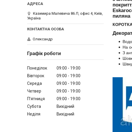
покритт
Eskaroc
Казимира Малевича 86 Л, офис 4, Київ,
пиляна 
Україна
КОРОТКА
Декорат
Олександр
Водо
На о
З ан
Графік роботи
Шовк
Швид
Понеділок
09:00
19:00
Вівторок
09:00
19:00
Середа
09:00
19:00
Четвер
09:00
19:00
Пʼятниця
09:00
19:00
Субота
Вихідний
Неділя
Вихідний