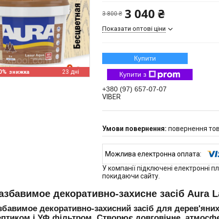
3 040 ₴
3 800 ₴
Показати оптові ціни
Купити
0%
23 дні
Купити з
+380 (97) 657-07-07
VIBER
повернення тов
У компанії підключені електронні п
покидаючи сайту.
збавимое декоративно-захисне засіб Aura La
бавимое декоративно-захисний засіб для дерев'яних 
ептиком і УФ фільтром. Створює довговічне, атмосфе