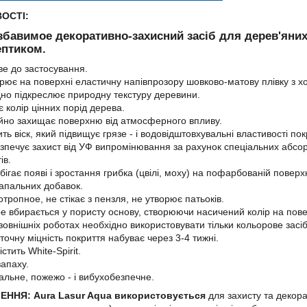
ОСТІ:
бавимое декоративно-захисний засіб для дерев'яних 
ептиком.
ве до застосування.
рює на поверхні еластичну напівпрозору шовково-матову плівку з
дно підкреслює природну текстуру деревини.
ує колір цінних порід дерева.
йно захищає поверхню від атмосферного впливу.
ить віск, який підвищує грязе - і водовідштовхувальні властивості пок
зпечує захист від УФ випромінювання за рахунок спеціальних абсорб
ів.
бігає появі і зростання грибка (цвілі, моху) на пофарбованій повер
апальних добавок.
отропное, не стікає з пензля, не утворює патьоків.
е вбирається у пористу основу, створюючи насичений колір на пове
зовнішніх роботах необхідно використовувати тільки кольорове засіб
точну міцність покриття набуває через 3-4 тижні.
стить White-Spirit.
запаху.
альне, пожежо - і вибухобезпечне.
ННЯ: Aura Lasur Aqua використовується
для захисту та декор