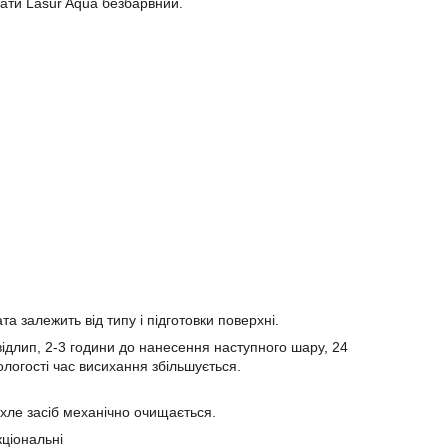
ати Lasur Aqua безбарвний.
а залежить від типу і підготовки поверхні.
 відлип, 2-3 години до нанесення наступного шару, 24
ологості час висихання збільшується.
хле засіб механічно очищається.
кціональні