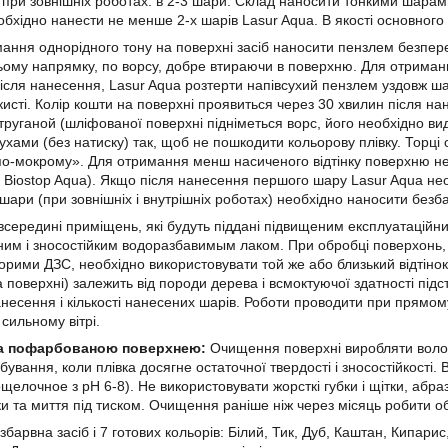
при зовнішніх роботах: в 2-3 шари. Склад наносити тонкими шарам
обхідно нанести не менше 2-х шарів Lasur Aqua. В якості основного
ання однорідного тону на поверхні засіб наносити пензлем безпере
ому напрямку, по ворсу, добре втираючи в поверхню. Для отриман
ісля нанесення, Lasur Aqua розтерти напівсухий пензлем уздовж ш
 кисті. Колір кошти на поверхні проявиться через 30 хвилин після 
труганой (шліфованої поверхні підніметься ворс, його необхідно 
ухами (без натиску) так, щоб не пошкодити кольорову плівку. Торці
о-мокрому». Для отримання менш насиченого відтінку поверхню не
 Biostop Aqua). Якщо після нанесення першого шару Lasur Aqua необ
шари (при зовнішніх і внутрішніх роботах) необхідно наносити без
всередині приміщень, які будуть піддані підвищеним експлуатацій
ним і зносостійким водоразбавимым лаком. При обробці поверхонь,
орими ДЗС, необхідно використовувати той же або близький відтінок.
на поверхні) залежить від породи дерева і всмоктуючої здатності під
несення і кількості нанесених шарів. Роботи проводити при прямому
 сильному вітрі.
а пофарбованою поверхнею:
Очищення поверхні виробляти волог
бування, коли плівка досягне остаточної твердості і зносостійкості
щелочное з рН 6-8). Не використовувати жорсткі губки і щітки, абраз
и та миття під тиском. Очищення раніше ніж через місяць робити 
збарвна засіб і 7 готових кольорів: Білий, Тик, Дуб, Каштан, Кипари