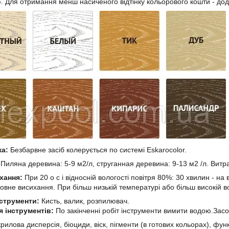
. Для отримання менш насиченого відтінку кольорового кошти - дод
а:
Безбарвне засіб колерується по системі Eskarocolor.
Пиляна деревина: 5-9 м2/л, струганная деревина: 9-13 м2 /л. Витрат
хання:
При 20 o c і відносній вологості повітря 80%: 30 хвилин - на
повне висихання. При більш низькій температурі або більш високій в
нструменти:
Кисть, валик, розпилювач.
 інструментів:
По закінченні робіт інструменти вимити водою.Засо
рилова дисперсія, біоциди, віск, пігменти (в готових кольорах), фун