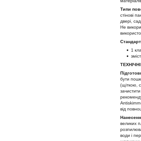
матеріалі
Типи по
стінові па
двері, сад
Не викори
використо
Стандарт
1 кл
зміс
ТЕХНІЧН
Підготов
бути пошк
(щіткою, 
зачистити
рекоменду
Antiskimm
від повно
Нанесенн
великих п
розпилюва
води і пе