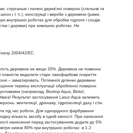
: струганые і пилені дерев'яні поверхні (стельові та
пон і т. п.), конструкції і вироби з деревини (рами,
при внутрішніх роботах для обробки підлоги і сходів.
ки і доріжки) при зовнішніх роботах. Не
 Союзу 2004/42/EC.
логість деревини не вище 20%. Деревина не повинна
і повністю видалити старе лакофарбове покриття
рхні – заматировать. Потемнілі ділянки деревини
ищення терміну експлуатації обробленої поверхні
нтовками (наприклад, Biostop Aqua, Biotol,
Увага! Результат застосування Lasur Aqua залежить
хонь: вентиляції, дренажу, гідроізоляції даху і стін.
ти під час роботи. Для однорідного фарбування
ідну кількість засобу в одній ємності. При нанесенні
ності нанесення перед застосуванням додати до 5%
овітря нижче 80% при внутрішніх роботах: в 1-2