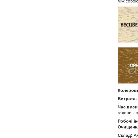
між собою
Колеровк
Витрата:
Час виси
години - 
Робочі і
Очищення
Склад:
Ак