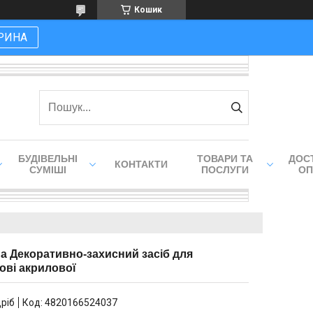
Кошик
РИНА
БУДІВЕЛЬНІ
ТОВАРИ ТА
ДОСТ
КОНТАКТИ
СУМІШІ
ПОСЛУГИ
ОП
на Декоративно-захисний засіб для
ові акрилової
дріб
Код:
4820166524037