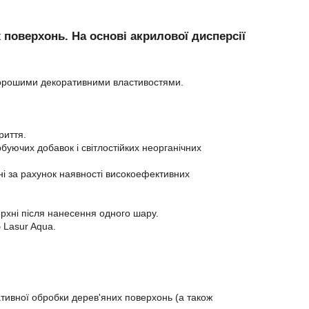
поверхонь. На основі акрилової дисперсії
 хорошими декоративними властивостями.
риття.
уючих добавок і світлостійких неорганічних
хні за рахунок наявності високоефективних
рхні після нанесення одного шару.
 Lasur Aqua.
ативної обробки дерев'яних поверхонь (а також