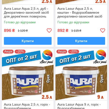
Aura Lasur Aqua 2,5 л, дуб -
Aura Lasur Aqua 2,5 л,
Декоративно-захисний засіб
каштан - Водоразбавимое
для дерев'яних поверхонь
декоративно-захисний засіб
для дерев'яних поверхонь
Готово до відправки
Готово до відправки
896
892
₴
₴
1 120 ₴
1 115 ₴
Купити
Купити
Акція
–20%
Акція
–20%
Aura Lasur Aqua 2,5 л, горіх -
Aura Lasur Aqua 9 л, горіх -
Водоразбавимое
Водоразбавимое