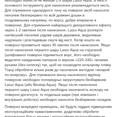
необхідно нанести не менше 2-х шарів Lasur Aqua. В якості
основного інструменту для нанесення рекомендується кисть.
Для отримання однорідного тону на поверхні засіб наносити
пензлем безперервно по всій довжині дошки в
поздовжньому напрямку, по ворсу, добре втираючи в
поверхню. Для отримання найкращого декоративного ефекту
через 1-2 хвилини після нанесення, Lasur Aqua розтерти
напівсухий пензлем уздовж шарів деревини, видаливши
надлишок і розгладивши смуги від кисті. Колір кошти на
поверхні проявиться через 30 хвилин після нанесення. Якщо
після нанесення першого шару Lasur Aqua на струганой
(шліфованої поверхні підніметься ворс, його необхідно
видалити наждачним папером із зерном «220-240» легкими
рухами (без натиску) так, щоб не пошкодити кольорову плівку.
Торці обробляти кілька разів до насичення методом «мокрий
по-мокрому». Для отримання менш насиченого відтінку
поверхню необхідно попередньо загрунтувати безбарвним
Lasur Aqua (або Biostop Aqua). Якщо після нанесення
першого шару Lasur Aqua необхідна насиченість кольору на
поверхні досягнута, то подальші шари (при зовнішніх і
внутрішніх роботах) необхідно наносити безбарвним складом.
Поверхні всередині приміщень, які будуть піддані підвищеним
експлуатаційним навантаженням, додатково обробити
відповідним більш міцним і зносостійким водоразбавимым