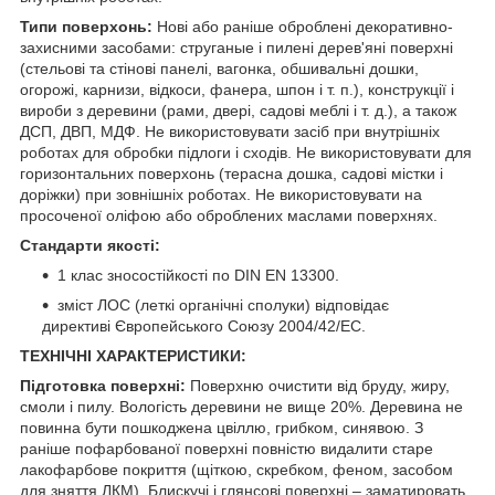
Типи поверхонь:
Нові або раніше оброблені декоративно-
захисними засобами: струганые і пилені дерев'яні поверхні
(стельові та стінові панелі, вагонка, обшивальні дошки,
огорожі, карнизи, відкоси, фанера, шпон і т. п.), конструкції і
вироби з деревини (рами, двері, садові меблі і т. д.), а також
ДСП, ДВП, МДФ. Не використовувати засіб при внутрішніх
роботах для обробки підлоги і сходів. Не використовувати для
горизонтальних поверхонь (терасна дошка, садові містки і
доріжки) при зовнішніх роботах. Не використовувати на
просоченої оліфою або оброблених маслами поверхнях.
Стандарти якості:
1 клас зносостійкості по DIN EN 13300.
зміст ЛОС (леткі органічні сполуки) відповідає
директиві Європейського Союзу 2004/42/EC.
ТЕХНІЧНІ ХАРАКТЕРИСТИКИ:
Підготовка поверхні:
Поверхню очистити від бруду, жиру,
смоли і пилу. Вологість деревини не вище 20%. Деревина не
повинна бути пошкоджена цвіллю, грибком, синявою. З
раніше пофарбованої поверхні повністю видалити старе
лакофарбове покриття (щіткою, скребком, феном, засобом
для зняття ЛКМ). Блискучі і глянсові поверхні – заматировать.