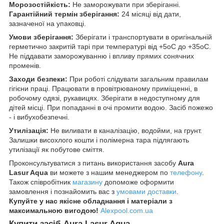
Морозостійкість:
Не заморожувати при зберіганні.
Гарантійний термін зберігання:
24 місяці від дати,
зазначеної на упаковці.
Умови зберігання:
Зберігати і транспортувати в оригінальній
герметично закритій тарі при температурі від +5оС до +35оС.
Не піддавати заморожуванню і впливу прямих сонячних
променів.
Заходи безпеки:
При роботі слідувати загальним правилам
гігієни праці. Працювати в провітрюваному приміщенні, в
робочому одязі, рукавицях. Зберігати в недоступному для
дітей місці. При попаданні в очі промити водою. Засіб пожежо
- і вибухобезпечні.
Утилізація:
Не виливати в каналізацію, водойми, на грунт.
Залишки висохлого кошти і полімерна тара підлягають
утилізації як побутове сміття.
Проконсультуватися з питань використання засобу
Aura
Lasur Aqua
ви можете з нашим менеджером по
телефону
.
Також співробітник
магазину
допоможе оформити
замовлення і познайомить вас з
умовами доставки
.
Купуйте у нас якісне обладнання
і матеріали
з
максимальною вигодою!
Alexpool.com.ua
Купити засіб
Aura Lasur Aqua