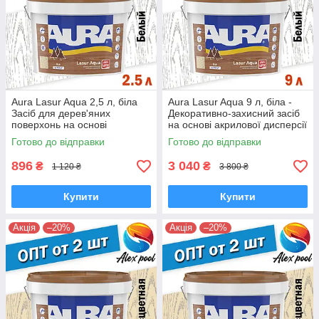
Aura Lasur Aqua 2,5 л, біла
Aura Lasur Aqua 9 л, біла -
Засіб для дерев'яних
Декоративно-захисний засіб
поверхонь на основі
на основі акрилової дисперсії
акрилової дисперсії з
з антисептиком.
Готово до відправки
Готово до відправки
антисептиком
896
3 040
₴
₴
1 120 ₴
3 800 ₴
Купити
Купити
Акція
–20%
Акція
–20%