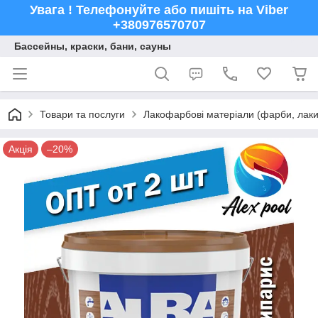
Увага ! Телефонуйте або пишіть на Viber
+380976570707
Бассейны, краски, бани, сауны
Товари та послуги
Лакофарбові матеріали (фарби, лаки,
Акція
–20%