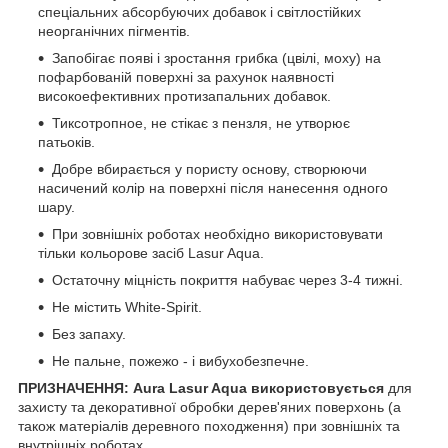
спеціальних абсорбуючих добавок і світлостійких
неорганічних пігментів.
Запобігає появі і зростання грибка (цвілі, моху) на
пофарбованій поверхні за рахунок наявності
високоефективних протизапальних добавок.
Тиксотропное, не стікає з пензля, не утворює
патьоків.
Добре вбирається у пористу основу, створюючи
насичений колір на поверхні після нанесення одного
шару.
При зовнішніх роботах необхідно використовувати
тільки кольорове засіб Lasur Aqua.
Остаточну міцність покриття набуває через 3-4 тижні.
Не містить White-Spirit.
Без запаху.
Не пальне, пожежо - і вибухобезпечне.
ПРИЗНАЧЕННЯ: Aura Lasur Aqua використовується
для
захисту та декоративної обробки дерев'яних поверхонь (а
також матеріалів деревного походження) при зовнішніх та
внутрішніх роботах.