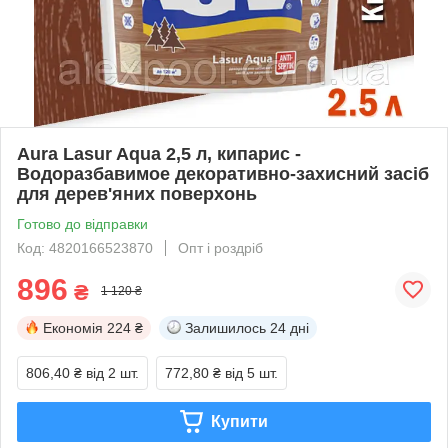
Aura Lasur Aqua 2,5 л, кипарис -
Водоразбавимое декоративно-захисний засіб
для дерев'яних поверхонь
Готово до відправки
Код: 4820166523870
Опт і роздріб
896
₴
1 120 ₴
Економія
224 ₴
Залишилось
24 дні
806,40 ₴
від 2 шт.
772,80 ₴
від 5 шт.
Купити