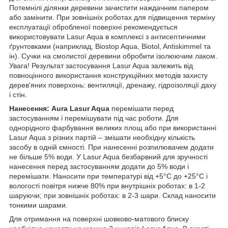
Потемнілі ділянки деревини зачистити наждачним папером
або замінити. При зовнішніх роботах для підвищення терміну
експлуатації обробленої поверхні рекомендується
використовувати Lasur Aqua в комплексі з антисептичними
ґрунтовками (наприклад, Biostop Aqua, Biotol, Antiskimmel та
ін). Сучки на смолистої деревини обробити ізолюючим лаком.
Увага! Результат застосування Lasur Aqua залежить від
повноцінного використання конструкційних методів захисту
дерев'яних поверхонь: вентиляції, дренажу, гідроізоляції даху
і стін.
Нанесення:
Aura Lasur Aqua
перемішати перед
застосуванням і перемішувати під час роботи. Для
однорідного фарбування великих площ або при використанні
Lasur Aqua з різних партій – змішати необхідну кількість
засобу в одній ємності. При нанесенні розпилювачем додати
не більше 5% води. У Lasur Aqua безбарвний для зручності
нанесення перед застосуванням додати до 5% води і
перемішати. Наносити при температурі від +5°С до +25°С і
вологості повітря нижче 80% при внутрішніх роботах: в 1-2
шаруючи; при зовнішніх роботах: в 2-3 шари. Склад наносити
тонкими шарами.
Для отримання на поверхні шовково-матового блиску