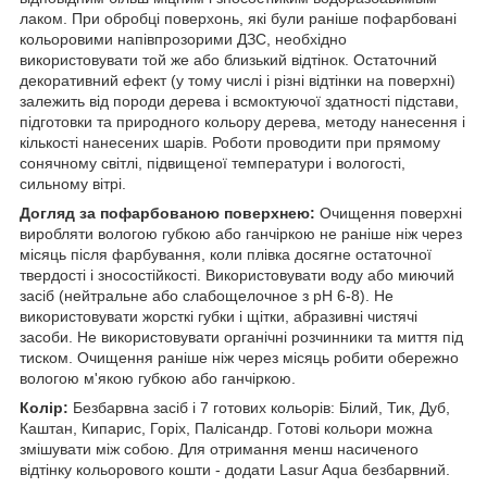
лаком. При обробці поверхонь, які були раніше пофарбовані
кольоровими напівпрозорими ДЗС, необхідно
використовувати той же або близький відтінок. Остаточний
декоративний ефект (у тому числі і різні відтінки на поверхні)
залежить від породи дерева і всмоктуючої здатності підстави,
підготовки та природного кольору дерева, методу нанесення і
кількості нанесених шарів. Роботи проводити при прямому
сонячному світлі, підвищеної температури і вологості,
сильному вітрі.
Догляд за пофарбованою поверхнею:
Очищення поверхні
виробляти вологою губкою або ганчіркою не раніше ніж через
місяць після фарбування, коли плівка досягне остаточної
твердості і зносостійкості. Використовувати воду або миючий
засіб (нейтральне або слабощелочное з рН 6-8). Не
використовувати жорсткі губки і щітки, абразивні чистячі
засоби. Не використовувати органічні розчинники та миття під
тиском. Очищення раніше ніж через місяць робити обережно
вологою м'якою губкою або ганчіркою.
Колір:
Безбарвна засіб і 7 готових кольорів: Білий, Тик, Дуб,
Каштан, Кипарис, Горіх, Палісандр. Готові кольори можна
змішувати між собою. Для отримання менш насиченого
відтінку кольорового кошти - додати Lasur Aqua безбарвний.