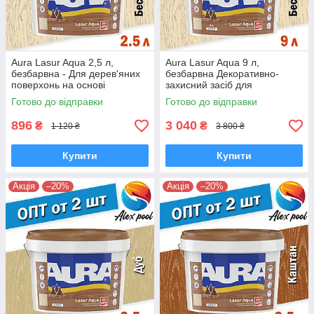
Aura Lasur Aqua 2,5 л,
Aura Lasur Aqua 9 л,
безбарвна - Для дерев'яних
безбарвна Декоративно-
поверхонь на основі
захисний засіб для
акрилової дисперсії з
дерев'яних поверхонь на
Готово до відправки
Готово до відправки
антисептиком
основі акрилової
896
3 040
₴
₴
1 120 ₴
3 800 ₴
Купити
Купити
Акція
–20%
Акція
–20%