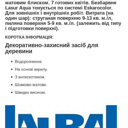
матовим блиском. 7 готових квітів. Безбарвне
Lasur Aqua тонується по системі Eskarocolor.
Для зовнішніх і внутрішніх робіт. Витрата (на
один шар): струганая поверхню 9-13 кв. м./л,
пиляна поверхня 5-9 кв. м./л. (залежить від типу
і підготовки поверхні).
КОРОТКА ІНФОРМАЦІЯ:
Декоративно-захисний засіб для
деревини
Водорозчинне
На основі акрилу.
З антисептиком.
Шовково-матове.
Швидко висихає.