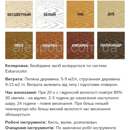
Колеровка:
Безбарвне засіб колерується по системі
Eskarocolor.
Витрата:
Пиляна деревина: 5-9 м2/л, струганная деревина:
9-13 м2 /л. Витрата залежить від типу і підготовки поверхні.
Час висихання:
При 20 o c і відносній вологості повітря 80%:
30 хвилин - на відлип, 2-3 години до нанесення наступного
шару, 24 години - повне висихання. При більш низькій
температурі або більш високій вологості час висихання
збільшується.
Робочі інструменти:
Кисть, валик, розпилювач.
Очищення інструментів:
По закінченні робіт інструменти