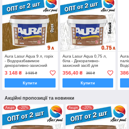
Aura Lasur Aqua 9 л, горіх
Aura Lasur Aqua 0,75 л,
Aura
- Водоразбавимое
біла - Декоративно-
палі
декоративно-захисний
захисний засіб для
Вод
засіб для дерев'яних
деревини. На основі
деко
3 148
356,40
386
₴
₴
3 935 ₴
360 ₴
поверхонь
акрилової дисперсії
засі
пове
Купити
Купити
Акційні пропозиції та новинки
Акція
–20%
Акція
–20%