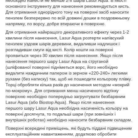
необхідно нанести не менше 2-х шарів Lasur Aqua. В якості
основного інструменту для нанесення рекомендується кисть.
Для отримання однорідного тону на поверхні засіб наносити
пензлем безперервно по всій довжині дошки в поздовжньому
напрямку, по ворсу, добре втираючи в поверхню.
Для отримання найкращого декоративного ефекту через 1-2
хвилини після нанесення, Lasur Aqua розтерти напівсухий
пензлем уздовж шарів деревини, видаливши надлишок і
розгладивши смуги від кисті. Колір кошти на поверхні
проявиться через 30 хвилин після нанесення. Якщо після
нанесення першого шару Lasur Aqua на струганой
(шліфованої поверхні підніметься ворс, його необхідно
видалити наждачним папером із зерном «220-240» легкими
рухами (без натиску) так, щоб не пошкодити кольорову плівку.
Торці обробляти кілька разів до насичення методом «мокрий
по-мокрому». Для отримання менш насиченого відтінку
поверхню необхідно попередньо загрунтувати безбарвним
Lasur Aqua (або Biostop Aqua). Якщо після нанесення
першого шару Lasur Aqua необхідна насиченість кольору на
поверхні досягнута, то подальші шари (при зовнішніх і
внутрішніх роботах) необхідно наносити безбарвним складом.
Поверхні всередині приміщень, які будуть піддані підвищеним
експлуатаційним навантаженням, додатково обробити