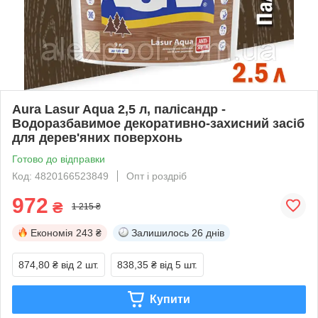
Aura Lasur Aqua 2,5 л, палісандр -
Водоразбавимое декоративно-захисний засіб
для дерев'яних поверхонь
Готово до відправки
Код: 4820166523849
Опт і роздріб
972
₴
1 215 ₴
Економія
243 ₴
Залишилось
26 днів
874,80 ₴
від 2 шт.
838,35 ₴
від 5 шт.
Купити