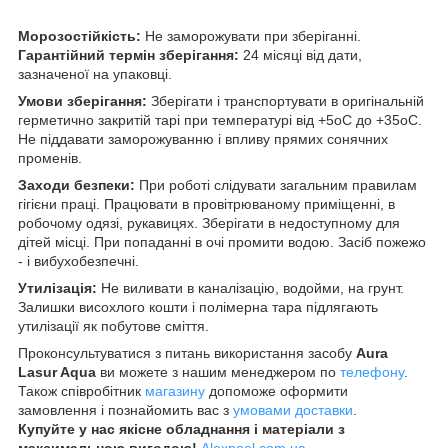
Морозостійкість:
Не заморожувати при зберіганні.
Гарантійний термін зберігання:
24 місяці від дати,
зазначеної на упаковці.
Умови зберігання:
Зберігати і транспортувати в оригінальній
герметично закритій тарі при температурі від +5оС до +35оС.
Не піддавати заморожуванню і впливу прямих сонячних
променів.
Заходи безпеки:
При роботі слідувати загальним правилам
гігієни праці. Працювати в провітрюваному приміщенні, в
робочому одязі, рукавицях. Зберігати в недоступному для
дітей місці. При попаданні в очі промити водою. Засіб пожежо
- і вибухобезпечні.
Утилізація:
Не виливати в каналізацію, водойми, на грунт.
Залишки висохлого кошти і полімерна тара підлягають
утилізації як побутове сміття.
Проконсультуватися з питань використання засобу
Aura
Lasur Aqua
ви можете з нашим менеджером по
телефону
.
Також співробітник
магазину
допоможе оформити
замовлення і познайомить вас з
умовами доставки
.
Купуйте у нас якісне обладнання
і матеріали
з