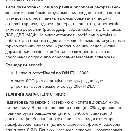
Типи поверхонь:
Нові або раніше оброблені декоративно-
захисними засобами: струганые і пилені дерев'яні поверхні
(стельові та стінові панелі, вагонка, обшивальні дошки,
огорожі, карнизи, відкоси, фанера, шпон і т. п.), конструкції і
вироби з деревини (рами, двері, садові меблі і т. д.), а також
ДСП, ДВП, МДФ. Не використовувати засіб при внутрішніх
роботах для обробки підлоги і сходів. Не використовувати для
горизонтальних поверхонь (терасна дошка, садові містки і
доріжки) при зовнішніх роботах. Не використовувати на
просоченої оліфою або оброблених маслами поверхнях.
Стандарти якості:
1 клас зносостійкості по DIN EN 13300.
зміст ЛОС (леткі органічні сполуки) відповідає
директиві Європейського Союзу 2004/42/EC.
ТЕХНІЧНІ ХАРАКТЕРИСТИКИ:
Підготовка поверхні:
Поверхню очистити від бруду, жиру,
смоли і пилу. Вологість деревини не вище 20%. Деревина не
повинна бути пошкоджена цвіллю, грибком, синявою. З
раніше пофарбованої поверхні повністю видалити старе
лакофарбове покриття (щіткою, скребком, феном, засобом
для зняття ЛКМ). Блискучі і глянсові поверхні – заматировать.