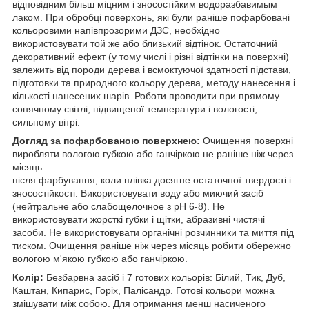
відповідним більш міцним і зносостійким водоразбавимым
лаком. При обробці поверхонь, які були раніше пофарбовані
кольоровими напівпрозорими ДЗС, необхідно
використовувати той же або близький відтінок. Остаточний
декоративний ефект (у тому числі і різні відтінки на поверхні)
залежить від породи дерева і всмоктуючої здатності підстави,
підготовки та природного кольору дерева, методу нанесення і
кількості нанесених шарів. Роботи проводити при прямому
сонячному світлі, підвищеної температури і вологості,
сильному вітрі.
Догляд за пофарбованою поверхнею:
Очищення поверхні
виробляти вологою губкою або ганчіркою не раніше ніж через
місяць
після фарбування, коли плівка досягне остаточної твердості і
зносостійкості. Використовувати воду або миючий засіб
(нейтральне або слабощелочное з рН 6-8). Не
використовувати жорсткі губки і щітки, абразивні чистячі
засоби. Не використовувати органічні розчинники та миття під
тиском. Очищення раніше ніж через місяць робити обережно
вологою м'якою губкою або ганчіркою.
Колір:
Безбарвна засіб і 7 готових кольорів: Білий, Тик, Дуб,
Каштан, Кипарис, Горіх, Палісандр. Готові кольори можна
змішувати між собою. Для отримання менш насиченого