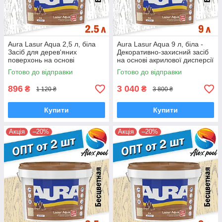
Aura Lasur Aqua 2,5 л, біла
Aura Lasur Aqua 9 л, біла -
Засіб для дерев'яних
Декоративно-захисний засіб
поверхонь на основі
на основі акрилової дисперсії
акрилової дисперсії з
з антисептиком.
Готово до відправки
Готово до відправки
антисептиком
896
3 040
₴
₴
1 120 ₴
3 800 ₴
Купити
Купити
Акція
–20%
Акція
–20%