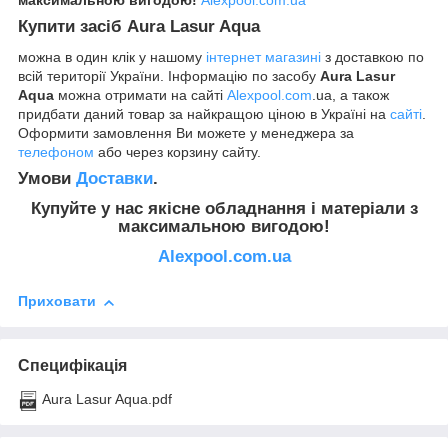
максимальною вигодою!
Alexpool.com.ua
Купити засіб
Aura Lasur Aqua
можна в один клік у нашому
інтернет магазині
з доставкою по
всій території України. Інформацію по засобу
Aura Lasur
Aqua
можна отримати на сайті
Alexpool.com
.ua, а також
придбати даний товар за найкращою ціною в Україні на
сайті
.
Оформити замовлення Ви можете у менеджера за
телефоном
або через корзину сайту.
Умови
Доставки
.
Купуйте у нас якісне обладнання
і матеріали
з
максимальною вигодою!
Alexpool.com.ua
Приховати
Специфікація
Aura Lasur Aqua.pdf