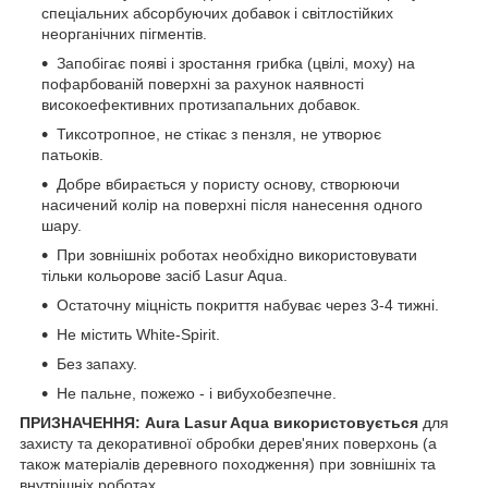
спеціальних абсорбуючих добавок і світлостійких
неорганічних пігментів.
Запобігає появі і зростання грибка (цвілі, моху) на
пофарбованій поверхні за рахунок наявності
високоефективних протизапальних добавок.
Тиксотропное, не стікає з пензля, не утворює
патьоків.
Добре вбирається у пористу основу, створюючи
насичений колір на поверхні після нанесення одного
шару.
При зовнішніх роботах необхідно використовувати
тільки кольорове засіб Lasur Aqua.
Остаточну міцність покриття набуває через 3-4 тижні.
Не містить White-Spirit.
Без запаху.
Не пальне, пожежо - і вибухобезпечне.
ПРИЗНАЧЕННЯ: Aura Lasur Aqua використовується
для
захисту та декоративної обробки дерев'яних поверхонь (а
також матеріалів деревного походження) при зовнішніх та
внутрішніх роботах.