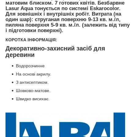
матовим блиском. 7 готових квітів. Безбарвне
Lasur Aqua тонується по системі Eskarocolor.
Для зовнішніх і внутрішніх робіт. Витрата (на
один шар): струганая поверхню 9-13 кв. м./л,
пиляна поверхня 5-9 кв. м./л. (залежить від типу
і підготовки поверхні).
КОРОТКА ІНФОРМАЦІЯ:
Декоративно-захисний засіб для
деревини
Водорозчинне
На основі акрилу.
З антисептиком.
Шовково-матове.
Швидко висихає.