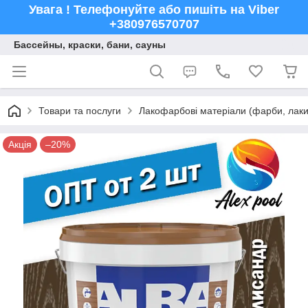
Увага ! Телефонуйте або пишіть на Viber
+380976570707
Бассейны, краски, бани, сауны
Товари та послуги
Лакофарбові матеріали (фарби, лаки,
Акція
–20%