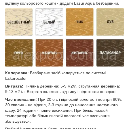
відтінку кольорового кошти - додати Lasur Aqua безбарвний.
Колеровка:
Безбарвне засіб колерується по системі
Eskarocolor.
Витрата:
Пиляна деревина: 5-9 м2/л, струганная деревина:
9-13 м2 /л. Витрата залежить від типу і підготовки поверхні.
Час висихання:
При 20 o c і відносній вологості повітря 80%:
30 хвилин - на відлип, 2-3 години до нанесення наступного
шару, 24 години - повне висихання. При більш низькій
температурі або більш високій вологості час висихання
збільшується.