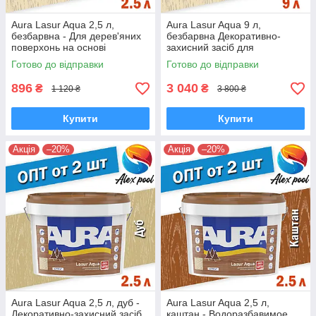
Aura Lasur Aqua 2,5 л,
Aura Lasur Aqua 9 л,
безбарвна - Для дерев'яних
безбарвна Декоративно-
поверхонь на основі
захисний засіб для
акрилової дисперсії з
дерев'яних поверхонь на
Готово до відправки
Готово до відправки
антисептиком
основі акрилової
896
3 040
₴
₴
1 120 ₴
3 800 ₴
Купити
Купити
Акція
–20%
Акція
–20%
Aura Lasur Aqua 2,5 л, дуб -
Aura Lasur Aqua 2,5 л,
Декоративно-захисний засіб
каштан - Водоразбавимое