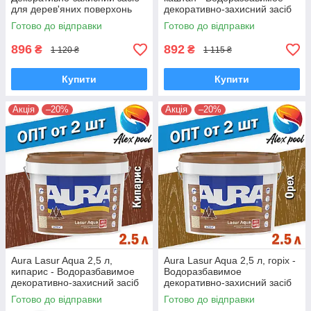
для дерев'яних поверхонь
декоративно-захисний засіб
для дерев'яних поверхонь
Готово до відправки
Готово до відправки
896
892
₴
₴
1 120 ₴
1 115 ₴
Купити
Купити
Акція
–20%
Акція
–20%
Aura Lasur Aqua 2,5 л,
Aura Lasur Aqua 2,5 л, горіх -
кипарис - Водоразбавимое
Водоразбавимое
декоративно-захисний засіб
декоративно-захисний засіб
для дерев'яних поверхонь
для дерев'яних поверхонь
Готово до відправки
Готово до відправки