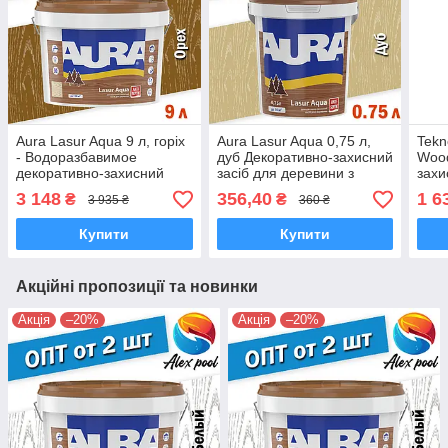
Aura Lasur Aqua 9 л, горіх
Aura Lasur Aqua 0,75 л,
Tekn
- Водоразбавимое
дуб Декоративно-захисний
Wood
декоративно-захисний
засіб для деревини з
захи
засіб для дерев'яних
антисептиком і УФ
дере
3 148
356,40
1 6
₴
₴
3 935 ₴
360 ₴
поверхонь
фільтром
Купити
Купити
Акційні пропозиції та новинки
Акція
–20%
Акція
–20%