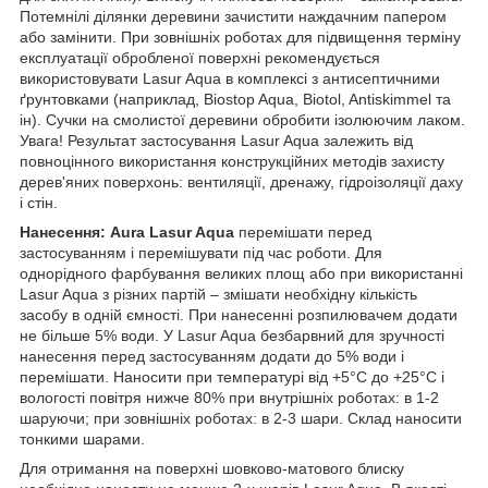
Потемнілі ділянки деревини зачистити наждачним папером
або замінити. При зовнішніх роботах для підвищення терміну
експлуатації обробленої поверхні рекомендується
використовувати Lasur Aqua в комплексі з антисептичними
ґрунтовками (наприклад, Biostop Aqua, Biotol, Antiskimmel та
ін). Сучки на смолистої деревини обробити ізолюючим лаком.
Увага! Результат застосування Lasur Aqua залежить від
повноцінного використання конструкційних методів захисту
дерев'яних поверхонь: вентиляції, дренажу, гідроізоляції даху
і стін.
Нанесення:
Aura Lasur Aqua
перемішати перед
застосуванням і перемішувати під час роботи. Для
однорідного фарбування великих площ або при використанні
Lasur Aqua з різних партій – змішати необхідну кількість
засобу в одній ємності. При нанесенні розпилювачем додати
не більше 5% води. У Lasur Aqua безбарвний для зручності
нанесення перед застосуванням додати до 5% води і
перемішати. Наносити при температурі від +5°С до +25°С і
вологості повітря нижче 80% при внутрішніх роботах: в 1-2
шаруючи; при зовнішніх роботах: в 2-3 шари. Склад наносити
тонкими шарами.
Для отримання на поверхні шовково-матового блиску