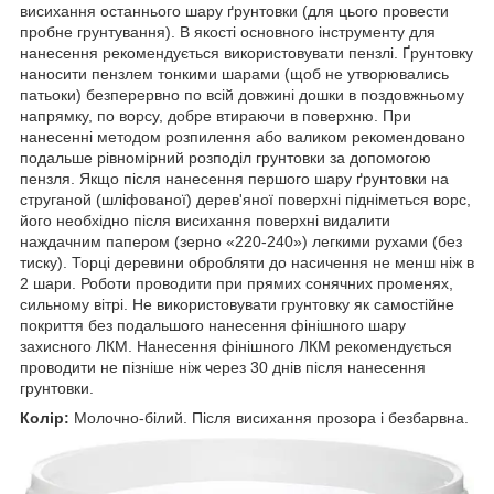
висихання останнього шару ґрунтовки (для цього провести
пробне грунтування). В якості основного інструменту для
нанесення рекомендується використовувати пензлі. Ґрунтовку
наносити пензлем тонкими шарами (щоб не утворювались
патьоки) безперервно по всій довжині дошки в поздовжньому
напрямку, по ворсу, добре втираючи в поверхню. При
нанесенні методом розпилення або валиком рекомендовано
подальше рівномірний розподіл грунтовки за допомогою
пензля. Якщо після нанесення першого шару ґрунтовки на
струганой (шліфованої) дерев'яної поверхні підніметься ворс,
його необхідно після висихання поверхні видалити
наждачним папером (зерно «220-240») легкими рухами (без
тиску). Торці деревини обробляти до насичення не менш ніж в
2 шари. Роботи проводити при прямих сонячних променях,
сильному вітрі. Не використовувати грунтовку як самостійне
покриття без подальшого нанесення фінішного шару
захисного ЛКМ. Нанесення фінішного ЛКМ рекомендується
проводити не пізніше ніж через 30 днів після нанесення
грунтовки.
Колір:
Молочно-білий. Після висихання прозора і безбарвна.