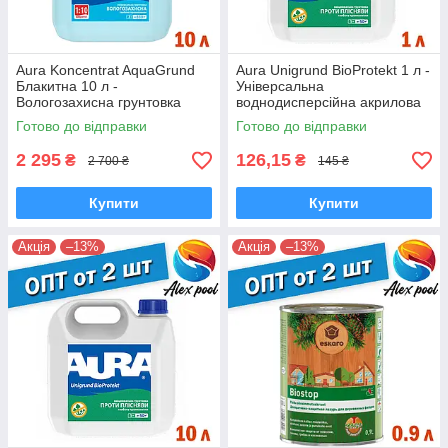
Aura Koncentrat AquaGrund
Aura Unigrund BioProtekt 1 л -
Блакитна 10 л -
Універсальна
Вологозахисна грунтовка
воднодисперсійна акрилова
глибокого проникнення
грунтовка з протипліснявими
Готово до відправки
Готово до відправки
добавками
2 295
126,15
₴
₴
2 700 ₴
145 ₴
Купити
Купити
Акція
–13%
Акція
–13%