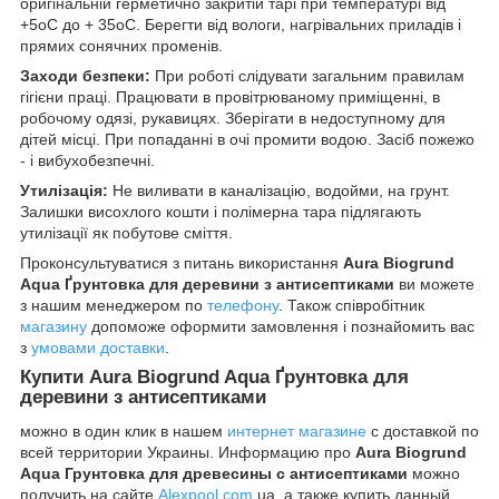
оригінальній герметично закритій тарі при температурі від
+5оС до + 35оС. Берегти від вологи, нагрівальних приладів і
прямих сонячних променів.
Заходи безпеки:
При роботі слідувати загальним правилам
гігієни праці. Працювати в провітрюваному приміщенні, в
робочому одязі, рукавицях. Зберігати в недоступному для
дітей місці. При попаданні в очі промити водою. Засіб пожежо
- і вибухобезпечні.
Утилізація:
Не виливати в каналізацію, водойми, на грунт.
Залишки висохлого кошти і полімерна тара підлягають
утилізації як побутове сміття.
Проконсультуватися з питань використання
Aura Biogrund
Aqua Ґрунтовка для деревини з антисептиками
ви можете
з нашим менеджером по
телефону
. Також співробітник
магазину
допоможе оформити замовлення і познайомить вас
з
умовами доставки
.
Купити
Aura Biogrund Aqua Ґрунтовка для
деревини з антисептиками
можно в один клик в нашем
интернет магазине
с доставкой по
всей территории Украины. Информацию про
Aura Biogrund
Aqua Грунтовка для древесины с антисептиками
можно
получить на сайте
Alexpool.com
.ua, а также купить данный