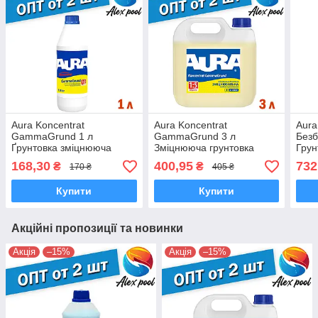
Aura Koncentrat
Aura Koncentrat
Aura
GammaGrund 1 л
GammaGrund 3 л
Безб
Ґрунтовка зміцнююча
Зміцнююча грунтовка
Грун
глибокого проникнення
глибокого проникнення
анти
168,30
400,95
732
₴
₴
170 ₴
405 ₴
для внутрішніх і зовнішніх
для внутрішніх і зовнішніх
попе
робіт
робіт
Купити
Купити
Акційні пропозиції та новинки
Акція
–15%
Акція
–15%