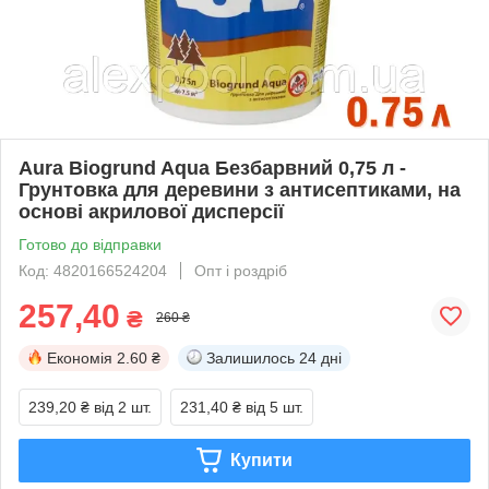
Aura Biogrund Aqua Безбарвний 0,75 л -
Грунтовка для деревини з антисептиками, на
основі акрилової дисперсії
Готово до відправки
Код: 4820166524204
Опт і роздріб
257,40
₴
260 ₴
Економія
2.60 ₴
Залишилось
24 дні
239,20 ₴
від 2 шт.
231,40 ₴
від 5 шт.
Купити