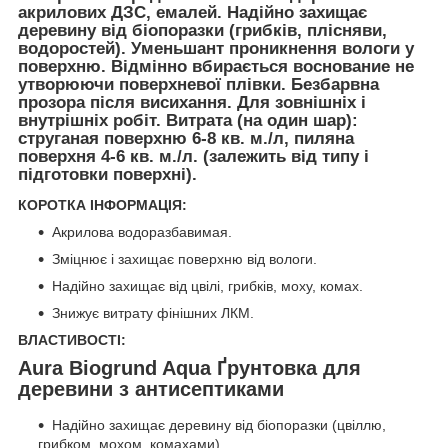
акрилових ДЗС, емалей. Надійно захищає
деревину від біопоразки (грибків, плісняви,
водоростей). Уменьшант проникнення вологи у
поверхню. Відмінно вбирається воснование не
утворюючи поверхневої плівки. Безбарвна
прозора після висихання. Для зовнішніх і
внутрішніх робіт. Витрата (на один шар):
струганая поверхню 6-8 кв. м./л, пиляна
поверхня 4-6 кв. м./л. (залежить від типу і
підготовки поверхні).
КОРОТКА ІНФОРМАЦІЯ:
Акрилова водоразбавимая.
Зміцнює і захищає поверхню від вологи.
Надійно захищає від цвілі, грибків, моху, комах.
Знижує витрату фінішних ЛКМ.
ВЛАСТИВОСТІ:
Aura Biogrund Aqua Ґрунтовка для
деревини з антисептиками
Надійно захищає деревину від біопоразки (цвіллю,
грибком, мохом, комахами).