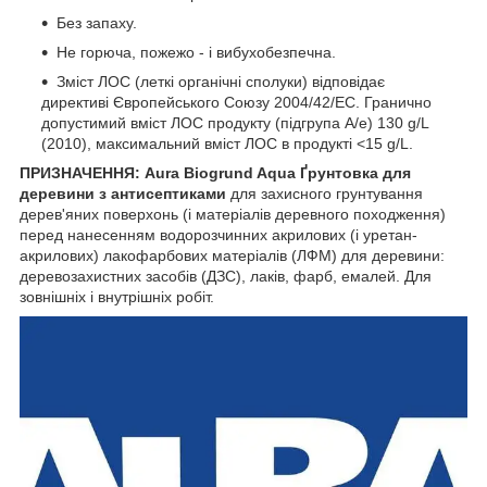
Без запаху.
Не горюча, пожежо - і вибухобезпечна.
Зміст ЛОС (леткі органічні сполуки) відповідає
директиві Європейського Союзу 2004/42/EC. Гранично
допустимий вміст ЛОС продукту (підгрупа А/е) 130 g/L
(2010), максимальний вміст ЛОС в продукті <15 g/L.
ПРИЗНАЧЕННЯ:
Aura Biogrund Aqua Ґрунтовка для
деревини з антисептиками
для захисного грунтування
дерев'яних поверхонь (і матеріалів деревного походження)
перед нанесенням водорозчинних акрилових (і уретан-
акрилових) лакофарбових матеріалів (ЛФМ) для деревини:
деревозахистних засобів (ДЗС), лаків, фарб, емалей. Для
зовнішніх і внутрішніх робіт.