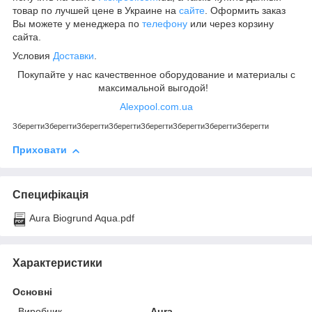
товар по лучшей цене в Украине на
сайте
. Оформить заказ
Вы можете у менеджера по
телефону
или через корзину
сайта.
Условия
Доставки
.
Покупайте у нас качественное оборудование и материалы с
максимальной выгодой!
Alexpool.com.ua
Зберегти
Зберегти
Зберегти
Зберегти
Зберегти
Зберегти
Зберегти
Зберегти
Приховати
Специфікація
Aura Biogrund Aqua.pdf
Характеристики
Основні
Виробник
Aura