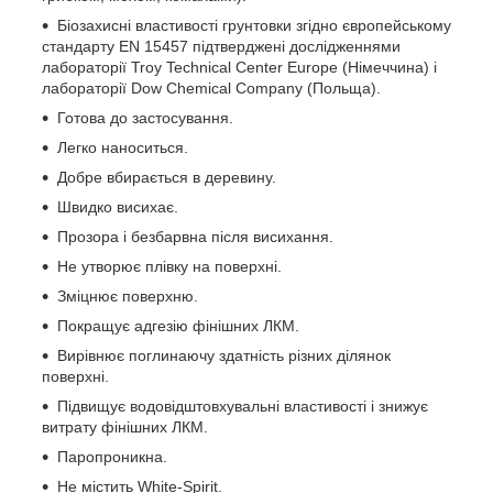
Біозахисні властивості грунтовки згідно європейському
стандарту EN 15457 підтверджені дослідженнями
лабораторії Troy Technical Center Europe (Німеччина) і
лабораторії Dow Chemical Company (Польща).
Готова до застосування.
Легко наноситься.
Добре вбирається в деревину.
Швидко висихає.
Прозора і безбарвна після висихання.
Не утворює плівку на поверхні.
Зміцнює поверхню.
Покращує адгезію фінішних ЛКМ.
Вирівнює поглинаючу здатність різних ділянок
поверхні.
Підвищує водовідштовхувальні властивості і знижує
витрату фінішних ЛКМ.
Паропроникна.
Не містить White-Spirit.