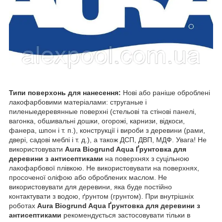
Типи поверхонь для нанесення:
Нові або раніше оброблені
лакофарбовими матеріалами: струганые і
пиленыедеревянные поверхні (стельові та стінові панелі,
вагонка, обшивальні дошки, огорожі, карнизи, відкоси,
фанера, шпон і т. п.), конструкції і вироби з деревини (рами,
двері, садові меблі і т. д.), а також ДСП, ДВП, МДФ. Увага! Не
використовувати
Aura Biogrund Aqua Ґрунтовка для
деревини з антисептиками
на поверхнях з суцільною
лакофарбової плівкою. Не використовувати на поверхнях,
просоченої оліфою або оброблених маслом. Не
використовувати для деревини, яка буде постійно
контактувати з водою, ґрунтом (грунтом). При внутрішніх
роботах
Aura Biogrund Aqua Ґрунтовка для деревини з
антисептиками
рекомендується застосовувати тільки в