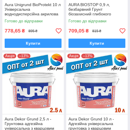
Aura Unigrund BioProtekt 10 л
AURA BIOSTOP 0,9 л,
Універсальна
безбарвний Грунт
воднодисперсійна акрилова
біозахисний глибокого
грунтовка з протипліснявими
проникнення (алкідний на
Готово до відправки
Готово до відправки
добавками
уайт-спірит) для дерева
778,65
709,05
₴
₴
895 ₴
815 ₴
Купити
Купити
Акція
–13%
Акція
–13%
Aura Dekor Grund 2,5 л -
Aura Dekor Grund 10 л -
Грунтовка адгезійна
Адгезійна універсальна
універсальна з кварцовим
грунтовка з кварцовим