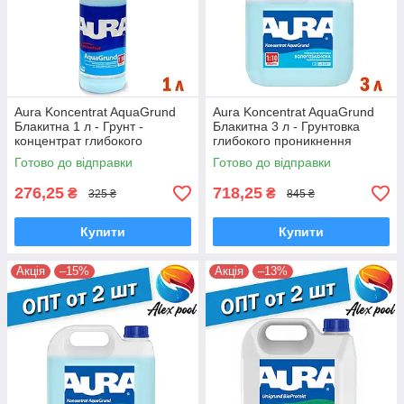
Aura Koncentrat AquaGrund
Aura Koncentrat AquaGrund
Блакитна 1 л - Грунт -
Блакитна 3 л - Грунтовка
концентрат глибокого
глибокого проникнення
проникнення, вологозахисна
вологозахисна, концентрат
Готово до відправки
Готово до відправки
276,25
718,25
₴
₴
325 ₴
845 ₴
Купити
Купити
Акція
–15%
Акція
–13%