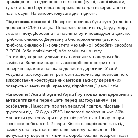
приміщеннях з підвищеною вологістю (кухні, ванні кімнати,
туалети та ін) Грунтовка не призначена для використання в
лазні, сауні. Не використовувати для підлоги.
Підготовка поверхні:
Поверхня повинна бути суха (вологість
деревини <20%) і міцна. Поверхню очистити від бруду, жиру,
смоли і пилу. Деревина не повинна бути пошкоджена цвіллю,
грибком, синявою. Деревину з биопоражением (цвіллю,
грибком, синявою і ін) очистити механічно і обробити засобом
BIOTOL (або Antiskimmel) або замінити на нову.
Потемнілу деревину зачистити наждачним папером або
замінити. Залишки старого лакофарбового покриття з
поверхні видалити повністю до чистої деревини. Увага!
Результат застосування грунтовки залежить від повноцінного
використання конструкційних методів захисту дерев'яних
поверхонь: вентиляції, дренажу, гідроізоляції даху і стін.
Нанесення: Aura Biogrund Aqua Ґрунтовка для деревини з
антисептиками
перемішати перед застосуванням. Не
розбавляти. Наносити при температурі повітря, підстави і
грунтовки від +5°С до +25°С і вологості повітря нижче 80%.
Наносити грунтовку при внутрішніх роботах в 1 шар, а при
зовнішніх роботах в 1-2 шари. Кількість шарів залежить від
всмоктуючої здатності підстави, методу нанесення. Не
допускати утворення плівки на оброблюваній поверхні після