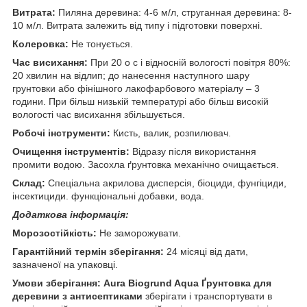
Витрата:
Пиляна деревина: 4-6 м/л, струганная деревина: 8-
10 м/л. Витрата залежить від типу і підготовки поверхні.
Колеровка:
Не тонується.
Час висихання:
При 20 o c і відносній вологості повітря 80%:
20 хвилин на відлип; до нанесення наступного шару
грунтовки або фінішного лакофарбового матеріалу – 3
години. При більш низькій температурі або більш високій
вологості час висихання збільшується.
Робочі інструменти:
Кисть, валик, розпилювач.
Очищення інструментів:
Відразу після використання
промити водою. Засохла ґрунтовка механічно очищається.
Склад:
Спеціальна акрилова дисперсія, біоциди, фунгіциди,
інсектициди. функціональні добавки, вода.
Додаткова інформація:
Морозостійкість:
Не заморожувати.
Гарантійний термін зберігання:
24 місяці від дати,
зазначеної на упаковці.
Умови зберігання:
Aura Biogrund Aqua Ґрунтовка для
деревини з антисептиками
зберігати і транспортувати в