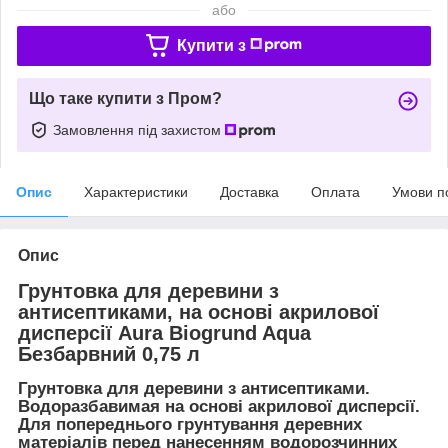
або
Купити з
Що таке купити з Пром?
Замовлення під захистом
Опис
Характеристики
Доставка
Оплата
Умови п
Опис
Грунтовка для деревини з
антисептиками, на основі акрилової
дисперсії Aura Biogrund Aqua
Безбарвний 0,75 л
Грунтовка для деревини з антисептиками.
Водоразбавимая на основі акрилової дисперсії.
Для попереднього грунтування деревних
матеріалів перед нанесенням водорозчинних