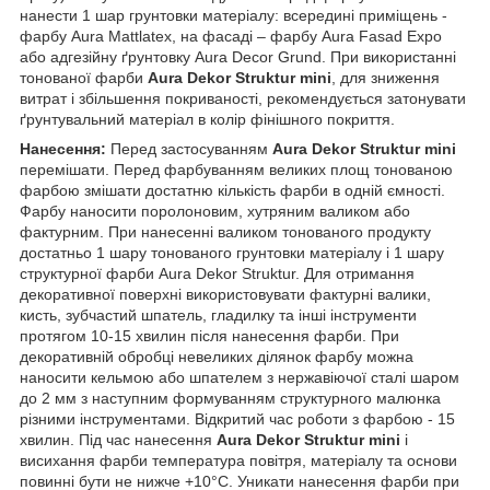
нанести 1 шар грунтовки матеріалу: всередині приміщень -
фарбу Aura Mattlatex, на фасаді – фарбу Aura Fasad Expo
або адгезійну ґрунтовку Aura Decor Grund. При використанні
тонованої фарби
Aura Dekor Struktur mini
, для зниження
витрат і збільшення покриваності, рекомендується затонувати
ґрунтувальний матеріал в колір фінішного покриття.
Нанесення:
Перед застосуванням
Aura Dekor Struktur mini
перемішати. Перед фарбуванням великих площ тонованою
фарбою змішати достатню кількість фарби в одній ємності.
Фарбу наносити поролоновим, хутряним валиком або
фактурним. При нанесенні валиком тонованого продукту
достатньо 1 шару тонованого грунтовки матеріалу і 1 шару
структурної фарби Aura Dekor Struktur. Для отримання
декоративної поверхні використовувати фактурні валики,
кисть, зубчастий шпатель, гладилку та інші інструменти
протягом 10-15 хвилин після нанесення фарби. При
декоративній обробці невеликих ділянок фарбу можна
наносити кельмою або шпателем з нержавіючої сталі шаром
до 2 мм з наступним формуванням структурного малюнка
різними інструментами. Відкритий час роботи з фарбою - 15
хвилин. Під час нанесення
Aura Dekor Struktur mini
і
висихання фарби температура повітря, матеріалу та основи
повинні бути не нижче +10°С. Уникати нанесення фарби при