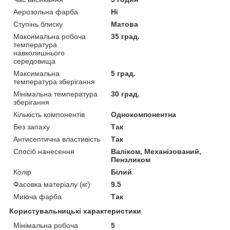
Аерозольна фарба
Ні
Ступінь блиску
Матова
Максимальна робоча
35 град.
температура
навколишнього
середовища
Максимальна
5 град.
температура зберігання
Мінімальна температура
30 град.
зберігання
Кількість компонентів
Однокомпонентна
Без запаху
Так
Антисептична властивість
Так
Спосіб нанесення
Валіком, Механізований,
Пензликом
Колір
Білий
Фасовка матеріалу (кг)
9.5
Миюча фарба
Так
Користувальницькі характеристики
Мінімальна робоча
5