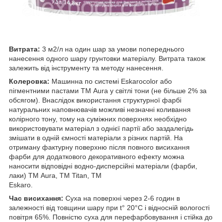
Витрата:
3 м2/л на один шар за умови попереднього
нанесення одного шару грунтовки матеріалу. Витрата також
залежить від інструменту та методу нанесення.
Колеровка:
Машинна по системі Eskarocolor або
пігментними пастами ТМ Aura у світлі тони (не більше 2% за
обсягом). Внаслідок використання структурної фарбі
натуральних наповнювачів можливі незначні коливання
колірного тону, тому на суміжних поверхнях необхідно
використовувати матеріал з однієї партії або заздалегідь
змішати в одній ємності матеріали з різних партій. На
отриману фактурну поверхню після повного висихання
фарби для додаткового декоративного ефекту можна
наносити відповідні водно-дисперсійні матеріали (фарби,
лаки) ТМ Aura, ТМ Titan, ТМ
Eskaro.
Час висихання:
Суха на поверхні через 2-6 годин в
залежності від товщини шару при t° 20°С і відносній вологості
повітря 65%. Повністю суха для перефарбовування і стійка до