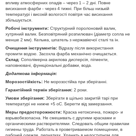
впливу атмосферних опадів – через 1 – 2 дні. Повне
висихання фарби - через 4 тижні. При більш низькій
температурі і високій вологості повітря час висихання
збільшується.
Робочі інструменти:
Структурний поролоновий валик,
хутряний валик. Безповітряний розпилювач (діаметр сопла не
менше 2 мм). Кельма, шпатель з нержавіючої сталі та ін.
Очищення інструментів:
Відразу після використання
промити водою. Засохла фарба механічно очищається.
Склад
: Сополімерна акрилова дисперсія, пігменти,
наповнювачі, функціональні добавки, вода.
Додаткова інформація:
Морозостійкість:
Не морозостійка при зберіганні.
Гарантійний термін зберігання:
2 роки.
Умови зберігання:
Зберігати в щільно закритій тарі при
температурі не нижче +5 оС. Берегти від замерзання.
Меры предосторожности:
Краска нетоксична, пожаро- и
взрывобезопасна. Не смешивать с другими красками и
органическими растворителями. Следовать общим правилам
гигиены труда. Работать в проветриваемом помещении, в
рабочей одежде, перчатках. Хранить в недоступном для