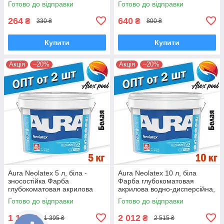
Готово до відправки
Готово до відправки
кімнат
264
640
₴
₴
330 ₴
800 ₴
Купити
Купити
Акція
–20%
Акція
–20%
Aura Neolatex 5 л, біла -
Aura Neolatex 10 л, біла
зносостійка Фарба
Фарба глубокоматовая
глубокоматовая акрилова
акрилова водно-дисперсійна,
водно-дисперсійна
тонується
Готово до відправки
Готово до відправки
1 116
2 012
₴
₴
1 395 ₴
2 515 ₴