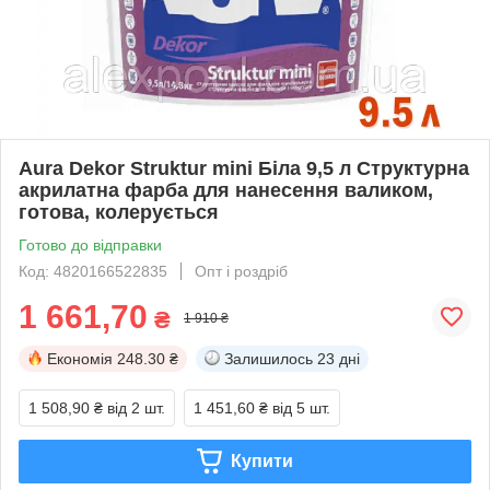
Aura Dekor Struktur mini Біла 9,5 л Структурна
акрилатна фарба для нанесення валиком,
готова, колерується
Готово до відправки
Код: 4820166522835
Опт і роздріб
1 661,70
₴
1 910 ₴
Економія
248.30 ₴
Залишилось
23 дні
1 508,90 ₴
від 2 шт.
1 451,60 ₴
від 5 шт.
Купити