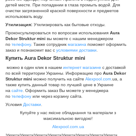
детей месте. При попадании в глаза промыть водой. Для
очистки загрязненной краской поверхности и предметов
использовать воду.
Утилизация:
Утилизировать как бытовые отходы.
Проконсультироваться по вопросам использования
Aura
Dekor Struktur mini
вы можете с нашим менеджером
по
телефону
. Также сотрудник
магазина
поможет оформить
заказ и познакомит вас с
условиями доставки
.
Купить
Aura Dekor Struktur mini
можно в один клик в нашем
интернет магазине
с доставкой
по всей территории Украины. Информацию про
Aura Dekor
Struktur mini
можно получить на сайте
Alexpool.com
.ua, а
также купить данный товар по лучшей цене в Украине
на
сайте
. Оформить заказ Вы можете у менеджера
по
телефону
или через корзину сайта.
Условия
Доставки
.
Купуйте у нас якісне обладнання та матеріали з
максимальною вигодою!
Alexpool.com.ua
Зберегти
Зберегти
Зберегти
Зберегти
Зберегти
Зберегти
Зберегти
Зберегти