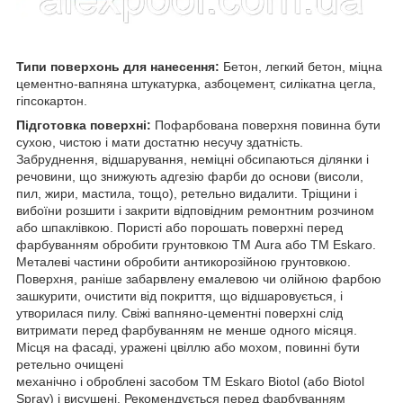
Типи поверхонь для нанесення:
Бетон, легкий бетон, міцна
цементно-вапняна штукатурка, азбоцемент, силікатна цегла,
гіпсокартон.
Підготовка поверхні:
Пофарбована поверхня повинна бути
сухою, чистою і мати достатню несучу здатність.
Забруднення, відшарування, неміцні обсипаються ділянки і
речовини, що знижують адгезію фарби до основи (висоли,
пил, жири, мастила, тощо), ретельно видалити. Тріщини і
вибоїни розшити і закрити відповідним ремонтним розчином
або шпаклівкою. Пористі або порошать поверхні перед
фарбуванням обробити грунтовкою ТМ Aura або ТМ Eskaro.
Металеві частини обробити антикорозійною грунтовкою.
Поверхня, раніше забарвлену емалевою чи олійною фарбою
зашкурити, очистити від покриття, що відшаровується, і
утворилася пилу. Свіжі вапняно-цементні поверхні слід
витримати перед фарбуванням не менше одного місяця.
Місця на фасаді, уражені цвіллю або мохом, повинні бути
ретельно очищені
механічно і оброблені засобом ТМ Eskaro Biotol (або Biotol
Spray) і висушені. Рекомендується перед фарбуванням