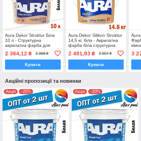
Aura Dekor Struktur Біла
Aura Dekor Silikon Struktur
Aura
10 л - Структурна
14,5 кг, біла - Акрилатна
Фарб
акрилатна фарба для
фарба біла структурна
кімн
фасадів та інтер'єрів,
готова до застосування
особ
2 364,12
2 481,93
3 2
₴
₴
2 388 ₴
2 507 ₴
готова, колерується
акри
Купити
Купити
Акційні пропозиції та новинки
Акція
–20%
Акція
–20%