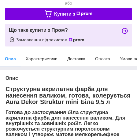
або
Купити з
Що таке купити з Пром?
Замовлення під захистом
Опис
Характеристики
Доставка
Оплата
Умови п
Опис
Структурна акрилатна фарба для
нанесення валиком, готова, колерується
Aura Dekor Struktur mini Біла 9,5 л
Готова до застосування біла структурна
акрилатна фарба для нанесення валиком. Для
внутрішніх та зовнішніх робіт. Легко
розкочується структурним поролоновим
валиком і утворює матове мелкорельефное