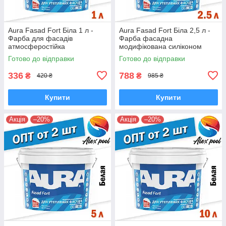
Aura Fasad Fort Біла 1 л -
Aura Fasad Fort Біла 2,5 л -
Фарба для фасадів
Фарба фасадна
атмосферостійка
модифікована силіконом
модифікована силіконом
атмосферостійка
Готово до відправки
Готово до відправки
336
788
₴
₴
420 ₴
985 ₴
Купити
Купити
Акція
–20%
Акція
–20%