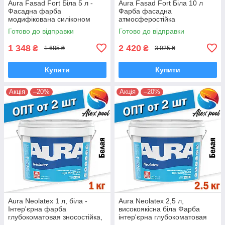
Aura Fasad Fort Біла 5 л -
Aura Fasad Fort Біла 10 л
Фасадна фарба
Фарба фасадна
модифікована силіконом
атмосферостійка
атмосферостійка
модифікована силіконом
Готово до відправки
Готово до відправки
1 348
2 420
₴
₴
1 685 ₴
3 025 ₴
Купити
Купити
Акція
–20%
Акція
–20%
Aura Neolatex 1 л, біла -
Aura Neolatex 2,5 л,
Інтер'єрна фарба
високоякісна біла Фарба
глубокоматовая зносостійка,
інтер'єрна глубокоматовая
тонується, для дитячих
водно-дисперсійна