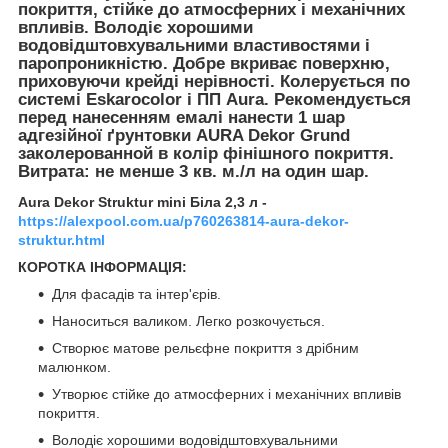
покриття, стійке до атмосферних і механічних
впливів. Володіє хорошими
водовідштовхувальними властивостями і
паропроникністю. Добре вкриває поверхню,
приховуючи крейді нерівності. Колерується по
системі Eskarocolor і ПП Aura. Рекомендується
перед нанесенням емалі нанести 1 шар
адгезійної ґрунтовки AURA Dekor Grund
заколерованной в колір фінішного покриття.
Витрата: не менше 3 кв. м./л на один шар.
Aura Dekor Struktur mini Біла 2,3 л -
https://alexpool.com.ua/p760263814-aura-dekor-
struktur.html
КОРОТКА ІНФОРМАЦІЯ:
Для фасадів та інтер'єрів.
Наноситься валиком. Легко розкочується.
Створює матове рельєфне покриття з дрібним
малюнком.
Утворює стійке до атмосферних і механічних впливів
покриття.
Володіє хорошими водовідштовхувальними