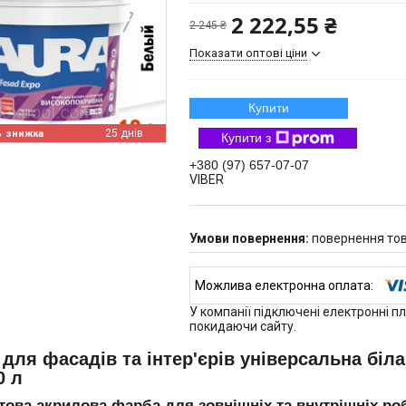
2 222,55 ₴
2 245 ₴
Показати оптові ціни
Купити
%
25 днів
Купити з
+380 (97) 657-07-07
VIBER
повернення тов
У компанії підключені електронні п
покидаючи сайту.
для фасадів та інтер'єрів універсальна біл
0 л
това акрилова фарба для зовнішніх та внутрішніх роб