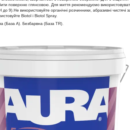
ити поверхню глянсовою. Для миття рекомендуємо використовувати 
Н до 9).Не використовуйте органічні розчинники, абразивні чистячі з
ристовуйте Biotol і Biotol Spray.
а (База А). Безбарвна (База TR).