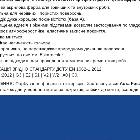
ва акрилова фарба для зовнішніх та внутрішніх робіт.
льна для нерівних і пористих поверхонь.
діє дуже хорошою покривістістю (база А).
ищена адгезія з різними підставами дозволяє застосування по глад
рює атмосферостійке, еластичне захисне покриття.
во миється.
ігає насиченість кольору.
проникна, не перешкоджає природному диханню поверхонь.
рується по системі Eskarocolor.
льно підходить для проведення комплексних ремонтних робіт.
АЦІЯ ЗГІДНО СТАНДАРТУ ДСТУ EN 1062-1:2012
2012 | G3 | E2 | S1 | V2 | W2 | A0 | С0.
ЕННЯ:
Фарбування фасадів та інтер'єрів. Застосовується
Aura Fas
в
також для утворення матових покриттів, стійких до миття, всередині