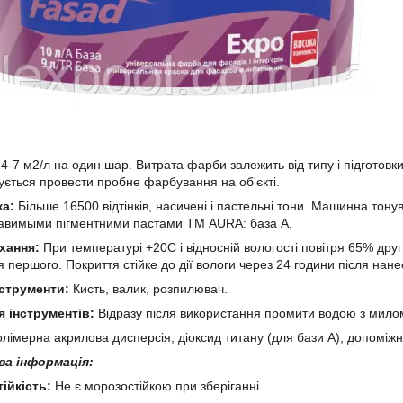
4-7 м2/л на один шар. Витрата фарби залежить від типу і підготовк
ється провести пробне фарбування на об'єкті.
ка:
Більше 16500 відтінків, насичені і пастельні тони. Машинна тонув
авимыми пігментними пастами ТМ AURA: база А.
хання:
При температурі +20C і відносній вологості повітря 65% др
 першого. Покриття стійке до дії вологи через 24 години після нане
нструменти:
Кисть, валик, розпилювач.
 інструментів:
Відразу після використання промити водою з мило
олімерна акрилова дисперсія, діоксид титану (для бази А), допоміжн
а інформація:
ійкість:
Не є морозостійкою при зберіганні.