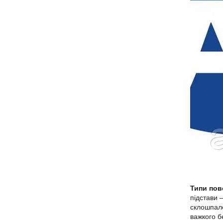
Типи пов
підстави 
склошпал
важкого б