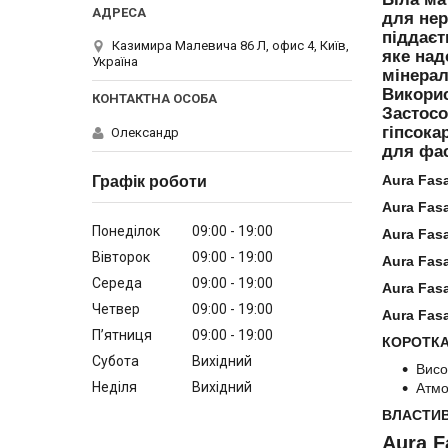
для нер
піддаєт
Казимира Малевича 86 Л, офис 4, Київ,
яке над
Україна
мінерал
Викорис
Застосо
гіпсока
Олександр
для фас
Aura Fasa
Графік роботи
Aura Fasa
Понеділок
09:00
19:00
Aura Fasa
Вівторок
09:00
19:00
Aura Fas
Середа
09:00
19:00
Aura Fasa
Четвер
09:00
19:00
Aura Fas
Пʼятниця
09:00
19:00
КОРОТКА
Субота
Вихідний
Висо
Неділя
Вихідний
Атмо
ВЛАСТИВ
Aura F