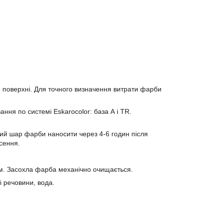
и поверхні. Для точного визначення витрати фарби
ання по системі Eskarocolor: база А і TR.
угий шар фарби наносити через 4-6 годин після
сення.
м. Засохла фарба механічно очищається.
і речовини, вода.