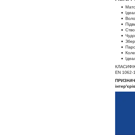
Мато
Ідеа
Воло
Підв
Ство
Чудо
Збер
Паро
Коле
Ідеа
КЛАСИФІК
EN 1062-1:
ПРИЗНАЧ
інтер'єрі