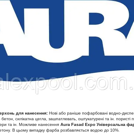
ерхонь для нанесення:
Нові або раніше пофарбовані водно-дисп
– бетон, силікатна цегла, зашпатлевать, оштукатурені та ін. пористі 
ери та ін. Можливе нанесення
Aura Fasad Expo Універсальна фар
етону. В цьому випадку фарба розбавляється водою до 10%.