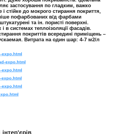
оляє застосування по гладким, важко
і стійке до мокрого стирання покриття,
раніше пофарбованих в/д фарбами
тукатурені та ін. пористі поверхні.
 в системах теплоізоляції фасадів.
стирання покриттів всередині приміщень –
ускаемая. Витрата на один шар: 4-7 м2/л
d-expo.html
ad-expo.html
d-expo.html
d-expo.html
d-expo.html
expo.html
 інтер'єрів