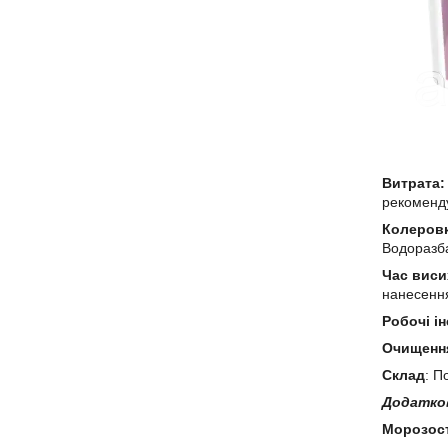
Витрата:
рекоменду
Колеров
Водоразб
Час виси
нанесення
Робочі і
Очищення
Склад
: П
Додатков
Морозост