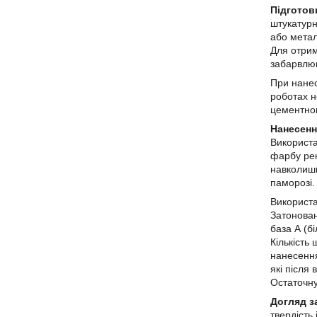
Підготов
штукатурн
або метал
Для отрим
забарвлюю
При нане
роботах н
цементног
Нанесен
Використа
фарбу рек
навколишн
паморозі.
Використа
Затонова
база А (б
Кількість
нанесення
які після
Остаточну
Догляд з
твердість