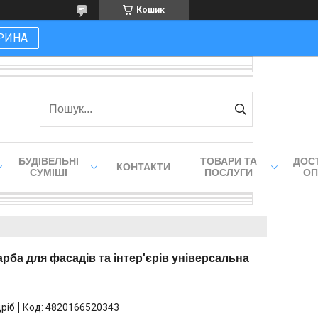
Кошик
РИНА
БУДІВЕЛЬНІ
ТОВАРИ ТА
ДОСТ
КОНТАКТИ
СУМІШІ
ПОСЛУГИ
ОП
арба для фасадів та інтер'єрів універсальна
дріб
Код:
4820166520343