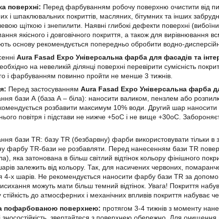
ка поверхні:
Перед фарбуванням робочу поверхню очистити від пил
их і шпаклювальних покриттів, масляних, бітумних та інших забрудн
евою щіткою і знепилити. Наявні глибокі дефекти поверхні (вибоїни
ання якісного і довговічного покриття, а також для вирівнювання в
ть основу рекомендується попередньо обробити водно-дисперсійн
сенні
Aura Fasad Expo Універсальна фарба для фасадів та інтер
еобхідно на невеликій ділянці поверхні перевірити сумісність покр
о і фарбуванням повинно пройти не менше 3 тижнів.
ня:
Перед застосуванням
Aura Fasad Expo Універсальна фарба дл
ння бази А (база А – біла): наносити валиком, пензлем або розпи
омендується розбавити максимум 10% води. Другий шар наносити 
ього повітря і підстави не нижче +5оС і не вище +30оС. Забороня
ння бази TR: базу TR (безбарвну) фарби використовувати тільки в з
ну фарбу TR-бази не розбавляти. Перед нанесенням бази TR пове
іла), яка затонована в більш світлий відтінок кольору фінішного по
 шарів залежить від кольору. Так, для насичених червоних, помаранч
 4-х шарів. Не рекомендується наносити фарбу бази TR за допомогою
 висихання можуть мати більш темний відтінок. Увага! Покриття набу
 стійкість до атмосферних і механічних впливів покриття набуває че
а пофарбованою поверхнею:
протягом 3-4 тижнів з моменту нан
 і зносостійкість, звертайтеся з поверхнею обережно. Для очищення в