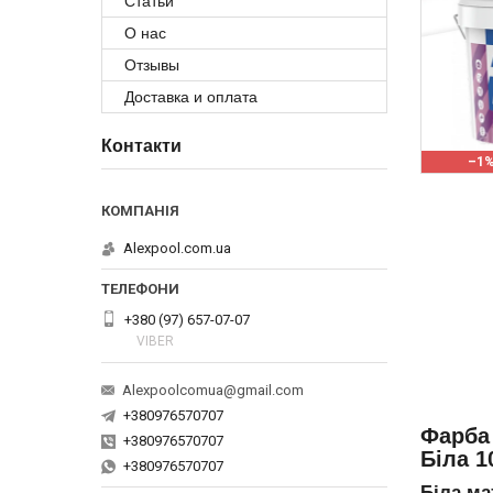
Статьи
О нас
Отзывы
Доставка и оплата
Контакти
–1
Alexpool.com.ua
+380 (97) 657-07-07
VIBER
Alexpoolcomua@gmail.com
+380976570707
Фарба 
+380976570707
Біла 1
+380976570707
Біла ма