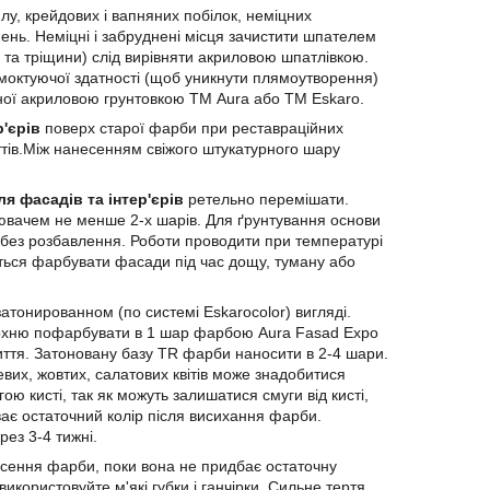
у, крейдових і вапняних побілок, неміцних
ень. Неміцні і забруднені місця зачистити шпателем
 та тріщини) слід вирівняти акриловою шпатлівкою.
смоктуючої здатності (щоб уникнути плямоутворення)
ої акриловою грунтовкою ТМ Aura або ТМ Eskaro.
'єрів
поверх старої фарби при реставраційних
иттів.Між нанесенням свіжого штукатурного шару
я фасадів та інтер'єрів
ретельно перемішати.
лювачем не менше 2-х шарів. Для ґрунтування основи
без розбавлення. Роботи проводити при температурі
ється фарбувати фасади під час дощу, туману або
атонированном (по системі Eskarocolor) вигляді.
рхню пофарбувати в 1 шар фарбою Aura Fasad Expo
криття. Затоновану базу TR фарби наносити в 2-4 шари.
евих, жовтих, салатових квітів може знадобитися
 кисті, так як можуть залишатися смуги від кисті,
ває остаточний колір після висихання фарби.
рез 3-4 тижні.
есення фарби, поки вона не придбає остаточну
икористовуйте м'які губки і ганчірки. Сильне тертя