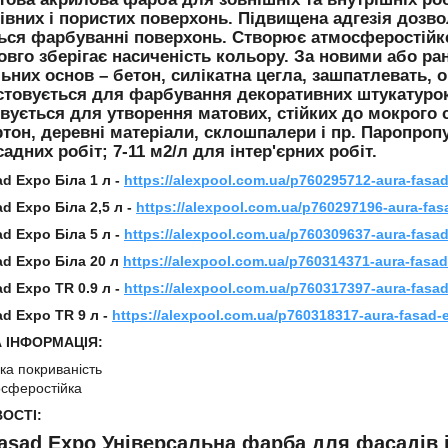
івних і пористих поверхонь. Підвищена адгезія дозв
ься фарбуванні поверхонь. Створює атмосферостійке 
овго зберігає насиченість кольору. За новими або 
ьних основ – бетон, силікатна цегла, зашпатлевать, ош
товується для фарбування декоративних штукатурок і
вується для утворення матових, стійких до мокрого 
ртон, деревні матеріали, склошпалери і пр. Паропроп
адних робіт; 7-11 м2/л для інтер'єрних робіт.
d Expo Біла 1 л -
https://alexpool.com.ua/p760295712-aura-fasa
d Expo Біла 2,5 л -
https://alexpool.com.ua/p760297196-aura-fas
d Expo Біла 5 л -
https://alexpool.com.ua/p760309637-aura-fasa
ad Expo Біла 20 л
https://alexpool.com.ua/p760314371-aura-fasa
d Expo TR 0.9 л -
https://alexpool.com.ua/p760317397-aura-fasa
ad Expo TR 9 л -
https://alexpool.com.ua/p760318317-aura-fasad-
 ІНФОРМАЦІЯ:
ка покриваність
сферостійка
ОСТІ:
asad Expo Універсальна фарба для фасадів і