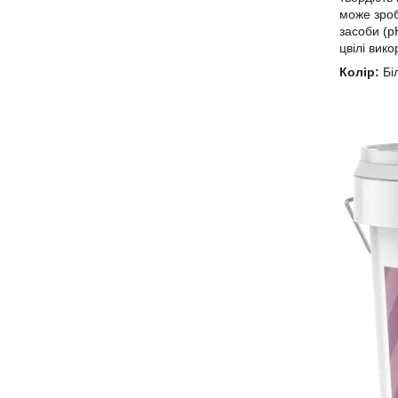
може зроб
засоби (р
цвілі вико
Колір:
Біл