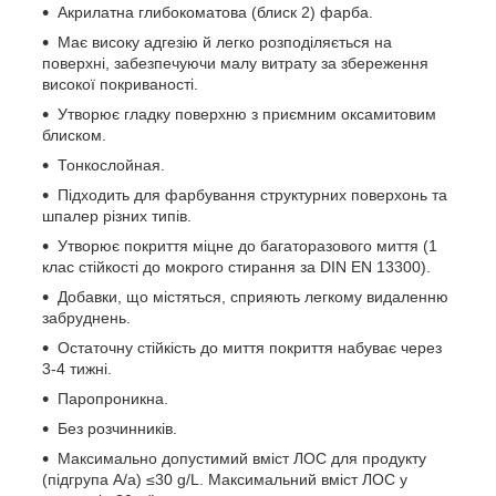
Акрилатна глибокоматова (блиск 2) фарба.
Має високу адгезію й легко розподіляється на
поверхні, забезпечуючи малу витрату за збереження
високої покриваності.
Утворює гладку поверхню з приємним оксамитовим
блиском.
Тонкослойная.
Підходить для фарбування структурних поверхонь та
шпалер різних типів.
Утворює покриття міцне до багаторазового миття (1
клас стійкості до мокрого стирання за DIN EN 13300).
Добавки, що містяться, сприяють легкому видаленню
забруднень.
Остаточну стійкість до миття покриття набуває через
3-4 тижні.
Паропроникна.
Без розчинників.
Максимально допустимий вміст ЛОС для продукту
(підгрупа A/а) ≤30 g/L. Максимальний вміст ЛОС у