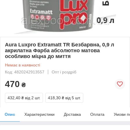
Aura Luxpro Extramatt TR Безбарвна, 0,9 л
акрилатна Фарба абсолютно матова
особливо міцна до миття
Немає в наявності
Код: 4820242913557
Опт і роздріб
470
₴
432,40 ₴
від 2 шт.
418,30 ₴
від 5 шт.
Опис
Характеристики
Доставка
Оплата
Умови п