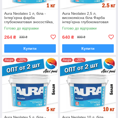
Aura Neolatex 1 л, біла -
Aura Neolatex 2,5 л,
Інтер'єрна фарба
високоякісна біла Фарба
глубокоматовая зносостійка,
інтер'єрна глубокоматовая
тонується, для дитячих
водно-дисперсійна
Готово до відправки
Готово до відправки
кімнат
264
640
₴
₴
330 ₴
800 ₴
Купити
Купити
Акція
–20%
Акція
–20%
Aura Neolatex 5 л, біла -
Aura Neolatex 10 л, біла