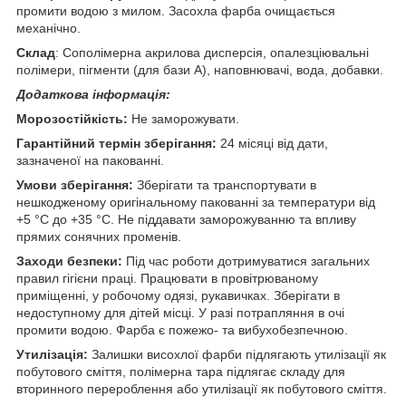
промити водою з милом. Засохла фарба очищається
механічно.
Склад
: Сополімерна акрилова дисперсія, опалезціювальні
полімери, пігменти (для бази А), наповнювачі, вода, добавки.
Додаткова інформація:
Морозостійкість:
Не заморожувати.
Гарантійний термін зберігання:
24 місяці від дати,
зазначеної на пакованні.
Умови зберігання:
Зберігати та транспортувати в
нешкодженому оригінальному пакованні за температури від
+5 °C до +35 °C. Не піддавати заморожуванню та впливу
прямих сонячних променів.
Заходи безпеки:
Під час роботи дотримуватися загальних
правил гігієни праці. Працювати в провітрюваному
приміщенні, у робочому одязі, рукавичках. Зберігати в
недоступному для дітей місці. У разі потрапляння в очі
промити водою. Фарба є пожежо- та вибухобезпечною.
Утилізація:
Залишки висохлої фарби підлягають утилізації як
побутового сміття, полімерна тара підлягає складу для
вторинного перероблення або утилізації як побутового сміття.