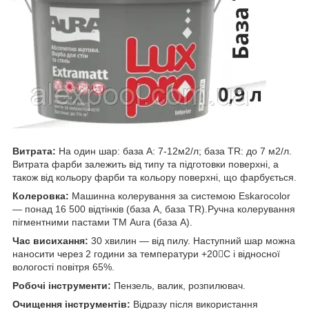
Витрата:
На один шар: база А: 7-12м2/л; база TR: до 7 м2/л.
Витрата фарби залежить від типу та підготовки поверхні, а
також від кольору фарби та кольору поверхні, що фарбується.
Колеровка:
Машинна колерування за системою Eskarocolor
— понад 16 500 відтінків (база А, база TR).Ручна колерування
пігментними пастами ТМ Aura (база А).
Час висихання:
30 хвилин — від пилу. Наступний шар можна
наносити через 2 години за температури +20C і відносної
вологості повітря 65%.
Робочі інструменти:
Пензель, валик, розпилювач.
Очищення інструментів:
Відразу після використання