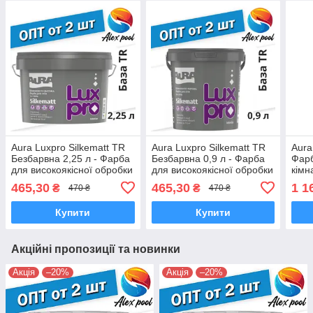
Aura Luxpro Silkematt TR
Aura Luxpro Silkematt TR
Aura
Безбарвна 2,25 л - Фарба
Безбарвна 0,9 л - Фарба
Фарб
для високоякісної обробки
для високоякісної обробки
кімн
стель і стін, акрилатна,
стель і стін, акрилатна,
особ
465,30
465,30
1 1
₴
₴
470 ₴
470 ₴
шовково-матова
шовково-матова
акри
Купити
Купити
Акційні пропозиції та новинки
Акція
–20%
Акція
–20%