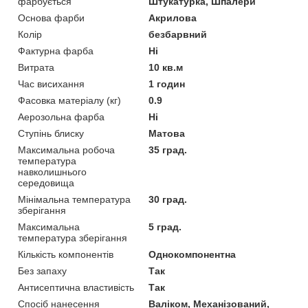
фарбується
Штукатурка, Шпалери
Основа фарби
Акрилова
Колір
безбарвний
Фактурна фарба
Ні
Витрата
10 кв.м
Час висихання
1 годин
Фасовка матеріалу (кг)
0.9
Аерозольна фарба
Ні
Ступінь блиску
Матова
Максимальна робоча
35 град.
температура
навколишнього
середовища
Мінімальна температура
30 град.
зберігання
Максимальна
5 град.
температура зберігання
Кількість компонентів
Однокомпонентна
Без запаху
Так
Антисептична властивість
Так
Спосіб нанесення
Валіком, Механізований,