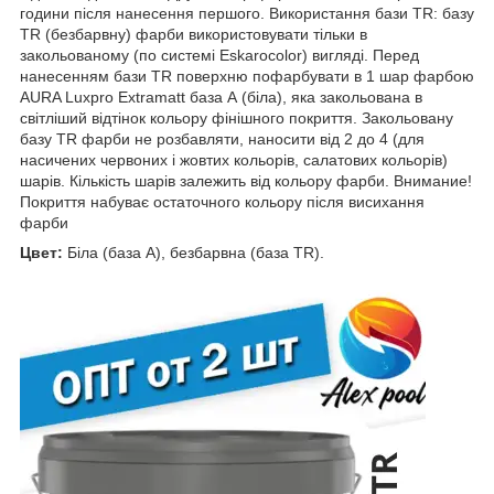
години після нанесення першого. Використання бази TR: базу
TR (безбарвну) фарби використовувати тільки в
закольованому (по системі Eskarocolor) вигляді. Перед
нанесенням бази TR поверхню пофарбувати в 1 шар фарбою
AURA Luxpro Extramatt база А (біла), яка закольована в
світліший відтінок кольору фінішного покриття. Закольовану
базу TR фарби не розбавляти, наносити від 2 до 4 (для
насичених червоних і жовтих кольорів, салатових кольорів)
шарів. Кількість шарів залежить від кольору фарби. Внимание!
Покриття набуває остаточного кольору після висихання
фарби
Цвет:
Біла (база А), безбарвна (база TR).