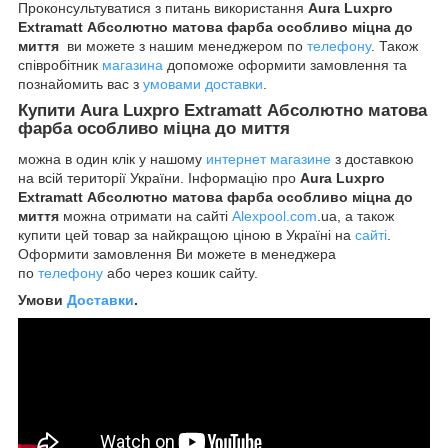
Проконсультуватися з питань використання
Aura Luxpro
Extramatt Абсолютно матова фарба особливо міцна до
миття
ви можете з нашим менеджером по
телефону
. Також
співробітник
магазина
допоможе оформити замовлення та
познайомить вас з
умовами доставки
.
Купити
Aura Luxpro Extramatt Абсолютно матова
фарба особливо міцна до миття
​​​​
можна в один клік у нашому
интернет магазине
з доставкою
на всій території України. Інформацію про
Aura Luxpro
Extramatt Абсолютно матова фарба особливо міцна до
миття
можна отримати на сайті
Alexpool.com
.ua, а також
купити цей товар за найкращою ціною в Україні на
сайті
.
Оформити замовлення Ви можете в менеджера
по
телефону
або через кошик сайту.
Умови
Доставки
.