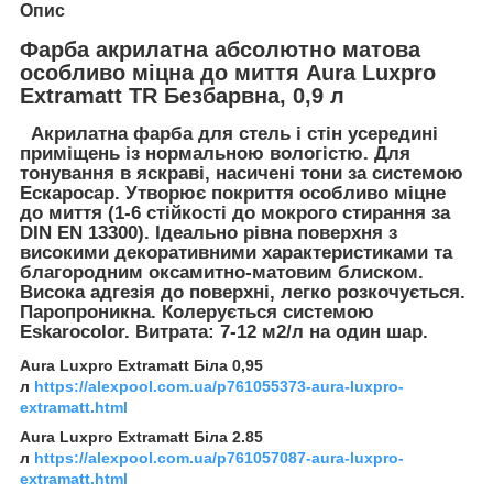
Опис
Фарба акрилатна абсолютно матова
особливо міцна до миття Aura Luxpro
Extramatt TR Безбарвна, 0,9 л
Акрилатна фарба для стель і стін усередині
приміщень із нормальною вологістю. Для
тонування в яскраві, насичені тони за системою
Ескаросар. Утворює покриття особливо міцне
до миття (1-6 стійкості до мокрого стирання за
DIN EN 13300). Ідеально рівна поверхня з
високими декоративними характеристиками та
благородним оксамитно-матовим блиском.
Висока адгезія до поверхні, легко розкочується.
Паропроникна. Колерується системою
Eskarocolor. Витрата: 7-12 м2/л на один шар.
Aura Luxpro Extramatt Біла 0,95
л
https://alexpool.com.ua/p761055373-aura-luxpro-
extramatt.html
Aura Luxpro Extramatt Біла 2.85
л
https://alexpool.com.ua/p761057087-aura-luxpro-
extramatt.html