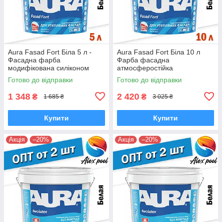
Aura Fasad Fort Біла 5 л -
Aura Fasad Fort Біла 10 л
Фасадна фарба
Фарба фасадна
модифікована силіконом
атмосферостійка
атмосферостійка
модифікована силіконом
Готово до відправки
Готово до відправки
1 348
2 420
₴
₴
1 685 ₴
3 025 ₴
Купити
Купити
Акція
–20%
Акція
–20%