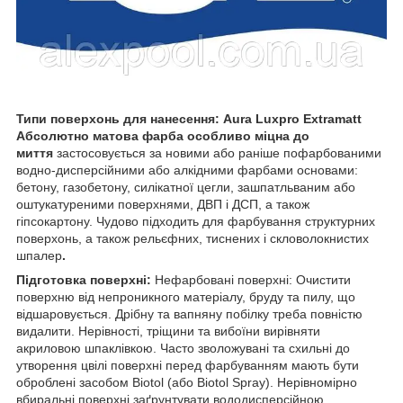
Типи поверхонь для нанесення: Aura Luxpro Extramatt
Абсолютно матова фарба особливо міцна до
миття
застосовується за новими або раніше пофарбованими
водно-дисперсійними або алкідними фарбами основами:
бетону, газобетону, силікатної цегли, зашпатльваним або
оштукатуреними поверхнями, ДВП і ДСП, а також
гіпсокартону. Чудово підходить для фарбування структурних
поверхонь, а також рельєфних, тиснених і скловолокнистих
шпалер
.
Підготовка поверхні:
Нефарбовані поверхні: Очистити
поверхню від непроникного матеріалу, бруду та пилу, що
відшаровується. Дрібну та вапняну побілку треба повністю
видалити. Нерівності, тріщини та вибоїни вирівняти
акриловою шпаклівкою. Часто зволожувані та схильні до
утворення цвілі поверхні перед фарбуванням мають бути
оброблені засобом Biotol (або Biotol Spray). Нерівномірно
вбиральні поверхні заґрунтувати вододисперсійною