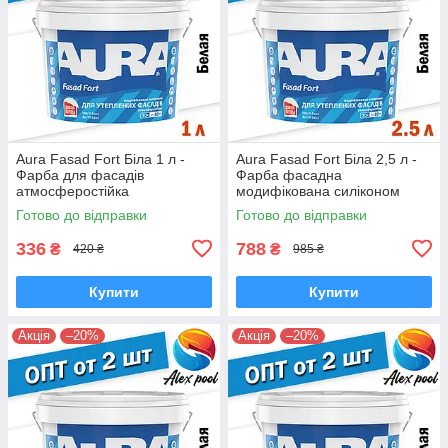
Aura Fasad Fort Біла 1 л -
Aura Fasad Fort Біла 2,5 л -
Фарба для фасадів
Фарба фасадна
атмосферостійка
модифікована силіконом
модифікована силіконом
атмосферостійка
Готово до відправки
Готово до відправки
336
788
₴
₴
420 ₴
985 ₴
Купити
Купити
Акція
–20%
Акція
–20%