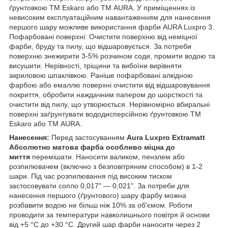
ґрунтовкою TM Eskaro або ТМ AURA. У приміщеннях із
невисоким експлуатаційним навантаженням для нанесення
першого шару можливе використання фарби AURA Luxpro 3.
Пофарбовані поверхні: Очистити поверхню від неміцної
фарби, бруду та пилу, що відшаровується. За потреби
поверхню знежирити 3-5% розчином соди, промити водою та
висушити. Нерівності, тріщини та вибоїни вирівняти
акриловою шпаклівкою. Раніше пофарбовані алкідною
фарбою або емаллю поверхні очистити від відшаровування
покриття, обробити наждачним папером до шорсткості та
очистити від пилу, що утворюється. Нерівномірно вбиральні
поверхні заґрунтувати вододисперсійною ґрунтовкою TM
Eskaro або ТМ AURA.
Нанесення:
Перед застосуванням
Aura Luxpro Extramatt
Абсолютно матова фарба особливо міцна до
миття
перемішати. Наносити валиком, пензлем або
розпилювачем (включно з безповітряним способом) в 1-2
шари. Під час розпилювання під високим тиском
застосовувати сопло 0,017" — 0,021". За потреби для
нанесення першого (ґрунтового) шару фарбу можна
розбавити водою не більш ніж 10% за об'ємом. Роботи
проводити за температури навколишнього повітря й основи
від +5 °C до +30 °C. Другий шар фарби наносити через 2