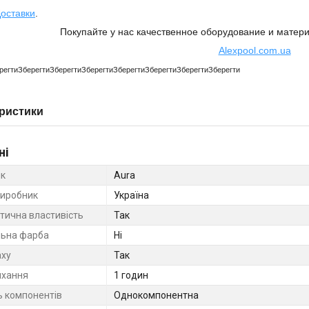
оставки
.
Покупайте у нас качественное оборудование и матер
Alexpool.com.ua
регти
Зберегти
Зберегти
Зберегти
Зберегти
Зберегти
Зберегти
Зберегти
ристики
ні
к
Aura
виробник
Україна
тична властивість
Так
ьна фарба
Ні
аху
Так
ихання
1 годин
ь компонентів
Однокомпонентна