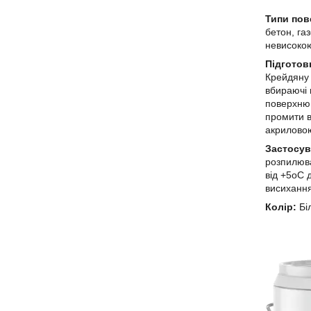
Типи пов
бетон, га
невисоко
Підготов
Крейдяну 
вбираючі 
поверхню 
промити в
акрилово
Застосув
розпилюва
від +5оС 
висиханн
Колір:
Бі