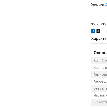
Условия
Д
Зберегти
Збе
Характе
Основ
Виробни
Країна 
Антисеп
Аерозол
Без зап
Час вис
Кількіст