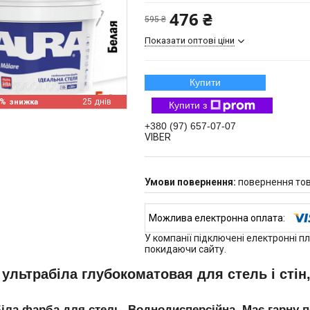
476 ₴
595 ₴
Показати оптові ціни
Купити
0%
25 днів
Купити з
+380 (97) 657-07-07
VIBER
повернення тов
У компанії підключені електронні п
покидаючи сайту.
ультрабіла глубокоматовая для стель і стін,
іла фарба для стель. Воднодисперсійна. Має гарну по