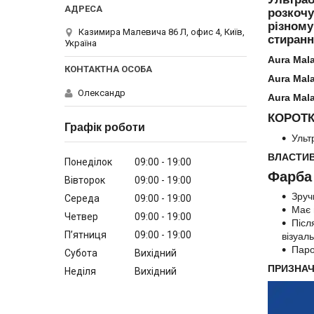
розкочу
різному
Казимира Малевича 86 Л, офис 4, Київ,
стиранн
Україна
Aura Mala
Aura Mala
Олександр
Aura Mala
КОРОТК
Графік роботи
Ульт
ВЛАСТИВ
Понеділок
09:00
19:00
Фарба 
Вівторок
09:00
19:00
Зруч
Середа
09:00
19:00
Має 
Четвер
09:00
19:00
Післ
Пʼятниця
09:00
19:00
візуал
Паро
Субота
Вихідний
ПРИЗНАЧ
Неділя
Вихідний