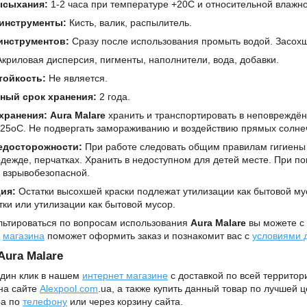
ысыхания:
1-2 часа при температуре +20C и относительной влажн
инструменты:
Кисть, валик, распылитель.
инструментов:
Сразу после использования промыть водой. Засохш
криловая дисперсия, пигменты, наполнители, вода, добавки.
тойкость:
Не является.
ный срок хранения:
2 года.
хранения:
Aura Malare
хранить и транспортировать в неповреждён
+25oС. Не подвергать замораживанию и воздействию прямых солне
едосторожности:
При работе следовать общим правилам гигиены 
дежде, перчатках. Хранить в недоступном для детей месте. При по
 взрывобезопасной.
ция:
Остатки высохшей краски подлежат утилизации как бытовой му
ки или утилизации как бытовой мусор.
льтироваться по вопросам использования
Aura Malare
вы можете с
к
магазина
поможет оформить заказ и познакомит вас с
условиями 
Aura Malare
один клик в нашем
интернет магазине
с доставкой по всей террито
на сайте
Alexpool.com
.ua, а также купить данный товар по лучшей 
а по
телефону
или через корзину сайта.