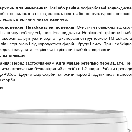
ерхонь для нанесення:
Нові або раніше пофарбовані водно-дисп
зобетон, силікатна цегла, зашпатлевать або поштукатурені поверхні,
ю експлуатаційним навантаженням.
ка поверхні: Незабарвлені поверхні:
Очистити поверхню від кволо
і вапняну побілку слід повністю видалити. Нерівності, тріщини і ви
поверхні заґрунтувати водно - дисперсійної грунтовкою ТМ Eskaro 
від нетривкою і відшаровується фарби, бруду і пилу. При необхідн
одою і висушити. Нерівності, тріщини і вибоїни вирівняти
ю шпатлівкою.
ання:
Перед застосуванням
Aura Malare
ретельно перемішати. Не 
чем (включаючи безповітряний спосіб) в 1-2 шари. Роботи проводи
до +30оС. Другий шар фарби наносити через 2 години після нанес
я фарби.
ла