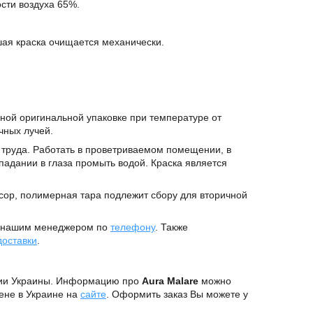
ости воздуха 65%.
ая краска очищается механически.
ной оригинальной упаковке при температуре от
чных лучей.
труда. Работать в проветриваемом помещении, в
падании в глаза промыть водой. Краска является
сор, полимерная тара подлежит сбору для вторичной
 нашим менеджером по
телефону
. Также
доставки
.
рии Украины. Информацию про
Aura Malare
можно
цене в Украине на
сайте
. Оформить заказ Вы можете у