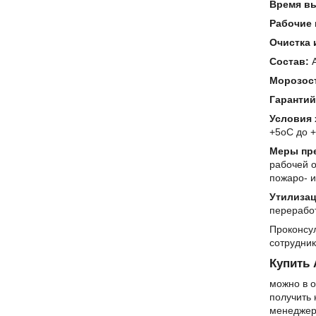
Время в
Рабочие 
Очистка 
Состав:
А
Морозос
Гарантий
Условия 
+5oС до 
Меры пр
рабочей о
пожаро- и
Утилиза
переработ
Проконсу
сотрудни
Купить
можно в 
получить 
менеджер