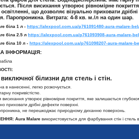
ється. Після висихання утворює рівномірне покритт
 освітленні, що дозволяє візуально приховати дрібні
я. Паропроникна. Витрата: 4-8 кв. м./л на один шар.
re біла 1 л -
https://alexpool.com.ua/p761091480-aura-malare-bel
re біла 2.5 л
https://alexpool.com.ua/p761093908-aura-malare-be
re біла 10 л -
https://alexpool.com.ua/p761098207-aura-malare-be
А ІНФОРМАЦІЯ:
рабіла
ОСТІ:
виключної білизни для стель і стін.
на в нанесенні, легко розкочується.
гарну покривістістю.
я висихання утворює рівномірне покриття, яке залишається глубоко
ьно приховати дрібні дефекти поверхні.
проникна, не перешкоджає природному диханню поверхонь.
ЕННЯ:
Aura Malare
використовується для фарбування стін і стель 