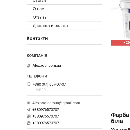
Статьи
О нас
Отзывы
Доставка и оплата
Контакти
–2
Alexpool.com.ua
+380 (97) 657-07-07
VIBER
Alexpoolcomua@gmail.com
+380976570707
Фарба 
+380976570707
біла
+380976570707
Ультраб