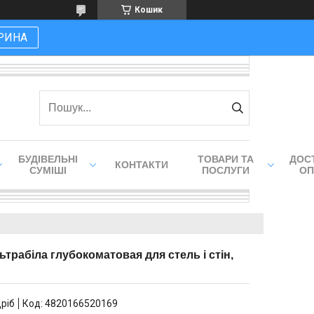
Кошик
РИНА
БУДІВЕЛЬНІ
ТОВАРИ ТА
ДОСТ
КОНТАКТИ
СУМІШІ
ПОСЛУГИ
ОП
льтрабіла глубокоматовая для стель і стін,
дріб
Код:
4820166520169