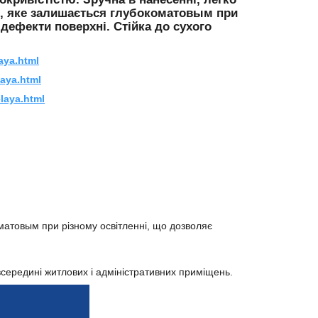
я, яке залишається глубокоматовым при
 дефекти поверхні. Стійка до сухого
aya.html
laya.html
laya.html
матовым при різному освітленні, що дозволяє
всередині житлових і адміністративних приміщень.