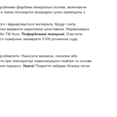
ерсійними фарбами мінеральні основи, включаючи
 а також гіпсокартон всередині сухих приміщень з
го і відшаровується матеріалу, бруду і пилу.
боїни вирівняти акриловою шпатлівкою. Нерівномірно
або ТМ Aura.
Пофарбовані поверхні:
Очистити
ості поверхню знежирити 3-5% розчином соди,
розбавляти. Наносити валиком, пензлем або
ти при температурі навколишнього повітря та основи
ення першого.
Увага!
Покриття набуває білизну після