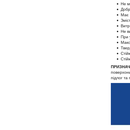
Не м
Добр
Має 
Зміс
Витр
Не в
При 
Макс
Твер
Стій
Стій
ПРИЗНАЧЕ
поверхонь
підлог та 