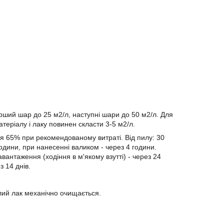
рший шар до 25 м2/л, наступні шари до 50 м2/л. Для
теріалу і лаку повинен скласти 3-5 м2/л.
ря 65% при рекомендованому витраті. Від пилу: 30
дини, при нанесенні валиком - через 4 години.
антаження (ходіння в м'якому взутті) - через 24
 14 днів.
лий лак механічно очищається.