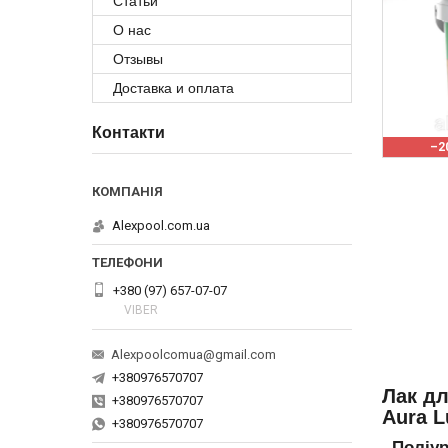
Статьи
О нас
Отзывы
Доставка и оплата
Контакти
–2
Alexpool.com.ua
+380 (97) 657-07-07
VIBER
Alexpoolcomua@gmail.com
+380976570707
Лак дл
+380976570707
Aura L
+380976570707
Поліур