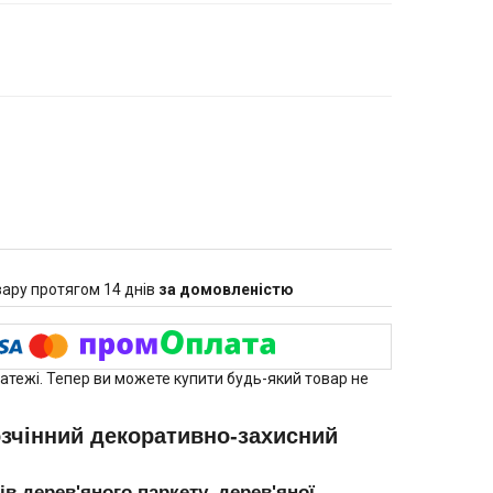
ару протягом 14 днів
за домовленістю
латежі. Тепер ви можете купити будь-який товар не
озчінний декоративно-захисний
в дерев'яного паркету, дерев'яної