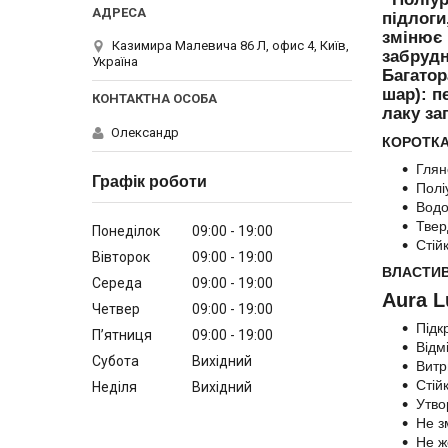
підлоги
змінює 
Казимира Малевича 86 Л, офис 4, Київ,
забрудн
Україна
Багатор
шар): п
лаку за
Олександр
КОРОТКА
Глян
Графік роботи
Полі
Водо
Твер
Понеділок
09:00
19:00
Стій
Вівторок
09:00
19:00
ВЛАСТИВ
Середа
09:00
19:00
Aura L
Четвер
09:00
19:00
Підк
Пʼятниця
09:00
19:00
Відм
Субота
Вихідний
Витр
Стій
Неділя
Вихідний
Утво
Не з
Не ж