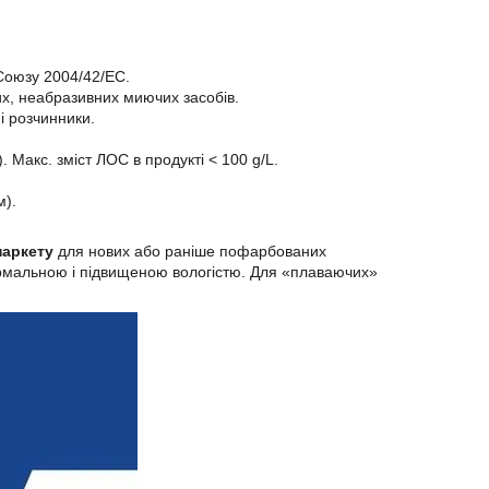
 Союзу 2004/42/EC.
х, неабразивних миючих засобів.
і розчинники.
 Макс. зміст ЛОС в продукті < 100 g/L.
м).
паркету
для нових або раніше пофарбованих
ормальною і підвищеною вологістю. Для «плаваючих»