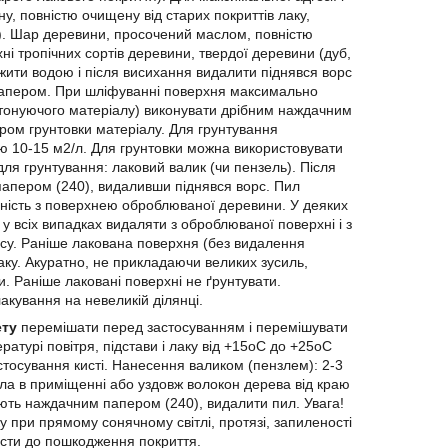
у, повністю очищену від старих покриттів лаку,
 д.). Шар деревини, просочений маслом, повністю
 тропічних сортів деревини, твердої деревини (дуб,
жити водою і після висихання видалити піднявся ворс
апером. При шліфуванні поверхня максимально
тонуючого матеріалу) виконувати дрібним наждачним
ром грунтовки матеріалу. Для грунтування
ю 10-15 м2/л. Для грунтовки можна використовувати
я грунтування: лаковий валик (чи пензель). Після
папером (240), видаливши піднявся ворс. Пил
сність з поверхнею оброблюваної деревини. У деяких
 у всіх випадках видаляти з оброблюваної поверхні і з
рсу. Раніше лакована поверхня (без видалення
аку. Акуратно, не прикладаючи великих зусиль,
 Раніше лаковані поверхні не ґрунтувати.
акування на невеликій ділянці.
ету
перемішати перед застосуванням і перемішувати
ратурі повітря, підстави і лаку від +15оС до +25оС
тосування кисті. Нанесення валиком (пензлем): 2-3
ла в приміщенні або уздовж волокон дерева від краю
ть наждачним папером (240), видалити пил. Увага!
при прямому сонячному світлі, протязі, запиленості
ести до пошкодження покриття.