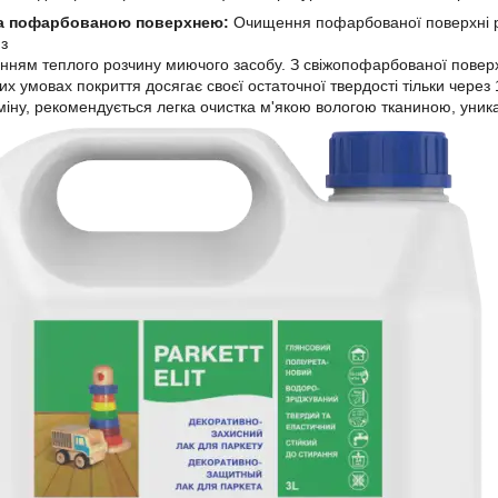
а пофарбованою поверхнею:
Очищення пофарбованої поверхні р
з
нням теплого розчину миючого засобу. З свіжопофарбованої поверх
х умовах покриття досягає своєї остаточної твердості тільки чере
міну, рекомендується легка очистка м'якою вологою тканиною, уни