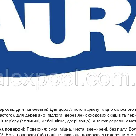
ерхонь для нанесення:
Для дерев'яного паркету: міцно склеєного 
астого). Для дерев'яної підлоги, дерев'яних сходових східців та пе
інтер'єру (стільниці, меблі, вікна, двері тощо), а також деревних ма
ка поверхні:
Поверхня: суха, міцна, чиста, знежирені, без пилу. Во
. Нова поверхня (або раніше лакована поверхня з видаленням старо