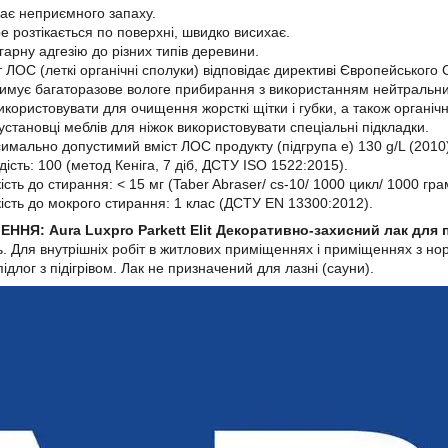
ає неприємного запаху.
е розтікається по поверхні, швидко висихає.
гарну адгезію до різних типів деревини.
т ЛОС (леткі органічні сполуки) відповідає директиві Європейського
имує багаторазове вологе прибирання з використанням нейтральни
икористовувати для очищення жорсткі щітки і губки, а також органічн
установці меблів для ніжок використовувати спеціальні підкладки.
имально допустимий вміст ЛОС продукту (підгрупа e) 130 g/L (2010).
дість: 100 (метод Кеніга, 7 діб, ДСТУ ISO 1522:2015).
кість до стирання: < 15 мг (Taber Abraser/ cs-10/ 1000 цикл/ 1000 гра
кість до мокрого стирання: 1 клас (ДСТУ EN 13300:2012).
ННЯ: Aura Luxpro Parkett Elit Декоративно-захисний лак для 
. Для внутрішніх робіт в житлових приміщеннях і приміщеннях з н
підлог з підігрівом. Лак не призначений для лазні (сауни).