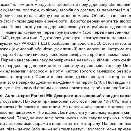
лакової плівки рекомендується обробляти нову деревину або деревин
ску, масла, політури, силікону, засобів по догляду за паркетом і т.
(поциклювати) на глибину проникнення масла. Оброблювані поверхні
олистої липкою деревини знежирити. Шорстку деревину злегка зволо
ням. Перше шліфування деревини виконувати грубим наждачним п
. Фінішне шліфування перед грунтуванням (або перед нанесенням 
240), видалити пил. Підготовлену поверхню загрунтувати одним ша
вувати лак PARKETT ELIT, розбавлений водою на 10-15% з витрато
ювач (акриловий або нітроцелюлозний) для деревини. Інструмент дл
 (через 4 години) висохлу поверхню шліфують дрібним наждачним 
 Перед нанесенням лаку перевірити на невеликій ділянці його сумі
х і твердих порід деревини може виникнути різке зміна кольору. Пил
іх елементів пилососом, а потім чистою вологою ганчіркою без во
акового покриття): Очистити поверхню від відшаровується старого л
ати всю поверхню дрібним наждачним папером (240). Пил видалити.
и сумісність лаку зі старим лаковим покриттям, зробивши пробний л
я: Aura Luxpro Parkett Elit Декоративно-захисний лак для парк
астосування. Наносити при відносній вологості повітря 40-70%, темпе
аликом або лаковим шпателем. На невеликих ділянках можливе зас
есення шпателем: 4-5 шарів. Лак наносити у напрямку падіння світ
оверхні. Перед нанесенням останнього шару лаку поверхню шліфую
ти лак товстими шарами з перевитратою матеріалу. Нанесення лаку 
я, підвищеною (або зниженої) температурі і вологості може призв