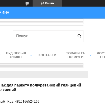
Кошик
РИНА
БУДІВЕЛЬНІ
ТОВАРИ ТА
ДОСТ
КОНТАКТИ
СУМІШІ
ПОСЛУГИ
ОП
 л Лак для паркету поліуретановий глянцевий
захисний
дріб
Код:
4820166524266