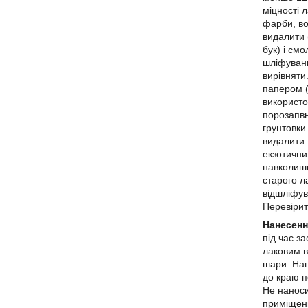
міцності 
фарби, во
видалити 
бук) і см
шліфуван
вирівняти
папером (
використо
порозапвн
грунтовки
видалити.
екзотични
навколишн
старого л
відшліфув
Перевірит
Нанесенн
під час з
лаковим в
шари. Нан
до краю п
Не наноси
приміщенн