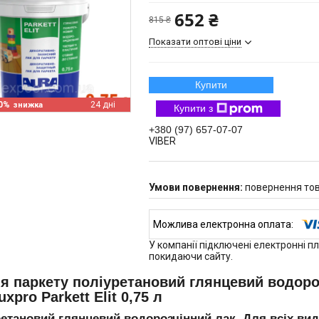
652 ₴
815 ₴
Показати оптові ціни
Купити
0%
24 дні
Купити з
+380 (97) 657-07-07
VIBER
повернення тов
У компанії підключені електронні п
покидаючи сайту.
я паркету поліуретановий глянцевий водор
uxpro Parkett Elit 0,75 л
етановий глянцевий водорозчінний лак. Для всіх виді