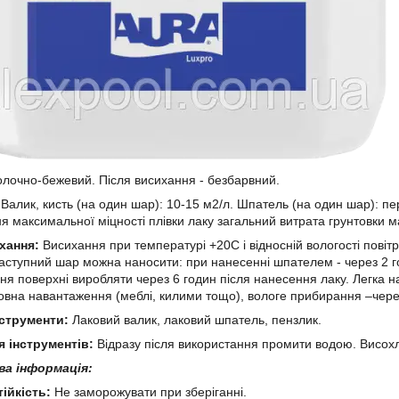
лочно-бежевий. Після висихання - безбарвний.
Валик, кисть (на один шар): 10-15 м2/л. Шпатель (на один шар): пе
я максимальної міцності плівки лаку загальний витрата грунтовки ма
хання:
Висихання при температурі +20C і відносній вологості повіт
аступний шар можна наносити: при нанесенні шпателем - через 2 го
я поверхні виробляти через 6 годин після нанесення лаку. Легка нав
овна навантаження (меблі, килими тощо), вологе прибирання –через
нструменти:
Лаковий валик, лаковий шпатель, пензлик.
 інструментів:
Відразу після використання промити водою. Висох
а інформація:
ійкість:
Не заморожувати при зберіганні.