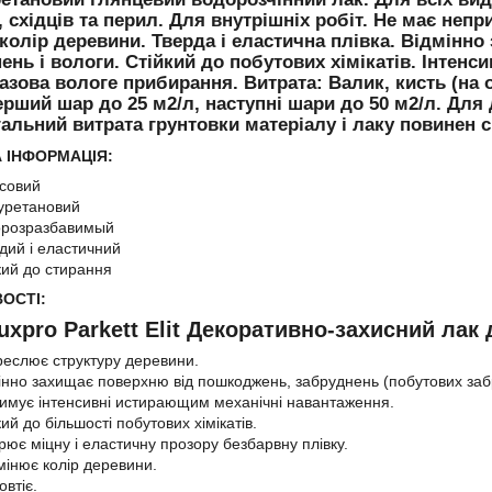
, східців та перил. Для внутрішніх робіт. Не має неп
колір деревини. Тверда і еластична плівка. Відмінн
ень і вологи. Стійкий до побутових хімікатів. Інтен
азова вологе прибирання. Витрата: Валик, кисть (на 
ерший шар до 25 м2/л, наступні шари до 50 м2/л. Для
гальний витрата грунтовки матеріалу і лаку повинен с
 ІНФОРМАЦІЯ:
совий
уретановий
розразбавимый
дий і еластичний
кий до стирання
ОСТІ:
uxpro Parkett Elit Декоративно-захисний лак
реслює структуру деревини.
інно захищає поверхню від пошкоджень, забруднень (побутових заб
имує інтенсивні истирающим механічні навантаження.
кий до більшості побутових хімікатів.
рює міцну і еластичну прозору безбарвну плівку.
мінює колір деревини.
овтіє.