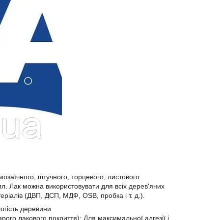
мозаїчного, штучного, торцевого, листового
рил. Лак можна використовувати для всіх дерев'яних
теріалів (ДВП, ДСП, МДФ, ОЅВ, пробка і т. д.).
логість деревини
го лакового покриття): Для максимальної адгезії і