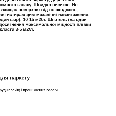
риємного запаху. Швидко висихає. Не
о захищає поверхню від пошкоджень,
сивні истирающим механічні навантаження.
один шар): 10-15 м2/л. Шпатель (на один
 досягнення максимальної міцності плівки
класти 3-5 м2/л.
 для паркету
руднювачів) і проникнення вологи.