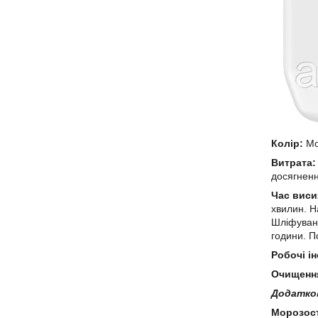
Колір:
Мо
Витрата:
досягненн
Час виси
хвилин. Н
Шліфуванн
години. П
Робочі і
Очищення
Додатков
Морозост