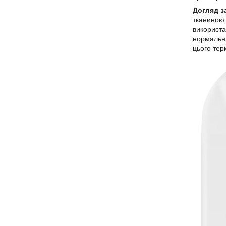
Догляд з
тканиною 
використа
нормальни
цього тер