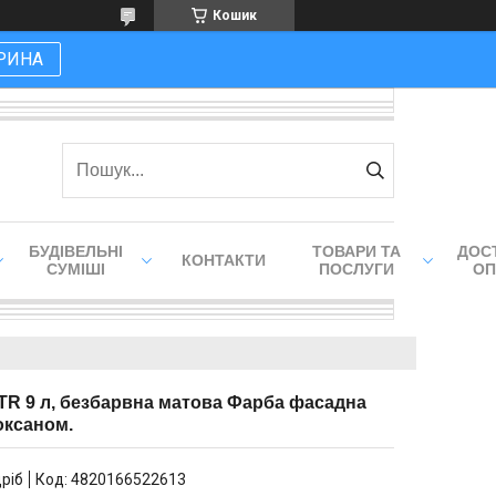
Кошик
РИНА
БУДІВЕЛЬНІ
ТОВАРИ ТА
ДОСТ
КОНТАКТИ
СУМІШІ
ПОСЛУГИ
ОП
TR 9 л, безбарвна матова Фарба фасадна
оксаном.
дріб
Код:
4820166522613