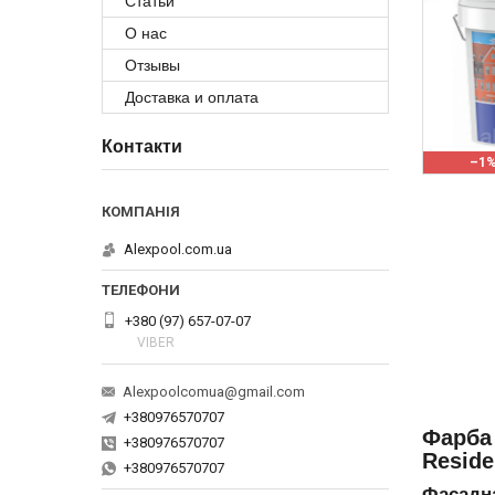
Статьи
О нас
Отзывы
Доставка и оплата
Контакти
–1
Alexpool.com.ua
+380 (97) 657-07-07
VIBER
Alexpoolcomua@gmail.com
+380976570707
Фарба
+380976570707
Reside
+380976570707
Фасадн