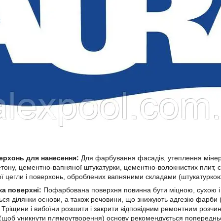
ерхонь для нанесення:
Для фарбування фасадів, утеплення мінер
етону, цементно-вапняної штукатурки, цементно-волокнистих плит, 
ї цегли і поверхонь, оброблених вапняними складами (штукатурко
ка поверхні:
Пофарбована поверхня повинна бути міцною, сухою і 
ся ділянки основи, а також речовини, що знижують адгезію фарби (
 Тріщини і вибоїни розшити і закрити відповідним ремонтним розч
 (щоб уникнути плямоутворення) основу рекомендується попереднь