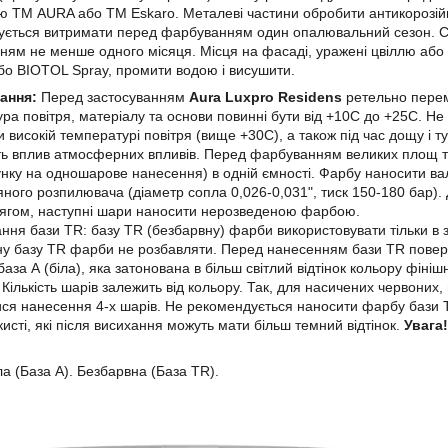
ю ТМ AURA або ТМ Eskaro. Металеві частини обробити антикорозійно
ється витримати перед фарбуванням один опалювальний сезон. Сві
ям не менше одного місяця. Місця на фасаді, уражені цвіллю або 
о BIOTOL Spray, промити водою і висушити.
ання:
Перед застосуванням
Aura Luxpro Residens
ретельно перем
ра повітря, матеріалу та основи повинні бути від +10C до +25C. Не
и високій температурі повітря (вище +30C), а також під час дощу і 
ь вплив атмосферних впливів. Перед фарбуванням великих площ т
унку на одношарове нанесення) в одній ємності. Фарбу наносити ва
яного розпилювача (діаметр сопла 0,026-0,031", тиск 150-180 бар
сягом, наступні шари наносити нерозведеною фарбою.
ння бази TR: базу TR (безбарвну) фарби використовувати тільки в з
ну базу TR фарби не розбавляти. Перед нанесенням бази TR пове
база А (біла), яка затонована в більш світлий відтінок кольору фін
 Кількість шарів залежить від кольору. Так, для насичених червоних,
ся нанесення 4-х шарів. Не рекомендується наносити фарбу бази T
 кисті, які після висихання можуть мати більш темний відтінок.
Увага
а (База А). Безбарвна (База TR).