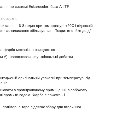
ання по системі Eskarocolor: база А і TR.
 поверхні.
исихання – 6-8 годин при температурі +20C і відносній
тря час висихання збільшується. Покриття стійке до дії
ла фарба механічно очищається.
зи А), наповнювачі, функціональні добавки.
шкодженій оригінальній упаковці при температурі від
енів.
рацювати в провітрюваному приміщенні, в робочому
очі промити водою. Фарба є пожежо - і
я, полімерна тара підлягає збору для вторинної