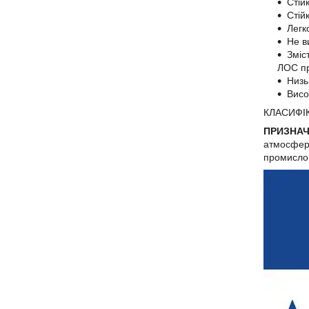
Стій
Стій
Легк
Не в
Зміс
ЛОС пр
Низь
Висо
КЛАСИФІКА
ПРИЗНАЧ
атмосферн
промислов