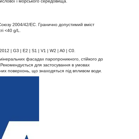
мислової і морського середовища.
о Союзу 2004/42/EC. Гранично допустимий вміст
і <40 g/L.
| G3 | E2 | S1 | V1 | W2 | A0 | С0.
мінеральних фасадах паропроникного, стійкого до
. Рекомендується для застосування в умовах
них поверхонь, що знаходяться під впливом води.