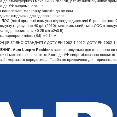
ка до атмосферних і механічних впливів, у тому числі в умовах про
ка до УФ випромінювання.
о наноситься, має гарну адгезію до основи.
иділяє шкідливих для здоров'я речовин.
т ЛОС (леткі органічні сполуки) відповідає директиві Європейськог
одукту (підгрупа с) 40 g/L (2010), максимальний вміст ЛОС в продукт
ка водопроникність: ≤0,25 кг/(м2ч0,5).
ка паропроникність (Sd): ≤0,14 м.
ЦІЯ ЗГІДНО СТАНДАРТУ ДСТУ EN 1062-1:2012. ДСТУ EN 1062-1:2012 
ЕННЯ:
Aura Luxpro Residens
використовується для створення на 
их і механічних впливів, стійкого до УФ-випромінювання покриття
ої і морського середовища. Фарба не призначена для горизонталь