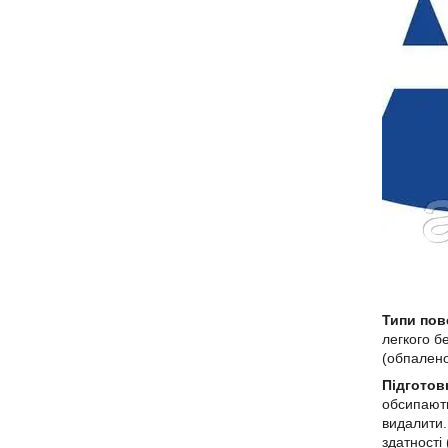
Типи пов
легкого б
(обпалено
Підготов
обсипають
видалити.
здатності