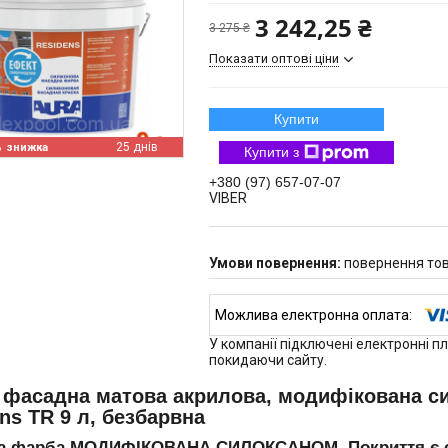
3 242,25 ₴
3 275 ₴
Показати оптові ціни
Купити
%
25 днів
Купити з
+380 (97) 657-07-07
VIBER
повернення тов
У компанії підключені електронні п
покидаючи сайту.
 фасадна матова акрилова, модифікована си
ns TR 9 л, безбарвна
а фарба МОДИФІКОВАНА СИЛОКСАНОМ. Покриття є сті