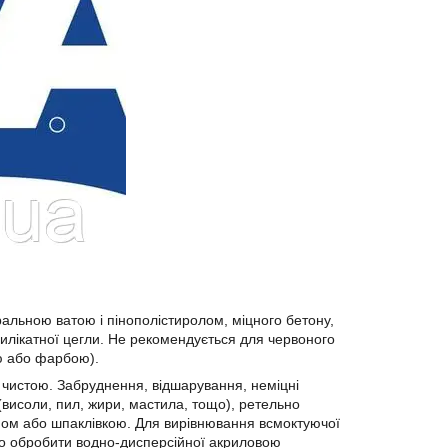
альною ватою і пінополістиролом, міцного бетону,
силікатної цегли. Не рекомендується для червоного
ю або фарбою).
чистою. Забруднення, відшарування, неміцні
висоли, пил, жири, мастила, тощо), ретельно
ином або шпаклівкою. Для вирівнювання всмоктуючої
о обробити водно-дисперсійної акриловою