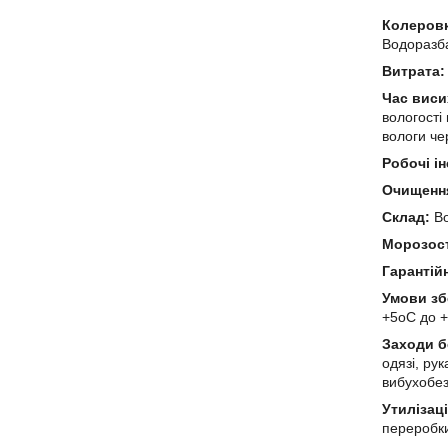
Колеров
Водоразб
Витрата:
Час виси
вологості 
вологи че
Робочі і
Очищення
Склад:
Во
Морозост
Гарантій
Умови зб
+5оС до +
Заходи б
одязі, ру
вибухобе
Утилізац
переробки