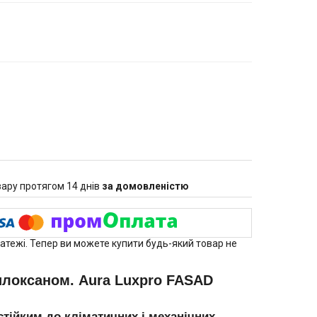
ару протягом 14 днів
за домовленістю
латежі. Тепер ви можете купити будь-який товар не
локсаном. Aura Luxpro FASAD
йким до кліматичних і механічних