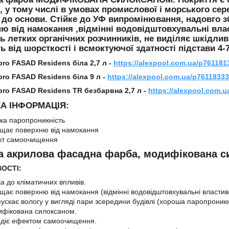
, у тому числі в умовах промислової і морського сер
 до основи. Стійке до УФ випромінювання, надовго з
ю від намокання ,відмінні водовідштовхувальні влас
ть летких органічних розчинників, не виділяє шкідли
ь від шорсткості і всмоктуючої здатності підстави 4-7
pro FASAD Residens біла 2,7 л -
https://alexpool.com.ua/p761181
pro FASAD Residens біла 9 л -
https://alexpool.com.ua/p76118333
pro FASAD Residens TR безбарвна 2,7 л -
https://alexpool.com.u
А ІНФОРМАЦІЯ:
ка паропроникність
щає поверхню від намокання
кт самоочищення
а акрилова фасадна фарба, модифікована с
ОСТІ:
ка до кліматичних впливів.
щає поверхню від намокання (відмінні водовідштовхувальні властиво
ускає вологу у вигляді пари зсередини будівлі (хороша паропроникн
фікована силоксаном.
діє ефектом самоочищення.