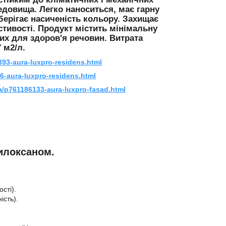
едовища. Легко наноситься, має гарну
берігає насиченість кольору. Захищає
тивості. Продукт містить мінімальну
вих для здоров'я речовин. Витрата
 м2/л.
393-aura-luxpro-residens.html
6-aura-luxpro-residens.html
a/p761186133-aura-luxpro-fasad.html
илоксаном.
сті).
ість).