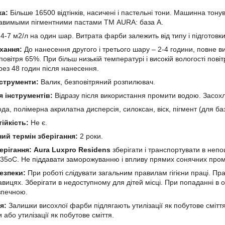
ка:
Більше 16500 відтінків, насичені і пастельні тони. Машинна тонув
авимыми пігментними пастами ТМ AURA: база А.
4-7 м2/л на один шар. Витрата фарби залежить від типу і підготовки
хання:
До нанесення другого і третього шару – 2-4 години, повне в
повітря 65%. При більш низькій температурі і високій вологості пові
рез 48 годин після нанесення.
нструменти:
Валик, безповітряний розпилювач.
 інструментів:
Відразу після використання промити водою. Засох
да, полімерна акрилатна дисперсія, силоксан, віск, пігмент (для ба
ійкість:
Не є.
ний термін зберігання:
2 роки.
ерігання:
Aura Luxpro Residens
зберігати і транспортувати в непо
35оС. Не піддавати заморожуванню і впливу прямих сонячних пром
езпеки:
При роботі слідувати загальним правилам гігієни праці. П
кавицях. Зберігати в недоступному для дітей місці. При попаданні в 
зпечною.
ія:
Залишки висохлої фарби підлягають утилізації як побутове смітт
 або утилізації як побутове сміття.