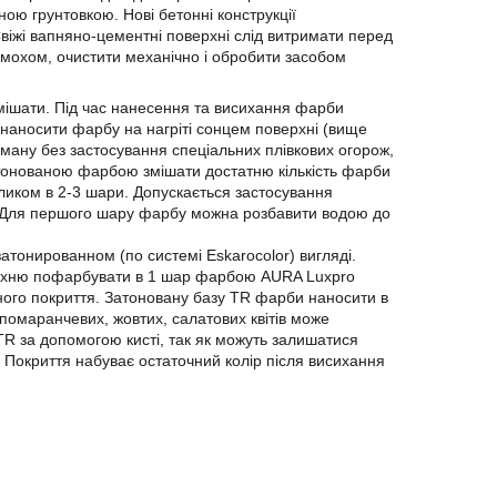
ю грунтовкою. Нові бетонні конструкції
жі вапняно-цементні поверхні слід витримати перед
мохом, очистити механічно і обробити засобом
ішати. Під час нанесення та висихання фарби
 наносити фарбу на нагріті сонцем поверхні (вище
туману без застосування спеціальних плівкових огорож,
онованою фарбою змішати достатню кількість фарби
ликом в 2-3 шари. Допускається застосування
). Для першого шару фарбу можна розбавити водою до
атонированном (по системі Eskarocolor) вигляді.
рхню пофарбувати в 1 шар фарбою AURA Luxpro
ішного покриття. Затоновану базу TR фарби наносити в
 помаранчевих, жовтих, салатових квітів може
R за допомогою кисті, так як можуть залишатися
!
Покриття набуває остаточний колір після висихання