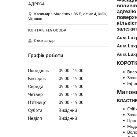
впливів
адгезію
Казимира Малевича 86 Л, офис 4, Київ,
поверхн
Україна
кількіс
залежит
Aura Lux
Олександр
Aura Lux
Aura Lux
Графік роботи
КОРОТК
Понеділок
09:00
19:00
Висо
Захи
Вівторок
09:00
19:00
Ефе
Середа
09:00
19:00
Матов
Четвер
09:00
19:00
ВЛАСТИВ
Пʼятниця
09:00
19:00
Стій
Субота
Вихідний
Захи
Неділя
Вихідний
Проп
Моди
Воло