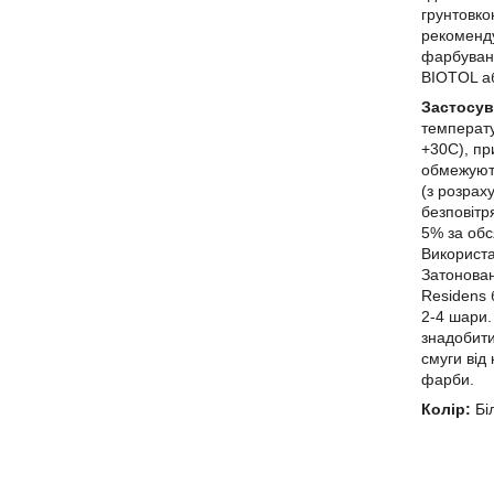
грунтовко
рекоменду
фарбуванн
BIOTOL аб
Застосув
температу
+30C), пр
обмежуют
(з розрах
безповітр
5% за об
Використа
Затонова
Residens 
2-4 шари.
знадобити
смуги від
фарби.
Колір:
Біл