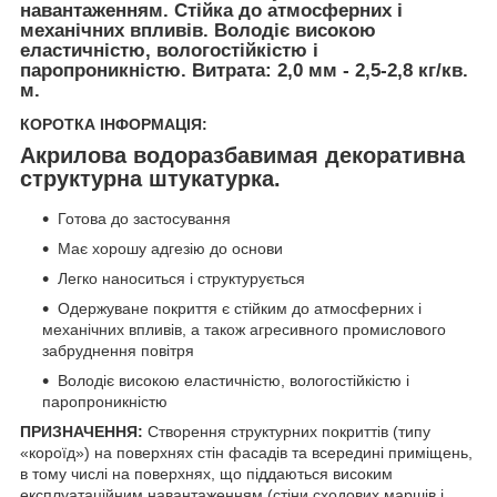
навантаженням. Стійка до атмосферних і
механічних впливів. Володіє високою
еластичністю, вологостійкістю і
паропроникністю. Витрата: 2,0 мм - 2,5-2,8 кг/кв.
м.
КОРОТКА ІНФОРМАЦІЯ:
Акрилова водоразбавимая декоративна
структурна штукатурка.
Готова до застосування
Має хорошу адгезію до основи
Легко наноситься і структурується
Одержуване покриття є стійким до атмосферних і
механічних впливів, а також агресивного промислового
забруднення повітря
Володіє високою еластичністю, вологостійкістю і
паропроникністю
ПРИЗНАЧЕННЯ:
Створення структурних покриттів (типу
«короїд») на поверхнях стін фасадів та всередині приміщень,
в тому числі на поверхнях, що піддаються високим
експлуатаційним навантаженням (стіни сходових маршів і