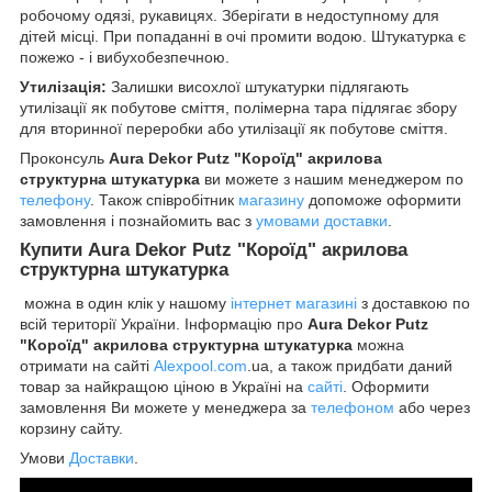
робочому одязі, рукавицях. Зберігати в недоступному для
дітей місці. При попаданні в очі промити водою. Штукатурка є
пожежо - і вибухобезпечною.
Утилізація:
Залишки висохлої штукатурки підлягають
утилізації як побутове сміття, полімерна тара підлягає збору
для вторинної переробки або утилізації як побутове сміття.
Проконсуль
Aura Dekor Putz "Короїд" акрилова
структурна штукатурка
ви можете з нашим менеджером по
телефону
. Також співробітник
магазину
допоможе оформити
замовлення і познайомить вас з
умовами доставки
.
Купити
Aura Dekor Putz "Короїд" акрилова
структурна штукатурка
можна в один клік у нашому
інтернет магазині
з доставкою по
всій території України. Інформацію про
Aura Dekor Putz
"Короїд" акрилова структурна штукатурка
можна
отримати на сайті
Alexpool.com
.ua, а також придбати даний
товар за найкращою ціною в Україні на
сайті
. Оформити
замовлення Ви можете у менеджера за
телефоном
або через
корзину сайту.
Умови
Доставки
.