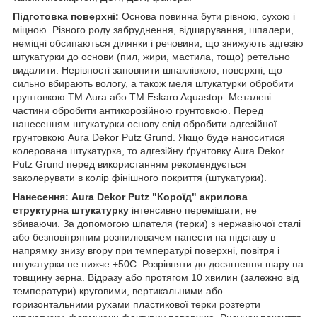
Підготовка поверхні:
Основа повинна бути рівною, сухою і
міцною. Різного роду забруднення, відшарування, шпалери,
неміцні обсипаються ділянки і речовини, що знижують адгезію
штукатурки до основи (пил, жири, мастила, тощо) ретельно
видалити. Нерівності заповнити шпаклівкою, поверхні, що
сильно вбирають вологу, а також меля штукатурки обробити
грунтовкою ТМ Aura або ТМ Eskaro Aquastop. Металеві
частини обробити антикорозійною грунтовкою. Перед
нанесенням штукатурки основу слід обробити адгезійної
грунтовкою Aura Dekor Putz Grund. Якщо буде наноситися
колерована штукатурка, то адгезійну ґрунтовку Aura Dekor
Putz Grund перед використанням рекомендується
заколерувати в колір фінішного покриття (штукатурки).
Нанесення: Aura Dekor Putz "Короїд" акрилова
структурна штукатурку
інтенсивно перемішати, не
збиваючи. За допомогою шпателя (терки) з нержавіючої сталі
або безповітряним розпилювачем нанести на підставу в
напрямку знизу вгору при температурі поверхні, повітря і
штукатурки не нижче +50С. Розрівняти до досягнення шару на
товщину зерна. Відразу або протягом 10 хвилин (залежно від
температури) круговими, вертикальними або
горизонтальними рухами пластикової терки розтерти