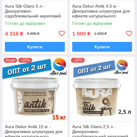
Aura Silk Glans 5 л -
Aura Dekor Antik 4,5 кг -
Декоративно-
Декоративна штукатурка для
оздоблювальний акриловий
ефектів натурального
лакофарбовий матеріал,
каменю
Готово до відправки
Готово до відправки
Ефект мокрого шовку
4 316
1 000
₴
₴
5 395 ₴
1 250 ₴
Купити
Купити
Акція
–20%
–20%
Aura Dekor Antik 15 кг -
Aura Silk Glans 2,5 л -
Декоративна штукатурка для
Декоративно-
ефектів натурального
оздоблювальний акриловий