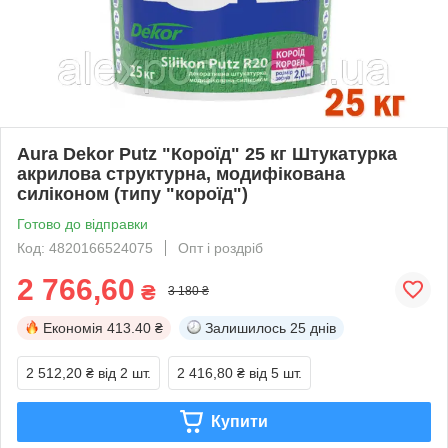
Aura Dekor Putz "Короїд" 25 кг Штукатурка
акрилова структурна, модифікована
силіконом (типу "короїд")
Готово до відправки
Код: 4820166524075
Опт і роздріб
2 766,60
₴
3 180 ₴
Економія
413.40 ₴
Залишилось
25 днів
2 512,20 ₴
від 2 шт.
2 416,80 ₴
від 5 шт.
Купити