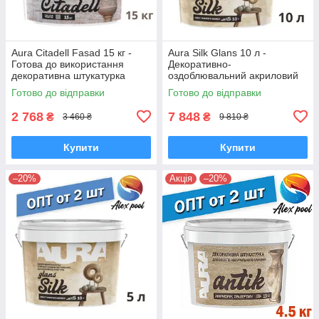
Aura Citadell Fasad 15 кг -
Aura Silk Glans 10 л -
Готова до використання
Декоративно-
декоративна штукатурка
оздоблювальний акриловий
лакофарбовий матеріал,
Готово до відправки
Готово до відправки
Ефект мокрого шовку
2 768
7 848
₴
₴
3 460 ₴
9 810 ₴
Купити
Купити
–20%
Акція
–20%