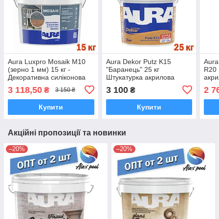
Aura Luxpro Mosaik M10
Aura Dekor Putz K15
Aura
(зерно 1 мм) 15 кг -
"Баранець" 25 кг
R20 
Декоративна силіконова
Штукатурка акрилова
акри
штукатурка мозаїка
структурна, модифікована
моди
3 118,50
3 100
2 7
₴
₴
3 150 ₴
силіконом, Зерно1,5 мм
(тип
Купити
Купити
Акційні пропозиції та новинки
–20%
–20%