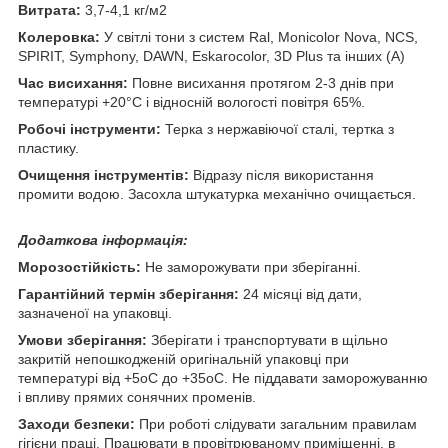
Витрата:
3,7-4,1 кг/м2
Колеровка:
У світлі тони з систем Ral, Monicolor Nova, NCS,
SPIRIT, Symphony, DAWN, Eskarocolor, 3D Plus та інших (А)
Час висихання:
Повне висихання протягом 2-3 днів при
температурі +20°C і відносній вологості повітря 65%.
Робочі інструменти:
Терка з нержавіючої сталі, тертка з
пластику.
Очищення інструментів:
Відразу після використання
промити водою. Засохла штукатурка механічно очищається.
Додаткова інформація:
Морозостійкість:
Не заморожувати при зберіганні.
Гарантійний термін зберігання:
24 місяці від дати,
зазначеної на упаковці.
Умови зберігання:
Зберігати і транспортувати в щільно
закритій непошкодженій оригінальній упаковці при
температурі від +5оС до +35оС. Не піддавати заморожуванню
і впливу прямих сонячних променів.
Заходи безпеки:
При роботі слідувати загальним правилам
гігієни праці. Працювати в провітрюваному приміщенні, в