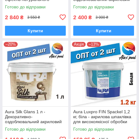
каменю
лакофарбовий матеріал,
Готово до відправки
Готово до відправки
Ефект мокрого шовку
2 840
2 400
₴
₴
3 550 ₴
3 000 ₴
Купити
Купити
–20%
Акція
–13%
Aura Silk Glans 1 л -
Aura Luxpro FIN Spackel 1,2
Декоративно-
кг, біла - акрилова шпаклівка
оздоблювальний акриловий
для високоякісної обробки
лакофарбовий матеріал,
стель і стін
Готово до відправки
Готово до відправки
Ефект мокрого шовку