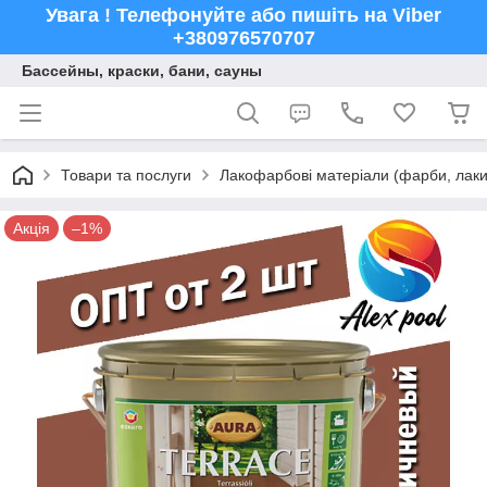
Увага ! Телефонуйте або пишіть на Viber
+380976570707
Бассейны, краски, бани, сауны
Товари та послуги
Лакофарбові матеріали (фарби, лаки,
Акція
–1%