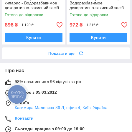
кипарис - Водоразбавимое
Водоразбавимое
декоративно-захисний засіб
декоративно-захисний засіб
для дерев'яних поверхонь
для дерев'яних поверхонь
Готово до відправки
Готово до відправки
896
972
₴
₴
1 120 ₴
1 215 ₴
Купити
Купити
Показати ще
Про нас
98% позитивних з 96 відгуків за рік
Працює з 05.03.2012
КНОПКА
ЗВ'ЯЗКУ
м. Київ
Казимира Малевича 86 Л, офис 4, Київ, Україна
Контакти
Сьогодні працює з 09:00 до 19:00