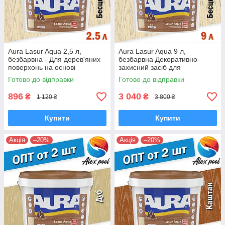
Aura Lasur Aqua 2,5 л,
Aura Lasur Aqua 9 л,
безбарвна - Для дерев'яних
безбарвна Декоративно-
поверхонь на основі
захисний засіб для
акрилової дисперсії з
дерев'яних поверхонь на
Готово до відправки
Готово до відправки
антисептиком
основі акрилової
896
3 040
₴
₴
1 120 ₴
3 800 ₴
Купити
Купити
Акція
–20%
Акція
–20%