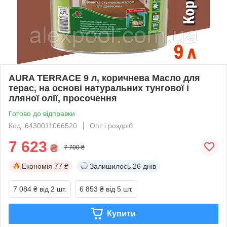
AURA TERRACE 9 л, коричнева Масло для
терас, на основі натуральних тунгової і
лляної олії, просочення
Готово до відправки
Код: 6430011066520
Опт і роздріб
7 623
₴
7 700 ₴
Економія
77 ₴
Залишилось
26 днів
7 084 ₴
від 2 шт.
6 853 ₴
від 5 шт.
Купити