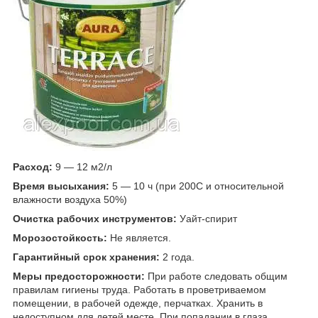
Расход:
9 ― 12 м
2
/л
Время высыхания:
5 ― 10 ч (при 20
0
С и относительной
влажности воздуха 50%)
Очистка рабочих инструментов:
Уайт-спирит
Морозостойкость:
Не является.
Гарантийный срок хранения:
2 года.
Меры предосторожности:
При работе следовать общим
правилам гигиены труда. Работать в проветриваемом
помещении, в рабочей одежде, перчатках. Хранить в
недоступном для детей месте. При попадании в глаза