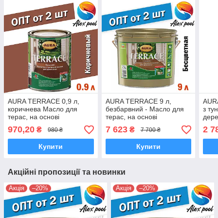
AURA TERRACE 0,9 л,
AURA TERRACE 9 л,
AURA
коричнева Масло для
безбарвний - Масло для
з ту
терас, на основі
терас, на основі
дере
натуральних тунгової і
натуральних тунгової і
970,20
7 623
2 7
₴
₴
980 ₴
7 700 ₴
лляної олії, просочення
лляної олії, просочення
Купити
Купити
Акційні пропозиції та новинки
Акція
–20%
Акція
–20%