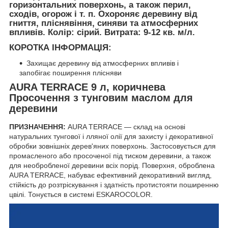
горизонтальних поверхонь, а також перил,
сходів, огорож і т. п. Охороняє деревину від
гниття, пліснявіння, синяви та атмосферних
впливів. Колір: сірий. Витрата: 9-12 кв. м/л.
КОРОТКА ІНФОРМАЦІЯ:
Захищає деревину від атмосферних впливів і
запобігає поширення плісняви
AURA TERRACE 9 л, коричнева
Просочення з тунговим маслом для
деревини
ПРИЗНАЧЕННЯ:
AURA TERRACE ― склад на основі
натуральних тунгової і лляної олії для захисту і декоративної
обробки зовнішніх дерев'яних поверхонь. Застосовується для
промасленого або просоченої під тиском деревини, а також
для необробленої деревини всіх порід. Поверхня, оброблена
AURA TERRACE, набуває ефективний декоративний вигляд,
стійкість до розтріскування і здатність протистояти поширенню
цвілі. Тонується в системі ESKAROCOLOR.