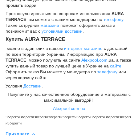
промыть водой.
Проконсультироваться по вопросам использования
AURA
TERRACE
вы можете с нашим менеджером по
телефону
.
Также сотрудник
магазина
поможет оформить заказ и
познакомит вас с
условиями доставки
.
Купить
AURA TERRACE
можно в один клик в нашем
интернет магазине
с доставкой
по всей территории Украины. Информацию про
AURA
TERRACE
можно получить на сайте
Alexpool.com
.ua, а также
купить данный товар по лучшей цене в Украине на
сайте
.
Оформить заказ Вы можете у менеджера по
телефону
или
через корзину сайта.
Условия
Доставки
.
Покупайте у нас качественное оборудование и материалы с
максимальной выгодой!
Alexpool.com.ua
Зберегти
Зберегти
Зберегти
Зберегти
Зберегти
Зберегти
Зберегти
Зберегти
Зберегт
и
Зберегти
Приховати