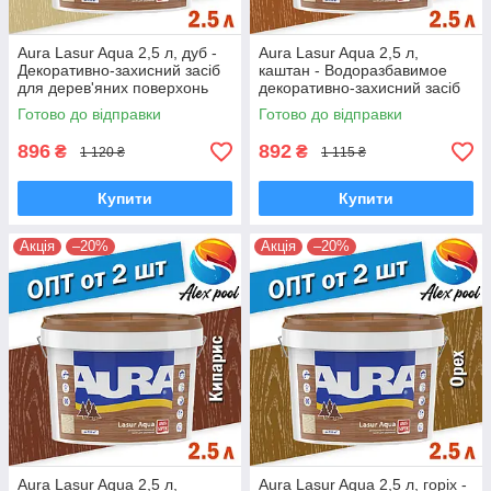
Aura Lasur Aqua 2,5 л, дуб -
Aura Lasur Aqua 2,5 л,
Декоративно-захисний засіб
каштан - Водоразбавимое
для дерев'яних поверхонь
декоративно-захисний засіб
для дерев'яних поверхонь
Готово до відправки
Готово до відправки
896
892
₴
₴
1 120 ₴
1 115 ₴
Купити
Купити
Акція
–20%
Акція
–20%
Aura Lasur Aqua 2,5 л,
Aura Lasur Aqua 2,5 л, горіх -