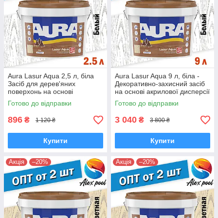
Aura Lasur Aqua 2,5 л, біла
Aura Lasur Aqua 9 л, біла -
Засіб для дерев'яних
Декоративно-захисний засіб
поверхонь на основі
на основі акрилової дисперсії
акрилової дисперсії з
з антисептиком.
Готово до відправки
Готово до відправки
антисептиком
896
3 040
₴
₴
1 120 ₴
3 800 ₴
Купити
Купити
Акція
–20%
Акція
–20%