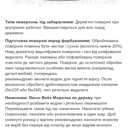
Типи поверхонь під забарвлення:
Дерев'яні поверхні при
внутрішніх роботах. Використовується для всіх порід
деревини.
Підготовка поверхні перед фарбуванням:
Оброблювана
поверхня повинна бути чистою і сухою (вологість нижче 20%).
Нову дерев'яну відшліфувати поверхню і пил від шліфування
видалити. Раніше лаковану або пофарбовану поверхню
очистити до чистого дерева. Поверхні, до остаточної обробки
яких пред'являються особливо високі вимоги (наприклад,
деталі меблів), попередньо
рекомендуємо змочити водою для підняття ворсу. Після
висихання обробити дрібнозернистим наждачним папером
(No220 або No240), пил ретельно видалити.
Нанесення: Decor Beitz Морилка по дереву
при
необхідності розбавити водою і ретельно перемішати.
Перемішувати також під час нанесення. Наносити губкою
(тампоном), пензлем або розпилювачем в один шар. Щоб
уникнути різниці у відтінку рекомендуємо наносити морилку
на виріб без перерв від початку до кінця вздовж волокон