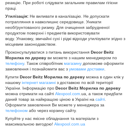
реакцію. При роботі слідувати загальним правилам гігієни
праці.
Утилізація:
Не виливати в каналізацію. Не допускати
потрапляння в навколишнє середовище. Уникати
необґрунтованого ризику. Для очищення забрудненої
продуктом поверхні і предметів використовувати
воду. Упаковку, звичайні сухі і рідкі відходи утилізувати згідно з
місцевим законодавством.
Проконсультуватися з питань використання
Decor Beitz
Морилка по дереву
ви можете з нашим менеджером по
телефону
. Також співробітник
магазину
допоможе оформити
замовлення і познайомити вас з
умовами доставки
.
Купити
Decor Beitz Морилка по дереву
можна в один клік у
нашому
інтернет магазині
з доставкою по всій території
України. Інформацію про
Decor Beitz Морилка по дереву
можна отримати на сайті
Alexpool.com
.ua, а також придбати
даний товар за найкращою ціною в Україні на
сайті
.
Оформити замовлення Ви можете у менеджера за
телефоном
або через корзину сайту.
Купуйте у нас якісне обладнання та матеріали з
максимальною вигодою!
Alexpool.com.ua