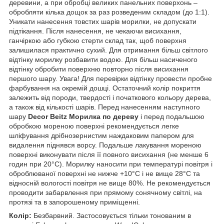
деревини, а при обробці великих панельних поверхонь –
обробляти кілька дощок за раз розведеним складом (до 1:1).
Уникати нанесення товстих шарів морилки, не допускати
підтікання. Після нанесення, не чекаючи висихання,
ганчіркою або губкою стерти склад так, щоб поверхня
залишилася практично сухий. Для отримання більш світлого
відтінку морилку розбавити водою. Для більш насиченого
відтінку обробити поверхню повторно після висихання
першого шару. Увага! Для перевірки відтінку провести пробне
фарбування на окремій дошці. Остаточний колір покриття
залежить від породи, твердості і початкового кольору дерева,
а також від кількості шарів. Перед нанесенням наступного
шару
Decor Beitz Морилка по дереву
і перед подальшою
обробкою мореною поверхні рекомендується легке
шліфування дрібнозернистим наждаковим папером для
видалення піднявся ворсу. Подальше лакування мореною
поверхні виконувати після її повного висихання (не менше 6
годин при 20°С). Морилку наносити при температурі повітря і
оброблюваної поверхні не нижче +10°С і не вище 28°С та
відносній вологості повітря не вище 80%. Не рекомендується
проводити забарвлення при прямому сонячному світлі, на
протязі та в запорошеному приміщенні.
Колір:
Безбарвний. Застосовується тільки тонованим в