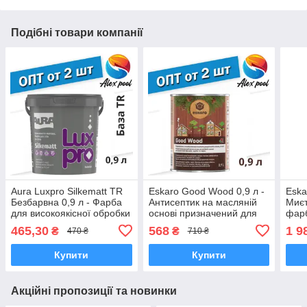
Подібні товари компанії
Aura Luxpro Silkematt TR
Eskaro Good Wood 0,9 л -
Eska
Безбарвна 0,9 л - Фарба
Антисептик на масляній
Миєт
для високоякісної обробки
основі призначений для
фарб
стель і стін, акрилатна,
дерев'яних фасадів і
- Ше
465,30
568
1 9
₴
₴
470 ₴
710 ₴
шовково-матова
зрубів
акр
Купити
Купити
Акційні пропозиції та новинки