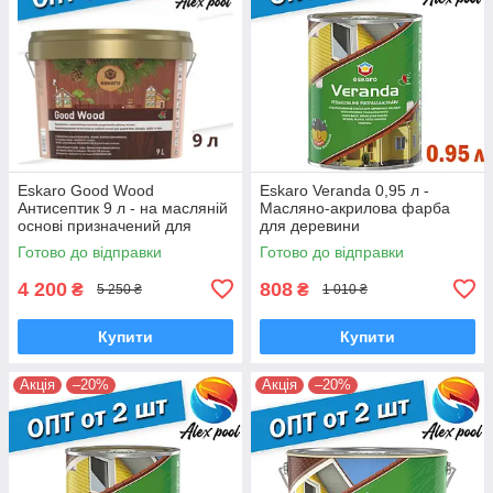
Eskaro Good Wood
Eskaro Veranda 0,95 л -
Антисептик 9 л - на масляній
Масляно-акрилова фарба
основі призначений для
для деревини
дерев'яних фасадів і зрубів
Готово до відправки
Готово до відправки
4 200
808
₴
₴
5 250 ₴
1 010 ₴
Купити
Купити
Акція
–20%
Акція
–20%