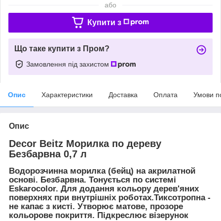
або
Купити з
Що таке купити з Пром?
Замовлення під захистом
Опис
Характеристики
Доставка
Оплата
Умови п
Опис
Decor Beitz Морилка по дереву
Безбарвна 0,7 л
Водорозчинна морилка (бейц) на акрилатной
основі. Безбарвна. Тонується по системі
Eskarocolor. Для додання кольору дерев'яних
поверхнях при внутрішніх роботах.Тиксотропна -
не капає з кисті. Утворює матове, прозоре
кольорове покриття. Підкреслює візерунок