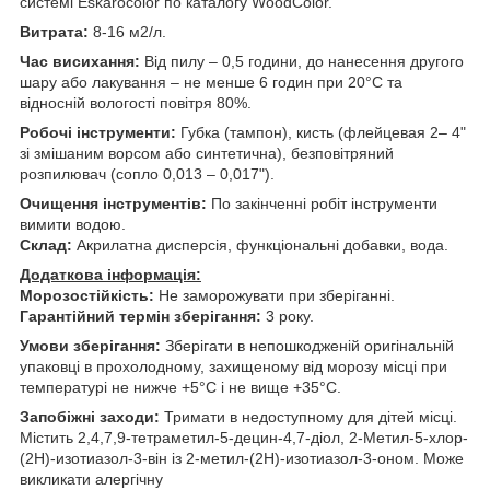
системі Eskarocolor по каталогу WoodColor.
Витрата:
8-16 м2/л.
Час висихання:
Від пилу – 0,5 години, до нанесення другого
шару або лакування – не менше 6 годин при 20°С та
відносній вологості повітря 80%.
Робочі інструменти:
Губка (тампон), кисть (флейцевая 2– 4"
зі змішаним ворсом або синтетична), безповітряний
розпилювач (сопло 0,013 – 0,017").
Очищення інструментів:
По закінченні робіт інструменти
вимити водою.
Склад:
Акрилатна дисперсія, функціональні добавки, вода.
Додаткова інформація:
Морозостійкість:
Не заморожувати при зберіганні.
Гарантійний термін зберігання:
3 року.
Умови зберігання:
Зберігати в непошкодженій оригінальній
упаковці в прохолодному, захищеному від морозу місці при
температурі не нижче +5°C і не вище +35°C.
Запобіжні заходи:
Тримати в недоступному для дітей місці.
Містить 2,4,7,9-тетраметил-5-децин-4,7-діол, 2-Метил-5-хлор-
(2Н)-изотиазол-3-він із 2-метил-(2Н)-изотиазол-3-оном. Може
викликати алергічну