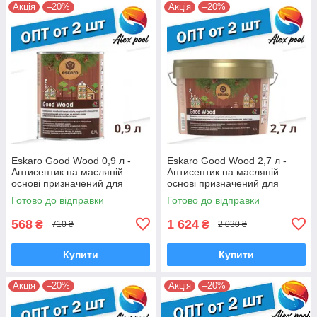
Акція
–20%
Акція
–20%
Eskaro Good Wood 0,9 л -
Eskaro Good Wood 2,7 л -
Антисептик на масляній
Антисептик на масляній
основі призначений для
основі призначений для
дерев'яних фасадів і зрубів
дерев'яних фасадів і зрубів
Готово до відправки
Готово до відправки
568
1 624
₴
₴
710 ₴
2 030 ₴
Купити
Купити
Акція
–20%
Акція
–20%