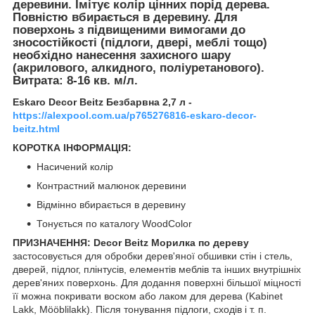
деревини. Імітує колір цінних порід дерева.
Повністю вбирається в деревину. Для
поверхонь з підвищеними вимогами до
зносостійкості (підлоги, двері, меблі тощо)
необхідно нанесення захисного шару
(акрилового, алкидного, поліуретанового).
Витрата: 8-16 кв. м/л.
Eskaro Decor Beitz Безбарвна 2,7 л -
https://alexpool.com.ua/p765276816-eskaro-decor-
beitz.html
КОРОТКА ІНФОРМАЦІЯ:
Насичений колір
Контрастний малюнок деревини
Відмінно вбирається в деревину
Тонується по каталогу WoodColor
ПРИЗНАЧЕННЯ: Decor Beitz Морилка по дереву
застосовується для обробки дерев'яної обшивки стін і стель,
дверей, підлог, плінтусів, елементів меблів та інших внутрішніх
дерев'яних поверхонь. Для додання поверхні більшої міцності
її можна покривати воском або лаком для дерева (Kabinet
Lakk, Mööblilakk). Після тонування підлоги, сходів і т. п.