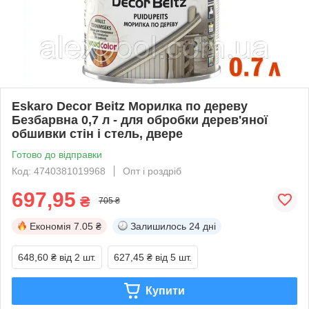
Eskaro Decor Beitz Морилка по дереву
Безбарвна 0,7 л - для обробки дерев'яної
обшивки стін і стель, двере
Готово до відправки
Код: 4740381019968
Опт і роздріб
697,95
₴
705 ₴
Економія
7.05 ₴
Залишилось
24 дні
648,60 ₴
від 2 шт.
627,45 ₴
від 5 шт.
Купити