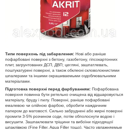
Типи поверхонь під забарвлення:
Нові або раніше
пофарбовані поверхні з бетону, газобетону, гіпсокартонних
плит, загрунтованих ДСП, ДВП; цегляні, зашпатлевать,
поштукатурені поверхні, а також обклеєні скловолокнистими
шпалерами та іншими окрашиваемыми оздоблювальними
матеріалами.
Підготовка поверхні перед фарбуванням:
Пофарбована
поверхня повинна бути ретельно очищена від відшаровується
матеріалу, бруду і пилу. Поверхні, раніше пофарбовані
емалевою чи олійною фарбою, обробити наждачним
папером до матовості. Сильно забруднені або жирні поверхні
промити 3-5% розчином соди, потім обполоснути водою і
висушити. Зашпаклювати тріщини та вибоїни підходящої
шпаклівкою (Fine Filler, Aqua Filler тощо). Часто увлажняемые