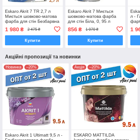
Eskaro Akrit 7 TR 2,7 л
Eskaro Akrit 7 Миється
Eskar
Миється шовково-матова
шовково-матова фарба
л - 
фарба для стін Безбарвна
для стін Біла, 0, 95 л
фарб
- Шелковоматовая
Шелковоматовая
База
1 980
856
1 9
₴
₴
2 475 ₴
1 070 ₴
акрилатна фарби
акрилатна фарба
Купити
Купити
Акційні пропозиції та новинки
Новинка
–20%
Акція
–20%
Eskaro Akrit 1 Ultimatt 9,5 л -
ESKARO MATTILDA
Глубокоматовая фарба,
Інтер'єрна фарба з воском