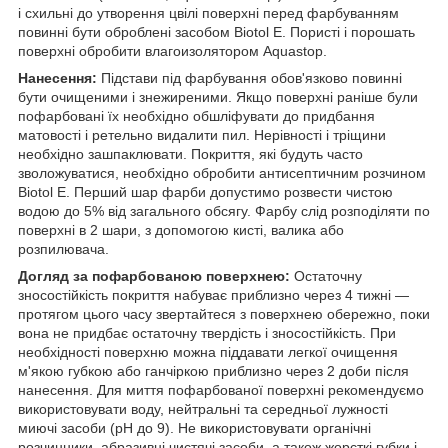
і схильні до утворення цвілі поверхні перед фарбуванням
повинні бути оброблені засобом Biotol E. Пористі і порошать
поверхні обробити влагоизолятором Aquastop.
Нанесення:
Підстави під фарбування обов'язково повинні
бути очищеними і знежиреними. Якщо поверхні раніше були
пофарбовані їх необхідно обшліфувати до придбання
матовості і ретельно видалити пил. Нерівності і тріщини
необхідно зашпаклювати. Покриття, які будуть часто
зволожуватися, необхідно обробити антисептичним розчином
Biotol E. Перший шар фарби допустимо розвести чистою
водою до 5% від загального обсягу. Фарбу слід розподіляти по
поверхні в 2 шари, з допомогою кисті, валика або
розпилювача.
Догляд за пофарбованою поверхнею:
Остаточну
зносостійкість покриття набуває приблизно через 4 тижні —
протягом цього часу звертайтеся з поверхнею обережно, поки
вона не придбає остаточну твердість і зносостійкість. При
необхідності поверхню можна піддавати легкої очищення
м'якою губкою або ганчіркою приблизно через 2 доби після
нанесення. Для миття пофарбованої поверхні рекомендуємо
використовувати воду, нейтральні та середньої лужності
миючі засоби (рН до 9). Не використовувати органічні
розчинники, абразивні чистячі засоби, а також жорсткі губки і