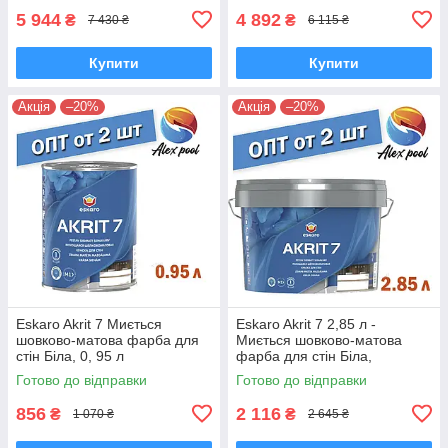
5 944
4 892
₴
₴
7 430 ₴
6 115 ₴
Купити
Купити
Акція
–20%
Акція
–20%
Eskaro Akrit 7 Миється
Eskaro Akrit 7 2,85 л -
шовково-матова фарба для
Миється шовково-матова
стін Біла, 0, 95 л
фарба для стін Біла,
Шелковоматовая акрилатна
шелковоматовая акрилатна
Готово до відправки
Готово до відправки
фарба
фарба
856
2 116
₴
₴
1 070 ₴
2 645 ₴