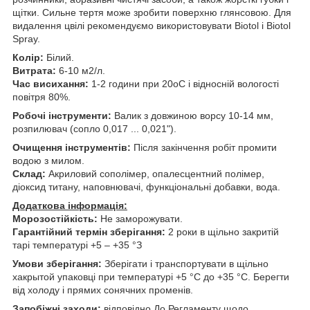
щітки. Сильне тертя може зробити поверхню глянсовою. Для
видалення цвілі рекомендуємо використовувати Biotol і Biotol
Spray.
Колір:
Білий.
Витрата:
6-10 м2/л.
Час висихання:
1-2 години при 20
о
С і відносній вологості
повітря 80%.
Робочі інструменти:
Валик з довжиною ворсу 10-14 мм,
розпилювач (сопло 0,017 ... 0,021").
Очищення інструментів:
Після закінчення робіт промити
водою з милом.
Склад:
Акриловий сополімер, опалесцентний полімер,
діоксид титану, наповнювачі, функціональні добавки, вода.
Додаткова інформація:
Морозостійкість:
Не заморожувати.
Гарантійний термін зберігання:
2 роки в щільно закритій
тарі температурі +5 – +35 °З
Умови зберігання:
Зберігати і транспортувати в щільно
хакрытой упаковці при температурі +5 °С до +35 °C. Берегти
від холоду і прямих сонячних променів.
Запобіжні заходи:
відповідно До Регламенту щодо