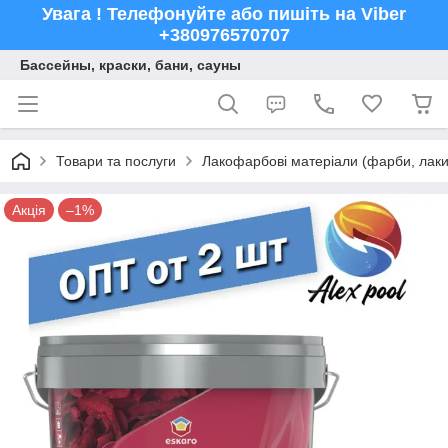
Увага ! Телефонуйте або пишіть на Viber
+380976570707
Бассейны, краски, бани, сауны
Товари та послуги
Лакофарбові матеріали (фарби, лаки,
Акція
–1%