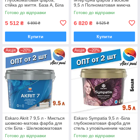
стійка до миття. База А, Біла
9,5 л Полноматовая миюча
фарба для стін, акрилатна
Готово до відправки
Готово до відправки
фарба
5 512
6 820
₴
₴
6 890 ₴
8 525 ₴
Купити
Купити
Акція
–20%
Акція
–20%
Eskaro Akrit 7 9,5 л - Миється
Eskaro Sympatia 9,5 л -Біла
шовково-матова фарба для
глубокоматовая фарба для
стін Біла - Шелковоматовая
стель з уповільненим часом
акрилатна фарба
висихання
Готово до відправки
Готово до відправки