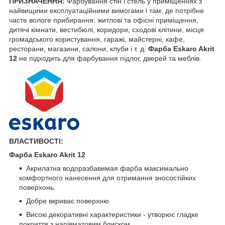
ПРИЗНАЧЕННЯ:
Фарбування стін і стель у приміщеннях з
найвищими експлуатаційними вимогами і там, де потрібне
часте вологе прибирання: житлові та офісні приміщення,
дитячі кімнати, вестибюлі, коридори, сходові клітини, місця
громадського користування, гаражі, майстерні, кафе,
ресторани, магазини, салони, клуби і т. д.
Фарба Eskaro Akrit
12
не підходить для фарбування підлог, дверей та меблів.
ВЛАСТИВОСТІ:
Фарба Eskaro Akrit 12
Акрилатна водоразбавимая фарба максимально
комфортного нанесення для отримання зносостійких
поверхонь.
Добре вкриває поверхню.
Високі декоративні характеристики - утворює гладке
покриття з напівматовим блиском.