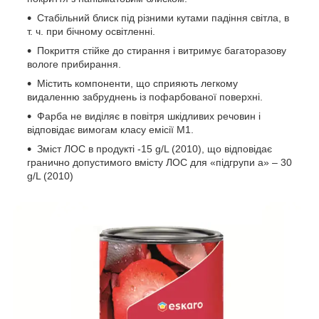
Стабільний блиск під різними кутами падіння світла, в
т. ч. при бічному освітленні.
Покриття стійке до стирання і витримує багаторазову
вологе прибирання.
Містить компоненти, що сприяють легкому
видаленню забруднень із пофарбованої поверхні.
Фарба не виділяє в повітря шкідливих речовин і
відповідає вимогам класу емісії M1.
Зміст ЛОС в продукті -15 g/L (2010), що відповідає
гранично допустимого вмісту ЛОС для «підгрупи a» – 30
g/L (2010)