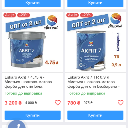
Купити
Купити
Акція
–20%
Акція
–20%
Eskaro Akrit 7 4,75 л -
Eskaro Akrit 7 TR 0,9 л
Миється шовково-матова
Миється шовково-матова
фарба для стін Біла,
фарба для стін Безбарвна -
шелковоматовая акрилатна
Шелковоматовая акрилатна
Готово до відправки
Готово до відправки
фарба
фарби
3 200
780
₴
₴
4 000 ₴
975 ₴
Купити
Купити