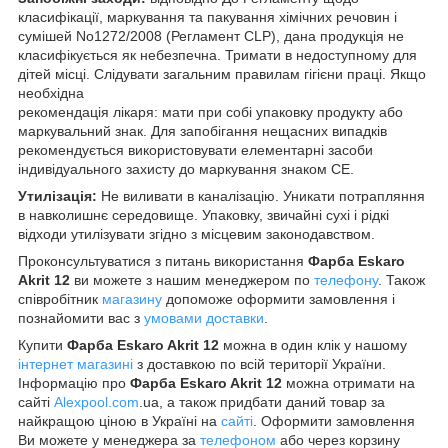
класифікації, маркування та пакування хімічних речовин і
сумішей No1272/2008 (Регламент CLP), дана продукція не
класифікується як небезпечна. Тримати в недоступному для
дітей місці. Слідувати загальним правилам гігієни праці. Якщо
необхідна
рекомендація лікаря: мати при собі упаковку продукту або
маркувальний знак. Для запобігання нещасних випадків
рекомендується використовувати елементарні засоби
індивідуального захисту до маркування знаком СЕ.
Утилізація:
Не виливати в каналізацію. Уникати потрапляння
в навколишнє середовище. Упаковку, звичайні сухі і рідкі
відходи утилізувати згідно з місцевим законодавством.
Проконсультуватися з питань використання
Фарба Eskaro
Akrit 12
ви можете з нашим менеджером по
телефону
. Також
співробітник
магазину
допоможе оформити замовлення і
познайомити вас з
умовами доставки
.
Купити
Фарба Eskaro Akrit 12
можна в один клік у нашому
інтернет магазині
з доставкою по всій території України.
Інформацію про
Фарба Eskaro Akrit 12
можна отримати на
сайті
Alexpool.com
.ua, а також придбати даний товар за
найкращою ціною в Україні на
сайті
. Оформити замовлення
Ви можете у менеджера за
телефоном
або через корзину