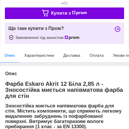
або
Купити з
Що таке купити з Пром?
Замовлення під захистом
Опис
Характеристики
Доставка
Оплата
Умови п
Опис
Фарба Eskaro Akrit 12 Біла 2,85 л -
Зносостійка миється напівматова фарба
для стін
Зносостійка миється напівматова фарба для
стін. Містить компоненти, що сприяють легкому
видаленню забруднень із пофарбованої
поверхні. Витримує багаторазове вологе
прибирання (1 клас - за EN 13300).