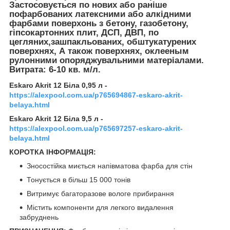
Застосовується по нових або раніше
пофарбованих латексними або алкідними
фарбами поверхонь з бетону, газобетону,
гіпсокартонних плит, ДСП, ДВП, по
цегляних,зашпакльованих, обштукатурених
поверхнях, А також поверхнях, оклееным
рулонними опоряджувальними матеріалами.
Витрата: 6-10 кв. м/л.
Eskaro Akrit 12 Біла 0,95 л -
https://alexpool.com.ua/p765694867-eskaro-akrit-
belaya.html
Eskaro Akrit 12 Біла 9,5 л -
https://alexpool.com.ua/p765697257-eskaro-akrit-
belaya.html
КОРОТКА ІНФОРМАЦІЯ:
Зносостійка миється напівматова фарба для стін
Тонується в більш 15 000 тонів
Витримує багаторазове вологе прибирання
Містить компоненти для легкого видалення
забруднень