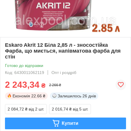
Eskaro Akrit 12 Біла 2,85 л - зносостійка
Фарба, що миється, напівматова фарба для
стін
Готово до відправки
Код: 6430011062119
Опт і роздріб
2 243,34
₴
2 266 ₴
Економія
22.66 ₴
Залишилось
26 днів
2 084,72 ₴
від 2 шт.
2 016,74 ₴
від 5 шт.
Купити