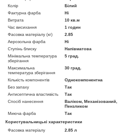
Колір
Білий
Фактурна фарба
Ні
Витрата
10 кв.м
Час висихання
1 годин
Фасовка матеріалу (кг)
2.85
Аерозольна фарба
Ні
Ступінь блиску
Напівматова
Мінімальна температура
5 град.
зберігання
Максимальна
30 град.
температура зберігання
Кількість компонентів
Однокомпонентна
Без запаху
Так
Антисептична властивість
Так
Спосіб нанесення
Валіком, Механізований,
Пензликом
Миюча фарба
Так
Користувальницькі характеристики
Фасовка матеріалу
2.85 л