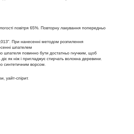
 вологості повітря 65%. Повторну лакування попередньо
0,013". При нанесенні методом розпилення
несенні шпателем
зо шпателя повинно бути достатньо гнучким, щоб
 діє як ніж і пригладжує стирчать волокна деревини.
бо синтетичним ворсом.
и, уайт-спірит.