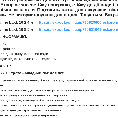
 Утворює зносостійку поверхню, стійку до дії води і 
ні човни та яхти. Підходить також для лакування вік
нь. Не використовувати для підлог. Тонується. Витрата
rine Lakk 10 2,4 л -
https://alexpool.com.ua/p765829600-eskaro-m
rine Lakk 10 9,5 л -
https://alexpool.com.ua/p765831049-eskaro-m
 ІНФОРМАЦІЯ:
овий
отропний
кий до впливу морської води
щає від механічних пошкоджень
ОСТІ:
kk 10 Уретан-алкідний лак для яхт
отропний, має желеподібну структуру, зручно набирається на інструм
ні.
рює матове тверде стійкий до розтріскування покриття.
е витримує навантаження на стирання.
кий до миття, впливу побутових хімікатів і води.
ільтр запобігає вигоряння деревини під впливом сонячного світла.
одить для декоративного лакування.
реслює природну красу деревини