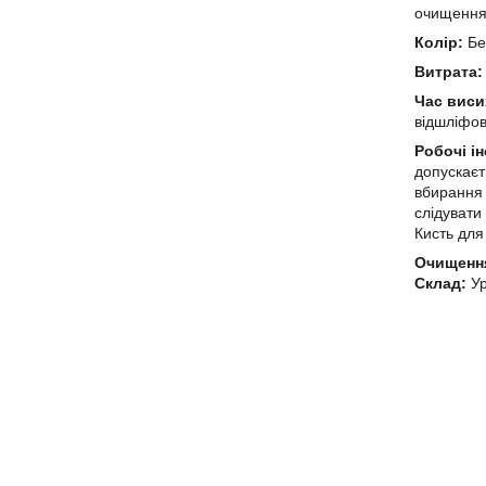
очищення 
Колір:
Бе
Витрата
Час виси
відшліфов
Робочі і
допускаєт
вбирання 
слідувати
Кисть для
Очищення
Склад:
Ур