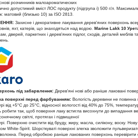
снові розчинників малоароматических
ично допустимий вміст ЛОС продукту (підгрупа i) 500 г/л. Максималь
к: матовий (близько 10) за ISO 2813.
ЧЕННЯ:
Захисне і декоративне лакування дерев'яних поверхонь всере
овнів, яхт, катерів, що знаходяться над водою.
Marine Lakk 10 Урет
ам, дверей, паркетних і дерев'яних підлог, сходів, деталей меблів та
ень.
ерхонь під забарвлення:
Дерев'яні нові або раніше лаковані повер
ка поверхні перед фарбуванням:
Вологість деревини не повинна
рі від +5°C до 25°C, відносної вологості від 40% до 75%, температур
 робити так, щоб поверхня лаку встигла висохнути до випадання в
онячному світлі, протягах і підвищеної
рі. Поверхню очистити від бруду, жиру, масла, силікону, воску. Нов
ом White-Spirit. Шорсткуваті поверхні злегка зволожити пульвериза
 волокна. Перед обробкою раніше лакованих поверхонь перевірити 