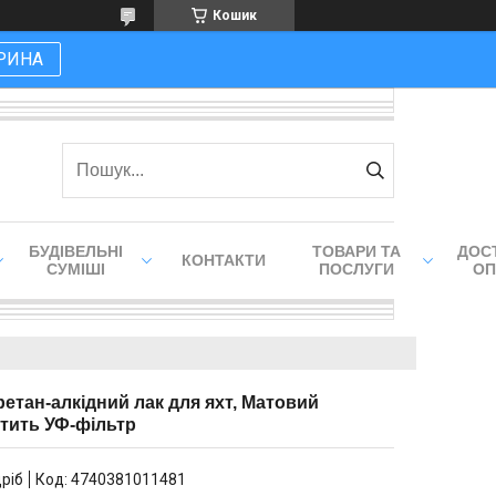
Кошик
РИНА
БУДІВЕЛЬНІ
ТОВАРИ ТА
ДОСТ
КОНТАКТИ
СУМІШІ
ПОСЛУГИ
ОП
Уретан-алкідний лак для яхт, Матовий
стить УФ-фільтр
дріб
Код:
4740381011481