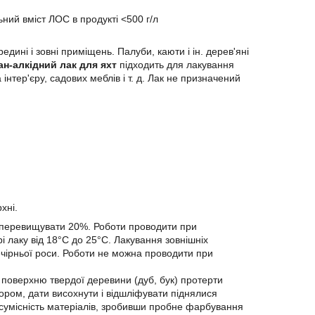
ний вміст ЛОС в продукті <500 г/л
дині і зовні приміщень. Палуби, каюти і ін. дерев'яні
ан-алкідний лак для яхт
підходить для лакування
 інтер'єру, садових меблів і т. д. Лак не призначений
хні.
 перевищувати 20%. Роботи проводити при
і лаку від 18°C до 25°C. Лакування зовнішніх
ечірньої роси. Роботи не можна проводити при
у поверхню твердої деревини (дуб, бук) протерти
тором, дати висохнути і відшліфувати піднялися
сумісність матеріалів, зробивши пробне фарбування