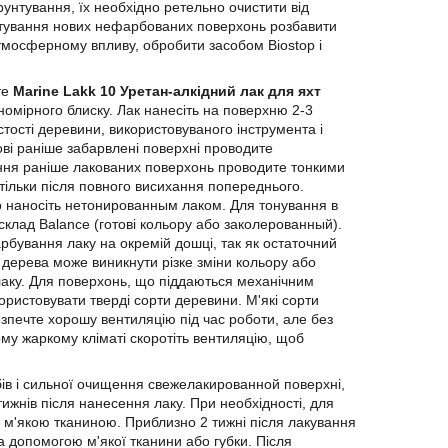
рунтування, їх необхідно ретельно очистити від
унтування нових нефарбованих поверхонь розбавити
атмосферному впливу, обробити засобом Biostop і
те
Marine Lakk 10 Уретан-алкідний лак для яхт
омірного блиску. Лак нанесіть на поверхню 2-3
ості деревини, використовуваного інструмента і
ві раніше забарвлені поверхні проводите
ання раніше лакованих поверхонь проводите тонкими
ільки після повного висихання попереднього.
р наносіть нетонированным лаком. Для тонування в
клад Balance (готові кольору або заколерованный).
бування лаку на окремій дошці, так як остаточний
д дерева може виникнути різке зміни кольору або
в лаку. Для поверхонь, що піддаються механічним
ристовувати тверді сорти деревини. М'які сорти
безпечте хорошу вентиляцію під час роботи, але без
ому жаркому кліматі скоротіть вентиляцію, щоб
ів і сильної очищення свежелакированной поверхні,
 тижнів після нанесення лаку. При необхідності, для
 м'якою тканиною. Приблизно 2 тижні після лакування
допомогою м'якої тканини або губки. Після