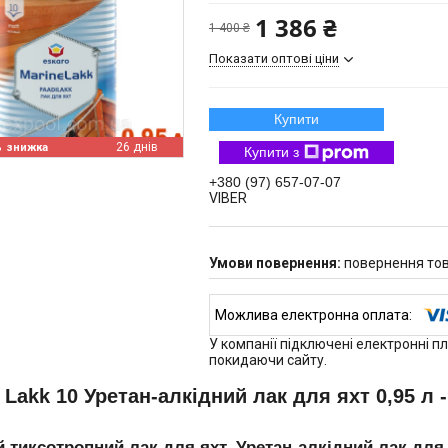
1 386 ₴
1 400 ₴
Показати оптові ціни
Купити
%
26 днів
Купити з
+380 (97) 657-07-07
VIBER
повернення тов
У компанії підключені електронні п
покидаючи сайту.
 Lakk 10 Уретан-алкідний лак для яхт 0,95 л
 тиксотропний лак для яхт. Уретан-алкідний лак для в