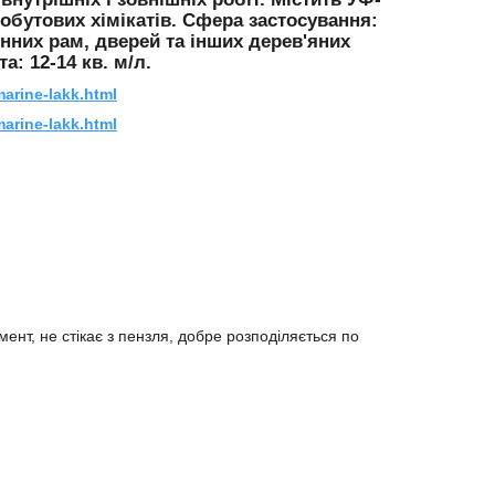
побутових хімікатів. Сфера застосування:
онних рам, дверей та інших дерев'яних
: 12-14 кв. м/л.
arine-lakk.html
arine-lakk.html
ент, не стікає з пензля, добре розподіляється по