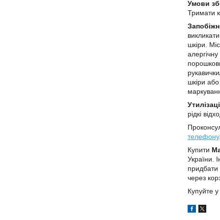
Умови зб
Тримати к
Запобіжн
викликати
шкіри. Мі
алергічну
порошкови
рукавички
шкіри або
маркуванн
Утилізаці
рідкі відх
Проконсул
телефону
Купити
Ma
України.
придбати 
через кор
Купуйте у