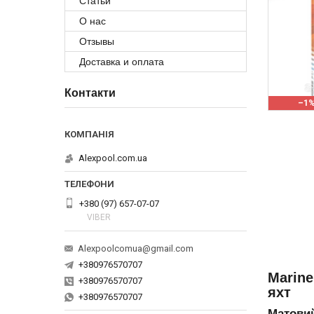
Статьи
О нас
Отзывы
Доставка и оплата
Контакти
–1
Alexpool.com.ua
+380 (97) 657-07-07
VIBER
Alexpoolcomua@gmail.com
+380976570707
Marine
+380976570707
яхт
+380976570707
Матовий