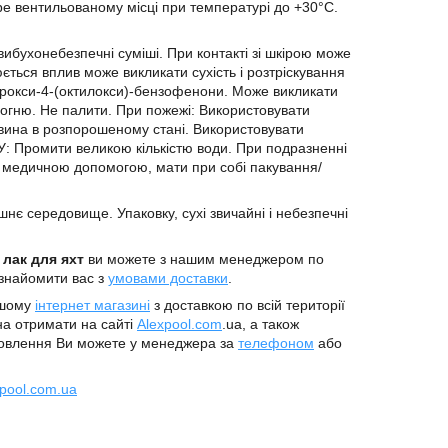
е вентильованому місці при температурі до +30°С.
ибухонебезпечні суміші. При контакті зі шкірою може
юється вплив може викликати сухість і розтріскування
ідрокси-4-(октилокси)-бензофенони. Може викликати
 вогню. Не палити. При пожежі: Використовувати
вина в розпорошеному стані. Використовувати
: Промити великою кількістю води. При подразненні
за медичною допомогою, мати при собі пакування/
нє середовище. Упаковку, сухі звичайні і небезпечні
 лак для яхт
ви можете з нашим менеджером по
знайомити вас з
умовами доставки
.
ашому
інтернет магазині
з доставкою по всій території
а отримати на сайті
Alexpool.com
.ua, а також
овлення Ви можете у менеджера за
телефоном
або
pool.com.ua