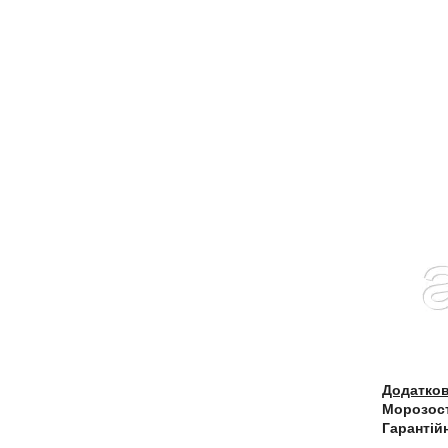
Додатков
Морозост
Гарантій