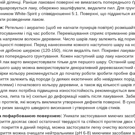
кій ділянці. Раніше лаковані поверхні не вимагають попереднього ґ
ідшаровується лаку, обережно зашліфувати, видалити пил. Для гр
нником White-Spirit у співвідношенні 5:1. Поверхні, що піддаються 
ати розведеним лаком.
ня:
Ретельно і акуратно (щоб не нагнати пухирців повітря) розмішай
тосуванням і під час роботи. Перемішування сприяє отриманню рівн
 напрямом волокон деревини. Число шарів лаку залежить від порист
іцності поверхні. Перед нанесенням кожного наступного шару на но
я дрібною шкуркою (120-150), після видаліть пил. Покривні лакув
з попереднього грунтування. Кожен наступний шар лаку наносити т
 лак варто використовувати тільки для першого шару. Останній ша
ршого шару можна використовувати декоративний деревозахистний с
ірки кольору рекомендується до початку роботи зробити пробне фар
риття залежить від породи (у деяких екзотичних або невідомих порі
 плями) і початкового кольору деревини, а також від кількості шарі
 для яких потрібна підвищена изностостойкость рекомендується вико
осна, липа та ін) схильні до деформації навіть після лакування. За
 протягів, які можуть викликати утворення дефектів поверхні. В сух
 ризик занадто швидкого висихання і утворення слідів стиків.
а пофарбованою поверхнею:
Уникати застосування миючих засоб
криття досягає своєї остаточної твердості та стійкості протягом двох
покриття в даний період, можна застосувати легку очистку вологою
криття можна очищати нейтральними (рН 6-8) миючими засобами за 