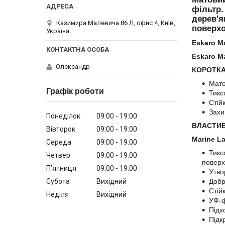
фільтр.
дерев'я
Казимира Малевича 86 Л, офис 4, Київ,
поверхо
Україна
Eskaro Ma
Eskaro Ma
Олександр
КОРОТКА
Мат
Графік роботи
Тикс
Стій
Захи
Понеділок
09:00
19:00
ВЛАСТИВ
Вівторок
09:00
19:00
Marine La
Середа
09:00
19:00
Тикс
Четвер
09:00
19:00
поверх
Пʼятниця
09:00
19:00
Утво
Субота
Вихідний
Добр
Стій
Неділя
Вихідний
УФ-ф
Підх
Підк