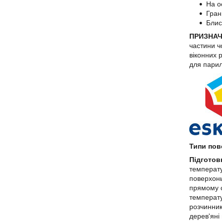
На о
Гран
Блис
ПРИЗНА
частини ч
віконних р
для парил
Типи пов
Підготов
температу
поверхонь
прямому с
температу
розчинник
дерев'яні