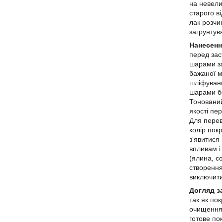
на невели
старого в
лак розчи
загрунтув
Нанесен
перед зас
шарами за
бажаної м
шліфуванн
шарами бе
Тонований
якості пе
Для перев
колір пок
з'явитися
впливам і
(ялина, с
створення
виключити
Догляд з
так як по
очищення 
готове по