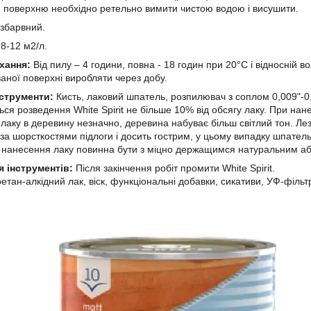
поверхню необхідно ретельно вимити чистою водою і висушити.
збарвний.
:
8-12 м2/л.
хання:
Від пилу – 4 години, повна - 18 годин при 20°C і відносній
аної поверхні виробляти через добу.
нструменти:
Кисть, лаковий шпатель, розпилювач з соплом 0,009"-
ься розведення White Spirit не більше 10% від обсягу лаку. При на
лаку в деревину незначно, деревина набуває більш світлий тон. Ле
 за шорсткостями підлоги і досить гострим, у цьому випадку шпатель
 нанесення лаку повинна бути з міцно держащимся натуральним а
 інструментів:
Після закінчення робіт промити White Spirit.
етан-алкідний лак, віск, функціональні добавки, сикативи, УФ-фільтр