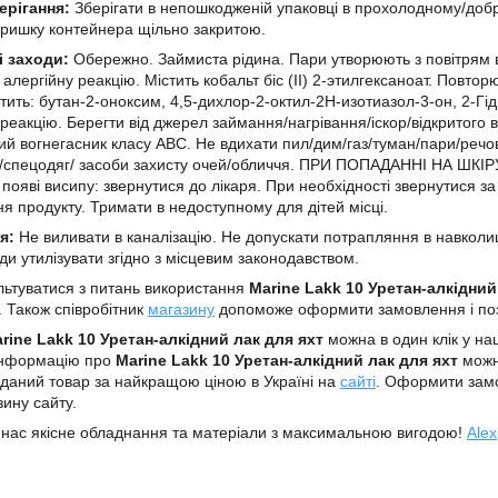
ерігання:
Зберігати в непошкодженій упаковці в прохолодному/добр
ришку контейнера щільно закритою.
і заходи:
Обережно. Займиста рідина. Пари утворюють з повітрям в
 алергійну реакцію. Містить кобальт біс (II) 2-этилгексаноат. Повтор
стить: бутан-2-оноксим, 4,5-дихлор-2-октил-2H-изотиазол-3-он, 2-Г
 реакцію. Берегти від джерел займання/нагрівання/іскор/відкритого
й вогнегасник класу ABC. Не вдихати пил/дим/газ/туман/пари/речо
/спецодяг/ засоби захисту очей/обличчя. ПРИ ПОПАДАННІ НА ШКІРУ
 появі висипу: звернутися до лікаря. При необхідності звернутися 
я продукту. Тримати в недоступному для дітей місці.
я:
Не виливати в каналізацію. Не допускати потрапляння в навколиш
оди утилізувати згідно з місцевим законодавством.
ьтуватися з питань використання
Marine Lakk 10 Уретан-алкідний
. Також співробітник
магазину
допоможе оформити замовлення і по
rine Lakk 10 Уретан-алкідний лак для яхт
можна в один клік у н
 Інформацію про
Marine Lakk 10 Уретан-алкідний лак для яхт
можн
даний товар за найкращою ціною в Україні на
сайті
. Оформити зам
зину сайту.
 нас якісне обладнання та матеріали з максимальною вигодою!
Alex