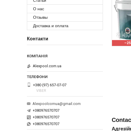
Статьи
О нас
Отзывы
Доставка и оплата
Контакти
–2
Alexpool.com.ua
+380 (97) 657-07-07
VIBER
Alexpoolcomua@gmail.com
+380976570707
+380976570707
Contac
+380976570707
Адгезій