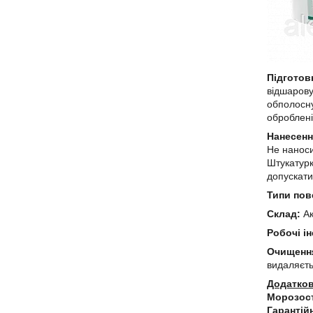
Підготов
відшарову
обполосну
оброблені
Нанесен
Не наноси
Штукатурк
допускати
Типи пов
Склад:
Ак
Робочі і
Очищення
видаляєть
Додатков
Морозост
Гарантій