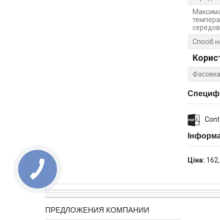
Максима
темпера
середо
Спосіб 
Корис
Фасовка
Специфі
Cont
Інформа
Ціна:
162,
ПРЕДЛОЖЕНИЯ КОМПАНИИ