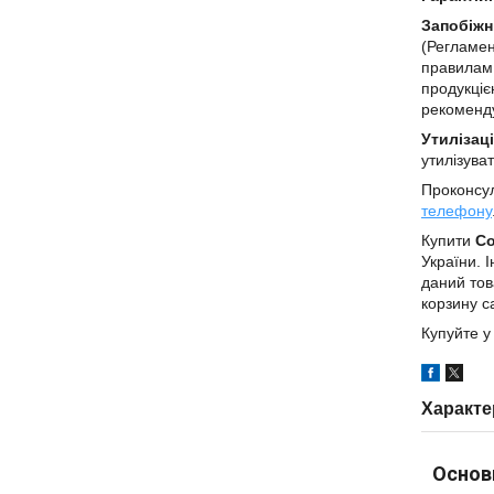
Запобіжн
(Регламен
правилам 
продукціє
рекоменду
Утилізаці
утилізува
Проконсул
телефону
Купити
Co
України.
даний тов
корзину с
Купуйте у
Характе
Основ