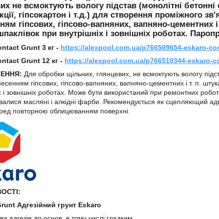
их не всмоктують вологу підстав (монолітні бетонні с
кції, гіпсокартон і т.д.) для створення проміжного з
ням гіпсових, гіпсово-вапняних, вапняно-цементних і 
шпаклівок при внутрішніх і зовнішніх роботах. Паропро
ntact Grunt 3 кг -
https://alexpool.com.ua/p766509654-eskaro-con
ntact Grunt 12 кг -
https://alexpool.com.ua/p766510344-eskaro-c
ЧЕННЯ:
Для обробки щільних, глянцевих, не всмоктують вологу підс
есенням гіпсових, гіпсово-вапняних, вапняно-цементних і т. п. штук
х і зовнішніх роботах. Може бути використаний при ремонтних робот
валися масляні і алкідні фарби. Рекомендується як сцепляющий адге
еред повторною облицюванням поверхні.
ОСТІ:
Grunt Адгезійний грунт Eskaro
ва адгезія до основ, в тому числі гладким.