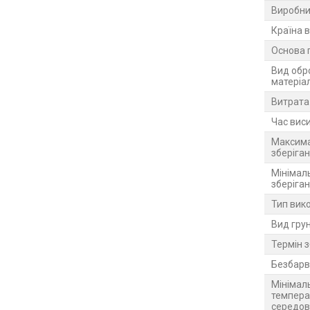
Виробни
Країна 
Основа 
Вид обр
матеріа
Витрата
Час вис
Максима
зберіга
Мінімал
зберіга
Тип вик
Вид гру
Термін 
Безбарв
Мінімал
темпера
середо