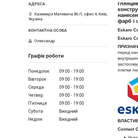
глянцев
констру
Казимира Малевича 86 Л, офис 4, Київ,
нанесен
Україна
фарб і 
Eskaro Co
Eskaro Co
Олександр
ПРИЗНА
перед нан
Графік роботи
внутрішні
застосову
плитки п
Понеділок
09:00
19:00
Вівторок
09:00
19:00
Середа
09:00
19:00
Четвер
09:00
19:00
Пʼятниця
09:00
19:00
Субота
Вихідний
Неділя
Вихідний
ВЛАСТИВ
Contact 
Чудо