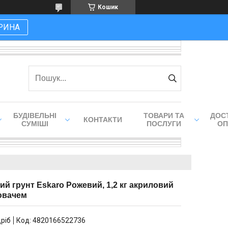
Кошик
РИНА
БУДІВЕЛЬНІ
ТОВАРИ ТА
ДОСТ
КОНТАКТИ
СУМІШІ
ПОСЛУГИ
ОП
ний грунт Eskaro Рожевий, 1,2 кг акриловий
ювачем
дріб
Код:
4820166522736