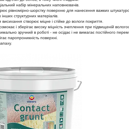
іальний набір мінеральних наповнювачів.
рює рівномірно-шорстку поверхню для нанесення важких штукатурок 
ж інших структурних матеріалів.
я висихання створює міцне і стійке до вологи покриття.
озмокає і зберігає високу міцність зчеплення при підвищеній вологос
имально зручний в роботі - не осідає і не вимагає постійного пере
ігає паропроникність поверхні.
запаху.