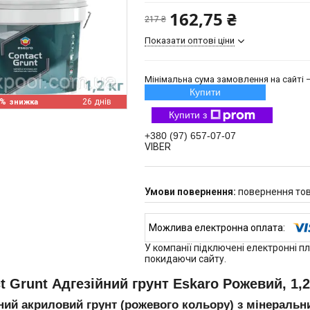
162,75 ₴
217 ₴
Показати оптові ціни
Мінімальна сума замовлення на сайті —
Купити
5%
26 днів
Купити з
+380 (97) 657-07-07
VIBER
повернення тов
У компанії підключені електронні п
покидаючи сайту.
t Grunt Адгезійний грунт Eskaro Рожевий, 1,2
ний акриловий грунт (рожевого кольору) з мінерал