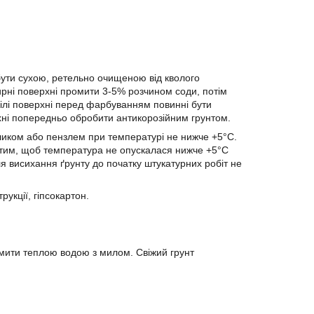
ути сухою, ретельно очищеною від кволого
ирні поверхні промити 3-5% розчином соди, потім
ілі поверхні перед фарбуванням повинні бути
ерхні попередньо обробити антикорозійним грунтом.
ликом або пензлем при температурі не нижче +5°С.
а тим, щоб температура не опускалася нижче +5°C
ля висихання ґрунту до початку штукатурних робіт не
рукції, гіпсокартон.
омити теплою водою з милом. Свіжий грунт