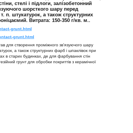
тіни, стелі і підлоги, залізобетонний
в'язуючого шорсткого шару перед
т. п. штукатурок, а також структурних
ніцаємий. Витрата: 150-350 г/кв. м..
tact-grunt.html
ontact-grunt.html
тав для створення проміжного зв'язуючого шару
атурок, а також структурних фарб і шпаклівок при
ах в старих будинках, де для фарбування стін
зійний грунт для обробки покриттів з керамічної