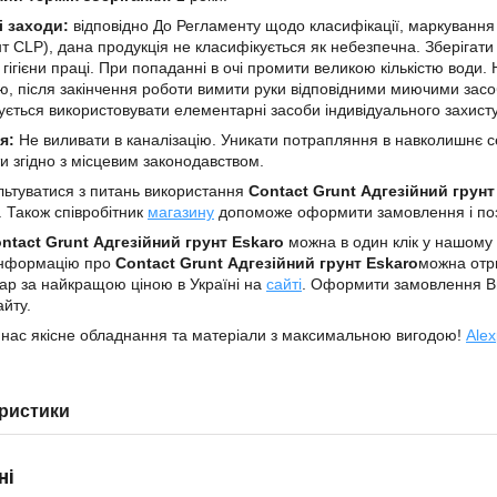
і заходи:
відповідно До Регламенту щодо класифікації, маркування
т CLP), дана продукція не класифікується як небезпечна. Зберігати 
гігієни праці. При попаданні в очі промити великою кількістю води.
ю, після закінчення роботи вимити руки відповідними миючими зас
ється використовувати елементарні засоби індивідуального захисту
я:
Не виливати в каналізацію. Уникати потрапляння в навколишнє сер
ти згідно з місцевим законодавством.
ьтуватися з питань використання
Contact Grunt Адгезійний грун
. Також співробітник
магазину
допоможе оформити замовлення і по
ntact Grunt Адгезійний грунт Eskaro
можна в один клік у нашому
 Інформацію про
Contact Grunt Адгезійний грунт Eskaro
можна отр
ар за найкращою ціною в Україні на
сайті
. Оформити замовлення В
айту.
 нас якісне обладнання та матеріали з максимальною вигодою!
Alex
ристики
ні