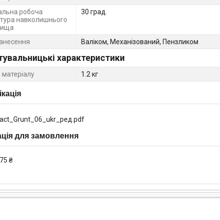
льна робоча
30 град.
тура навколишнього
вища
нанесення
Валіком, Механізований, Пензликом
тувальницькі характеристики
 матеріалу
1.2 кг
кація
act_Grunt_06_ukr_ред.pdf
ція для замовлення
75 ₴