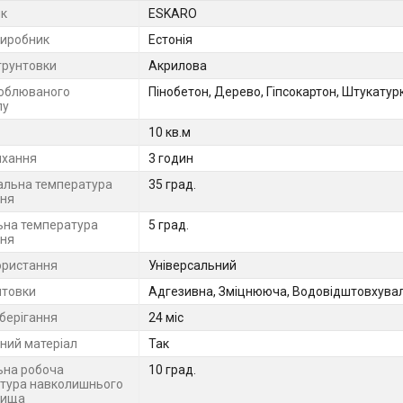
к
ESKARO
виробник
Естонія
грунтовки
Акрилова
облюваного
Пінобетон, Дерево, Гіпсокартон, Штукатур
лу
10 кв.м
ихання
3 годин
льна температура
35 град.
ння
ьна температура
5 град.
ння
ористання
Універсальний
нтовки
Адгезивна, Зміцнююча, Водовідштовхува
зберігання
24 міс
ний матеріал
Так
ьна робоча
10 град.
тура навколишнього
вища