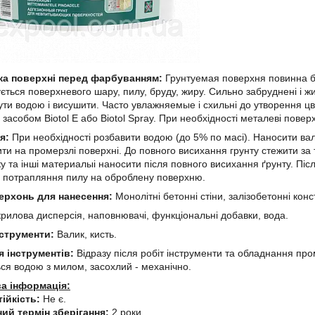
ка поверхні перед фарбуванням:
Грунтуемая поверхня повинна б
ється поверхневого шару, пилу, бруду, жиру. Сильно забруднені і ж
ти водою і висушити. Часто увлажняемые і схильні до утворення цв
 засобом Biotol E або Biotol Spray. При необхідності металеві пов
ня:
При необхідності розбавити водою (до 5% по масі). Наносити ва
ти на промерзлі поверхні. До повного висихання грунту стежити з
у та інші материалыі наносити після повного висихання ґрунту. Піс
 потрапляння пилу на оброблену поверхню.
ерхонь для нанесення:
Монолітні бетонні стіни, залізобетонні конст
рилова дисперсія, наповнювачі, функціональні добавки, вода.
нструменти:
Валик, кисть.
 інструментів:
Відразу після робіт інструменти та обладнання пр
ся водою з милом, засохлий - механічно.
а інформація:
ійкість:
Не є.
ний термін зберігання:
2 роки.