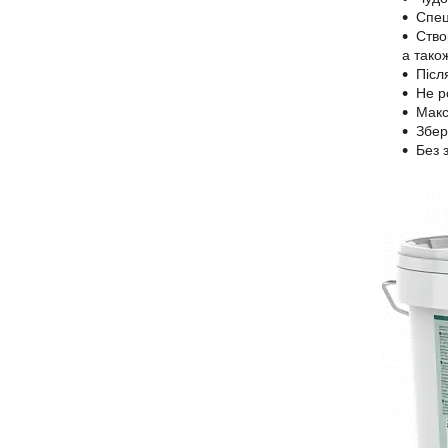
Спец
Ство
а тако
Післ
Не р
Макс
Збер
Без 