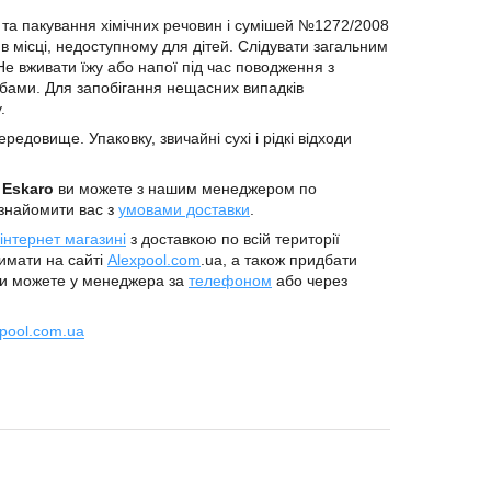
 та пакування хімічних речовин і сумішей №1272/2008
в місці, недоступному для дітей. Слідувати загальним
 Не вживати їжу або напої під час поводження з
обами. Для запобігання нещасних випадків
.
едовище. Упаковку, звичайні сухі і рідкі відходи
т Eskaro
ви можете з нашим менеджером по
знайомити вас з
умовами доставки
.
інтернет магазині
з доставкою по всій території
имати на сайті
Alexpool.com
.ua, а також придбати
и можете у менеджера за
телефоном
або через
pool.com.ua