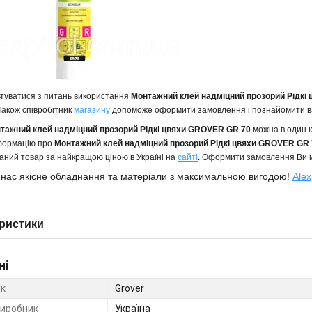
туватися з питань використання
Монтажний клей надміцний прозорий Рідкі
 Також співробітник
магазину
допоможе оформити замовлення і познайомити в
тажний клей надміцний прозорий Рідкі цвяхи GROVER GR 70
можна в один 
нформацію про
Монтажний клей надміцний прозорий Рідкі цвяхи GROVER GR
аний товар за найкращою ціною в Україні на
сайті
. Оформити замовлення Ви 
 нас якісне обладнання та матеріали з максимальною вигодою!
Alex
ристики
ні
к
Grover
виробник
Україна