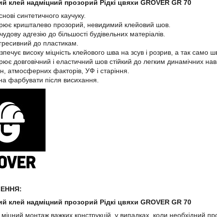
й клей надміцний прозорий Рідкі цвяхи GROVER GR 70
снові синтетичного каучуку.
рює кришталево прозорий, невидимий клейовий шов.
чудову адгезію до більшості будівельних матеріалів.
гресивний до пластикам.
зпечує високу міцність клейового шва на зсув і розрив, а так само 
рює довговічний і еластичний шов стійкий до легким динамічних нав
н, атмосферних факторів, УФ і старіння.
а фарбувати після висихання.
ЕННЯ:
й клей надміцний прозорий Рідкі цвяхи GROVER GR 70
 міцний монтаж важких конструкцій, у випадках, коли необхідний п