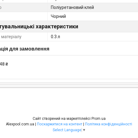
ю
Поліуретановий клей
Чорний
тувальницькі характеристики
 матеріалу
0.3 л
ція для замовлення
48 ₴
Сайт створений на маркетплейсі
Prom.ua
Alexpool.com.ua |
Поскаржитися на контент
|
Політика конфіденційності
Select Language
▼