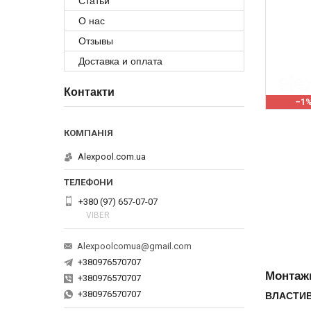
Статьи
О нас
Отзывы
Доставка и оплата
Контакти
–1
Alexpool.com.ua
+380 (97) 657-07-07
VIBER
Alexpoolcomua@gmail.com
+380976570707
Монтажн
+380976570707
+380976570707
ВЛАСТИВ