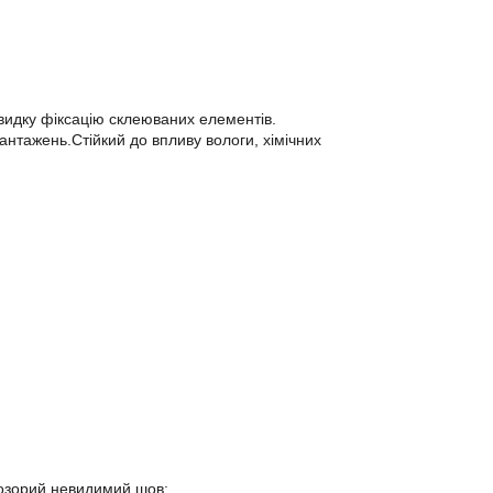
швидку фіксацію склеюваних елементів.
антажень.Стійкий до впливу вологи, хімічних
розорий невидимий шов: