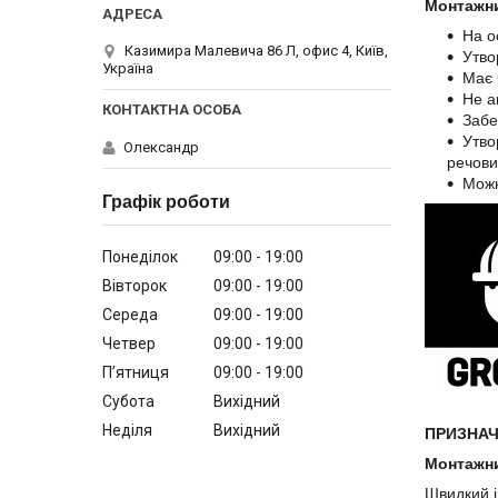
Монтажни
На о
Казимира Малевича 86 Л, офис 4, Київ,
Утво
Україна
Має 
Не а
Забе
Утво
Олександр
речови
Можн
Графік роботи
Понеділок
09:00
19:00
Вівторок
09:00
19:00
Середа
09:00
19:00
Четвер
09:00
19:00
Пʼятниця
09:00
19:00
Субота
Вихідний
Неділя
Вихідний
ПРИЗНАЧ
Монтажни
Швидкий і