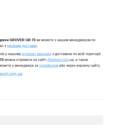
 цвяхи GROVER GR 70
ви можете з нашим менеджером по
ас з
умовами доставки
.
клік у нашому
інтернет магазині
з доставкою по всій території
 70
можна отримати на сайті
Alexpool.com
.ua, а також
можете у менеджера за
телефоном
або через корзину сайту.
pool.com.ua