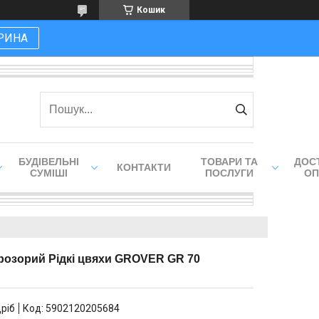
Кошик
РИНА
БУДІВЕЛЬНІ
ТОВАРИ ТА
ДОСТ
КОНТАКТИ
СУМІШІ
ПОСЛУГИ
ОП
розорий Рідкі цвяхи GROVER GR 70
дріб
Код:
5902120205684