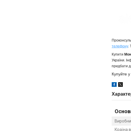
Проконсуль
телефону
.
Купити
Мон
України. І
придбати д
Купуйте у
Характе
Основ
Виробни
Країна 