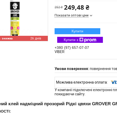
249,48 ₴
252 ₴
Показати оптові ціни
Купити
%
26 днів
Купити з
+380 (97) 657-07-07
VIBER
повернення тов
У компанії підключені електронні п
покидаючи сайту.
ий клей надміцний прозорий Рідкі цвяхи GROVER GR
ОСТІ: