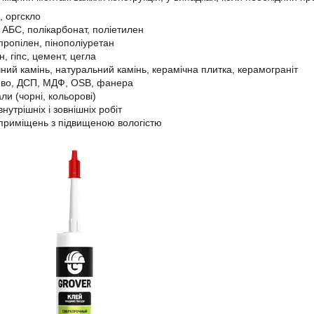
, оргскло
 АБС, полікарбонат, поліетилен
пропілен, пінополіуретан
н, гіпс, цемент, цегла
ний камінь, натуральний камінь, керамічна плитка, керамограніт
во, ДСП, МДФ, OSB, фанера
ли (чорні, кольорові)
внутрішніх і зовнішніх робіт
приміщень з підвищеною вологістю