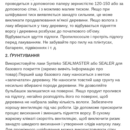
проводиться з допомогою паперу зернистістю 120-150 або за
допомогою сітки, і з можливо малим тиском. Якщо при
шліфуванні тиск виявляється занадто сильним, це може
викликати продавлювання м'якої деревини. Якщо волога з
лаку вбирається у таку деревину, то відбувається підняття
ворсу і деревина розбухає до початкового об'єму.
Відбувається здуття підлоги. Пропилососьте і протріть підлогу
перед лакуванням. Не забувайте про пилу на плінтусах,
батареях, підвіконнях і т. д.
2. ҐРУНТУВАННЯ
Використовуйте лаки Synteko SEALMASTER або SEALER для
базового покриття (окремо вивчіть Інформацію про
товар).Перший шар базового лаку наноситься з метою
«запечатати» деревину. Не наносити товстий шар грунту на
несильно вбираючі породи деревини. Не дозволяйте
бульбашок залишатися на поверхні. Якщо продукт пролився
на підлогу, негайно розподіліть його по поверхні, щоб
деревина не набрала зайву кількість вологи. Забезпечте
хорошу вентиляцію під час роботи. Це допоможе прискорити
процес висихання і зменшить підняття ворсу. В сухому
жаркому кліматі скоротіть вентиляцію, щоб виключити ризик
занадто швидкого висихання і утворення слідів напуску лаку.
Для проміжного шліфування можна використовувати сітку