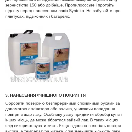
зернистістю 150 або дрібніше. Пропилососьте і протріть
підлогу перед нанесенням лаків Synteko. Не забувайте про
плінтусах, підвіконнях і батареях.
3. НАНЕСЕННЯ ФІНІШНОГО ПОКРИТТЯ
Обробити поверхню безперервними спокійними рухами за
допомогою аплікатора або валика, уникаючи попадання
повітря в шар лаку. Особливу увагу приділити обробці кутів і
інших місць, де може зібратися зайвий лак. В таких місцях
слід використовувати кисть.Якщо відносна вологість повітря
висока, а температура низька, слід зменшити кількість лаку.