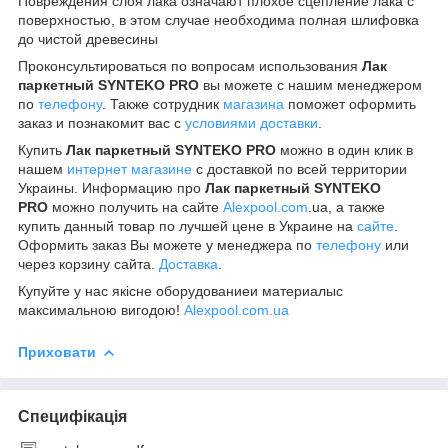
Повреждения слоя лака означают плохое сцепление лака с
поверхностью, в этом случае необходима полная шлифовка
до чистой древесины
Проконсультироваться по вопросам использования
Лак
паркетный SYNTEKO PRO
вы можете с нашим менеджером
по
телефону
. Также сотрудник
магазина
поможет оформить
заказ и познакомит вас с
условиями доставки
.
Купить
Лак паркетный SYNTEKO PRO
можно в один клик в
нашем
интернет магазине
с доставкой по всей территории
Украины. Информацию про
Лак паркетный SYNTEKO
PRO
можно получить на сайте
Alexpool.com
.ua, а также
купить данный товар по лучшей цене в Украине на
сайте
.
Оформить заказ Вы можете у менеджера по
телефону
или
через корзину сайта.
Доставка
.
Купуйте у нас якісне оборудованиеи материалыс
максимальною вигодою!
Alexpool.com.ua
Приховати
Специфікація