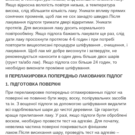
Якщо відносна вологість повітря низька, а температура
висока, слід збільшити кількість лаку. Уникати впливу прямих
сонячних променів, щоб лак не сох занадто швидко.Після
лакування підлоги тримати двері відкритими. Уникати
протягів. Для висихання лаку досить нормального
повітрообміну. Якщо підлога бажають лакувати ще раз, слід
дати лаку просохнути протягом 4-6 годин і при потребі
повторити вищеописані процедури шліфування , очищення, і
лакування. Щоб лак міг добре висохнути і затвердіти, не
рекомендується наносити в один день більше двох шарів
(грунт та/або лак). Якщо підлога сох більше 24 годин, то
необхідно виконати проміжне шліфування.
II ПЕРЕЛАКИРОВКА ПОПЕРЕДНЬО ЛАКОВАНИХ ПІДЛОГ
1. ПІДГОТОВКА ПОВЕРХНІ
При перелакировке попередньо отлакированных підлог на
поверхні не повинно бути жиру, воску, полірувальних засобів
та ін. З вощеної підлоги за допомогою шліфування видалити
всі оздоблювальні шари до чистої деревини. Це гарантує
краще прилипання лаку. У разі, якщо підлоги були оброблені
воском, необхідно провести тест на адгезію. Для початку,
невелика частина поверхні покривається фінішним
лаком.Після висихання шару, проведіть тест на адгезію –