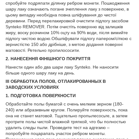
спробуйте подряпати ділянку ребром монети. Пошкодження
шару лаку означають погане зчеплення лаку з поверхнею, в
цьому випадку необхідна повна шліфування до чистої
деревини. Перед перелакировкой очистити підлогу засобом
Synteko REMOVER. Потім очистіть поверхню від залишків
жиру, воску розчином 10% оцту на 90% води, після вимийте
підлогу чистою водою.Обшліфувати підлогу папером/сіткою c
зернистістю 150 або дрібніше, з метою додання поверхні
матовості. Ретельно пропилососити.
2. НАНЕСЕННЯ ФІНІШНОГО ПОКРИТТЯ
Нанести один або два шари лаку Synteko. Не наносити
більше одного шару лаку на день.
III ОБРАБОТКА ПОЛОВ, ОТЛАКИРОВАННЫХ В
ЗАВОДСКИХ УСЛОВИЯХ
1. ПОДГОТОВКА ПОВЕРХНОСТИ
Обработайте полы бумагой с очень мелким зерном (180-
240) или абразивным кругом. Полируйте поверхность, пока
она не станет матовой. Тщательно пропылесосьте, а затем
протрите полы чистой влажной тряпкой, что бы полностью
удалить следы пыли. Проведите тест на адгезию –
попробуйте поцарапать участок ребром монеты.