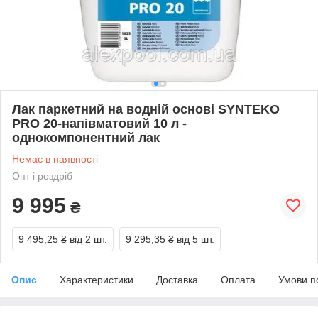
Лак паркетний на водній основі SYNTEKO
PRO 20-напівматовий 10 л -
однокомпонентний лак
Немає в наявності
Опт і роздріб
9 995
₴
9 495,25 ₴
від 2 шт.
9 295,35 ₴
від 5 шт.
Опис
Характеристики
Доставка
Оплата
Умови п