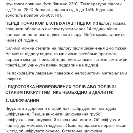
грунтовки повинна бути близько 23°C. Температура підлоги
від 15 до 25°C Вологість підлоги від 5 до 15%. Відносна
вологість повітря 50-60% RH.
ПЕРЕД ПОЧАТКОМ ЕКСПЛУАТАЦІЇ ПІДЛОГИ:
Підлогу можна
починати обережно експлуатувати через 24 години після
нанесення останнього фінішного шару. Меблі можна ставити
через 24 години.
Килими можна стелити на підлогу після закінчення 1-го тижня.
Не мийте підлогу водою та миючими засобами протягом
першого місяця. Приклейте до ніжок стільців і столів шматочки
повсті щоб уникнути появи подряпин на підлозі.
Не покривайте лаковану поверхню непористими матеріалами
покриття.
I ПІДГОТОВКА НЕОБРОБЛЕНИХ ПОЛІВ АБО ПОЛІВ ЗІ
СТАРИМ ПОКРИТТЯМ, ЯКЕ НЕОБХІДНО ВИДАЛИТИ:
1. ШЛІФУВАННЯ
Видалити з деревини старий лак і забруднення методом
шліфування. Перше виконати шліфування грубої
шліфувальною шкуркою й з сильним тиском. Обшліфувати
підлогу до можливої гладкості. Якщо на підлозі є нерівні місця,
їх слід обшліфувати окремо. Остаточна шліфовка