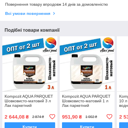
Повернення товару впродовж 14 днів за домовленістю
Всі умови повернення
Подібні товари компанії
Kompozit AQUA PARQUET
Kompozit AQUA PARQUET
Kom
Шовковисто-матовий 3 л
Шовковисто-матовий 1 л
10 л
Лак паркетний
Лак паркетний
водн
поліуретановий
поліуретановий на водній
висо
високоякісний
основі без запаху
Стро
2 644,08
951,90
2 5
₴
₴
2 874 ₴
1 002 ₴
однокомпонентний
Купити
Купити