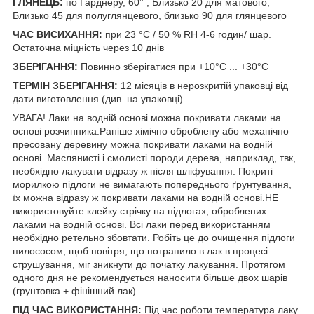
ГЛЯНЕЦЬ:
по Гарднеру, 60° , Близько 20 для матового,
Близько 45 для полуглянцевого, близько 90 для глянцевого
ЧАС ВИСИХАННЯ:
при 23 °C / 50 % RH 4-6 годин/ шар.
Остаточна міцність через 10 днів
ЗБЕРІГАННЯ:
Повинно зберігатися при +10°C ... +30°C
ТЕРМІН ЗБЕРІГАННЯ:
12 місяців в нерозкритій упаковці від
дати виготовлення (див. на упаковці)
УВАГА! Лаки на водній основі можна покривати лаками на
основі розчинника.Раніше хімічно оброблену або механічно
пресовану деревину можна покривати лаками на водній
основі. Маслянисті і смолисті породи дерева, наприклад, твк,
необхідно лакувати відразу ж після шліфування. Покриті
морилкою підлоги не вимагають попереднього ґрунтування,
їх можна відразу ж покривати лаками на водній основі.НЕ
використовуйте клейку стрічку на підлогах, оброблених
лаками на водній основі. Всі лаки перед використанням
необхідно ретельно збовтати. Робіть це до очищення підлоги
пилососом, щоб повітря, що потрапило в лак в процесі
струшування, міг зникнути до початку лакування. Протягом
одного дня не рекомендується наносити більше двох шарів
(грунтовка + фінішний лак).
ПІД ЧАС ВИКОРИСТАННЯ:
Під час роботи температура лаку