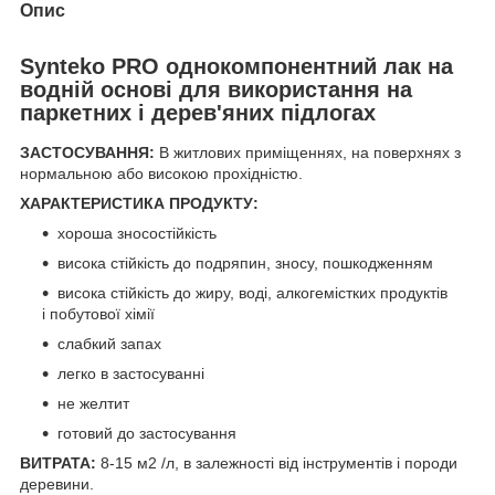
Опис
Synteko PRO однокомпонентний лак на
водній основі для використання на
паркетних і дерев'яних підлогах
ЗАСТОСУВАННЯ:
В житлових приміщеннях, на поверхнях з
нормальною або високою прохідністю.
ХАРАКТЕРИСТИКА ПРОДУКТУ:
хороша зносостійкість
висока стійкість до подряпин, зносу, пошкодженням
висока стійкість до жиру, воді, алкогемістких продуктів
і побутової хімії
слабкий запах
легко в застосуванні
не желтит
готовий до застосування
ВИТРАТА:
8-15 м2 /л, в залежності від інструментів і породи
деревини.