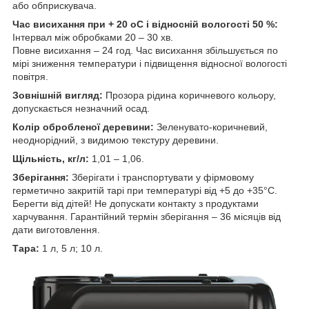
або обприскувача.
Час висихання при + 20 оС і відносній вологості 50 %:
Інтервал між обробками 20 – 30 хв.
Повне висихання – 24 год. Час висихання збільшується по
мірі зниження температури і підвищення відносної вологості
повітря.
Зовнішній вигляд:
Прозора рідина коричневого кольору,
допускається незначний осад.
Колір обробленої деревини:
Зеленувато-коричневий,
неоднорідний, з видимою текстуру деревини.
Щільність, кг/л:
1,01 – 1,06.
Зберігання:
Зберігати і транспортувати у фірмовому
герметично закритій тарі при температурі від +5 до +35°С.
Берегти від дітей! Не допускати контакту з продуктами
харчування. Гарантійний термін зберігання – 36 місяців від
дати виготовлення.
Тара:
1 л, 5 л; 10 л.