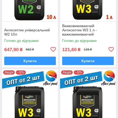
Важковимиваючий
Антисептик універсальний
Антисептик W3 1 л -
W2 10л
важковимиваючий
антисептичний склад
Готово до відправки
Готово до відправки
647,90
121,60
₴
₴
682 ₴
128 ₴
Купити
Купити
Акція
–5%
Акція
–5%