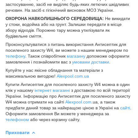
застосуванню, засіб не виділяє будь-яких летючих шкідливих
речовин. На засіб є гігієнічний висновок МОЗ України.
ОХОРОНА НАВКОЛИШНЬОГО СЕРЕДОВИЩА:
Не викидати
у стоки, водойма або на грунт. Залишки передати в місце
збору відходів. Порожню тару можна утилізувати як
будівельне сміття.
Проконсультуватися з питань використання Антисептик для
посиленого захисту W4, ви можете з нашим менеджером по
телефону
. Також співробітник
магазину
допоможе оформити
замовлення і познайомити вас з
умовами доставки
.
Купуйте у нас якісне обладнання та матеріали з
максимальною вигодою!
Alexpool.com.ua
Купити Антисептик для посиленого захисту W4 можна в один
клік у нашому
інтернет магазині
з доставкою по всій території
України. Інформацію про Антисептик для посиленого захисту
W4 можна отримати на сайті
Alexpool.com
.ua, а також
придбати даний товар за найкращою ціною в Україні на
сайті
.
Оформити замовлення Ви можете у менеджера за
телефоном
або через корзину сайту.
Приховати