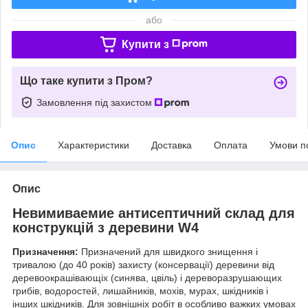
або
Купити з
Що таке купити з Пром?
Замовлення під захистом
Опис
Характеристики
Доставка
Оплата
Умови п
Опис
Невимиваемие антисептичний склад для
конструкцій з деревини W4
Призначення:
Призначений для швидкого знищення і
тривалою (до 40 років) захисту (консервації) деревини від
деревоокрашівающіх (синява, цвіль) і дереворазрушающих
грибів, водоростей, лишайників, мохів, мурах, шкідників і
інших шкідників. Для зовнішніх робіт в особливо важких умовах