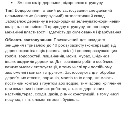
- Змінює колір деревини, підкреслює структуру
Тип:
Водорозчинні готовий до застосування спеціальний
невимиваемие (консервуючий) антисептичний склад.
Забарвлює деревину в неоднорідний зеленувато-коричневий
колір, але не змінює її природну структуру, не погіршує
механічні властивості і здатність до склеювання і фарбування.
Область застосування:
Призначений для швидкого
знищення і тривалою(до 40 років) захисту (консервації) від
деревоокрашівающіх (синява, цвіль) і дереворазрушающих
грибів, водоростей, лишайників, мохів, мурах, шкідників і
інших шкідників деревини. Для зовнішніх робіт в особливо
важких умовах експлуатації, в тому числі при постійному
зволоженні і контакті з грунтом. Застосовують для обробки
дерев'яних стовпів, парканів, мостів та їх опор, які мають
постійний контакт з грунтом або водою, тимчасової кріплення
при земляних і гірничих роботах, а також дерев'яних
настилів,терас, сходів, дахів, різних конструкцій, в тому числі
несучих, і т. п. елементів зовні будівель.