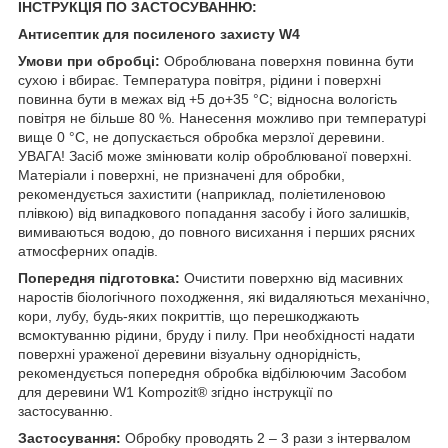
ІНСТРУКЦІЯ ПО ЗАСТОСУВАННЮ:
Антисептик для посиленого захисту W4
Умови при обробці:
Оброблювана поверхня повинна бути
сухою і вбирає. Температура повітря, рідини і поверхні
повинна бути в межах від +5 до+35 °С; відносна вологість
повітря не більше 80 %. Нанесення можливо при температурі
вище 0 °С, не допускається обробка мерзлої деревини.
УВАГА! Засіб може змінювати колір оброблюваної поверхні.
Матеріали і поверхні, не призначені для обробки,
рекомендується захистити (наприклад, поліетиленовою
плівкою) від випадкового попадання засобу і його залишків,
вимиваються водою, до повного висихання і перших рясних
атмосферних опадів.
Попередня підготовка:
Очистити поверхню від масивних
наростів біологічного походження, які видаляються механічно,
кори, лубу, будь-яких покриттів, що перешкоджають
всмоктуванню рідини, бруду і пилу. При необхідності надати
поверхні ураженої деревини візуальну однорідність,
рекомендується попередня обробка відбілюючим Засобом
для деревини W1 Kompozit® згідно інструкції по
застосуванню.
Застосування:
Обробку проводять 2 – 3 рази з інтервалом