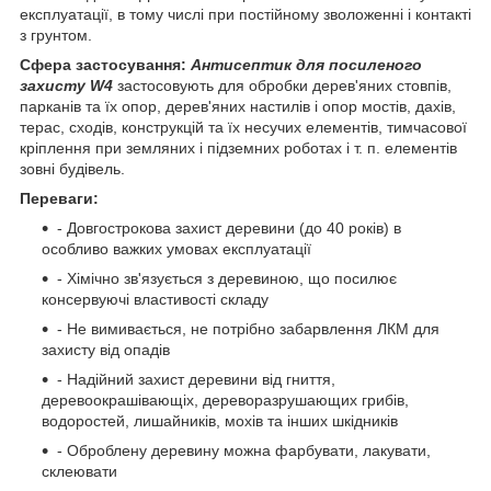
експлуатації, в тому числі при постійному зволоженні і контакті
з грунтом.
Сфера застосування:
Антисептик для посиленого
захисту W4
застосовують для обробки дерев'яних стовпів,
парканів та їх опор, дерев'яних настилів і опор мостів, дахів,
терас, сходів, конструкцій та їх несучих елементів, тимчасової
кріплення при земляних і підземних роботах і т. п. елементів
зовні будівель.
Переваги:
- Довгострокова захист деревини (до 40 років) в
особливо важких умовах експлуатації
- Хімічно зв'язується з деревиною, що посилює
консервуючі властивості складу
- Не вимивається, не потрібно забарвлення ЛКМ для
захисту від опадів
- Надійний захист деревини від гниття,
деревоокрашівающіх, дереворазрушающих грибів,
водоростей, лишайників, мохів та інших шкідників
- Оброблену деревину можна фарбувати, лакувати,
склеювати