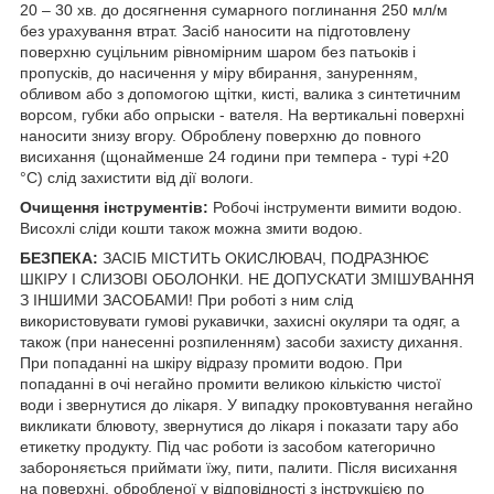
20 – 30 хв. до досягнення сумарного поглинання 250 мл/м
без урахування втрат. Засіб наносити на підготовлену
поверхню суцільним рівномірним шаром без патьоків і
пропусків, до насичення у міру вбирання, зануренням,
обливом або з допомогою щітки, кисті, валика з синтетичним
ворсом, губки або опрыски - вателя. На вертикальні поверхні
наносити знизу вгору. Оброблену поверхню до повного
висихання (щонайменше 24 години при темпера - турі +20
°С) слід захистити від дії вологи.
Очищення інструментів:
Робочі інструменти вимити водою.
Висохлі сліди кошти також можна змити водою.
БЕЗПЕКА:
ЗАСІБ МІСТИТЬ ОКИСЛЮВАЧ, ПОДРАЗНЮЄ
ШКІРУ І СЛИЗОВІ ОБОЛОНКИ. НЕ ДОПУСКАТИ ЗМІШУВАННЯ
З ІНШИМИ ЗАСОБАМИ! При роботі з ним слід
використовувати гумові рукавички, захисні окуляри та одяг, а
також (при нанесенні розпиленням) засоби захисту дихання.
При попаданні на шкіру відразу промити водою. При
попаданні в очі негайно промити великою кількістю чистої
води і звернутися до лікаря. У випадку проковтування негайно
викликати блювоту, звернутися до лікаря і показати тару або
етикетку продукту. Під час роботи із засобом категорично
забороняється приймати їжу, пити, палити. Після висихання
на поверхні, обробленої у відповідності з інструкцією по