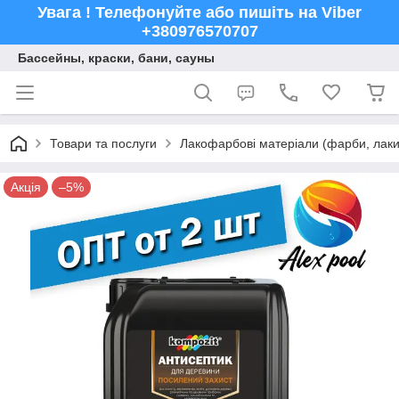
Увага ! Телефонуйте або пишіть на Viber
+380976570707
Бассейны, краски, бани, сауны
Товари та послуги
Лакофарбові матеріали (фарби, лаки,
Акція
–5%