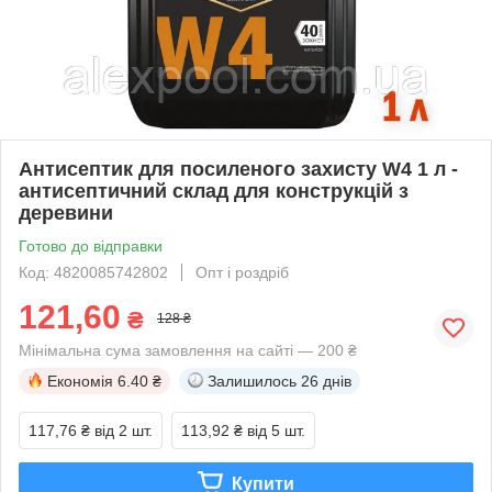
Антисептик для посиленого захисту W4 1 л -
антисептичний склад для конструкцій з
деревини
Готово до відправки
Код: 4820085742802
Опт і роздріб
121,60
₴
128 ₴
Мінімальна сума замовлення на сайті — 200 ₴
Економія
6.40 ₴
Залишилось
26 днів
117,76 ₴
від 2 шт.
113,92 ₴
від 5 шт.
Купити