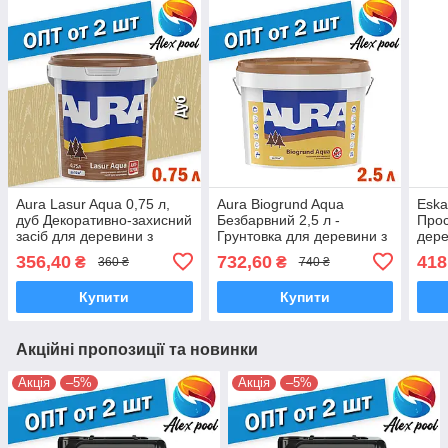
Aura Lasur Aqua 0,75 л,
Aura Biogrund Aqua
Eska
дуб Декоративно-захисний
Безбарвний 2,5 л -
Прос
засіб для деревини з
Грунтовка для деревини з
дере
антисептиком і УФ
антисептиками, для
л Ск
356,40
732,60
418
₴
₴
360 ₴
740 ₴
фільтром
попередньої грунтовки
банн
Купити
Купити
Акційні пропозиції та новинки
Акція
–5%
Акція
–5%