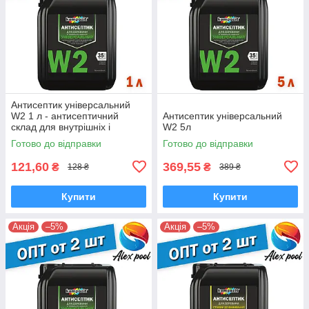
Антисептик універсальний
W2 1 л - антисептичний
Антисептик універсальний
склад для внутрішніх і
W2 5л
зовнішніх робіт
Готово до відправки
Готово до відправки
121,60
369,55
₴
₴
128 ₴
389 ₴
Купити
Купити
Акція
–5%
Акція
–5%