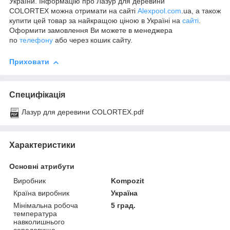
України. Інформацію про Лазур для деревини
COLORTEX можна отримати на сайті
Alexpool.com
.ua, а також
купити цей товар за найкращою ціною в Україні на
сайті
.
Оформити замовлення Ви можете в менеджера
по
телефону
або через кошик сайту.
Приховати
Специфікація
Лазур для деревини COLORTEX.pdf
Характеристики
Основні атрибути
Виробник
Kompozit
Країна виробник
Україна
Мінімальна робоча
5 град.
температура
навколишнього