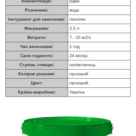
Консистенція:
рідка
Розчинник:
вода
Інструмент для нанесення:
пензлик
Фасування:
2.5 л
Витрата:
7...10 м2/л
Час висихання:
1 год
Срок годности:
24 місяці
Ступінь глянцю:
напівглянець
Колірне рішення:
прозорий
Цвет:
прозорий
Країна-виробник:
Україна