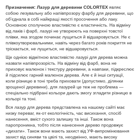
Призначення: Лазур для деревини COLORTEX
являє
собою лезувальну або напівпрозору фарбу для деревини, що
об'єднала в собі найкращі якості просочення або лаку.
Основною сполучною властивістю є еластичність. На відміну
від лаків і фарб, лазурі не утворюють на поверхні товстої
плівки, яка згодом починає лущиться й відшаровується. Не є
плівкоутворювальними, навіть через багато років покриття не
тріскається, не лущиться, не відшаровується.
Ще однією відмітною властивістю лазурі для дерева можна
назвати напівпрозорість. На відміну від фарб, вона не
приховує малюнок і текстуру деревини, а навпаки, підкреслює
й підсилює гарний малюнок дерева. Але є й інші ситуації,
коли різницю в тоні треба приховати (допустимо, ділянки
зрощеної деревини), для лазурей це теж не проблема —
спеціально підібрані кольори дають змогу згладити різницю в
кольорі та тоні.
Вся лазур для дерева представлена на нашому сайті має
низку переваг, як-от екологічність, час висихання, спосіб
нанесення, вміст сухого залишку та інші. Також вона
паропроникна, тобто після нанесення дерево продовжує
«дихати». Також вони мають захист від УФ-випромінювання
захист від синяви та цвілі та, неодмінно, мають високу