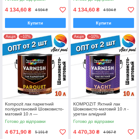
4 134,60
4 134,60
₴
₴
4 594 ₴
4 594 ₴
Купити
Купити
Акція
–10%
Акція
–10%
Kompozit лак паркетний
KOMPOZIT Яхтний лак
поліуретановий Шовковисто-
Шовковисто-матовий 10 л -
матовий 10 л —
уретан алкідний
високоміцний
високоміцний
Готово до відправки
Готово до відправки
алкідноуретановий
атмосферостійкий
4 671,90
4 470,30
₴
₴
5 191 ₴
4 967 ₴