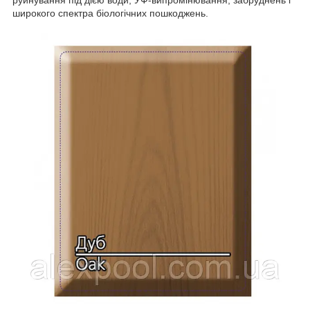
руйнування під дією води, УФ-випромінювання, забруднень і
широкого спектра біологічних пошкоджень.