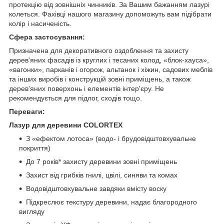
протекцію від зовнішніх чинників. За Вашим бажанням лазурі
колеться. Фахівці нашого магазину допоможуть вам підібрати
колір і насиченість.
Сфера застосування:
Призначена для декоративного оздоблення та захисту
дерев'яних фасадів із круглих і тесаних колод, «блок-хауса»,
«вагонки», парканів і огорож, альтанок і хіжин, садових меблів
та інших виробів і конструкцій зовні приміщень, а також
дерев'яних поверхонь і елементів інтер'єру. Не
рекомендується для підлог, сходів тощо.
Переваги:
Лазур для деревини COLORTEX
З «ефектом лотоса» (водо- і брудовідштовхувальне
покриття)
До 7 років* захисту деревини зовні приміщень
Захист від грибків гнилі, цвілі, синяви та комах
Водовідштовхувальне завдяки вмісту воску
Підкреслює текстуру деревини, надає благородного
вигляду