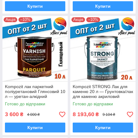
Купити
Купити
Акція
–10%
Акція
–10%
Kompozit лак паркетний
Kompozit STRONG Лак для
поліуретановий Глянсовий 10
каменю 20 л — Ґрунтовка/лак
л — уретан-алкідний
для каменю акриловий
високоміцний
Готово до відправки
Готово до відправки
3 600
8 193,60
₴
₴
4 000 ₴
9 104 ₴
Купити
Купити