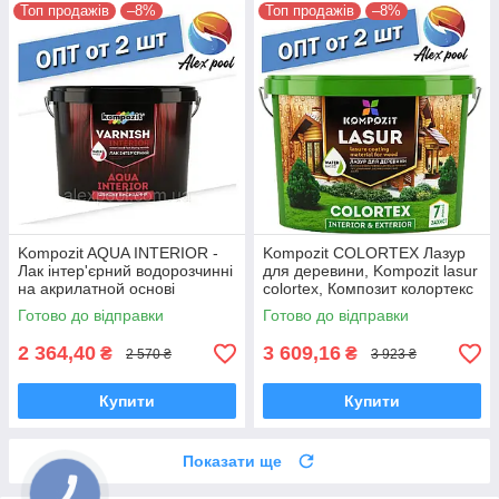
Топ продажів
–8%
Топ продажів
–8%
Kompozit AQUA INTERIOR -
Kompozit COLORTEX Лазур
Лак інтер'єрний водорозчинні
для деревини, Kompozit lasur
на акрилатной основі
colortex, Композит колортекс
Готово до відправки
Готово до відправки
2 364,40
3 609,16
₴
₴
2 570 ₴
3 923 ₴
Купити
Купити
Показати ще