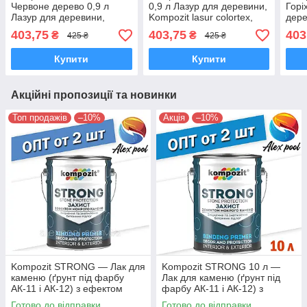
Червоне дерево 0,9 л
0,9 л Лазур для деревини,
Горі
Лазур для деревини,
Kompozit lasur colortex,
дер
Kompozit lasur colortex,
Композит коортекс
403,75
403,75
403
₴
₴
425 ₴
425 ₴
Композит коортекс
Купити
Купити
Акційні пропозиції та новинки
Топ продажів
–10%
Акція
–10%
Kompozit STRONG — Лак для
Kompozit STRONG 10 л —
каменю (ґрунт під фарбу
Лак для каменю (ґрунт під
АК-11 і АК-12) з ефектом
фарбу АК-11 і АК-12) з
"мокрого каменю"
ефектом "мокрого каменю"
Готово до відправки
Готово до відправки