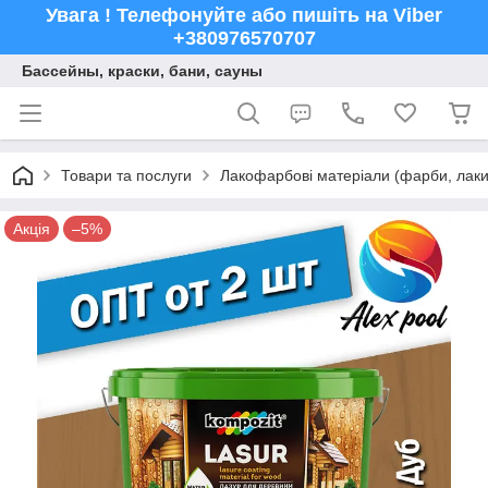
Увага ! Телефонуйте або пишіть на Viber
+380976570707
Бассейны, краски, бани, сауны
Товари та послуги
Лакофарбові матеріали (фарби, лаки,
Акція
–5%