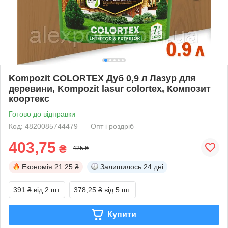
Kompozit COLORTEX Дуб 0,9 л Лазур для
деревини, Kompozit lasur colortex, Композит
коортекс
Готово до відправки
Код: 4820085744479
Опт і роздріб
403,75
₴
425 ₴
Економія
21.25 ₴
Залишилось
24 дні
391 ₴
від 2 шт.
378,25 ₴
від 5 шт.
Купити