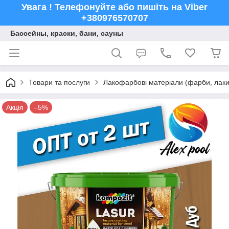
Увага ! Телефонуйте або пишіть на Viber
+380976570707
Бассейны, краски, бани, сауны
Товари та послуги
Лакофарбові матеріали (фарби, лаки,
Акція
–5%