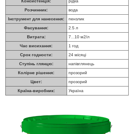
Консистенція:
рідка
Розчинник:
вода
Інструмент для нанесення:
пензлик
Фасування:
2.5 л
Витрата:
7...10 м2/л
Час висихання:
1 год
Срок годности:
24 місяці
Ступінь глянцю:
напівглянець
Колірне рішення:
прозорий
Цвет:
прозорий
Країна-виробник:
Україна