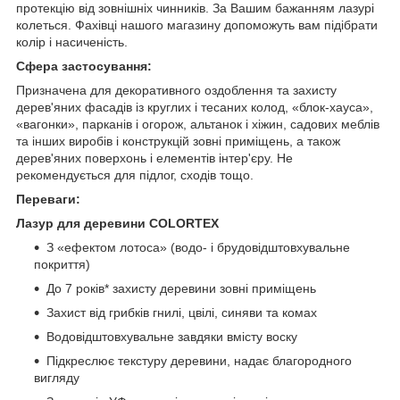
протекцію від зовнішніх чинників. За Вашим бажанням лазурі
колеться. Фахівці нашого магазину допоможуть вам підібрати
колір і насиченість.
Сфера застосування:
Призначена для декоративного оздоблення та захисту
дерев'яних фасадів із круглих і тесаних колод, «блок-хауса»,
«вагонки», парканів і огорож, альтанок і хіжин, садових меблів
та інших виробів і конструкцій зовні приміщень, а також
дерев'яних поверхонь і елементів інтер'єру. Не
рекомендується для підлог, сходів тощо.
Переваги:
Лазур для деревини COLORTEX
З «ефектом лотоса» (водо- і брудовідштовхувальне
покриття)
До 7 років* захисту деревини зовні приміщень
Захист від грибків гнилі, цвілі, синяви та комах
Водовідштовхувальне завдяки вмісту воску
Підкреслює текстуру деревини, надає благородного
вигляду