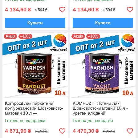
4 134,60
4 134,60
₴
₴
4 594 ₴
4 594 ₴
Купити
Купити
Акція
–10%
Акція
–10%
Kompozit лак паркетний
KOMPOZIT Яхтний лак
поліуретановий Шовковисто-
Шовковисто-матовий 10 л -
матовий 10 л —
уретан алкідний
високоміцний
високоміцний
Готово до відправки
Готово до відправки
алкідноуретановий
атмосферостійкий
4 671,90
4 470,30
₴
₴
5 191 ₴
4 967 ₴