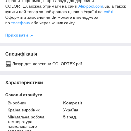
України. Інформацію про Лазур для деревини
COLORTEX можна отримати на сайті
Alexpool.com
.ua, а також
купити цей товар за найкращою ціною в Україні на
сайті
.
Оформити замовлення Ви можете в менеджера
по
телефону
або через кошик сайту.
Приховати
Специфікація
Лазур для деревини COLORTEX.pdf
Характеристики
Основні атрибути
Виробник
Kompozit
Країна виробник
Україна
Мінімальна робоча
5 град.
температура
навколишнього