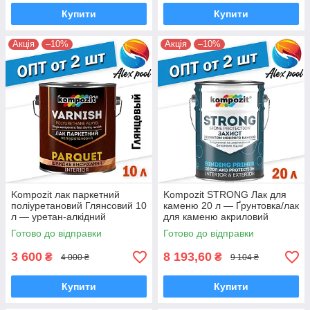
Купити
Купити
Акція
–10%
Акція
–10%
Kompozit лак паркетний
Kompozit STRONG Лак для
поліуретановий Глянсовий 10
каменю 20 л — Ґрунтовка/лак
л — уретан-алкідний
для каменю акриловий
високоміцний
Готово до відправки
Готово до відправки
3 600
8 193,60
₴
₴
4 000 ₴
9 104 ₴
Купити
Купити