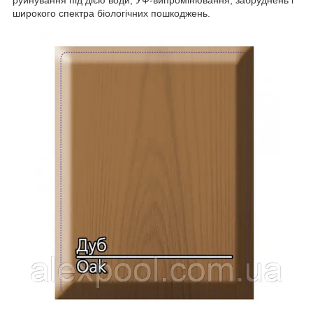
руйнування під дією води, УФ-випромінювання, забруднень і
широкого спектра біологічних пошкоджень.