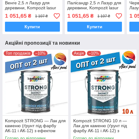
Венге 2,5 л Лазур для
Палісандр 2,5 л Лазур для
Черв
деревини, Kompozit lasur
деревини, Kompozit lasur
Лазу
colortex, Композит
colortex, Композит
1 051,65
1 051,65
1 0
₴
₴
1 107 ₴
1 107 ₴
коортекс
коортекс
Купити
Купити
Акційні пропозиції та новинки
Топ продажів
–10%
Акція
–10%
Kompozit STRONG — Лак для
Kompozit STRONG 10 л —
каменю (ґрунт під фарбу
Лак для каменю (ґрунт під
АК-11 і АК-12) з ефектом
фарбу АК-11 і АК-12) з
"мокрого каменю"
ефектом "мокрого каменю"
Готово до відправки
Готово до відправки