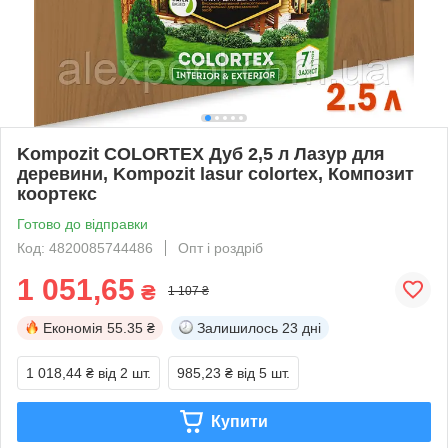
Kompozit COLORTEX Дуб 2,5 л Лазур для
деревини, Kompozit lasur colortex, Композит
коортекс
Готово до відправки
Код: 4820085744486
Опт і роздріб
1 051,65
₴
1 107 ₴
Економія
55.35 ₴
Залишилось
23 дні
1 018,44 ₴
від 2 шт.
985,23 ₴
від 5 шт.
Купити