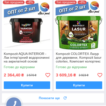
Топ продажів
–8%
Топ продажів
–8%
Kompozit AQUA INTERIOR -
Kompozit COLORTEX Лазур
Лак інтер'єрний водорозчинні
для деревини, Kompozit lasur
на акрилатной основі
colortex, Композит колортекс
Готово до відправки
Готово до відправки
2 364,40
3 609,16
₴
₴
2 570 ₴
3 923 ₴
Купити
Купити
Показати ще