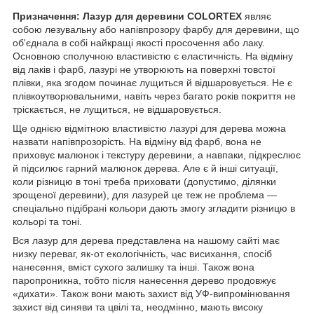
Призначення: Лазур для деревини COLORTEX
являє
собою лезувальну або напівпрозору фарбу для деревини, що
об'єднала в собі найкращі якості просочення або лаку.
Основною сполучною властивістю є еластичність. На відміну
від лаків і фарб, лазурі не утворюють на поверхні товстої
плівки, яка згодом починає лущиться й відшаровується. Не є
плівкоутворювальними, навіть через багато років покриття не
тріскається, не лущиться, не відшаровується.
Ще однією відмітною властивістю лазурі для дерева можна
назвати напівпрозорість. На відміну від фарб, вона не
приховує малюнок і текстуру деревини, а навпаки, підкреслює
й підсилює гарний малюнок дерева. Але є й інші ситуації,
коли різницю в тоні треба приховати (допустимо, ділянки
зрощеної деревини), для лазурей це теж не проблема —
спеціально підібрані кольори дають змогу згладити різницю в
кольорі та тоні.
Вся лазур для дерева представлена на нашому сайті має
низку переваг, як-от екологічність, час висихання, спосіб
нанесення, вміст сухого залишку та інші. Також вона
паропроникна, тобто після нанесення дерево продовжує
«дихати». Також вони мають захист від УФ-випромінювання
захист від синяви та цвілі та, неодмінно, мають високу