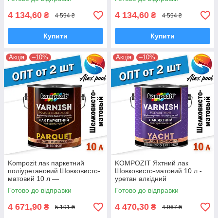
4 134,60
4 134,60
₴
₴
4 594 ₴
4 594 ₴
Купити
Купити
Акція
–10%
Акція
–10%
Kompozit лак паркетний
KOMPOZIT Яхтний лак
поліуретановий Шовковисто-
Шовковисто-матовий 10 л -
матовий 10 л —
уретан алкідний
високоміцний
високоміцний
Готово до відправки
Готово до відправки
алкідноуретановий
атмосферостійкий
4 671,90
4 470,30
₴
₴
5 191 ₴
4 967 ₴