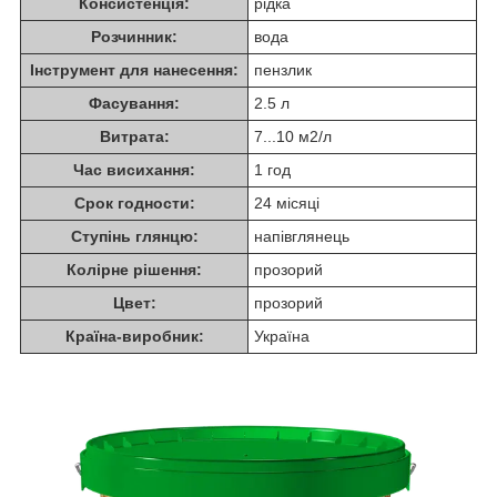
Консистенція:
рідка
Розчинник:
вода
Інструмент для нанесення:
пензлик
Фасування:
2.5 л
Витрата:
7...10 м2/л
Час висихання:
1 год
Срок годности:
24 місяці
Ступінь глянцю:
напівглянець
Колірне рішення:
прозорий
Цвет:
прозорий
Країна-виробник:
Україна