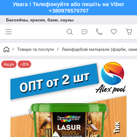
Увага ! Телефонуйте або пишіть на Viber
+380976570707
Бассейны, краски, бани, сауны
Товари та послуги
Лакофарбові матеріали (фарби, лаки,
Акція
–8%