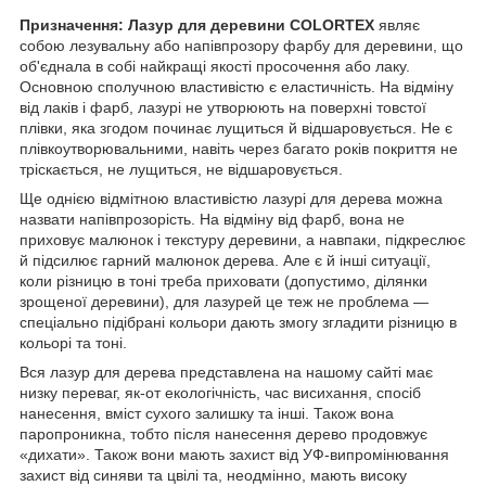
Призначення: Лазур для деревини COLORTEX
являє
собою лезувальну або напівпрозору фарбу для деревини, що
об'єднала в собі найкращі якості просочення або лаку.
Основною сполучною властивістю є еластичність. На відміну
від лаків і фарб, лазурі не утворюють на поверхні товстої
плівки, яка згодом починає лущиться й відшаровується. Не є
плівкоутворювальними, навіть через багато років покриття не
тріскається, не лущиться, не відшаровується.
Ще однією відмітною властивістю лазурі для дерева можна
назвати напівпрозорість. На відміну від фарб, вона не
приховує малюнок і текстуру деревини, а навпаки, підкреслює
й підсилює гарний малюнок дерева. Але є й інші ситуації,
коли різницю в тоні треба приховати (допустимо, ділянки
зрощеної деревини), для лазурей це теж не проблема —
спеціально підібрані кольори дають змогу згладити різницю в
кольорі та тоні.
Вся лазур для дерева представлена на нашому сайті має
низку переваг, як-от екологічність, час висихання, спосіб
нанесення, вміст сухого залишку та інші. Також вона
паропроникна, тобто після нанесення дерево продовжує
«дихати». Також вони мають захист від УФ-випромінювання
захист від синяви та цвілі та, неодмінно, мають високу