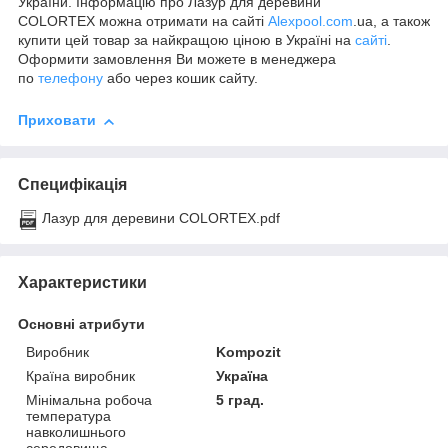
України. Інформацію про Лазур для деревини
COLORTEX можна отримати на сайті
Alexpool.com
.ua, а також
купити цей товар за найкращою ціною в Україні на
сайті
.
Оформити замовлення Ви можете в менеджера
по
телефону
або через кошик сайту.
Приховати
Специфікація
Лазур для деревини COLORTEX.pdf
Характеристики
Основні атрибути
Виробник
Kompozit
Країна виробник
Україна
Мінімальна робоча
5 град.
температура
навколишнього