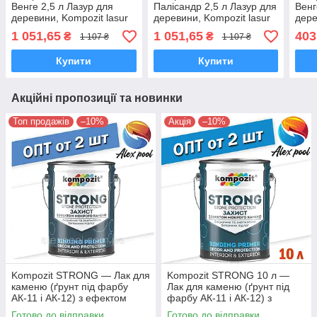
Венге 2,5 л Лазур для
Палісандр 2,5 л Лазур для
Венг
деревини, Kompozit lasur
деревини, Kompozit lasur
дере
colortex, Композит
colortex, Композит
colo
1 051,65
1 051,65
403
₴
₴
1 107 ₴
1 107 ₴
коортекс
коортекс
коор
Купити
Купити
Акційні пропозиції та новинки
Топ продажів
–10%
Акція
–10%
Kompozit STRONG — Лак для
Kompozit STRONG 10 л —
каменю (ґрунт під фарбу
Лак для каменю (ґрунт під
АК-11 і АК-12) з ефектом
фарбу АК-11 і АК-12) з
"мокрого каменю"
ефектом "мокрого каменю"
Готово до відправки
Готово до відправки