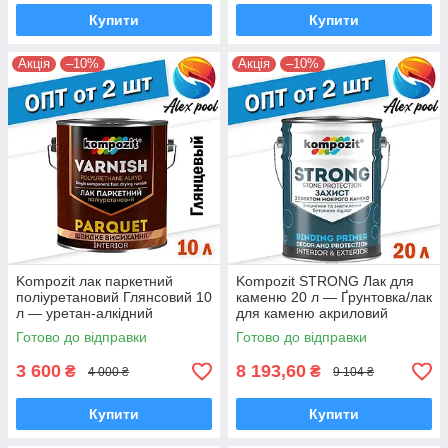
Купити
Купити
Акція
–10%
Акція
–10%
Kompozit лак паркетний
Kompozit STRONG Лак для
поліуретановий Глянсовий 10
каменю 20 л — Ґрунтовка/лак
л — уретан-алкідний
для каменю акриловий
високоміцний
Готово до відправки
Готово до відправки
3 600
8 193,60
₴
₴
4 000 ₴
9 104 ₴
Купити
Купити