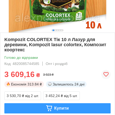
Kompozit COLORTEX Тік 10 л Лазур для
деревини, Kompozit lasur colortex, Композит
коортекс
Готово до відправки
Код: 4820085744585
Опт і роздріб
3 609,16
₴
3 923 ₴
Економія
313.84 ₴
Залишилось
24 дні
3 530,70 ₴
від 2 шт.
3 452,24 ₴
від 5 шт.
Купити