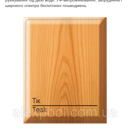
руйнування під дією води, УФ-випромінювання, забруднень і
широкого спектра біологічних пошкоджень.