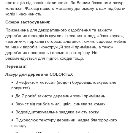
протекцію від зовнішніх чинників. За Вашим бажанням лазурі
колеться. Фахівці нашого магазину допоможуть вам підібрати
колір і насиченість.
Сфера застосування:
Призначена для декоративного оздоблення та захисту
дерев'яних фасадів із круглих і тесаних колод, «блок-хауса»,
«вагонки», парканів і огорож, альтанок і хіжин, садових меблів
та інших виробів і конструкцій зовні приміщень, а також
дерев'яних поверхонь і елементів інтер'єру. Не
рекомендується для підлог, сходів тощо.
Переваги:
Лазур для деревини COLORTEX
З «ефектом лотоса» (водо- і брудовідштовхувальне
покриття)
До 7 років* захисту деревини зовні приміщень
Захист від грибків гнилі, цвілі, синяви та комах
Водовідштовхувальне завдяки вмісту воску
Підкреслює текстуру деревини, надає благородного
вигляду