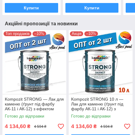
Купити
Купити
Акційні пропозиції та новинки
Топ продажів
–10%
Акція
–10%
Kompozit STRONG — Лак для
Kompozit STRONG 10 л —
каменю (ґрунт під фарбу
Лак для каменю (ґрунт під
АК-11 і АК-12) з ефектом
фарбу АК-11 і АК-12) з
"мокрого каменю"
ефектом "мокрого каменю"
Готово до відправки
Готово до відправки
4 134,60
4 134,60
₴
₴
4 594 ₴
4 594 ₴