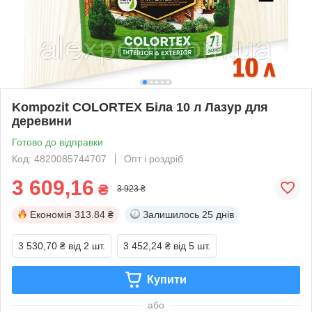
Kompozit COLORTEX Біла 10 л Лазур для
деревини
Готово до відправки
Код: 4820085744707
Опт і роздріб
3 609,16
₴
3 923 ₴
Економія
313.84 ₴
Залишилось
25 днів
3 530,70 ₴
від 2 шт.
3 452,24 ₴
від 5 шт.
Купити
або