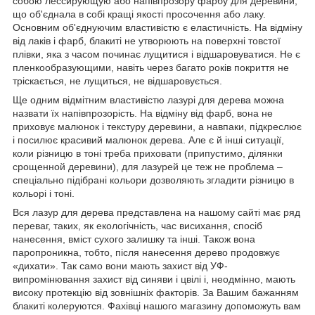
собою лессирующую або напівпрозору фарбу для деревини,
що об'єднала в собі кращі якості просочення або лаку.
Основним об'єднуючим властивістю є еластичність. На відміну
від лаків і фарб, блакиті не утворюють на поверхні товстої
плівки, яка з часом починає лущитися і відшаровуватися. Не є
пленкообразующими, навіть через багато років покриття не
тріскається, не лущиться, не відшаровується.
Ще одним відмітним властивістю лазурі для дерева можна
назвати їх напівпрозорість. На відміну від фарб, вона не
приховує малюнок і текстуру деревини, а навпаки, підкреслює
і посилює красивий малюнок дерева. Але є й інші ситуації,
коли різницю в тоні треба приховати (припустимо, ділянки
срощенной деревини), для лазурей це теж не проблема –
спеціально підібрані кольори дозволяють згладити різницю в
кольорі і тоні.
Вся лазур для дерева представлена на нашому сайті має ряд
переваг, таких, як екологічність, час висихання, спосіб
нанесення, вміст сухого залишку та інші. Також вона
паропроникна, тобто, після нанесення дерево продовжує
«дихати». Так само вони мають захист від УФ-
випромінювання захист від синяви і цвілі і, неодмінно, мають
високу протекцію від зовнішніх факторів. За Вашим бажанням
блакиті колеруются. Фахівці нашого магазину допоможуть вам