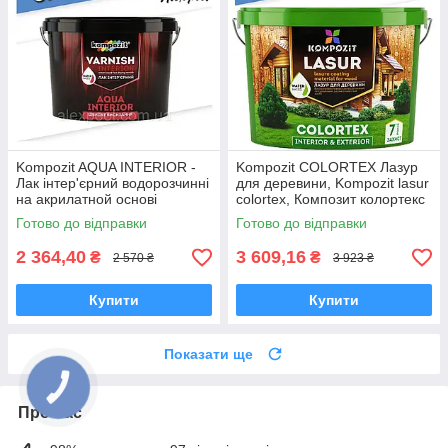
Kompozit AQUA INTERIOR -
Kompozit COLORTEX Лазур
Лак інтер'єрний водорозчинні
для деревини, Kompozit lasur
на акрилатной основі
colortex, Композит колортекс
Готово до відправки
Готово до відправки
2 364,40
3 609,16
₴
₴
2 570 ₴
3 923 ₴
Купити
Купити
Показати ще
Про нас