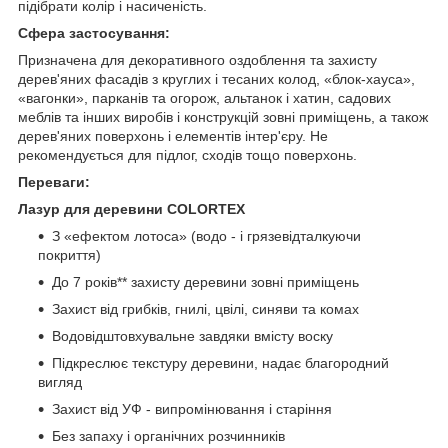
підібрати колір і насиченість.
Сфера застосування:
Призначена для декоративного оздоблення та захисту
дерев'яних фасадів з круглих і тесаних колод, «блок-хауса»,
«вагонки», парканів та огорож, альтанок і хатин, садових
меблів та інших виробів і конструкцій зовні приміщень, а також
дерев'яних поверхонь і елементів інтер'єру. Не
рекомендується для підлог, сходів тощо поверхонь.
Переваги:
Лазур для деревини COLORTEX
З «ефектом лотоса» (водо - і грязевідталкуючи
покриття)
До 7 років** захисту деревини зовні приміщень
Захист від грибків, гнилі, цвілі, синяви та комах
Водовідштовхувальне завдяки вмісту воску
Підкреслює текстуру деревини, надає благородний
вигляд
Захист від УФ - випромінювання і старіння
Без запаху і органічних розчинників