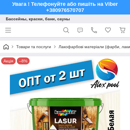
Увага ! Телефонуйте або пишіть на Viber
+380976570707
Бассейны, краски, бани, сауны
Товари та послуги
Лакофарбові матеріали (фарби, лаки,
Акція
–8%