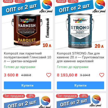
Акція
–10%
Акція
–10%
Kompozit лак паркетний
Kompozit STRONG Лак для
поліуретановий Глянсовий 10
каменю 20 л — Ґрунтовка/лак
л — уретан-алкідний
для каменю акриловий
високоміцний
Готово до відправки
Готово до відправки
3 600
8 193,60
₴
₴
4 000 ₴
9 104 ₴
Купити
Купити
Топ продажів
–8%
Топ продажів
–8%