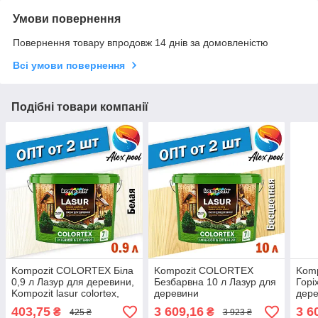
Умови повернення
Повернення товару впродовж 14 днів за домовленістю
Всі умови повернення
Подібні товари компанії
Kompozit COLORTEX Біла
Kompozit COLORTEX
Kom
0,9 л Лазур для деревини,
Безбарвна 10 л Лазур для
Горі
Kompozit lasur colortex,
деревини
дер
Композит коортекс
403,75
3 609,16
3 6
₴
₴
425 ₴
3 923 ₴