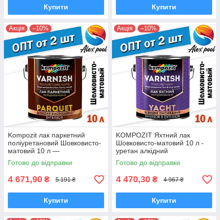
Купити
Купити
Акція
–10%
Акція
–10%
Kompozit лак паркетний
KOMPOZIT Яхтний лак
поліуретановий Шовковисто-
Шовковисто-матовий 10 л -
матовий 10 л —
уретан алкідний
високоміцний
високоміцний
Готово до відправки
Готово до відправки
алкідноуретановий
атмосферостійкий
4 671,90
4 470,30
₴
₴
5 191 ₴
4 967 ₴
Купити
Купити