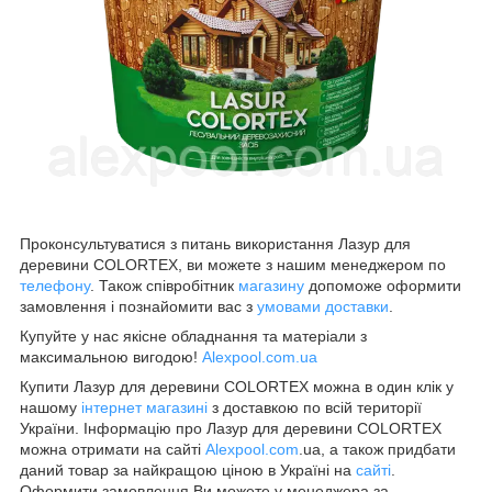
Проконсультуватися з питань використання Лазур для
деревини COLORTEX, ви можете з нашим менеджером по
телефону
. Також співробітник
магазину
допоможе оформити
замовлення і познайомити вас з
умовами доставки
.
Купуйте у нас якісне обладнання та матеріали з
максимальною вигодою!
Alexpool.com.ua
Купити Лазур для деревини COLORTEX можна в один клік у
нашому
інтернет магазині
з доставкою по всій території
України. Інформацію про Лазур для деревини COLORTEX
можна отримати на сайті
Alexpool.com
.ua, а також придбати
даний товар за найкращою ціною в Україні на
сайті
.
Оформити замовлення Ви можете у менеджера за