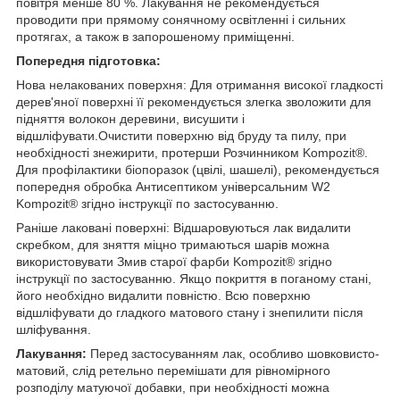
повітря менше 80 %. Лакування не рекомендується
проводити при прямому сонячному освітленні і сильних
протягах, а також в запорошеному приміщенні.
Попередня підготовка:
Нова нелакованих поверхня: Для отримання високої гладкості
дерев'яної поверхні її рекомендується злегка зволожити для
підняття волокон деревини, висушити і
відшліфувати.Очистити поверхню від бруду та пилу, при
необхідності знежирити, протерши Розчинником Kompozit®.
Для профілактики біопоразок (цвілі, шашелі), рекомендується
попередня обробка Антисептиком універсальним W2
Kompozit® згідно інструкції по застосуванню.
Раніше лаковані поверхні: Відшаровуються лак видалити
скребком, для зняття міцно тримаються шарів можна
використовувати Змив старої фарби Kompozit® згідно
інструкції по застосуванню. Якщо покриття в поганому стані,
його необхідно видалити повністю. Всю поверхню
відшліфувати до гладкого матового стану і знепилити після
шліфування.
Лакування:
Перед застосуванням лак, особливо шовковисто-
матовий, слід ретельно перемішати для рівномірного
розподілу матуючої добавки, при необхідності можна