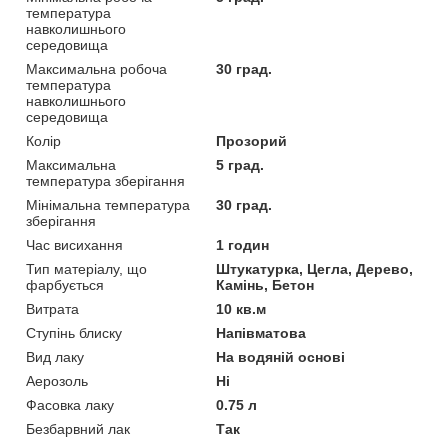
температура
навколишнього
середовища
Максимальна робоча
30 град.
температура
навколишнього
середовища
Колір
Прозорий
Максимальна
5 град.
температура зберігання
Мінімальна температура
30 град.
зберігання
Час висихання
1 годин
Тип матеріалу, що
Штукатурка, Цегла, Дерево,
фарбується
Камінь, Бетон
Витрата
10 кв.м
Ступінь блиску
Напівматова
Вид лаку
На водяній основі
Аерозоль
Ні
Фасовка лаку
0.75 л
Безбарвний лак
Так