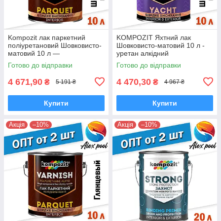
Kompozit лак паркетний
KOMPOZIT Яхтний лак
поліуретановий Шовковисто-
Шовковисто-матовий 10 л -
матовий 10 л —
уретан алкідний
високоміцний
високоміцний
Готово до відправки
Готово до відправки
алкідноуретановий
атмосферостійкий
4 671,90
4 470,30
₴
₴
5 191 ₴
4 967 ₴
Купити
Купити
Акція
–10%
Акція
–10%