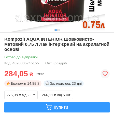
Kompozit AQUA INTERIOR Шовковисто-
матовий 0,75 л Лак інтер'єрний на акрилатной
основі
Готово до відправки
Код: 4820085745155
Опт і роздріб
284,05
₴
299 ₴
Економія
14.95 ₴
Залишилось
23 дні
275,08 ₴
від 2 шт.
266,11 ₴
від 5 шт.
Купити