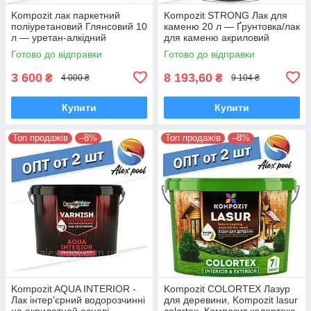
Kompozit лак паркетний
Kompozit STRONG Лак для
поліуретановий Глянсовий 10
каменю 20 л — Ґрунтовка/лак
л — уретан-алкідний
для каменю акриловий
високоміцний
Готово до відправки
Готово до відправки
3 600
8 193,60
₴
₴
4 000 ₴
9 104 ₴
Купити
Купити
Топ продажів
–8%
Топ продажів
–8%
Kompozit AQUA INTERIOR -
Kompozit COLORTEX Лазур
Лак інтер'єрний водорозчинні
для деревини, Kompozit lasur
на акрилатной основі
colortex, Композит колортекс