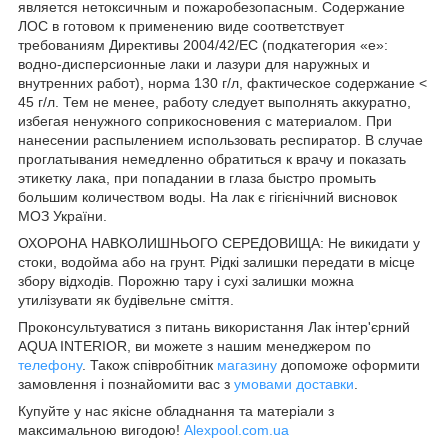
является нетоксичным и пожаробезопасным. Содержание
ЛОС в готовом к применению виде соответствует
требованиям Директивы 2004/42/ЕС (подкатегория «e»:
водно-дисперсионные лаки и лазури для наружных и
внутренних работ), норма 130 г/л, фактическое содержание <
45 г/л. Тем не менее, работу следует выполнять аккуратно,
избегая ненужного соприкосновения с материалом. При
нанесении распылением использовать респиратор. В случае
проглатывания немедленно обратиться к врачу и показать
этикетку лака, при попадании в глаза быстро промыть
большим количеством воды. На лак є гігієнічний висновок
МОЗ України.
ОХОРОНА НАВКОЛИШНЬОГО СЕРЕДОВИЩА: Не викидати у
стоки, водойма або на грунт. Рідкі залишки передати в місце
збору відходів. Порожню тару і сухі залишки можна
утилізувати як будівельне сміття.
Проконсультуватися з питань використання Лак інтер'єрний
AQUA INTERIOR, ви можете з нашим менеджером по
телефону
. Також співробітник
магазину
допоможе оформити
замовлення і познайомити вас з
умовами доставки
.
Купуйте у нас якісне обладнання та матеріали з
максимальною вигодою!
Alexpool.com.ua