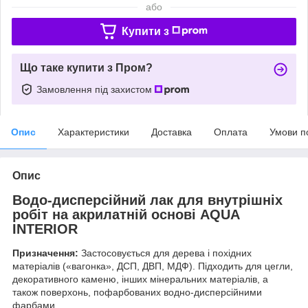
або
Купити з
Що таке купити з Пром?
Замовлення під захистом
Опис
Характеристики
Доставка
Оплата
Умови п
Опис
Водо-дисперсійний лак для внутрішніх
робіт на акрилатній основі AQUA
INTERIOR
Призначення:
Застосовується для дерева і похідних
матеріалів («вагонка», ДСП, ДВП, МДФ). Підходить для цегли,
декоративного каменю, інших мінеральних матеріалів, а
також поверхонь, пофарбованих водно-дисперсійними
фарбами.