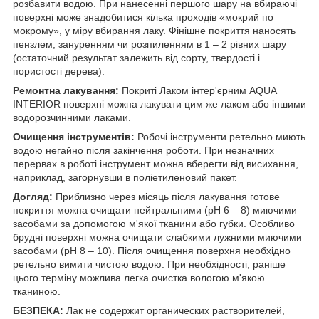
розбавити водою. При нанесенні першого шару на вбираючі
поверхні може знадобитися кілька проходів «мокрий по
мокрому», у міру вбирання лаку. Фінішне покриття наносять
пензлем, зануренням чи розпиленням в 1 – 2 рівних шару
(остаточний результат залежить від сорту, твердості і
пористості дерева).
Ремонтна лакування:
Покриті Лаком інтер'єрним AQUA
INTERIOR поверхні можна лакувати цим же лаком або іншими
водорозчинними лаками.
Очищення інструментів:
Робочі інструменти ретельно миють
водою негайно після закінчення роботи. При незначних
перервах в роботі інструмент можна вберегти від висихання,
наприклад, загорнувши в поліетиленовий пакет.
Догляд:
Приблизно через місяць після лакування готове
покриття можна очищати нейтральними (pH 6 – 8) миючими
засобами за допомогою м'якої тканини або губки. Особливо
брудні поверхні можна очищати слабкими лужними миючими
засобами (pH 8 – 10). Після очищення поверхня необхідно
ретельно вимити чистою водою. При необхідності, раніше
цього терміну можлива легка очистка вологою м'якою
тканиною.
БЕЗПЕКА:
Лак не содержит органических растворителей,