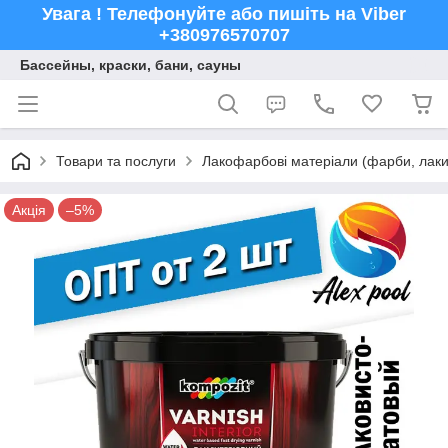
Увага ! Телефонуйте або пишіть на Viber
+380976570707
Бассейны, краски, бани, сауны
Товари та послуги
Лакофарбові матеріали (фарби, лаки,
Акція
–5%