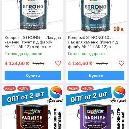
Kompozit STRONG — Лак для
Kompozit STRONG 10 л —
каменю (ґрунт під фарбу
Лак для каменю (ґрунт під
АК-11 і АК-12) з ефектом
фарбу АК-11 і АК-12) з
"мокрого каменю"
ефектом "мокрого каменю"
Готово до відправки
Готово до відправки
4 134,60
4 134,60
₴
₴
4 594 ₴
4 594 ₴
Купити
Купити
Акція
–10%
Акція
–10%