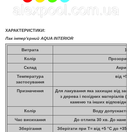
ХАРАКТЕРИСТИКИ:
Лак інтер'єрний AQUA INTERIOR
Витрата
1л/
Колір
Прозорий, 
Склад
Акрило
Температура
від +5 °
застосування
Призначення
Для лакування яка захищає від загр
з дерева і похідних матеріалів (
каменю та інших відповідних
Колір
Воду допускаєтьс
Час висихання
До отлипа 30 хв. До нанесе
Зберігання
Зберігати при Т= від +5 °С до +35 °С