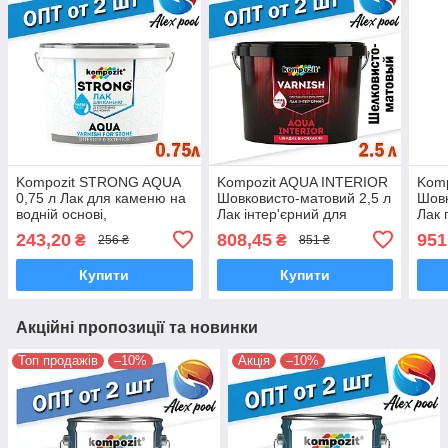
Kompozit STRONG AQUA
Kompozit AQUA INTERIOR
Kom
0,75 л Лак для каменю на
Шовковисто-матовий 2,5 л
Шовк
водній основі,
Лак інтер'єрний для
Лак 
атмосферостійкий
внутрішніх робіт
полі
243,20
808,45
951
₴
₴
256 ₴
851 ₴
осно
Купити
Купити
Акційні пропозиції та новинки
Топ продажів
–10%
Акція
–10%