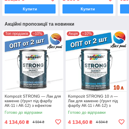
високоміцний YACHT
містить УФ-фільтр
одн
VARNISH Kompozi
VARN
Купити
Купити
Акційні пропозиції та новинки
Топ продажів
–10%
Акція
–10%
Kompozit STRONG — Лак для
Kompozit STRONG 10 л —
каменю (ґрунт під фарбу
Лак для каменю (ґрунт під
АК-11 і АК-12) з ефектом
фарбу АК-11 і АК-12) з
"мокрого каменю"
ефектом "мокрого каменю"
Готово до відправки
Готово до відправки
4 134,60
4 134,60
₴
₴
4 594 ₴
4 594 ₴