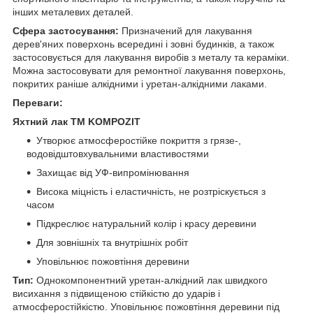
інших металевих деталей.
Сфера застосування:
Призначений для лакування
дерев'яних поверхонь всередині і зовні будинків, а також
застосовується для лакування виробів з металу та кераміки.
Можна застосовувати для ремонтної лакування поверхонь,
покритих раніше алкідними і уретан-алкідними лаками.
Переваги:
Яхтний лак TM KOMPOZIT
Утворює атмосферостійке покриття з грязе-,
водовідштовхувальними властивостями
Захищає від УФ-випромінювання
Висока міцність і еластичність, не розтріскується з
часом
Підкреслює натуральний колір і красу деревини
Для зовнішніх та внутрішніх робіт
Уповільнює пожовтіння деревини
Тип:
Однокомпонентний уретан-алкідний лак швидкого
висихання з підвищеною стійкістю до ударів і
атмосферостійкістю. Уповільнює пожовтіння деревини під