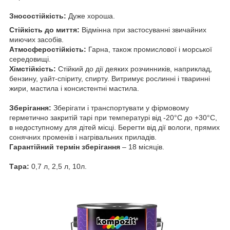
Зносостійкість:
Дуже хороша.
Стійкість до миття:
Відмінна при застосуванні звичайних
миючих засобів.
Атмосферостійкість:
Гарна, також промислової і морської
середовищі.
Хімстійкість:
Стійкий до дії деяких розчинників, наприклад,
бензину, уайт-спіриту, спирту. Витримує рослинні і тваринні
жири, мастила і консистентні мастила.
Зберігання:
Зберігати і транспортувати у фірмовому
герметично закритій тарі при температурі від -20°С до +30°С,
в недоступному для дітей місці. Берегти від дії вологи, прямих
сонячних променів і нагрівальних приладів.
Гарантійний термін зберігання
– 18 місяців.
Тара:
0,7 л, 2,5 л, 10л.