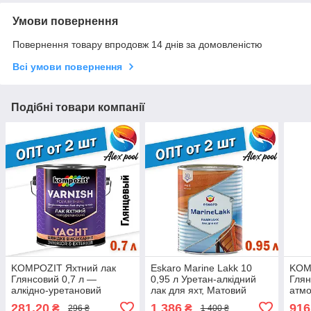
Умови повернення
Повернення товару впродовж 14 днів за домовленістю
Всі умови повернення
Подібні товари компанії
KOMPOZIT Яхтний лак
Eskaro Marine Lakk 10
KOM
Глянсовий 0,7 л —
0,95 л Уретан-алкідний
Глян
алкідно-уретановий
лак для яхт, Матовий
атмо
однокомпонентний
тиксотропний лак для яхт,
акул
281,20
1 386
916
₴
₴
296 ₴
1 400 ₴