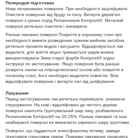
Попередня підготовка
Нова нелакованих поверхня: При необхідності зашліфувати.
Очистити поверхню від бруду та пилу. Витерти дерев'яні
поверхні з цінних порід Розчинником Kompozit®. Металеві
поверхні ретельно очистити і знежирити.
Раніше лаковані поверхні Покриття в хорошому стані при
необхідності вимити розведеним лужним мийним засобом,
ретельно промити водою і висушити. Відшаровуються лак
видалити, для зняття міцно тримаються шарів можна
використовувати Змив старої фарби Kompozit® згідно
інструкції по застосуванню. Якщо поверхня була раніше
розкрита лаком на нітроцелюлозної основі або покриття в
поганому стані, його необхідно видалити повністю. Всю
відшліфувати поверхню і витерти пил від шліфування.
Лакування
Перед застосуванням лак ретельно перемішати, уникаючи
струшування. На нові і відшліфовані до чистого дерева
поверхні наносять ґрунтувальний шар лаку, розбавленого
Розчинником Kompozit® на 20-25%. Раніше лаковані та інші
невбираючі поверхні не вимагають окремого шару грунтовки.
Поверхні, що піддаються атмосферному впливу, завжди
грунтувати глянсовим лаком. Покривні лакування проводять