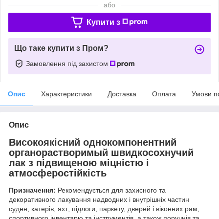
або
Купити з
Що таке купити з Пром?
Замовлення під захистом
Опис
Характеристики
Доставка
Оплата
Умови п
Опис
Високоякісний однокомпонентний
органорастворимый швидкосохнучий
лак з підвищеною міцністю і
атмосферостійкість
Призначення:
Рекомендується для захисного та
декоративного лакування надводних і внутрішніх частин
суден, катерів, яхт; підлоги, паркету, дверей і віконних рам,
спортивного інвентарю та інструментів, а також поручнів та