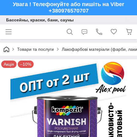
Увага ! Телефонуйте або пишіть на Viber
+380976570707
Бассейны, краски, бани, сауны
Товари та послуги
Лакофарбові матеріали (фарби, лаки,
Акція
–10%