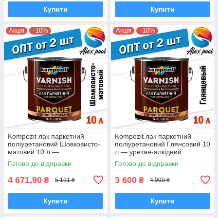
Купити
Купити
Акція
–10%
Акція
–10%
Kompozit лак паркетний
Kompozit лак паркетний
поліуретановий Шовковисто-
поліуретановий Глянсовий 10
матовий 10 л —
л — уретан-алкідний
високоміцний
високоміцний
Готово до відправки
Готово до відправки
алкідноуретановий
4 671,90
3 600
₴
₴
5 191 ₴
4 000 ₴
Купити
Купити