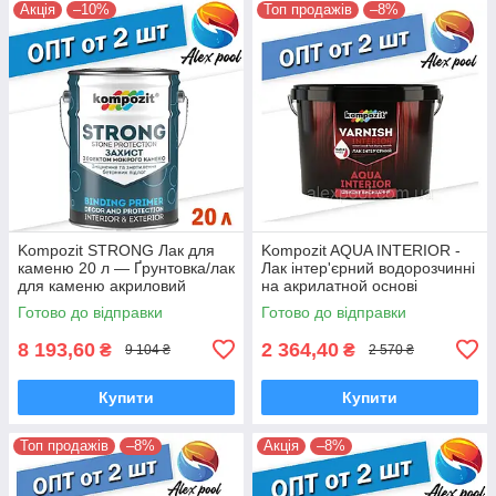
Акція
–10%
Топ продажів
–8%
Kompozit STRONG Лак для
Kompozit AQUA INTERIOR -
каменю 20 л — Ґрунтовка/лак
Лак інтер'єрний водорозчинні
для каменю акриловий
на акрилатной основі
Готово до відправки
Готово до відправки
8 193,60
2 364,40
₴
₴
9 104 ₴
2 570 ₴
Купити
Купити
Топ продажів
–8%
Акція
–8%