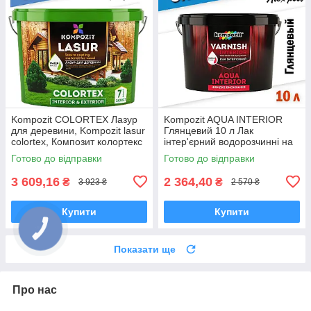
Kompozit COLORTEX Лазур
Kompozit AQUA INTERIOR
для деревини, Kompozit lasur
Глянцевий 10 л Лак
colortex, Композит колортекс
інтер'єрний водорозчинні на
акрилатной основі
Готово до відправки
Готово до відправки
3 609,16
2 364,40
₴
₴
3 923 ₴
2 570 ₴
Купити
Купити
Показати ще
Про нас