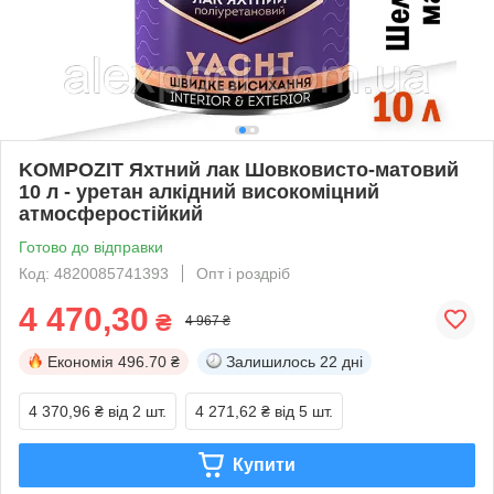
KOMPOZIT Яхтний лак Шовковисто-матовий
10 л - уретан алкідний високоміцний
атмосферостійкий
Готово до відправки
Код: 4820085741393
Опт і роздріб
4 470,30
₴
4 967 ₴
Економія
496.70 ₴
Залишилось
22 дні
4 370,96 ₴
від 2 шт.
4 271,62 ₴
від 5 шт.
Купити