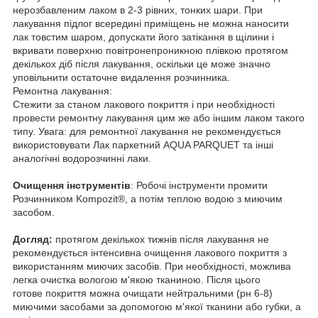
нерозбавленим лаком в 2-3 рівних, тонких шари. При
лакування підлог всередині приміщень не можна наносити
лак товстим шаром, допускати його затікання в щілини і
вкривати поверхню повітронепроникною плівкою протягом
декількох діб після лакування, оскільки це може значно
уповільнити остаточне видалення розчинника.
Ремонтна лакування:
Стежити за станом лакового покриття і при необхідності
провести ремонтну лакування цим же або іншим лаком такого
типу. Увага: для ремонтної лакування не рекомендується
використовувати Лак паркетний AQUA PARQUET та інші
аналогічні водорозчинні лаки.
Очищення інструментів
: Робочі інструменти промити
Розчинником Kompozit®, а потім теплою водою з миючим
засобом.
Догляд:
протягом декількох тижнів після лакування не
рекомендується інтенсивна очищення лакового покриття з
використанням миючих засобів. При необхідності, можлива
легка очистка вологою м'якою тканиною. Після цього
готове покриття можна очищати нейтральними (рн 6-8)
миючими засобами за допомогою м'якої тканини або губки, а