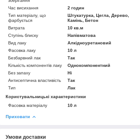
зберігання
Час висихання
2 годин
Тип матеріалу, що
Штукатурка, Цегла, Дерево,
фарбується
Камінь, Бетон
Витрата
10 кв.м
Ступінь блиску
Напівматова
Вид лаку
Алкідноуретановий
Фасовка лаку
10 л
Безбарвний лак
Так
Кількість компонентів лаку
Однокомпонентний
Без запаху
Ні
Антисептична властивість
Так
Тип
Лак
Користувальницькі характеристики
Фасовка матеріалу
10 л
Приховати
Умови доставки