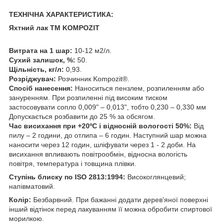
ТЕХНІЧНА ХАРАКТЕРИСТИКА:
Яхтний лак TM KOMPOZIT
Витрата на 1 шар:
10-12 м2/л.
Сухий залишок, %:
50.
Щільність, кг/л:
0,93.
Розріджувач:
Розчинник Kompozit®.
Спосіб нанесення:
Наноситься пензлем, розпиленням або
зануренням. При розпиленні під високим тиском
застосовувати сопло 0,009" – 0,013", тобто 0,230 – 0,330 мм
Допускається розбавити до 25 % за обсягом.
Час висихання при +20ºС і відносній вологості 50%:
Від
пилу – 2 години, до отлипа – 6 годин. Наступний шар можна
наносити через 12 годин, шліфувати через 1 - 2 доби. На
висихання впливають повітрообмін, відносна вологість
повітря, температура і товщина плівки.
Ступінь блиску по ISO 2813:1994:
Високоглянцевий;
напівматовий.
Колір:
Безбарвний. При бажанні додати дерев'яної поверхні
інший відтінок перед лакуванням її можна обробити спиртової
морилкою.