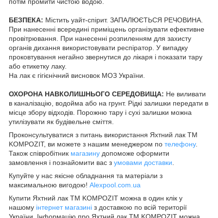
потім промити чистою водою.
БЕЗПЕКА:
Містить уайт-спірит. ЗАПАЛЮЄТЬСЯ РЕЧОВИНА.
При нанесенні всередині приміщень організувати ефективне
провітрювання. При нанесенні розпиленням для захисту
органів дихання використовувати респіратор. У випадку
проковтування негайно звернутися до лікаря і показати тару
або етикетку лаку.
На лак є гігієнічний висновок МОЗ України.
ОХОРОНА НАВКОЛИШНЬОГО СЕРЕДОВИЩА:
Не виливати
в каналізацію, водойма або на грунт. Рідкі залишки передати в
місце збору відходів. Порожню тару і сухі залишки можна
утилізувати як будівельне сміття.
Проконсультуватися з питань використання Яхтний лак TM
KOMPOZIT, ви можете з нашим менеджером по
телефону
.
Також співробітник
магазину
допоможе оформити
замовлення і познайомити вас з
умовами доставки
.
Купуйте у нас якісне обладнання та матеріали з
максимальною вигодою!
Alexpool.com.ua
Купити Яхтний лак TM KOMPOZIT можна в один клік у
нашому
інтернет магазині
з доставкою по всій території
України. Інформацію про Яхтний лак TM KOMPOZIT можна