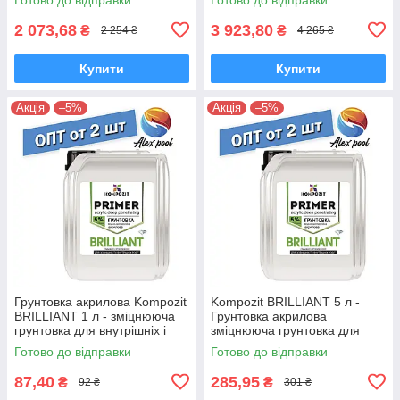
2 073,68
3 923,80
₴
₴
2 254 ₴
4 265 ₴
Купити
Купити
Акція
–5%
Акція
–5%
Грунтовка акрилова Kompozit
Kompozit BRILLIANT 5 л -
BRILLIANT 1 л - зміцнююча
Грунтовка акрилова
грунтовка для внутрішніх і
зміцнююча грунтовка для
зовнішніх робіт
внутрішніх і зовнішніх робіт
Готово до відправки
Готово до відправки
87,40
285,95
₴
₴
92 ₴
301 ₴