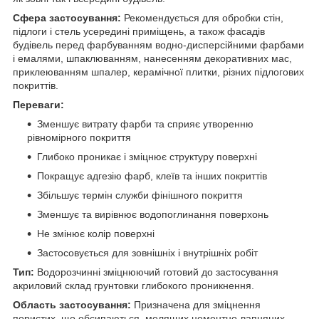
Сфера застосування:
Рекомендується для обробки стін,
підлоги і стель усередині приміщень, а також фасадів
будівель перед фарбуванням водно-дисперсійними фарбами
і емалями, шпаклюванням, нанесенням декоративних мас,
приклеюванням шпалер, керамічної плитки, різних підлогових
покриттів.
Переваги:
Зменшує витрату фарби та сприяє утворенню
рівномірного покриття
Глибоко проникає і зміцнює структуру поверхні
Покращує адгезію фарб, клеїв та інших покриттів
Збільшує термін служби фінішного покриття
Зменшує та вирівнює водопоглинання поверхонь
Не змінює колір поверхні
Застосовується для зовнішніх і внутрішніх робіт
Тип:
Водорозчинні зміцнюючий готовий до застосування
акриловий склад грунтовки глибокого проникнення.
Область застосування:
Призначена для зміцнення
пористих, що обсипаються, мелящих цементно-вапняних,