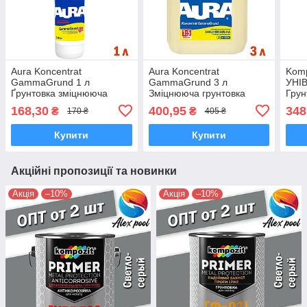
Aura Koncentrat
Aura Koncentrat
Komp
GammaGrund 1 л
GammaGrund 3 л
УНІ
Ґрунтовка зміцнююча
Зміцнююча грунтовка
Грун
глибокого проникнення
глибокого проникнення
зміц
168,30
400,95
348
₴
₴
170 ₴
405 ₴
для внутрішніх і зовнішніх
для внутрішніх і зовнішніх
глиб
робіт
робіт
Купити
Купити
Акційні пропозиції та новинки
Акція
–10%
Акція
–10%