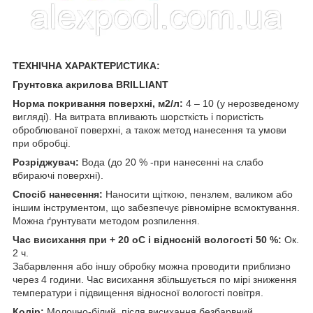
ТЕХНІЧНА ХАРАКТЕРИСТИКА:
Грунтовка акрилова BRILLIANT
Норма покривання поверхні, м2/л:
4 – 10 (у нерозведеному
вигляді). На витрата впливають шорсткість і пористість
оброблюваної поверхні, а також метод нанесення та умови
при обробці.
Розріджувач:
Вода (до 20 % -при нанесенні на слабо
вбираючі поверхні).
Спосіб нанесення:
Наносити щіткою, пензлем, валиком або
іншим інструментом, що забезпечує рівномірне всмоктування.
Можна ґрунтувати методом розпилення.
Час висихання при + 20 оС і відносній вологості 50 %:
Ок.
2 ч.
Забарвлення або іншу обробку можна проводити приблизно
через 4 години. Час висихання збільшується по мірі зниження
температури і підвищення відносної вологості повітря.
Колір:
Молочно-білий, після висихання безбарвний,