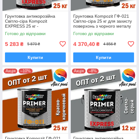
Грунтовка антикорозійна
Грунтовка Kompozit ГФ-021
Світло-сіра Kompozit
Світло-сіра 25 кг для захисту
EXPRESS 25 кг -
поверхонь з чорного металу
Швидковисихаюча уретан-
Готово до відправки
Готово до відправки
алкідна
5 283
4 370,40
₴
₴
5 870 ₴
4 856 ₴
Купити
Купити
Акція
–10%
Акція
–8%
Грунтовка Kompozit ГФ-021
Грунтовка антикорозійна