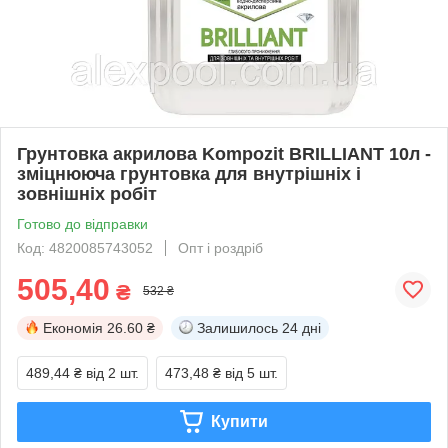
Грунтовка акрилова Kompozit BRILLIANT 10л -
зміцнююча грунтовка для внутрішніх і
зовнішніх робіт
Готово до відправки
Код: 4820085743052
Опт і роздріб
505,40
₴
532 ₴
Економія
26.60 ₴
Залишилось
24 дні
489,44 ₴
від 2 шт.
473,48 ₴
від 5 шт.
Купити