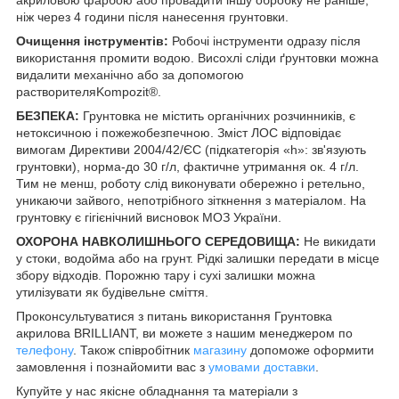
ніж через 4 години після нанесення грунтовки.
Очищення інструментів:
Робочі інструменти одразу після
використання промити водою. Висохлі сліди ґрунтовки можна
видалити механічно або за допомогою
растворителяKompozit®.
БЕЗПЕКА:
Грунтовка не містить органічних розчинників, є
нетоксичною і пожежобезпечною. Зміст ЛОС відповідає
вимогам Директиви 2004/42/ЄС (підкатегорія «h»: зв'язують
грунтовки), норма-до 30 г/л, фактичне утримання ок. 4 г/л.
Тим не менш, роботу слід виконувати обережно і ретельно,
уникаючи зайвого, непотрібного зіткнення з матеріалом. На
грунтовку є гігієнічний висновок МОЗ України.
ОХОРОНА НАВКОЛИШНЬОГО СЕРЕДОВИЩА:
Не викидати
у стоки, водойма або на грунт. Рідкі залишки передати в місце
збору відходів. Порожню тару і сухі залишки можна
утилізувати як будівельне сміття.
Проконсультуватися з питань використання Грунтовка
акрилова BRILLIANT, ви можете з нашим менеджером по
телефону
. Також співробітник
магазину
допоможе оформити
замовлення і познайомити вас з
умовами доставки
.
Купуйте у нас якісне обладнання та матеріали з