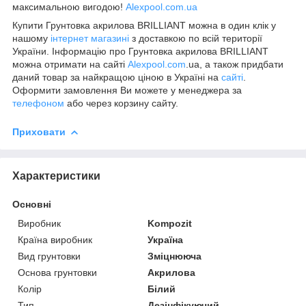
максимальною вигодою!
Alexpool.com.ua
Купити Грунтовка акрилова BRILLIANT можна в один клік у
нашому
інтернет магазині
з доставкою по всій території
України. Інформацію про Грунтовка акрилова BRILLIANT
можна отримати на сайті
Alexpool.com
.ua, а також придбати
даний товар за найкращою ціною в Україні на
сайті
.
Оформити замовлення Ви можете у менеджера за
телефоном
або через корзину сайту.
Приховати
Характеристики
Основні
Виробник
Kompozit
Країна виробник
Україна
Вид грунтовки
Зміцнююча
Основа грунтовки
Акрилова
Колір
Білий
Тип
Дезінфікуючий