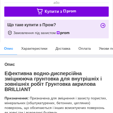
або
Купити з
Що таке купити з Пром?
Замовлення під захистом
Опис
Характеристики
Доставка
Оплата
Умови п
Опис
Ефективна водно-дисперсійна
зміцнююча грунтовка для внутрішніх і
зовнішніх робіт Грунтовка акрилова
BRILLIANT
Призначення:
Призначена для зміцнення і захисту пористих,
мінеральних (обштукатурених, бетонних, цегляних)
поверхонь, що обсипаються і інших всмоктуючих поверхонь
як зовні так і всередині будівель.