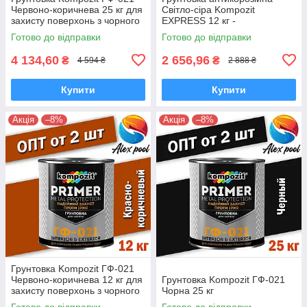
Червоно-коричнева 25 кг для
Світло-сіра Kompozit
захисту поверхонь з чорного
EXPRESS 12 кг -
металу
Швидковисихаюча уретан-
Готово до відправки
Готово до відправки
алкідна
4 134,60
2 656,96
₴
₴
4 594 ₴
2 888 ₴
Купити
Купити
Акція
–8%
Акція
–8%
Грунтовка Kompozit ГФ-021
Червоно-коричнева 12 кг для
Грунтовка Kompozit ГФ-021
захисту поверхонь з чорного
Чорна 25 кг
металу
Готово до відправки
Готово до відправки