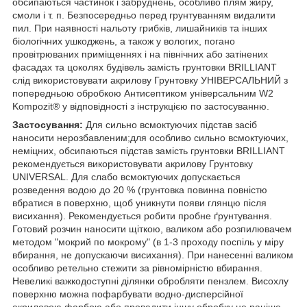
обсипаються частинок і забруднень, особливо плям жиру,
смоли і т. п. Безпосередньо перед грунтуванням видалити
пил. При наявності нальоту грибків, лишайників та інших
біологічних ушкоджень, а також у вологих, погано
провітрюваних приміщеннях і на північних або затінених
фасадах та цоколях будівель замість грунтовки BRILLIANT
слід використовувати акрилову Грунтовку УНІВЕРСАЛЬНИЙ з
попередньою обробкою Антисептиком універсальним W2
Kompozit® у відповідності з інструкцією по застосуванню.
Застосування:
Для сильно всмоктуючих підстав засіб
наносити нерозбавленим;для особливо сильно всмоктуючих,
неміцних, обсипаються підстав замість грунтовки BRILLIANT
рекомендується використовувати акрилову Грунтовку
UNIVERSAL. Для слабо всмоктуючих допускається
розведення водою до 20 % (грунтовка повинна повністю
вбратися в поверхню, щоб уникнути появи глянцю після
висихання). Рекомендується робити пробне ґрунтування.
Готовий розчин наносити щіткою, валиком або розпилювачем
методом "мокрий по мокрому" (в 1-3 проходу поспіль у міру
вбирання, не допускаючи висихання). При нанесенні валиком
особливо ретельно стежити за рівномірністю вбирання.
Невеликі важкодоступні ділянки обробляти пензлем. Висохлу
поверхню можна пофарбувати водно-дисперсійної
акриловою фарбою або провадити іншу обробку не раніше,