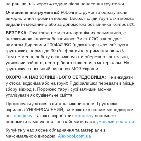
не раніше, ніж через 4 години після нанесення грунтовки.
Очищення інструментів:
Робочі інструменти одразу після
використання промити водою. Висохлі сліди ґрунтовки можна
видалити механічно або за допомогою розчинника Kompozit®.
БЕЗПЕКА:
Грунтовка не містить органічних розчинників, є
нетоксичною і пожежобезпечною. Зміст ЛОС відповідає
вимогам Директиви 2004/42/ЄС (підкатегорія «h»: зв'язують
грунтовки), норма-до 30 г/л, фактичне утримання ок. 4 г/л.
Тим не менш, роботу слід виконувати обережно і ретельно,
уникаючи зайвого, непотрібного зіткнення з матеріалом. На
грунтовку є гігієнічний висновок МОЗ України.
ОХОРОНА НАВКОЛИШНЬОГО СЕРЕДОВИЩА:
Не викидати
у стоки, водойма або на грунт. Рідкі залишки передати в місце
збору відходів. Порожню тару і сухі залишки можна
утилізувати як будівельне сміття.
Проконсультуватися з питань використання Грунтовка
акрилова УНІВЕРСАЛЬНИЙ, ви можете з нашим менеджером
по
телефону
. Також співробітник
магазину
допоможе
оформити замовлення і познайомити вас з
умовами доставки
.
Купуйте у нас якісне обладнання та матеріали з
максимальною вигодою!
Alexpool.com.ua