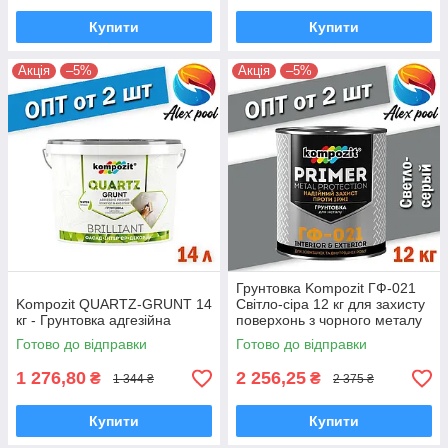
Купити
Купити
Акція
–5%
Акція
–5%
Грунтовка Kompozit ГФ-021
Kompozit QUARTZ-GRUNT 14
Світло-сіра 12 кг для захисту
кг - Грунтовка адгезійна
поверхонь з чорного металу
Готово до відправки
Готово до відправки
1 276,80
2 256,25
₴
₴
1 344 ₴
2 375 ₴
Купити
Купити