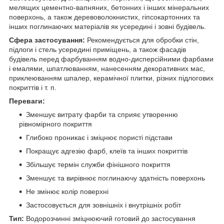
мелящих цементно-вапняних, бетонних і інших мінеральних
поверхонь, а також деревоволокнистих, гіпсокартонних та
інших поглинаючих матеріалів як усередині і зовні будівель.
Сфера застосування:
Рекомендується для обробки стін,
підлоги і стель усередині приміщень, а також фасадів
будівель перед фарбуванням водно-дисперсійними фарбами
і емалями, шпатлюванням, нанесенням декоративних мас,
приклеюванням шпалер, керамічної плитки, різних підлогових
покриттів і т. п.
Переваги:
Зменшує витрату фарби та сприяє утворенню
рівномірного покриття
Глибоко проникає і зміцнює пористі підстави
Покращує адгезію фарб, клеїв та інших покриттів
Збільшує термін служби фінішного покриття
Зменшує та вирівнює поглинаючу здатність поверхонь
Не змінює колір поверхні
Застосовується для зовнішніх і внутрішніх робіт
Тип:
Водорозчинні зміцнюючий готовий до застосування