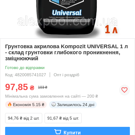
Грунтовка акрилова Kompozit UNIVERSAL 1 л
- склад грунтовки глибокого проникнення,
зміцнюючий
Готово до відправки
Код: 4820085741027
Опт і роздріб
97,85
₴
103 ₴
Мінімальна сума замовлення на сайті — 200 ₴
Економія
5.15 ₴
Залишилось
24 дні
94,76 ₴
від 2 шт.
91,67 ₴
від 5 шт.
Купити