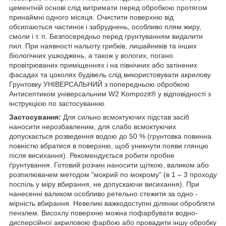
цементній основі слід витримати перед обробкою протягом
принаймні одного місяця. Очистити поверхню від
обсипаються частинок і забруднень, особливо плям жиру,
смоли і т. п. Безпосередньо перед грунтуванням видалити
пил. При наявності нальоту грибків, лишайників та інших
біологічних ушкоджень, а також у вологих, погано
провітрюваних приміщеннях і на північних або затінених
фасадах та цоколях будівель слід використовувати акрилову
Грунтовку УНІВЕРСАЛЬНИЙ з попередньою обробкою
Антисептиком універсальним W2 Kompozit® у відповідності з
інструкцією по застосуванню.
Застосування:
Для сильно всмоктуючих підстав засіб
наносити нерозбавленим, для слабо всмоктуючих
допускається розведення водою до 50 % (грунтовка повинна
повністю вбратися в поверхню, щоб уникнути появи глянцю
після висихання). Рекомендується робити пробне
ґрунтування. Готовий розчин наносити щіткою, валиком або
розпилювачем методом "мокрий по мокрому" (в 1 – 3 проходу
поспіль у міру вбирання, не допускаючи висихання). При
нанесенні валиком особливо ретельно стежити за одно -
мірність вбирання. Невеликі важкодоступні ділянки обробляти
пензлем. Висохлу поверхню можна пофарбувати водно-
дисперсійної акриловою фарбою або провадити іншу обробку