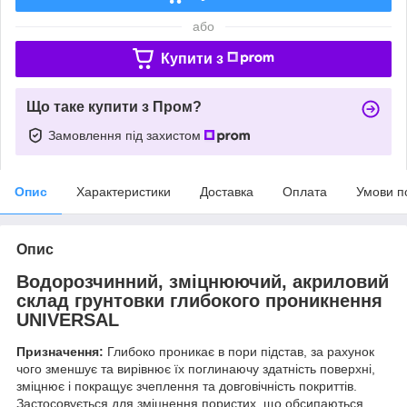
або
Купити з
Що таке купити з Пром?
Замовлення під захистом
Опис
Характеристики
Доставка
Оплата
Умови п
Опис
Водорозчинний, зміцнюючий, акриловий
склад грунтовки глибокого проникнення
UNIVERSAL
Призначення:
Глибоко проникає в пори підстав, за рахунок
чого зменшує та вирівнює їх поглинаючу здатність поверхні,
зміцнює і покращує зчеплення та довговічність покриттів.
Застосовується для зміцнення пористих, що обсипаються,