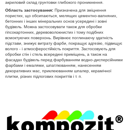
акриловий склад грунтовки глибокого проникнення.
Область застосування:
Призначена для зміцнення
пористих, що обсипаються, мелящих цементно-вапняних,
бетонних і інших мінеральних основ усередині і зовні
будівель. Можна застосовувати також для обробки
гіпсокартонних, деревоволокнистих і тому подібних
всмоктуючих поверхонь. Вирівнює поглинаючу здатність
підстави, знижує витрату фарби, покращує адгезію, підвищує
волого - і атмосферостійкість покриття. Застосовують для
обробки стін і стель всередині приміщень, а також на
фасадах будівель перед фарбуванням водно-дисперсійними
фарбами і емалями, шпатлюванням, нанесенням
декоративних мас, приклеюванням шпалер, керамічної
плитки, різних підлогових покриттів і т. п.