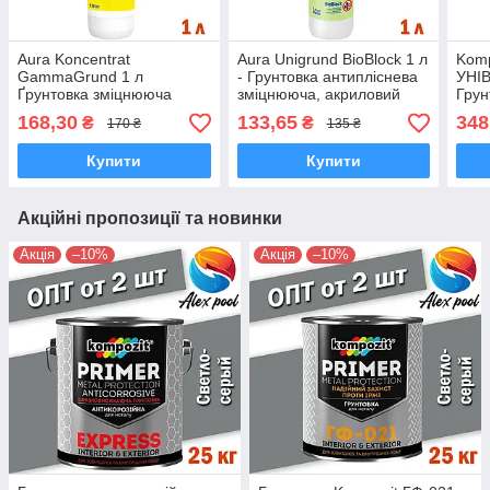
Aura Koncentrat
Aura Unigrund BioBlock 1 л
Komp
GammaGrund 1 л
- Грунтовка антипліснева
УНІ
Ґрунтовка зміцнююча
зміцнююча, акриловий
Грун
глибокого проникнення
водно-дисперсійний
зміц
168,30
133,65
348
₴
₴
170 ₴
135 ₴
для внутрішніх і зовнішніх
антиплесневый
глиб
робіт
Купити
Купити
Акційні пропозиції та новинки
Акція
–10%
Акція
–10%