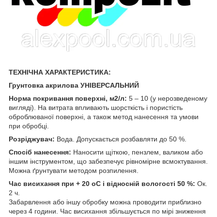
ТЕХНІЧНА ХАРАКТЕРИСТИКА:
Грунтовка акрилова УНІВЕРСАЛЬНИЙ
Норма покривання поверхні, м2/л:
5 – 10 (у нерозведеному
вигляді). На витрата впливають шорсткість і пористість
оброблюваної поверхні, а також метод нанесення та умови
при обробці.
Розріджувач:
Вода. Допускається розбавляти до 50 %.
Спосіб нанесення:
Наносити щіткою, пензлем, валиком або
іншим інструментом, що забезпечує рівномірне всмоктування.
Можна ґрунтувати методом розпилення.
Час висихання при + 20 оС і відносній вологості 50 %:
Ок.
2 ч.
Забарвлення або іншу обробку можна проводити приблизно
через 4 години. Час висихання збільшується по мірі зниження