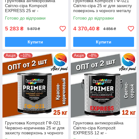
Грунтовка антикорозійна
Грунтовка Kompozit ГФ-021
Світло-сіра Kompozit
Світло-сіра 25 кг для захисту
EXPRESS 25 кг -
поверхонь з чорного металу
Швидковисихаюча уретан-
Готово до відправки
Готово до відправки
алкідна
5 283
4 370,40
₴
₴
5 870 ₴
4 856 ₴
Купити
Купити
Акція
–10%
Акція
–8%
Грунтовка Kompozit ГФ-021
Грунтовка антикорозійна
Червоно-коричнева 25 кг для
Світло-сіра Kompozit
захисту поверхонь з чорного
EXPRESS 12 кг -
металу
Швидковисихаюча уретан-