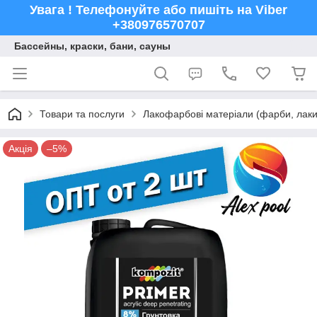
Увага ! Телефонуйте або пишіть на Viber
+380976570707
Бассейны, краски, бани, сауны
Товари та послуги
Лакофарбові матеріали (фарби, лаки,
Акція
–5%