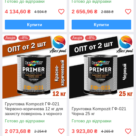
Готово до відправки
Готово до відправки
алкідна
4 134,60
2 656,96
₴
₴
4 594 ₴
2 888 ₴
Купити
Купити
Акція
–8%
Акція
–8%
Грунтовка Kompozit ГФ-021
Червоно-коричнева 12 кг для
Грунтовка Kompozit ГФ-021
захисту поверхонь з чорного
Чорна 25 кг
металу
Готово до відправки
Готово до відправки
2 073,68
3 923,80
₴
₴
2 254 ₴
4 265 ₴