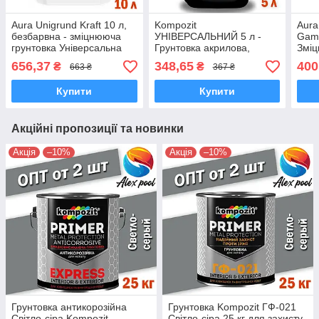
Aura Unigrund Kraft 10 л,
Kompozit
Aura
безбарвна - зміцнююча
УНІВЕРСАЛЬНИЙ 5 л -
Gam
грунтовка Універсальна
Грунтовка акрилова,
Зміц
глибокого проникнення
зміцнююча, склад
глиб
656,37
348,65
400
₴
₴
663 ₴
367 ₴
глибокого проникнення
для 
робі
Купити
Купити
Акційні пропозиції та новинки
Акція
–10%
Акція
–10%
Грунтовка антикорозійна
Грунтовка Kompozit ГФ-021
Світло-сіра Kompozit
Світло-сіра 25 кг для захисту