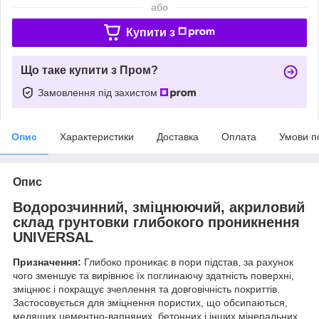
або
Купити з
Що таке купити з Пром?
Замовлення під захистом
Опис
Характеристики
Доставка
Оплата
Умови п
Опис
Водорозчинний, зміцнюючий, акриловий
склад грунтовки глибокого проникнення
UNIVERSAL
Призначення:
Глибоко проникає в пори підстав, за рахунок
чого зменшує та вирівнює їх поглинаючу здатність поверхні,
зміцнює і покращує зчеплення та довговічність покриттів.
Застосовується для зміцнення пористих, що обсипаються,
мелящих цементно-вапняних, бетонних і інших мінеральних