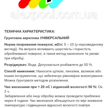
ТЕХНІЧНА ХАРАКТЕРИСТИКА:
Грунтовка акрилова УНІВЕРСАЛЬНИЙ
Норма покривання поверхні, м2/л:
5 – 10 (у нерозведеному
вигляді). На витрата впливають шорсткість і пористість
оброблюваної поверхні, а також метод нанесення та умови
при обробці.
Розріджувач:
Вода. Допускається розбавляти до 50 %.
Спосіб нанесення:
Наносити щіткою, пензлем, валиком або
іншим інструментом, що забезпечує рівномірне всмоктування.
Можна ґрунтувати методом розпилення.
Час висихання при + 20 оС і відносній вологості 50 %:
Ок.
2 ч.
Забарвлення або іншу обробку можна проводити приблизно
через 4 години. Час висихання збільшується по мірі зниження
температури і підвищення відносної вологості повітря.