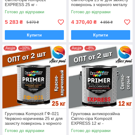
EXPRESS 25 кг -
поверхонь з чорного металу
Швидковисихаюча уретан-
Готово до відправки
Готово до відправки
алкідна
5 283
4 370,40
₴
₴
5 870 ₴
4 856 ₴
Купити
Купити
Акція
–10%
Акція
–8%
Грунтовка Kompozit ГФ-021
Грунтовка антикорозійна
Червоно-коричнева 25 кг для
Світло-сіра Kompozit
захисту поверхонь з чорного
EXPRESS 12 кг -
металу
Швидковисихаюча уретан-
Готово до відправки
Готово до відправки
алкідна