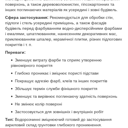
поверхонь, а також деревоволокнистих, гіпсокартонних та
інших поглинаючих матеріалів як усередині і зовні будівель.
Сфера застосування:
Рекомендується для обробки стін,
підлоги і стель усередині приміщень, а також фасадів
будівель перед фарбуванням водно-дисперсійними фарбами
і емалями, шпатлюванням, нанесенням декоративних мас,
приклеюванням шпалер, керамічної плитки, різних підлогових
покриттів і т. п.
Переваги:
Зменшує витрату фарби та сприяє утворенню
рівномірного покриття
Глибоко проникає і зміцнює пористі підстави
Покращує адгезію фарб, клеїв та інших покриттів
Збільшує термін служби фінішного покриття
Зменшує та вирівнює поглинаючу здатність поверхонь
Не змінює колір поверхні
Застосовується для зовнішніх і внутрішніх робіт
Тип:
Водорозчинні зміцнюючий готовий до застосування
акриловий склад грунтовки глибокого проникнення.