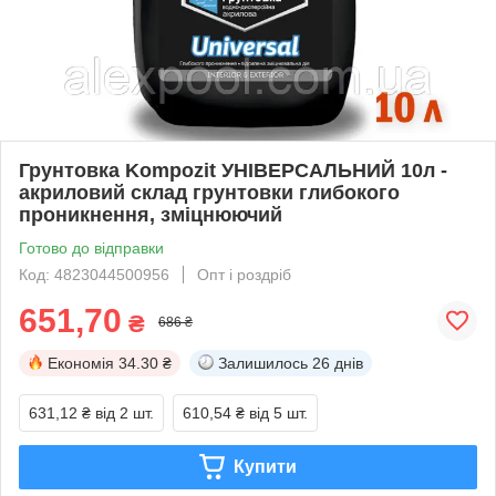
Грунтовка Kompozit УНІВЕРСАЛЬНИЙ 10л -
акриловий склад грунтовки глибокого
проникнення, зміцнюючий
Готово до відправки
Код: 4823044500956
Опт і роздріб
651,70
₴
686 ₴
Економія
34.30 ₴
Залишилось
26 днів
631,12 ₴
від 2 шт.
610,54 ₴
від 5 шт.
Купити