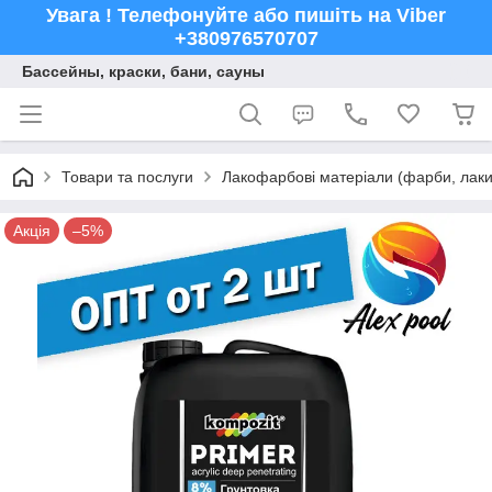
Увага ! Телефонуйте або пишіть на Viber
+380976570707
Бассейны, краски, бани, сауны
Товари та послуги
Лакофарбові матеріали (фарби, лаки,
Акція
–5%