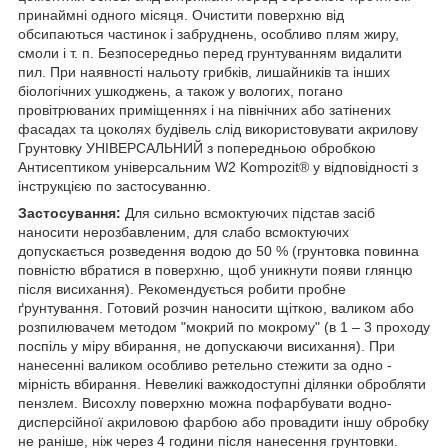
принаймні одного місяця. Очистити поверхню від
обсипаються частинок і забруднень, особливо плям жиру,
смоли і т. п. Безпосередньо перед грунтуванням видалити
пил. При наявності нальоту грибків, лишайників та інших
біологічних ушкоджень, а також у вологих, погано
провітрюваних приміщеннях і на північних або затінених
фасадах та цоколях будівель слід використовувати акрилову
Грунтовку УНІВЕРСАЛЬНИЙ з попередньою обробкою
Антисептиком універсальним W2 Kompozit® у відповідності з
інструкцією по застосуванню.
Застосування:
Для сильно всмоктуючих підстав засіб
наносити нерозбавленим, для слабо всмоктуючих
допускається розведення водою до 50 % (грунтовка повинна
повністю вбратися в поверхню, щоб уникнути появи глянцю
після висихання). Рекомендується робити пробне
ґрунтування. Готовий розчин наносити щіткою, валиком або
розпилювачем методом "мокрий по мокрому" (в 1 – 3 проходу
поспіль у міру вбирання, не допускаючи висихання). При
нанесенні валиком особливо ретельно стежити за одно -
мірність вбирання. Невеликі важкодоступні ділянки обробляти
пензлем. Висохлу поверхню можна пофарбувати водно-
дисперсійної акриловою фарбою або провадити іншу обробку
не раніше, ніж через 4 години після нанесення грунтовки.