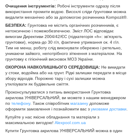
Очищення інструментів:
Робочі інструменти одразу після
використання промити водою. Висохлі сліди ґрунтовки можна
видалити механічно або за допомогою розчинника Kompozit®.
БЕЗПЕКА:
Грунтовка не містить органічних розчинників, є
нетоксичною і пожежобезпечною. Зміст ЛОС відповідає
вимогам Директиви 2004/42/ЄС (підкатегорія «h»: зв'язують
грунтовки), норма-до 30 г/л, фактичне утримання ок. 4 г/л.
Тим не менш, роботу слід виконувати обережно і ретельно,
уникаючи зайвого, непотрібного зіткнення з матеріалом. На
грунтовку є гігієнічний висновок МОЗ України.
ОХОРОНА НАВКОЛИШНЬОГО СЕРЕДОВИЩА:
Не викидати
у стоки, водойма або на грунт. Рідкі залишки передати в місце
збору відходів. Порожню тару і сухі залишки можна
утилізувати як будівельне сміття.
Проконсультуватися з питань використання Грунтовка
акрилова УНІВЕРСАЛЬНИЙ, ви можете з нашим менеджером
по
телефону
. Також співробітник
магазину
допоможе
оформити замовлення і познайомити вас з
умовами доставки
.
Купуйте у нас якісне обладнання та матеріали з
максимальною вигодою!
Alexpool.com.ua
Купити Грунтовка акрилова УНІВЕРСАЛЬНИЙ можна в один