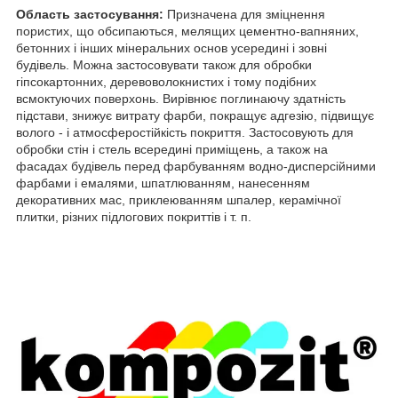
Область застосування:
Призначена для зміцнення
пористих, що обсипаються, мелящих цементно-вапняних,
бетонних і інших мінеральних основ усередині і зовні
будівель. Можна застосовувати також для обробки
гіпсокартонних, деревоволокнистих і тому подібних
всмоктуючих поверхонь. Вирівнює поглинаючу здатність
підстави, знижує витрату фарби, покращує адгезію, підвищує
волого - і атмосферостійкість покриття. Застосовують для
обробки стін і стель всередині приміщень, а також на
фасадах будівель перед фарбуванням водно-дисперсійними
фарбами і емалями, шпатлюванням, нанесенням
декоративних мас, приклеюванням шпалер, керамічної
плитки, різних підлогових покриттів і т. п.