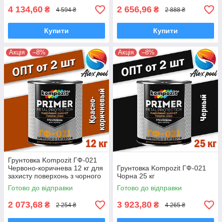
4 134,60
2 656,96
₴
₴
4 594 ₴
2 888 ₴
Купити
Купити
Акція
–8%
Акція
–8%
Грунтовка Kompozit ГФ-021
Червоно-коричнева 12 кг для
Грунтовка Kompozit ГФ-021
захисту поверхонь з чорного
Чорна 25 кг
металу
Готово до відправки
Готово до відправки
2 073,68
3 923,80
₴
₴
2 254 ₴
4 265 ₴