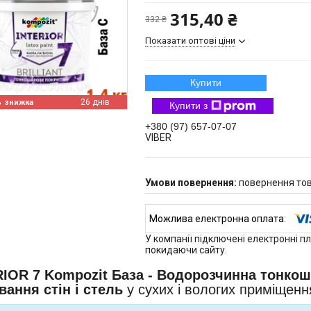
315,40 ₴
332 ₴
Показати оптові ціни
Купити
%
26 днів
Купити з
+380 (97) 657-07-07
VIBER
повернення тов
У компанії підключені електронні п
покидаючи сайту.
IOR 7 Kompozit База - Водорозчинна тонкош
ання стін і стель
у сухих і вологих приміщенн