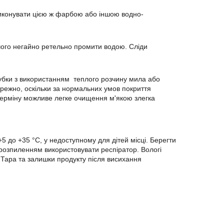
конувати цією ж фарбою або іншою водно-
чого негайно ретельно промити водою. Сліди
бки з використанням теплого розчину мила або
режно, оскільки за нормальних умов покриття
о терміну можливе легке очищення м'якою злегка
+5 до +35 °C, у недоступному для дітей місці. Берегти
я розпиленням використовувати респіратор. Вологі
 Тара та залишки продукту після висихання