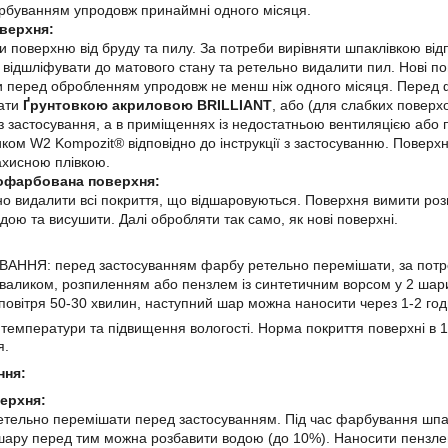
рбуванням упродовж принаймні одного місяця.
верхня:
поверхню від бруду та пилу. За потреби вирівняти шпаклівкою відпов
відшліфувати до матового стану та ретельно видалити пил. Нові п
 перед обробленням упродовж не менш ніж одного місяця. Перед ф
вати
Ґрунтовкою акриловою BRILLIANT
, або (для слабких повер
ї з застосування, а в приміщеннях із недостатньою вентиляцією аб
ком W2 Kompozit® відповідно до інструкції з застосуванню. Повер
ахисною плівкою.
офарбована поверхня:
 видалити всі покриття, що відшаровуються. Поверхня вимити ро
дою та висушити. Далі обробляти так само, як нові поверхні.
АННЯ: перед застосуванням фарбу ретельно перемішати, за потре
валиком, розпиленням або пензлем із синтетичним ворсом у 2 шари.
 повітря 50-30 хвилин, наступний шар можна наносити через 1-2 год
температури та підвищення вологості. Норма покриття поверхні в 1
я.
ння:
ерхня:
тельно перемішати перед застосуванням. Під час фарбування шпа
ару перед тим можна розбавити водою (до 10%). Наносити пензле