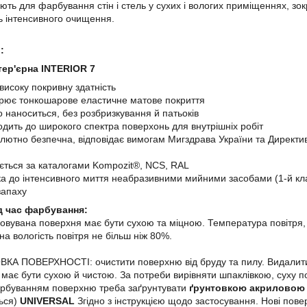
ють для фарбування стін і стель у сухих і вологих приміщеннях, з
 інтенсивного очищення.
:
тер'єрна INTERIOR 7
високу покривну здатність
рює тонкошарове еластичне матове покриття
о наноситься, без розбризкування й патьоків
одить до широкого спектра поверхонь для внутрішніх робіт
лютно безпечна, відповідає вимогам Мигздрава України та Директив
ється за каталогами Kompozit®, NCS, RAL
ка до інтенсивного миття неабразивними мийними засобами (1-й кл
запаху
д час фарбування:
вана поверхня має бути сухою та міцною. Температура повітря, ф
сна вологість повітря не більш ніж 80%.
А ПОВЕРХНОСТІ: очистити поверхню від бруду та пилу. Видалити с
має бути сухою й чистою. За потреби вирівняти шпаклівкою, суху 
рбуванням поверхню треба заґрунтувати
ґрунтовкою акриловою
ься)
UNIVERSAL
Згідно з інструкцією щодо застосування. Нові пов