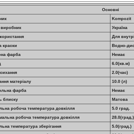
Основні
бник
Kompozit
 виробник
Україна
користання
Для внутр
а краски
Водно-дис
рна фарба
Немає
од
6.0(кв.м)
исихання
2.0(час)
ння матеріалу
10.0 (л)
ольна фарба
Немає
нь блиску
Матова
альна робоча температура довкілля
5.0 град.
мальна робоча температура довкілля
28.0(град.)
льна температура зберігання
5.0(град.)