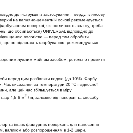
ідно до інструкції із застосування. Тверду, глянсову
оверхні на вапняно-цементній основі рекомендується
арбуванням поверхні, які поглинають вологу, треба
хонь, що обсипаються) UNIVERSAL відповідно до
о підвищеною вологістю — перед тим обробити
хні, що не підлягають фарбуванню, рекомендується
зведеним лужним мийним засобом, ретельно промити
би перед цим розбавити водою (до 10%). Фарбу
 Час висихання за температури 20 °C і відносної
ини, але цей час збільшується в міру
2
 шар 4,5-6 м
/ кг, залежно від поверхні та способу
лер та інших фактурних поверхонь для нанесення
м, валиком або розпорошенням в 1-2 шари.