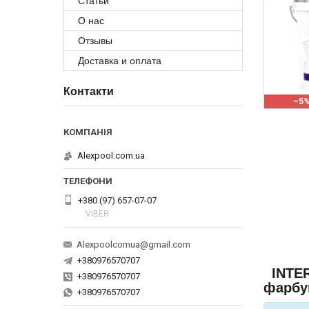
Статьи
О нас
Отзывы
Доставка и оплата
Контакти
–5
Alexpool.com.ua
+380 (97) 657-07-07
VIBER
Alexpoolcomua@gmail.com
+380976570707
INTER
+380976570707
фарбув
+380976570707