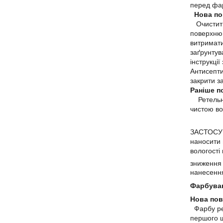
перед фа
Нова по
Очистити 
поверхню 
витримати
заґрунту
інструкці
Антисепти
закрити з
Раніше п
Ретельно
чистою во
ЗАСТОСУВ
наносити 
вологості
зниження 
нанесенн
Фарбува
Нова пов
Фарбу ре
першого ш