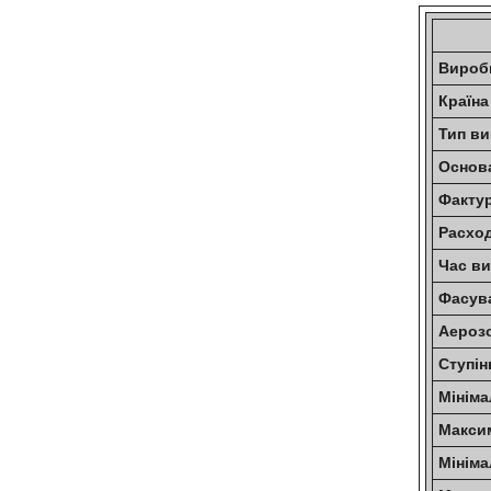
Виро
Країна
Тип ви
Основ
Факту
Расх
Час в
Фасува
Аероз
Ступі
Мінім
Макси
Мініма