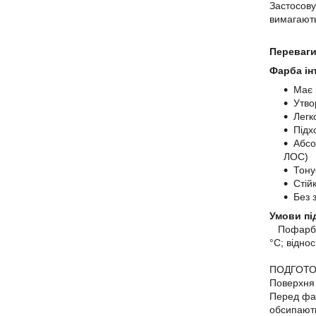
Застосову
вимагають
Переваги
Фарба ін
Має 
Утво
Легк
Підх
Абсо
ЛОС)
Тону
Стій
Без 
Умови пі
Пофарбову
°C; відно
ПОДГОТОВК
Поверхня 
Перед фа
обсипают