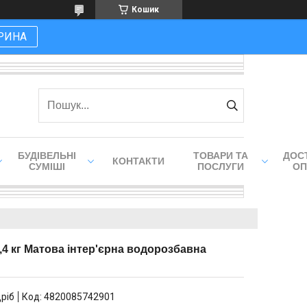
Кошик
РИНА
БУДІВЕЛЬНІ
ТОВАРИ ТА
ДОСТ
КОНТАКТИ
СУМІШІ
ПОСЛУГИ
ОП
,4 кг Матова інтер'єрна водорозбавна
дріб
Код:
4820085742901