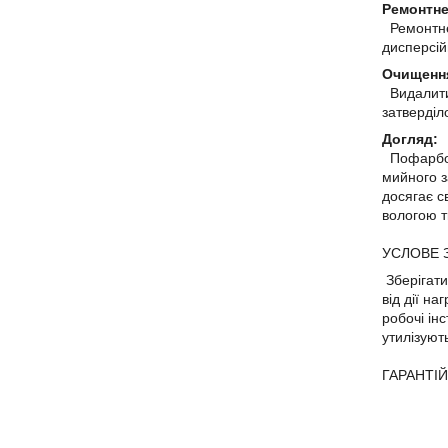
Ремонтне
Ремонтне
дисперсій
Очищення
Видалити 
затверді
Догляд:
Пофарбова
мийного з
досягає с
вологою 
УСЛОВЕ З
Зберігати
від дії н
робочі ін
утилізуют
ГАРАНТІЙН