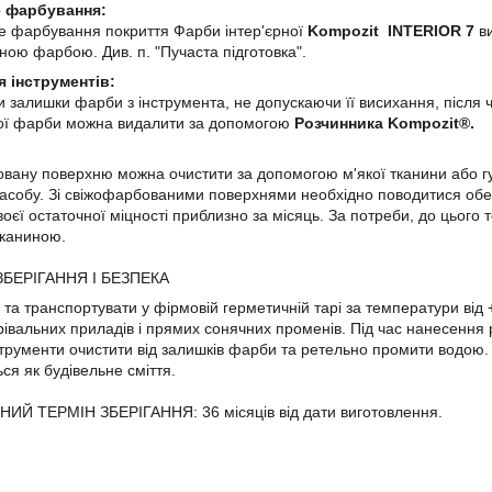
 фарбування:
 фарбування покриття Фарби інтер'єрної
Kompozit INTERIOR 7
ви
ною фарбою. Див. п. "Пучаста підготовка".
 інструментів:
залишки фарби з інструмента, не допускаючи її висихання, після 
лої фарби можна видалити за допомогою
Розчинника Kompozit®.
ну поверхню можна очистити за допомогою м'якої тканини або гу
асобу. Зі свіжофарбованими поверхнями необхідно поводитися обе
воєї остаточної міцності приблизно за місяць. За потреби, до цьог
тканиною.
БЕРІГАННЯ І БЕЗПЕКА
 та транспортувати у фірмовій герметичній тарі за температури від 
агрівальних приладів і прямих сонячних променів. Під час нанесенн
струменти очистити від залишків фарби та ретельно промити водою.
ься як будівельне сміття.
ИЙ ТЕРМІН ЗБЕРІГАННЯ: 36 місяців від дати виготовлення.