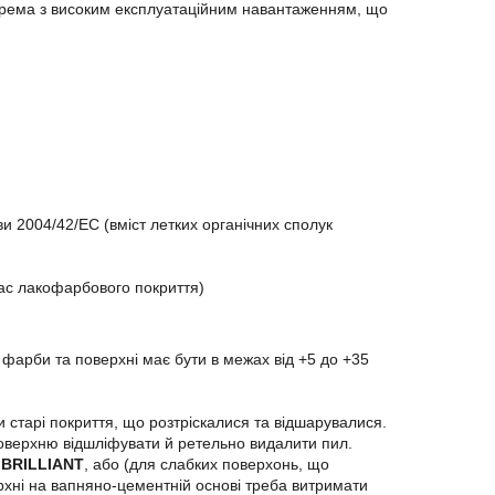
окрема з високим експлуатаційним навантаженням, що
и 2004/42/ЕС (вміст летких органічних сполук
ас лакофарбового покриття)
арби та поверхні має бути в межах від +5 до +35
тарі покриття, що розтріскалися та відшарувалися.
поверхню відшліфувати й ретельно видалити пил.
 BRILLIANT
, або (для слабких поверхонь, що
ерхні на вапняно-цементній основі треба витримати