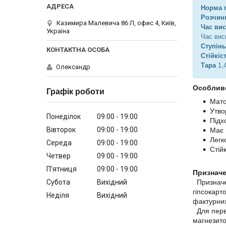
Норма п
Розчин
Казимира Малевича 86 Л, офис 4, Київ,
Час вис
Україна
Час вис
Ступінь
Стійкіс
Тара
1,4
Олександр
Особливо
Графік роботи
Мат
Утво
Понеділок
09:00
19:00
Підх
Вівторок
09:00
19:00
Має 
Легк
Середа
09:00
19:00
Стій
Четвер
09:00
19:00
Пʼятниця
09:00
19:00
Признач
Субота
Вихідний
Признач
гіпсокарт
Неділя
Вихідний
фактурни
Для перви
магнезито