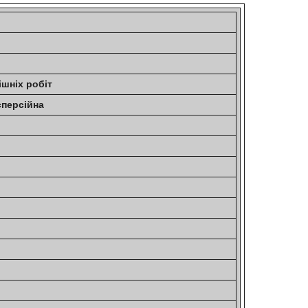
ішніх робіт
персійна