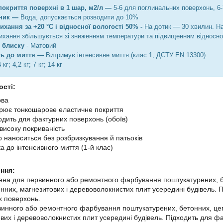
окриття поверхні в 1 шар, м2/л —
5-6 для поглинальних поверхонь, 6
ник —
Вода, допускається розводити до 10%
ихання за +20 °C і відносної вологості 50% -
На дотик — 30 хвилин. На
ихання збільшується зі зниженням температури та підвищенням відносної
 блиску
- Матовий
ть до миття —
Витримує інтенсивне миття (клас 1, ДСТУ EN 13300).
 кг; 4,2 кг; 7 кг; 14 кг
сті:
ова
рює тонкошарове еластичне покриття
одить для фактурних поверхонь (обоїв)
високу покриваність
о наноситься без розбризкування й патьоків
ка до інтенсивного миття (1-й клас)
ення:
ена для первинного або ремонтного фарбування поштукатурених, б
онних, магнезитових і деревоволокнистих плит усередині будівель.
х поверхонь.
нного або ремонтного фарбування поштукатурених, бетонних, цегл
вих і деревоволокнистих плит усередині будівель. Підходить для 