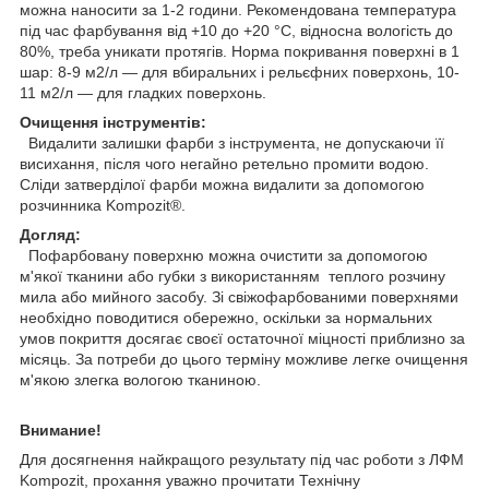
можна наносити за 1-2 години. Рекомендована температура
під час фарбування від +10 до +20 °C, відносна вологість до
80%, треба уникати протягів. Норма покривання поверхні в 1
шар: 8-9 м2/л — для вбиральних і рельєфних поверхонь, 10-
11 м2/л — для гладких поверхонь.
Очищення інструментів:
Видалити залишки фарби з інструмента, не допускаючи її
висихання, після чого негайно ретельно промити водою.
Сліди затверділої фарби можна видалити за допомогою
розчинника Kompozit®.
Догляд:
Пофарбовану поверхню можна очистити за допомогою
м'якої тканини або губки з використанням теплого розчину
мила або мийного засобу. Зі свіжофарбованими поверхнями
необхідно поводитися обережно, оскільки за нормальних
умов покриття досягає своєї остаточної міцності приблизно за
місяць. За потреби до цього терміну можливе легке очищення
м'якою злегка вологою тканиною.
Внимание!
Для досягнення найкращого результату під час роботи з ЛФМ
Kompozit, прохання уважно прочитати Технічну