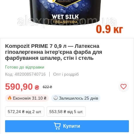
Kompozit PRIME 7 0,9 л — Латексна
гіпоалергенна інтер'єрна фарба для
фарбування шпалер, стін і стель
Готово до відправки
Код: 4820085740716
Опт і роздріб
590,90
₴
622 ₴
Економія
31.10 ₴
Залишилось
25 днів
572,24 ₴
від 2 шт.
553,58 ₴
від 5 шт.
Купити