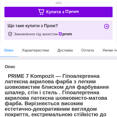
або
Купити з
Що таке купити з Пром?
Замовлення під захистом
Опис
Характеристики
Доставка
Оплата
Умови п
Опис
PRIME 7 Kompozit — Гіпоалергенна
латексна акрилова фарба з легким
шовковистим блиском для фарбування
шпалер, стін і стель . Гіпоалергенна
акрилова латексна шовковисто-матова
фарба. Вирізняється високим
естетично-декоративним виглядом
покриття, екстремальною стійкістю до