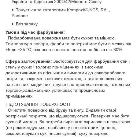
України та Директиві 2004/42/Міжного Союзу
Тонується за каталогами Kompozit®,NCS, RAL,
Pantone
Без запаху
Умови під час фарбування:
Пофарбовувана поверхня має бути сухою та міцною.
Температура повітря, фарби та поверхні має бути в межах від
+5 до +35 °C; відносна вологість повітря не більш ніж 80%.
Сфера застосування:
Застосовується для фарбування стін і
стель у сухих і вологих приміщеннях із високими
декоративними та гігієнічними вимогами до лакофарбового
покриття, зокрема в дитячих кімнатах, а також дошкільних,
навчальних, медичних, лікувально-профілактичних, готельних,
торгово-розважальних установах та промислових
приміщеннях.
ПІДГОТУВАННЯ ПОВЕРХНОСТІ
Очистити поверхню від бруду та пилу. Видалити старі
розтріскані покриття, що відшаровуються. Поверхня має бути
сухою й чистою. За потреби вирівняти акриловою шпаклівкою
(не рекомендується, особливо у вологих приміщеннях,
використовувати сухі гіпсові суміші), суху поверхню