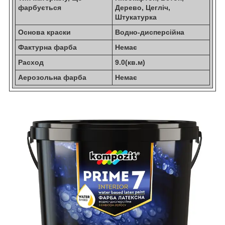
фарбується
Дерево, Цегліч,
Штукатурка
Основа краски
Водно-дисперсійна
Фактурна фарба
Немає
Расход
9.0(кв.м)
Аерозольна фарба
Немає