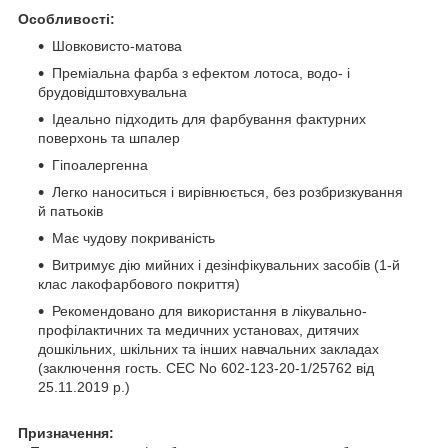
Особливості:
Шовковисто-матова
Преміальна фарба з ефектом лотоса, водо- і
брудовідштовхувальна
Ідеально підходить для фарбування фактурних
поверхонь та шпалер
Гіпоалергенна
Легко наноситься і вирівнюється, без розбризкування
й патьоків
Має чудову покриваність
Витримує дію мийних і дезінфікувальних засобів (1-й
клас лакофарбового покриття)
Рекомендовано для використання в лікувально-
профілактичних та медичних установах, дитячих
дошкільних, шкільних та інших навчальних закладах
(заключення гость. СЕС No 602-123-20-1/25762 від
25.11.2019 р.)
Призначення: