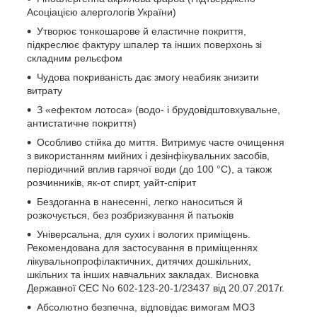
Асоціацією алергологів України)
Утворює тонкошарове й еластичне покриття,
підкреслює фактуру шпалер та інших поверхонь зі
складним рельєфом
Чудова покриваність дає змогу неабияк знизити
витрату
З «ефектом лотоса» (водо- і брудовідштовхувальне,
антистатичне покриття)
Особливо стійка до миття. Витримує часте очищення
з використанням мийних і дезінфікувальних засобів,
періодичний вплив гарячої води (до 100 °C), а також
розчинників, як-от спирт, уайт-спірит
Бездоганна в нанесенні, легко наноситься й
розкочується, без розбризкування й патьоків
Універсальна, для сухих і вологих приміщень.
Рекомендована для застосування в приміщеннях
лікувальнопрофілактичних, дитячих дошкільних,
шкільних та інших навчальних закладах. Висновка
Державної СЕС No 602-123-20-1/23437 від 20.07.2017г.
Абсолютно безпечна, відповідає вимогам МОЗ