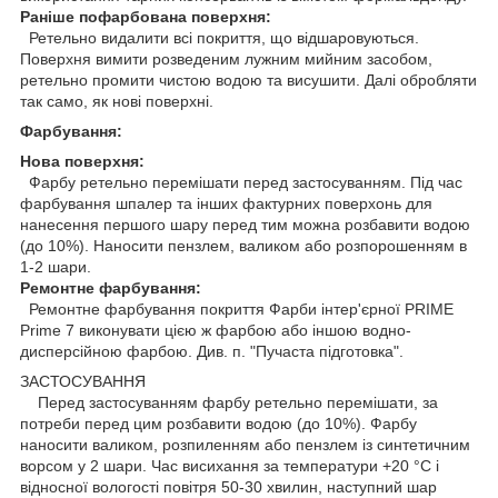
Раніше пофарбована поверхня:
Ретельно видалити всі покриття, що відшаровуються.
Поверхня вимити розведеним лужним мийним засобом,
ретельно промити чистою водою та висушити. Далі обробляти
так само, як нові поверхні.
Фарбування:
Нова поверхня:
Фарбу ретельно перемішати перед застосуванням. Під час
фарбування шпалер та інших фактурних поверхонь для
нанесення першого шару перед тим можна розбавити водою
(до 10%). Наносити пензлем, валиком або розпорошенням в
1-2 шари.
Ремонтне фарбування:
Ремонтне фарбування покриття Фарби інтер'єрної PRIME
Prime 7 виконувати цією ж фарбою або іншою водно-
дисперсійною фарбою. Див. п. "Пучаста підготовка".
ЗАСТОСУВАННЯ
Перед застосуванням фарбу ретельно перемішати, за
потреби перед цим розбавити водою (до 10%). Фарбу
наносити валиком, розпиленням або пензлем із синтетичним
ворсом у 2 шари. Час висихання за температури +20 °C і
відносної вологості повітря 50-30 хвилин, наступний шар