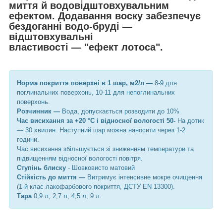
миття й водовідштовхувальним
ефектом. Додавання воску забезпечує
бездоганні водо-бруді —
відштовхувальні
властивості — "ефект лотоса".
Норма покриття поверхні в 1 шар, м2/л —
8-9 для
поглинальних поверхонь, 10-11 для непоглинальних
поверхонь.
Розчинник —
Вода, допускається розводити до 10%
Час висихання за +20 °C і відносної вологості 50-
На дотик
— 30 хвилин. Наступний шар можна наносити через 1-2
години.
Час висихання збільшується зі зниженням температури та
підвищенням відносної вологості повітря.
Ступінь блиску
- Шовковисто матовий
Стійкість до миття —
Витримує інтенсивне мокре очищення
(1-й клас лакофарбового покриття, ДСТУ EN 13300).
Тара
0,9 л; 2,7 л; 4,5 л; 9 л.