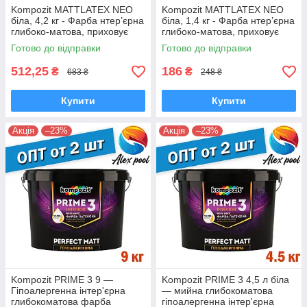
Kompozit MATTLATEX NEO
Kompozit MATTLATEX NEO
біла, 4,2 кг - Фарба нтер’єрна
біла, 1,4 кг - Фарба нтер’єрна
глибоко-матова, приховує
глибоко-матова, приховує
дрібні нерівності поверхні
дрібні нерівності поверхні
Готово до відправки
Готово до відправки
512,25
186
₴
₴
683 ₴
248 ₴
Купити
Купити
Акція
–23%
Акція
–23%
Kompozit PRIME 3 9 —
Kompozit PRIME 3 4,5 л біла
Гіпоалергенна інтер'єрна
— мийна глибокоматова
глибокоматова фарба
гіпоалергенна інтер'єрна