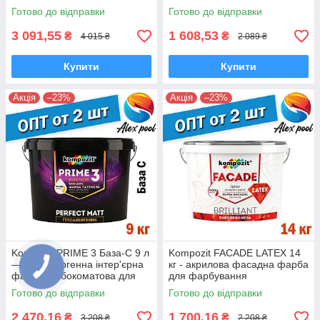
преміальна фарба з ефектом
фарба для стін і стель
Готово до відправки
Готово до відправки
лотоса
3 091,55
1 608,53
₴
₴
4 015 ₴
2 089 ₴
Купити
Купити
Акція
–23%
Акція
–23%
Kompozit PRIME 3 База-С 9 л
Kompozit FACADE LATEX 14
— Гіпоалергенна інтер'єрна
кг - акрилова фасадна фарба
фарба глибокоматова для
для фарбування
стін і стель
мінеральних поверхонь
Готово до відправки
Готово до відправки
2 470,16
1 700,16
₴
₴
3 208 ₴
2 208 ₴