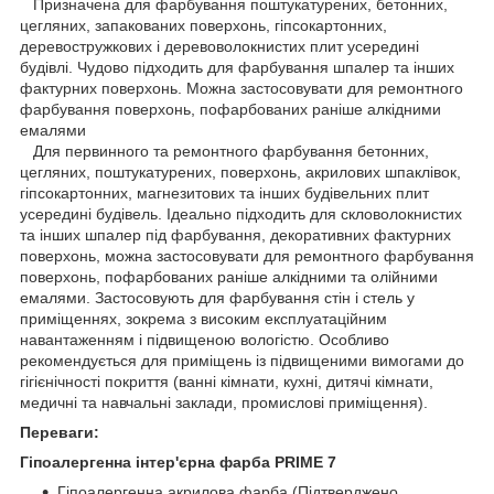
Призначена для фарбування поштукатурених, бетонних,
цегляних, запакованих поверхонь, гіпсокартонних,
деревостружкових і деревоволокнистих плит усередині
будівлі. Чудово підходить для фарбування шпалер та інших
фактурних поверхонь. Можна застосовувати для ремонтного
фарбування поверхонь, пофарбованих раніше алкідними
емалями
Для первинного та ремонтного фарбування бетонних,
цегляних, поштукатурених, поверхонь, акрилових шпаклівок,
гіпсокартонних, магнезитових та інших будівельних плит
усередині будівель. Ідеально підходить для скловолокнистих
та інших шпалер під фарбування, декоративних фактурних
поверхонь, можна застосовувати для ремонтного фарбування
поверхонь, пофарбованих раніше алкідними та олійними
емалями. Застосовують для фарбування стін і стель у
приміщеннях, зокрема з високим експлуатаційним
навантаженням і підвищеною вологістю. Особливо
рекомендується для приміщень із підвищеними вимогами до
гігієнічності покриття (ванні кімнати, кухні, дитячі кімнати,
медичні та навчальні заклади, промислові приміщення).
Переваги:
Гіпоалергенна інтер'єрна фарба PRIME 7
Гіпоалергенна акрилова фарба (Підтверджено