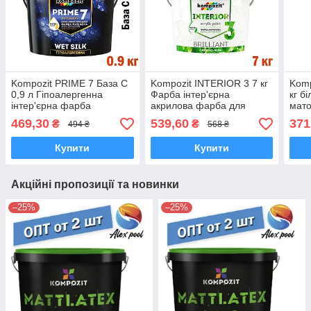
Kompozit PRIME 7 База С
Kompozit INTERIOR 3 7 кг
Komp
0,9 л Гіпоалергенна
Фарба інтер'єрна
кг б
інтер'єрна фарба
акрилова фарба для
мато
латексна акрилова фарба
фарбування стель і стін
лате
469,30
539,60
371
₴
₴
494 ₴
568 ₴
Купити
Купити
Акційні пропозиції та новинки
–25%
–25%