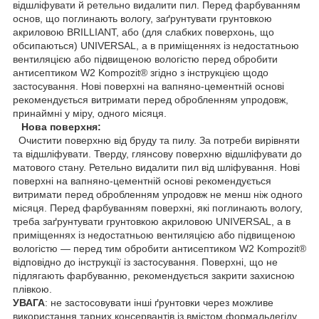
відшліфувати й ретельно видалити пил. Перед фарбуванням
основ, що поглинають вологу, заґрунтувати грунтовкою
акриловою BRILLIANT, або (для слабких поверхонь, що
обсипаються) UNIVERSAL, а в приміщеннях із недостатньою
вентиляцією або підвищеною вологістю перед обробити
антисептиком W2 Kompozit® згідно з інструкцією щодо
застосування. Нові поверхні на вапняно-цементній основі
рекомендується витримати перед обробленням упродовж,
принаймні у міру, одного місяця.
Нова поверхня:
Очистити поверхню від бруду та пилу. За потреби вирівняти
та відшліфувати. Тверду, глянсову поверхню відшліфувати до
матового стану. Ретельно видалити пил від шліфування. Нові
поверхні на вапняно-цементній основі рекомендується
витримати перед обробленням упродовж не менш ніж одного
місяця. Перед фарбуванням поверхні, які поглинають вологу,
треба заґрунтувати грунтовкою акриловою UNIVERSAL, а в
приміщеннях із недостатньою вентиляцією або підвищеною
вологістю — перед тим обробити антисептиком W2 Kompozit®
відповідно до інструкції із застосування. Поверхні, що не
підлягають фарбуванню, рекомендується закрити захисною
плівкою.
УВАГА
: не застосовувати інші ґрунтовки через можливе
використання тарних консервантів із вмістом формальдегіду.