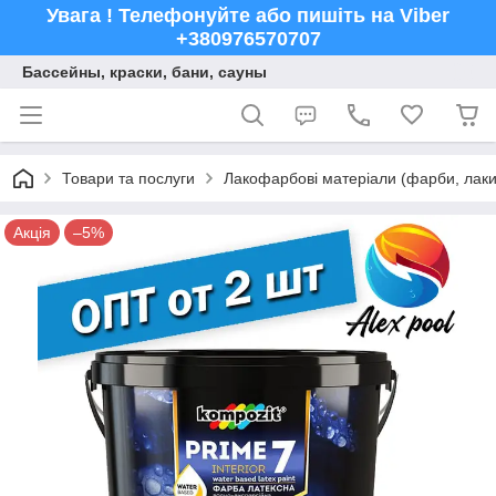
Увага ! Телефонуйте або пишіть на Viber
+380976570707
Бассейны, краски, бани, сауны
Товари та послуги
Лакофарбові матеріали (фарби, лаки,
Акція
–5%