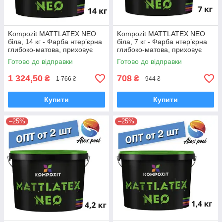
Kompozit MATTLATEX NEO
Kompozit MATTLATEX NEO
біла, 14 кг - Фарба нтер’єрна
біла, 7 кг - Фарба нтер’єрна
глибоко-матова, приховує
глибоко-матова, приховує
дрібні нерівності поверхні
дрібні нерівності поверхні
Готово до відправки
Готово до відправки
1 324,50
708
₴
₴
1 766 ₴
944 ₴
Купити
Купити
–25%
–25%