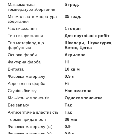
Максимальна
5 град.
температура зберігання
Мінімальна температура
35 град.
зберігання
Час висихання
1 годин
Тип використання
Для внутрішніх робіт
Тип матеріалу, що
Шпалери, Штукатурка,
фарбується
Бетон, Цегла
Основа фарби
Акрилова
Фактурна фарба
Ні
Витрата
10 кв.м
Фасовка матеріалу
0.9 л
Аерозольна фарба
Ні
Ступінь блиску
Напівматова
Кількість компонентів
Однокомпонентна
Без запаху
Так
Антисептична властивість
Так
Термін придатності
36 міс
Фасовка матеріалу (кг)
0.9
Фасовка матеріалу (л)
0.9 л