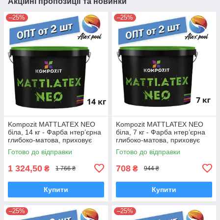
Акційні пропозиції та новинки
–25%
–25%
Kompozit MATTLATEX NEO
Kompozit MATTLATEX NEO
біла, 14 кг - Фарба нтер’єрна
біла, 7 кг - Фарба нтер’єрна
глибоко-матова, приховує
глибоко-матова, приховує
дрібні нерівності поверхні
дрібні нерівності поверхні
Готово до відправки
Готово до відправки
1 324,50
708
₴
₴
1 766 ₴
944 ₴
Купити
Купити
–25%
–25%