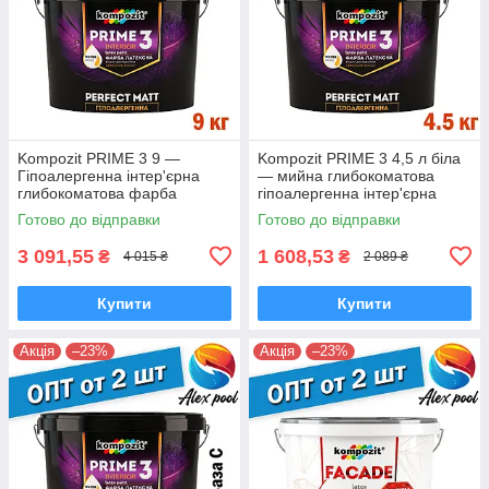
Kompozit PRIME 3 9 —
Kompozit PRIME 3 4,5 л біла
Гіпоалергенна інтер'єрна
— мийна глибокоматова
глибокоматова фарба
гіпоалергенна інтер'єрна
преміальна фарба з ефектом
фарба для стін і стель
Готово до відправки
Готово до відправки
лотоса
3 091,55
1 608,53
₴
₴
4 015 ₴
2 089 ₴
Купити
Купити
Акція
–23%
Акція
–23%