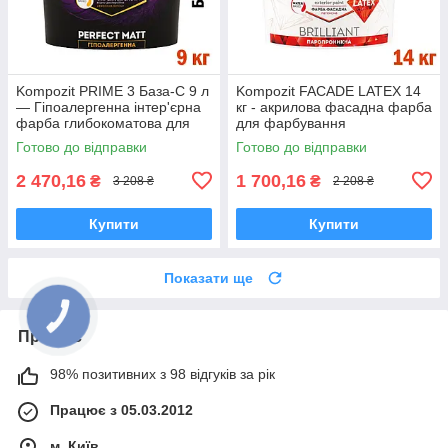
Kompozit PRIME 3 База-С 9 л
Kompozit FACADE LATEX 14
— Гіпоалергенна інтер'єрна
кг - акрилова фасадна фарба
фарба глибокоматова для
для фарбування
стін і стель
мінеральних поверхонь
Готово до відправки
Готово до відправки
2 470,16
1 700,16
₴
₴
3 208 ₴
2 208 ₴
Купити
Купити
Показати ще
Про нас
98% позитивних з 98 відгуків за рік
Працює з 05.03.2012
м. Київ