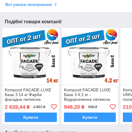
Всі умови повернення
Подібні товари компанії
Kompozit FACADE LUXE
Kompozit FACADE LUXE
Kom
База З 14 кг Фарба
База З 4,2 кг -
UNIV
фасадна латексна
Водорозчинна латексна
поси
модифікована силіконом
модифікована силіконом
лат
2 628,44
946,20
210
₴
₴
2 857 ₴
996 ₴
фасадна фарба
Купити
Купити