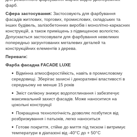
фарб.
Сфера застосування:
Застосовують для фарбування
фасадів житлових, торгових, промислових, складських та
інших будівель, залізобетонних виробів і монолітно-каркасних
конструкцій, а також приміщень з підвищеною вологістю.
Допускається застосовувати для фарбування невеликих
попередньо загрунтованих металевих деталей та
конструкційних елементів з дерева.
Переваги:
Фарба фасадна FACADE LUXE
Відмінна атмосферостійкість, навіть в промисловому
середовищі. Зберігає захисні і декоративні властивості в
середньому не менше 15 років
Зміст силікону знижує водопоглинання і забезпечує
максимальний захист фасадів. Може наноситися на
цокольні конструкції
Покращена технологічність дозволяє позбутися від
розбризкування і патьоків, легко наноситься
Готове покриття, стійке до миття під тиском і витримує
температури в діапазоні від -40°C до + 50°C