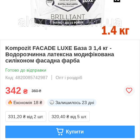
Kompozit FACADE LUXE База З 1,4 кг -
Водорозчинна латексна модифікована
силіконом фасадна фарба
Готово до відправки
Код: 4820085742987
Опт і роздріб
342
₴
360 ₴
Економія
18 ₴
Залишилось
23 дні
331,20 ₴
від 2 шт.
320,40 ₴
від 5 шт.
Купити