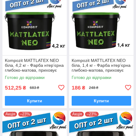
Kompozit MATTLATEX NEO
Kompozit MATTLATEX NEO
біла, 4,2 кг - Фарба нтер’єрна
біла, 1,4 кг - Фарба нтер’єрна
глибоко-матова, приховує
глибоко-матова, приховує
дрібні нерівності поверхні
дрібні нерівності поверхні
Готово до відправки
Готово до відправки
512,25
186
₴
₴
683 ₴
248 ₴
Купити
Купити
Акція
–23%
Акція
–23%