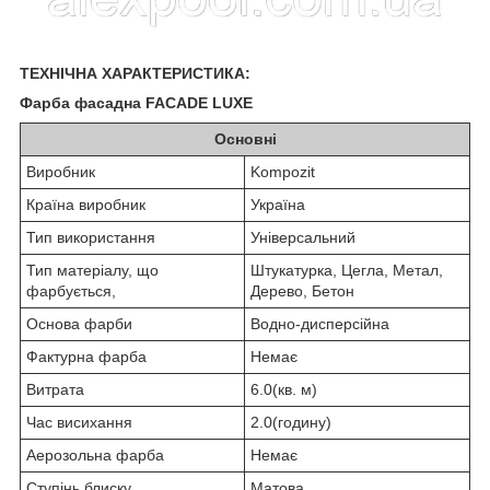
ТЕХНІЧНА ХАРАКТЕРИСТИКА:
Фарба фасадна FACADE LUXE
Основні
Виробник
Kompozit
Країна виробник
Україна
Тип використання
Універсальний
Тип матеріалу, що
Штукатурка, Цегла, Метал,
фарбується,
Дерево, Бетон
Основа фарби
Водно-дисперсійна
Фактурна фарба
Немає
Витрата
6.0(кв. м)
Час висихання
2.0(годину)
Аерозольна фарба
Немає
Ступінь блиску
Матова