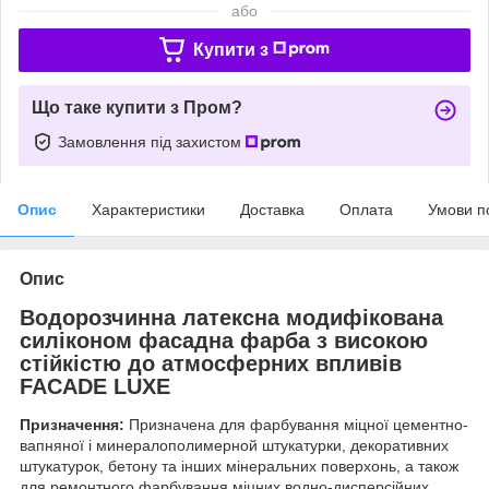
або
Купити з
Що таке купити з Пром?
Замовлення під захистом
Опис
Характеристики
Доставка
Оплата
Умови п
Опис
Водорозчинна латексна модифікована
силіконом фасадна фарба з високою
стійкістю до атмосферних впливів
FACADE LUXE
Призначення:
Призначена для фарбування міцної цементно-
вапняної і минералополимерной штукатурки, декоративних
штукатурок, бетону та інших мінеральних поверхонь, а також
для ремонтного фарбування міцних водно-дисперсійних