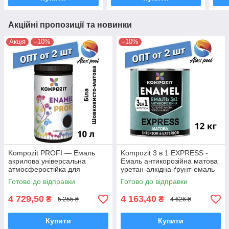
Акційні пропозиції та новинки
Акція
–10%
–10%
Kompozit PROFI — Емаль
Kompozit 3 в 1 EXPRESS -
акрилова універсальна
Емаль антикорозійна матова
атмосферостійка для
уретан-алкідна ґрунт-емаль
дерев'яних, металевих і
Готово до відправки
Готово до відправки
мінеральних поверхонь
4 729,50
4 163,40
₴
₴
5 255 ₴
4 626 ₴
Купити
Купити