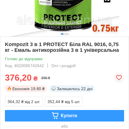
Kompozit 3 в 1 PROTECT Біла RAL 9016, 0,75
кг - Емаль антикорозійна 3 в 1 універсальна
Готово до відправки
Код: 4820085742642
Опт і роздріб
376,20
₴
396 ₴
Економія
19.80 ₴
Залишилось
22 дні
364,32 ₴
від 2 шт.
352,44 ₴
від 5 шт.
Купити
або