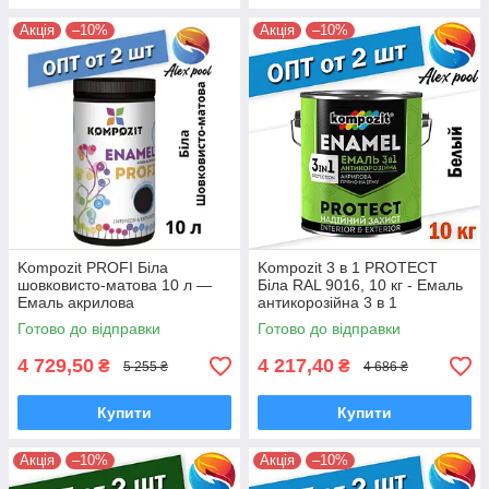
Акція
–10%
Акція
–10%
Kompozit PROFI Біла
Kompozit 3 в 1 PROTECT
шовковисто-матова 10 л —
Біла RAL 9016, 10 кг - Емаль
Емаль акрилова
антикорозійна 3 в 1
універсальна
Готово до відправки
Готово до відправки
4 729,50
4 217,40
₴
₴
5 255 ₴
4 686 ₴
Купити
Купити
Акція
–10%
Акція
–10%