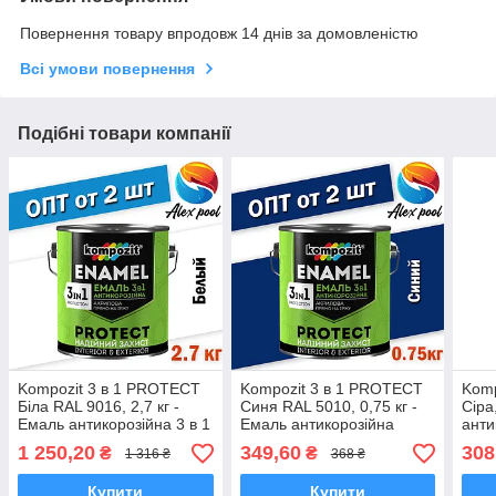
Повернення товару впродовж 14 днів за домовленістю
Всі умови повернення
Подібні товари компанії
Kompozit 3 в 1 PROTECT
Kompozit 3 в 1 PROTECT
Komp
Біла RAL 9016, 2,7 кг -
Синя RAL 5010, 0,75 кг -
Сіра
Емаль антикорозійна 3 в 1
Емаль антикорозійна
анти
універсальна
1 250,20
349,60
308
₴
₴
1 316 ₴
368 ₴
Купити
Купити