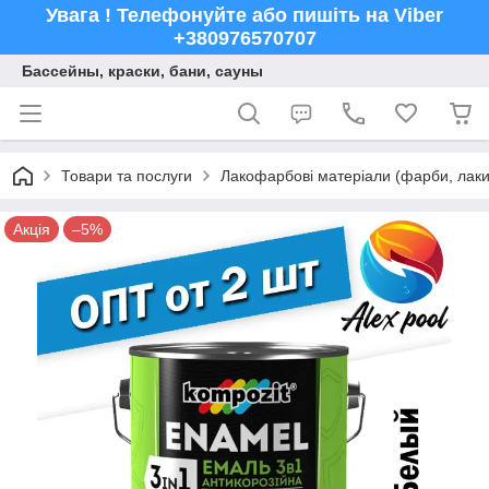
Увага ! Телефонуйте або пишіть на Viber
+380976570707
Бассейны, краски, бани, сауны
Товари та послуги
Лакофарбові матеріали (фарби, лаки,
Акція
–5%