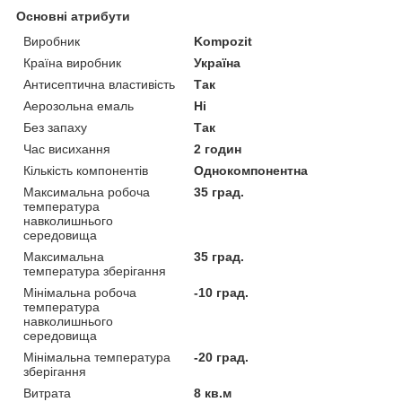
Основні атрибути
Виробник
Kompozit
Країна виробник
Україна
Антисептична властивість
Так
Аерозольна емаль
Ні
Без запаху
Так
Час висихання
2 годин
Кількість компонентів
Однокомпонентна
Максимальна робоча
35 град.
температура
навколишнього
середовища
Максимальна
35 град.
температура зберігання
Мінімальна робоча
-10 град.
температура
навколишнього
середовища
Мінімальна температура
-20 град.
зберігання
Витрата
8 кв.м