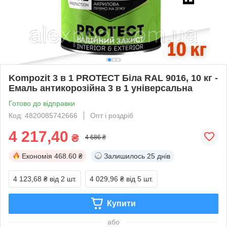
Kompozit 3 в 1 PROTECT Біла RAL 9016, 10 кг -
Емаль антикорозійна 3 в 1 універсальна
Готово до відправки
Код: 4820085742666
Опт і роздріб
4 217,40
₴
4 686 ₴
Економія
468.60 ₴
Залишилось
25 днів
4 123,68 ₴
від 2 шт.
4 029,96 ₴
від 5 шт.
Купити
або