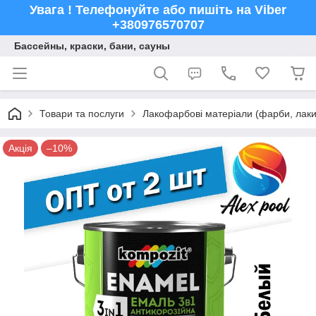
Увага ! Телефонуйте або пишіть на Viber
+380976570707
Бассейны, краски, бани, сауны
Товари та послуги
Лакофарбові матеріали (фарби, лаки,
Акція
–10%