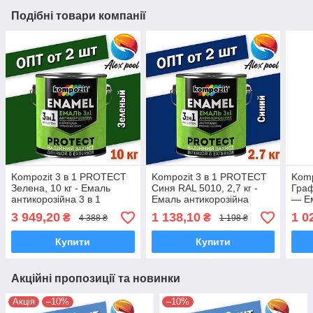
Подібні товари компанії
Kompozit 3 в 1 PROTECT
Kompozit 3 в 1 PROTECT
Komp
Зелена, 10 кг - Емаль
Синя RAL 5010, 2,7 кг -
Граф
антикорозійна 3 в 1
Емаль антикорозійна
— Ем
універсальна
3 949,20
1 138,10
1 0
₴
₴
4 388 ₴
1 198 ₴
Купити
Купити
Акційні пропозиції та новинки
Акція
–10%
–10%