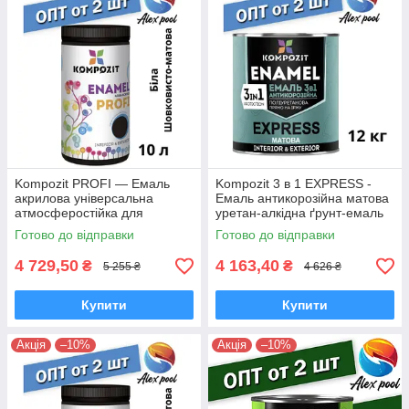
Kompozit PROFI — Емаль
Kompozit 3 в 1 EXPRESS -
акрилова універсальна
Емаль антикорозійна матова
атмосферостійка для
уретан-алкідна ґрунт-емаль
дерев'яних, металевих і
Готово до відправки
Готово до відправки
мінеральних поверхонь
4 729,50
4 163,40
₴
₴
5 255 ₴
4 626 ₴
Купити
Купити
Акція
–10%
Акція
–10%