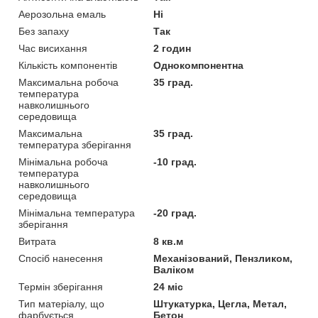
Аерозольна емаль
Ні
Без запаху
Так
Час висихання
2 годин
Кількість компонентів
Однокомпонентна
Максимальна робоча
35 град.
температура
навколишнього
середовища
Максимальна
35 град.
температура зберігання
Мінімальна робоча
-10 град.
температура
навколишнього
середовища
Мінімальна температура
-20 град.
зберігання
Витрата
8 кв.м
Спосіб нанесення
Механізований, Пензликом,
Валіком
Термін зберігання
24 міс
Тип матеріалу, що
Штукатурка, Цегла, Метал,
фарбується
Бетон