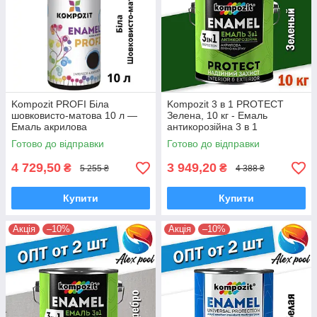
Kompozit PROFI Біла
Kompozit 3 в 1 PROTECT
шовковисто-матова 10 л —
Зелена, 10 кг - Емаль
Емаль акрилова
антикорозійна 3 в 1
універсальна
Готово до відправки
Готово до відправки
4 729,50
3 949,20
₴
₴
5 255 ₴
4 388 ₴
Купити
Купити
Акція
–10%
Акція
–10%