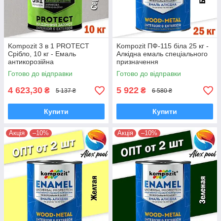
Kompozit 3 в 1 PROTECT
Kompozit ПФ-115 біла 25 кг -
Срібло, 10 кг - Емаль
Алкідна емаль спеціального
антикорозійна
призначення
Готово до відправки
Готово до відправки
4 623,30
5 922
₴
₴
5 137 ₴
6 580 ₴
Купити
Купити
Акція
–10%
Акція
–10%