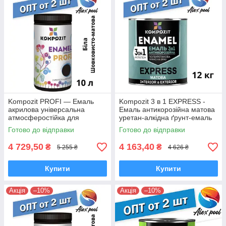
Kompozit PROFI — Емаль
Kompozit 3 в 1 EXPRESS -
акрилова універсальна
Емаль антикорозійна матова
атмосферостійка для
уретан-алкідна ґрунт-емаль
дерев'яних, металевих і
Готово до відправки
Готово до відправки
мінеральних поверхонь
4 729,50
4 163,40
₴
₴
5 255 ₴
4 626 ₴
Купити
Купити
Акція
–10%
Акція
–10%