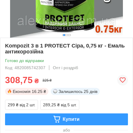
Kompozit 3 в 1 PROTECT Сіра, 0,75 кг - Емаль
антикорозійна
Готово до відправки
Код: 4820085742307
Опт і роздріб
308,75
₴
325 ₴
Економія
16.25 ₴
Залишилось
25 днів
299 ₴
від 2 шт.
289,25 ₴
від 5 шт.
Купити
або