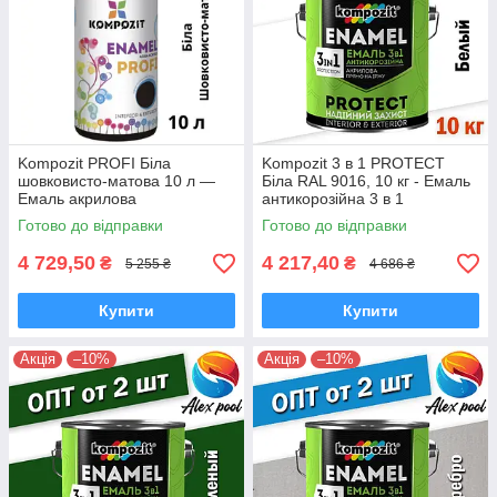
Kompozit PROFI Біла
Kompozit 3 в 1 PROTECT
шовковисто-матова 10 л —
Біла RAL 9016, 10 кг - Емаль
Емаль акрилова
антикорозійна 3 в 1
універсальна
Готово до відправки
Готово до відправки
4 729,50
4 217,40
₴
₴
5 255 ₴
4 686 ₴
Купити
Купити
Акція
–10%
Акція
–10%