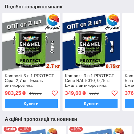
Подібні товари компанії
Kompozit 3 в 1 PROTECT
Kompozit 3 в 1 PROTECT
Komp
Сіра, 2,7 кг - Емаль
Синя RAL 5010, 0,75 кг -
Біла
антикорозійна
Емаль антикорозійна
Емал
унів
983,25
349,60
376
₴
₴
1 035 ₴
368 ₴
Купити
Купити
Акційні пропозиції та новинки
Акція
–10%
–10%