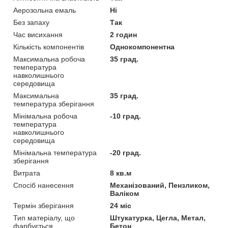
Аерозольна емаль
Ні
Без запаху
Так
Час висихання
2 годин
Кількість компонентів
Однокомпонентна
Максимальна робоча
35 град.
температура
навколишнього
середовища
Максимальна
35 град.
температура зберігання
Мінімальна робоча
-10 град.
температура
навколишнього
середовища
Мінімальна температура
-20 град.
зберігання
Витрата
8 кв.м
Спосіб нанесення
Механізований, Пензликом,
Валіком
Термін зберігання
24 міс
Тип матеріалу, що
Штукатурка, Цегла, Метал,
фарбується
Бетон