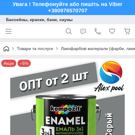
Увага ! Телефонуйте або пишіть на Viber
+380976570707
Бассейны, краски, бани, сауны
Товари та послуги
Лакофарбові матеріали (фарби, лаки,
Акція
–5%