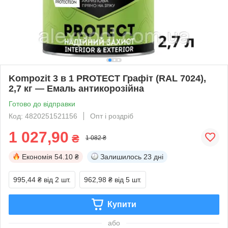
Kompozit 3 в 1 PROTECT Графіт (RAL 7024),
2,7 кг — Емаль антикорозійна
Готово до відправки
Код: 4820251521156
Опт і роздріб
1 027,90
₴
1 082 ₴
Економія
54.10 ₴
Залишилось
23 дні
995,44 ₴
від 2 шт.
962,98 ₴
від 5 шт.
Купити
або