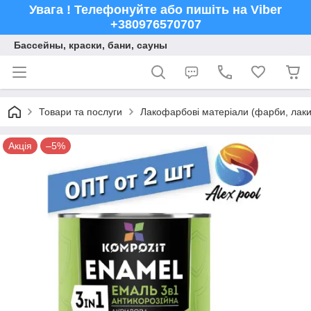
Увага ! Телефонуйте або пишіть на Viber
+380976570707
Бассейны, краски, бани, сауны
Товари та послуги
Лакофарбові матеріали (фарби, лаки,
Акція
–5%