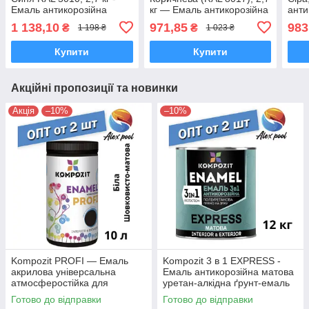
Емаль антикорозійна
кг — Емаль антикорозійна
анти
1 138,10
971,85
983
₴
₴
1 198 ₴
1 023 ₴
Купити
Купити
Акційні пропозиції та новинки
Акція
–10%
–10%
Kompozit PROFI — Емаль
Kompozit 3 в 1 EXPRESS -
акрилова універсальна
Емаль антикорозійна матова
атмосферостійка для
уретан-алкідна ґрунт-емаль
дерев'яних, металевих і
Готово до відправки
Готово до відправки
мінеральних поверхонь