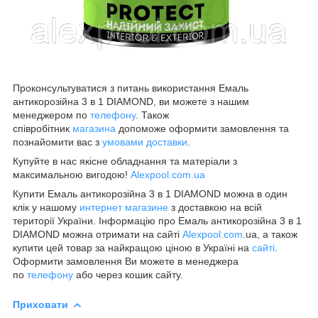
Проконсультуватися з питань використання Емаль
антикорозійна 3 в 1 DIAMOND, ви можете з нашим
менеджером по
телефону
. Також
співробітник
магазина
допоможе оформити замовлення та
познайомити вас з
умовами доставки
.
Купуйте в нас якісне обладнання та матеріали з
максимальною вигодою!
Alexpool.com.ua
Купити Емаль антикорозійна 3 в 1 DIAMOND можна в один
клік у нашому
интернет магазине
з доставкою на всій
території України. Інформацію про Емаль антикорозійна 3 в 1
DIAMOND можна отримати на сайті
Alexpool.com
.ua, а також
купити цей товар за найкращою ціною в Україні на
сайті
.
Оформити замовлення Ви можете в менеджера
по
телефону
або через кошик сайту.
Приховати