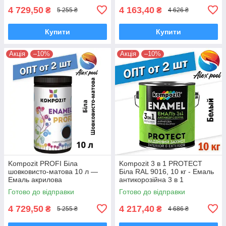
4 729,50
4 163,40
₴
₴
5 255 ₴
4 626 ₴
Купити
Купити
Акція
–10%
Акція
–10%
Kompozit PROFI Біла
Kompozit 3 в 1 PROTECT
шовковисто-матова 10 л —
Біла RAL 9016, 10 кг - Емаль
Емаль акрилова
антикорозійна 3 в 1
універсальна
Готово до відправки
Готово до відправки
4 729,50
4 217,40
₴
₴
5 255 ₴
4 686 ₴