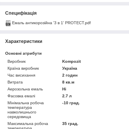
Специфікація
Емаль антикорозійна '3 в 1' PROTECT.pdf
Характеристики
Основні атрибути
Виробник
Kompozit
Країна виробник
Україна
Час висихання
2 годин
Витрата
8 кв.м
Аерозольна емаль
Ні
Фасовка емалі
2.7 л
Мінімальна робоча
-10 град.
температура
навколишнього
середовища
Максимальна робоча
35 град.
температура