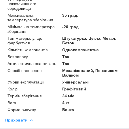
навколишнього
середовища
Максимальна
35 град.
температура зберігання
Мінімальна температура
-20 град.
зберігання
Тип матеріалу, що
Штукатурка, Цегла, Метал,
фарбується
Бетон
Кількість компонентів
Однокомпонентна
Без запаху
Так
Антисептична властивість
Так
Спосіб нанесення
Механізований, Пензликом,
Валіком
Умови експлуатації
Універсальні
Колір
Графітовий
Термін зберігання
24 міс
Вага
4 кг
Форма випуску
Банка
Приховати