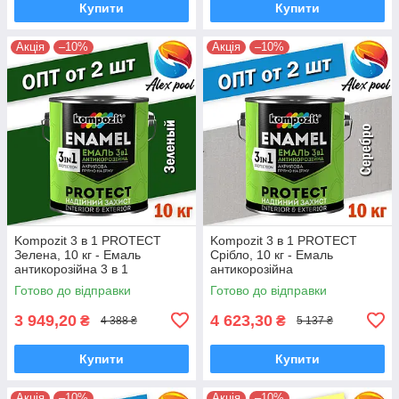
Купити
Купити
Акція
–10%
Акція
–10%
Kompozit 3 в 1 PROTECT
Kompozit 3 в 1 PROTECT
Зелена, 10 кг - Емаль
Срібло, 10 кг - Емаль
антикорозійна 3 в 1
антикорозійна
універсальна
Готово до відправки
Готово до відправки
3 949,20
4 623,30
₴
₴
4 388 ₴
5 137 ₴
Купити
Купити
Акція
–10%
Акція
–10%