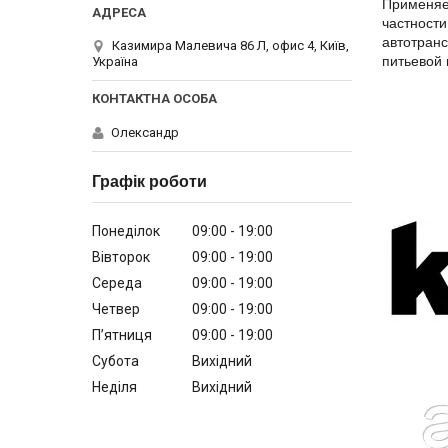
Применяет
частности
автотранс
Казимира Малевича 86 Л, офис 4, Київ,
питьевой
Україна
Олександр
Графік роботи
Понеділок
09:00
19:00
Вівторок
09:00
19:00
Середа
09:00
19:00
Четвер
09:00
19:00
Пʼятниця
09:00
19:00
Субота
Вихідний
Неділя
Вихідний