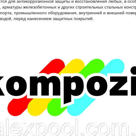
ся для антикоррозионной защиты и восстановления любых, в особ
, арматуры железобетонных и других строительных стальных констру
порта, промышленного оборудования, внутренней и внешней поверх
 водой, перед нанесением защитных покрытий.