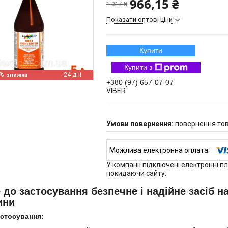
966,15 ₴
1 017 ₴
Показати оптові ціни
Купити
Купити з
%
24 дні
+380 (97) 657-07-07
VIBER
повернення тов
У компанії підключені електронні п
покидаючи сайту.
 до застосування безпечне і надійне засіб н
ини
стосування: