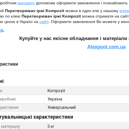
вробітник
магазину
допоможе оформити замовлення і познайомить 
лей
Перетворювач іржі Kompozit
можна в один клік у нашому
інте
ію по клею
Перетворювач іржі Kompozit
можна отримати на сайт
 ціною в Україні на
сайті
. Оформити замовлення Ви можете у ме
ка
.
Купуйте у нас якісне обладнання
і матеріали
Alexpool.com.ua
ристики
ні
к
Kompozit
виробник
Україна
ористання
Універсальний
тувальницькі характеристики
 матеріалу
5 кг