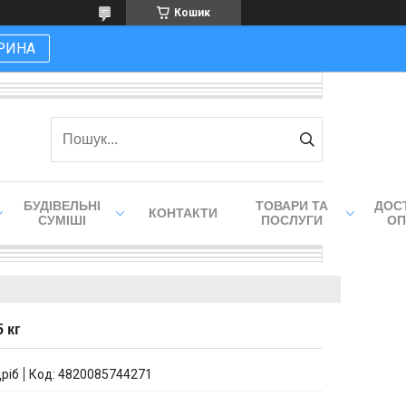
Кошик
РИНА
БУДІВЕЛЬНІ
ТОВАРИ ТА
ДОСТ
КОНТАКТИ
СУМІШІ
ПОСЛУГИ
ОП
 кг
дріб
Код:
4820085744271