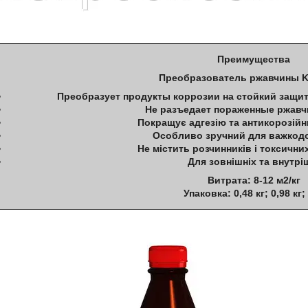
Преимущества
Преобразователь ржавчины 
Преобразует продукты коррозии на стойкий защи
Не разъедает пораженные ржавч
Покращує адгезію та антикорозійн
Особливо зручний для важкодо
Не містить розчинників і токсични
Для зовнішніх та внутрі
Витрата: 8-12 м2/кг
Упаковка: 0,48 кг; 0,98 кг; 