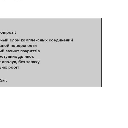
Kompozit
тный слой комплексных соединений
иной поверхности
ий захист покриттів
ступних ділянок
х сполук, без запаху
шніх робіт
5кг.