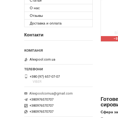
Статьи
О нас
Отзывы
Доставка и оплата
Контакти
–5
Alexpool.com.ua
+380 (97) 657-07-07
VIBER
Alexpoolcomua@gmail.com
Готове
+380976570707
сиров
+380976570707
+380976570707
Сфера за