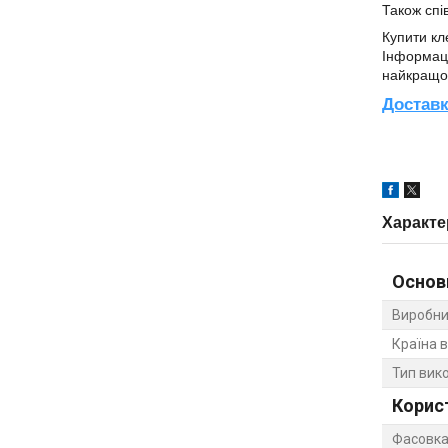
Також спі
Купити к
Інформац
найкращою
Достав
Характе
Основ
Виробни
Країна 
Тип вик
Корис
Фасовка