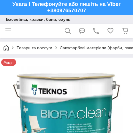
Увага ! Телефонуйте або пишіть на Viber
+380976570707
Бассейны, краски, бани, сауны
Товари та послуги
Лакофарбові матеріали (фарби, лаки,
Акція