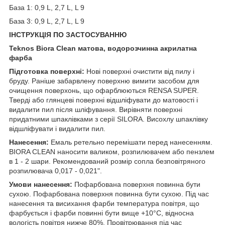
База 1: 0,9 L, 2,7 L, L 9
База 3: 0,9 L, 2,7 L, L 9
ІНСТРУКЦІЯ ПО ЗАСТОСУВАННЮ
Teknos Biora Clean матова, водорозчинна акрилатна
фарба
Підготовка поверхні:
Нові поверхні очистити від пилу і
бруду. Раніше забарвлену поверхню вимити засобом для
очищення поверхонь, що офарблюються RENSA SUPER.
Тверді або глянцеві поверхні відшліфувати до матовості і
видалити пил після шліфування. Вирівняти поверхні
придатними шпаклівками з серії SILORA. Висохлу шпаклівку
відшліфувати і видалити пил.
Нанесення:
Емаль ретельно перемішати перед нанесенням.
BIORA CLEAN наносити валиком, розпилювачем або пензлем
в 1 - 2 шари. Рекомендований розмір сопла безповітряного
розпилювача 0,017 - 0,021".
Умови нанесення:
Пофарбована поверхня повинна бути
сухою. Пофарбована поверхня повинна бути сухою. Під час
нанесення та висихання фарби температура повітря, що
фарбується і фарби повинні бути вище +10°С, відносна
вологість повітря нижче 80%. Провітрювання під час