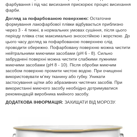
фарбування і під час висихання прискорює процес висихання
фарби.
Догляд за пофарбованою поверхнею:
Остаточне
формування лакофарбової плівки відбувається приблизно
через 3 - 4 тижні, в нормальних умовах сушіння, після цього
періоду плівка стає максимально зносостійкою і жорсткою. До
цього часу догляд за пофарбованою поверхнею слід
проводити обережно. Пофарбовану поверхню можна чистити
нейтральними миючими засобами (pH 6 - 8). Сильно
забруднені поверхні можна чистити слабкими лужними
миючими засобами (pH 8 - 10). Після обробки миючим
засобом поверхню промити чистою водою. При очищенні
використовувати м'яку тканину або губку. Уникати
застосування щітки або абразивних чистячих засобів. При
використанні миючого засобу необхідно дотримуватися
рекомендацій виробника мийного засобу.
ДОДАТКОВА ІНФОРМАЦІЯ:
ЗАХИЩАТИ ВІД МОРОЗУ.