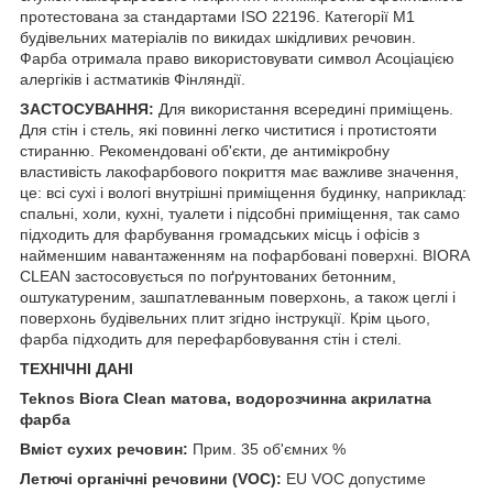
протестована за стандартами ISO 22196. Категорії М1
будівельних матеріалів по викидах шкідливих речовин.
Фарба отримала право використовувати символ Асоціацією
алергіків і астматиків Фінляндії.
ЗАСТОСУВАННЯ:
Для використання всередині приміщень.
Для стін і стель, які повинні легко чиститися і протистояти
стиранню. Рекомендовані об'єкти, де антимікробну
властивість лакофарбового покриття має важливе значення,
це: всі сухі і вологі внутрішні приміщення будинку, наприклад:
спальні, холи, кухні, туалети і підсобні приміщення, так само
підходить для фарбування громадських місць і офісів з
найменшим навантаженням на пофарбовані поверхні. BIORA
CLEAN застосовується по поґрунтованих бетонним,
оштукатуреним, зашпатлеванным поверхонь, а також цеглі і
поверхонь будівельних плит згідно інструкції. Крім цього,
фарба підходить для перефарбовування стін і стелі.
ТЕХНІЧНІ ДАНІ
Teknos Biora Clean матова, водорозчинна акрилатна
фарба
Вміст сухих речовин:
Прим. 35 об'ємних %
Летючі органічні речовини (VOC):
EU VOC допустиме