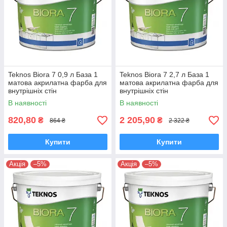
Teknos Biora 7 0,9 л База 1
Teknos Biora 7 2,7 л База 1
матова акрилатна фарба для
матова акрилатна фарба для
внутрішніх стін
внутрішніх стін
В наявності
В наявності
820,80
2 205,90
₴
₴
864 ₴
2 322 ₴
Купити
Купити
Акція
–5%
Акція
–5%