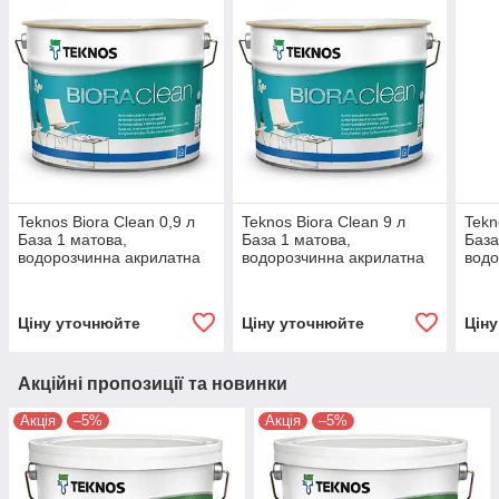
Teknos Biora Clean 0,9 л
Teknos Biora Clean 9 л
Tekn
База 1 матова,
База 1 матова,
База
водорозчинна акрилатна
водорозчинна акрилатна
водо
фарба
фарба
фар
Ціну уточнюйте
Ціну уточнюйте
Цін
Акційні пропозиції та новинки
Акція
–5%
Акція
–5%