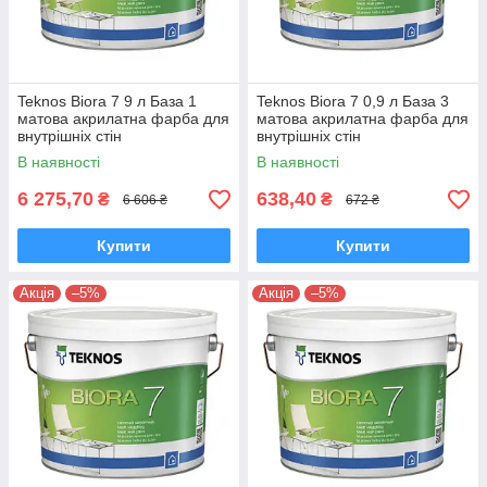
Teknos Biora 7 9 л База 1
Teknos Biora 7 0,9 л База 3
матова акрилатна фарба для
матова акрилатна фарба для
внутрішніх стін
внутрішніх стін
В наявності
В наявності
6 275,70
638,40
₴
₴
6 606 ₴
672 ₴
Купити
Купити
Акція
–5%
Акція
–5%