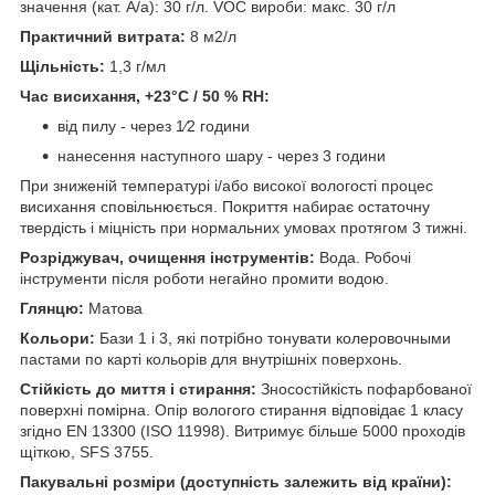
значення (кат. A/a): 30 г/л. VOC вироби: макс. 30 г/л
Практичний витрата:
8 м2/л
Щільність:
1,3 г/мл
Час висихання, +23°C / 50 % RH:
від пилу - через 1⁄2 години
нанесення наступного шару - через 3 години
При зниженій температурі і/або високої вологості процес
висихання сповільнюється. Покриття набирає остаточну
твердість і міцність при нормальних умовах протягом 3 тижні.
Розріджувач, очищення інструментів:
Вода. Робочі
інструменти після роботи негайно промити водою.
Глянцю:
Матова
Кольори:
Бази 1 і 3, які потрібно тонувати колеровочными
пастами по карті кольорів для внутрішніх поверхонь.
Стійкість до миття і стирання:
Зносостійкість пофарбованої
поверхні помірна. Опір вологого стирання відповідає 1 класу
згідно EN 13300 (ISO 11998). Витримує більше 5000 проходів
щіткою, SFS 3755.
Пакувальні розміри (доступність залежить від країни):