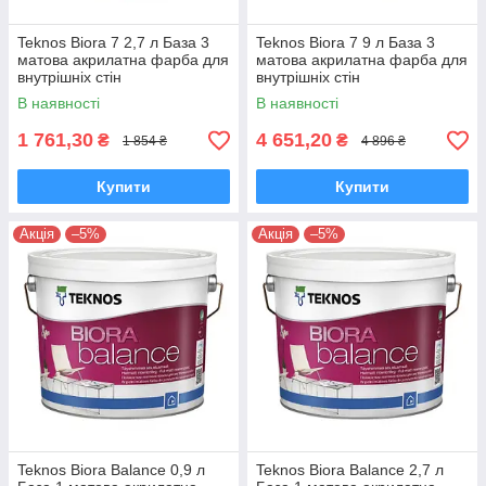
Teknos Biora 7 2,7 л База 3
Teknos Biora 7 9 л База 3
матова акрилатна фарба для
матова акрилатна фарба для
внутрішніх стін
внутрішніх стін
В наявності
В наявності
1 761,30
4 651,20
₴
₴
1 854 ₴
4 896 ₴
Купити
Купити
Акція
–5%
Акція
–5%
Teknos Biora Balance 0,9 л
Teknos Biora Balance 2,7 л