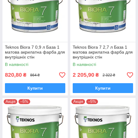
Teknos Biora 7 0,9 л База 1
Teknos Biora 7 2,7 л База 1
матова акрилатна фарба для
матова акрилатна фарба для
внутрішніх стін
внутрішніх стін
В наявності
В наявності
820,80
2 205,90
₴
₴
864 ₴
2 322 ₴
Купити
Купити
Акція
–5%
Акція
–5%