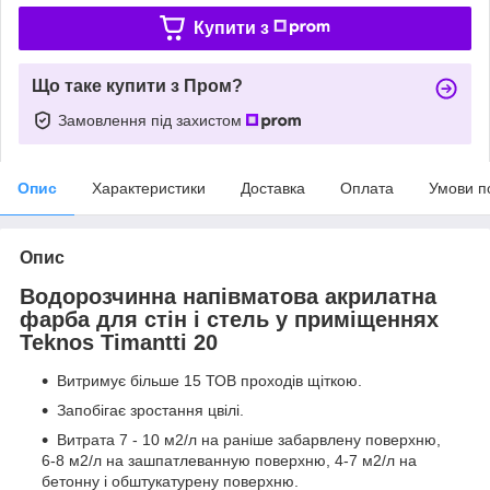
Купити з
Що таке купити з Пром?
Замовлення під захистом
Опис
Характеристики
Доставка
Оплата
Умови п
Опис
Водорозчинна напівматова акрилатна
фарба для стін і стель у приміщеннях
Teknos Timantti 20
Витримує більше 15 ТОВ проходів щіткою.
Запобігає зростання цвілі.
Витрата 7 - 10 м2/л на раніше забарвлену поверхню,
6-8 м2/л на зашпатлеванную поверхню, 4-7 м2/л на
бетонну і обштукатурену поверхню.