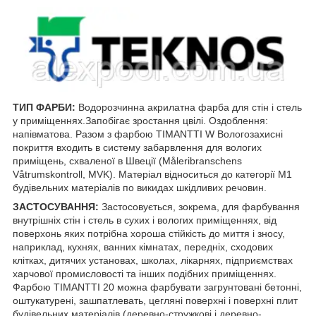
ТИП ФАРБИ:
Водорозчинна акрилатна фарба для стін і стель
у приміщеннях.Запобігає зростання цвілі. Оздоблення:
напівматова. Разом з фарбою ТIMANTTI W Вологозахисні
покриття входить в систему забарвлення для вологих
приміщень, схваленої в Швеції (Måleribranschens
Våtrumskontroll, MVK). Матеріал відноситься до категорії М1
будівельних матеріалів по викидах шкідливих речовин.
ЗАСТОСУВАННЯ:
Застосовується, зокрема, для фарбування
внутрішніх стін і стель в сухих і вологих приміщеннях, від
поверхонь яких потрібна хороша стійкість до миття і зносу,
наприклад, кухнях, ванних кімнатах, передніх, сходових
клітках, дитячих установах, школах, лікарнях, підприємствах
харчової промисловості та інших подібних приміщеннях.
Фарбою ТIMANTTI 20 можна фарбувати загрунтовані бетонні,
оштукатурені, зашпатлевать, цегляні поверхні і поверхні плит
будівельних матеріалів (деревно-стружкові і деревно-