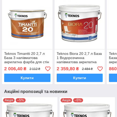
Teknos Timantti 20 2,7 л
Teknos Biora 20 2,7 л База
Tekn
База 3 напівматова
1 Водорозчинна
База
акрилатна фарба для стін
напівматова акрилатна
акри
і стель
фарба для внутрішніх стін
і сте
2 006,40
2 359,80
860
₴
₴
2 112 ₴
2 484 ₴
і стелі
Купити
Купити
Акційні пропозиції та новинки
Акція
–5%
Акція
–5%