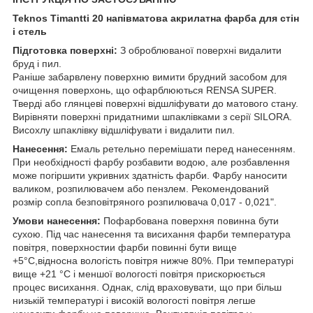
Teknos Timantti 20 напівматова акрилатна фарба для стін
і стель
Підготовка поверхні:
З оброблюваної поверхні видалити
бруд і пил.
Раніше забарвлену поверхню вимити брудний засобом для
очищення поверхонь, що офарблюються RENSA SUPER.
Тверді або глянцеві поверхні відшліфувати до матового стану.
Вирівняти поверхні придатними шпаклівками з серії SILORA.
Висохлу шпаклівку відшліфувати і видалити пил.
Нанесення:
Емаль ретельно перемішати перед нанесенням.
При необхідності фарбу розбавити водою, але розбавлення
може погіршити укривних здатність фарби. Фарбу наносити
валиком, розпилювачем або пензлем. Рекомендований
розмір сопла безповітряного розпилювача 0,017 - 0,021".
Умови нанесення:
Пофарбована поверхня повинна бути
сухою. Під час нанесення та висихання фарби температура
повітря, поверхностии фарби повинні бути вище
+5°С,відносна вологість повітря нижче 80%. При температурі
вище +21 °С і меншої вологості повітря прискорюється
процес висихання. Однак, слід враховувати, що при більш
низькій температурі і високій вологості повітря легше