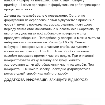
наносити фарбу на поверхню. Вентиляція повітря у
приміщенні після проведення фарбувальних робіт прискорює
процес висихання.
Догляд за пофарбованою поверхнею:
Остаточне
формування лакофарбової плівки відбувається приблизно
через 4 тижні, в нормальних умовах сушіння, після цього
періоду плівка стає максимально зносостійкою і жорсткою. До
цього часу догляд за пофарбованою поверхнею слід
проводити обережно. Пофарбовану поверхню можна чистити
нейтральними миючими засобами (pH 6 - 8). Сильно
забруднені поверхні можна чистити слабкими лужними
миючими засобами (pH 8 - 10). Після обробки миючим
засобом поверхню промити чистою водою. При очищенні
використовувати м'яку тканину або губку. Уникати
застосування щітки або абразивних чистячих засобів. При
використанні миючого засобу необхідно дотримуватися
рекомендацій виробника мийного засобу.
ДОДАТКОВА ІНФОРМАЦІЯ:
ЗАХИЩАТИ ВІД МОРОЗУ.