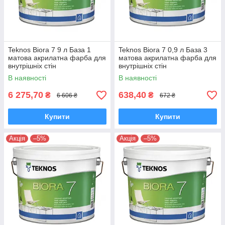
Teknos Biora 7 9 л База 1
Teknos Biora 7 0,9 л База 3
матова акрилатна фарба для
матова акрилатна фарба для
внутрішніх стін
внутрішніх стін
В наявності
В наявності
6 275,70
638,40
₴
₴
6 606 ₴
672 ₴
Купити
Купити
Акція
–5%
Акція
–5%