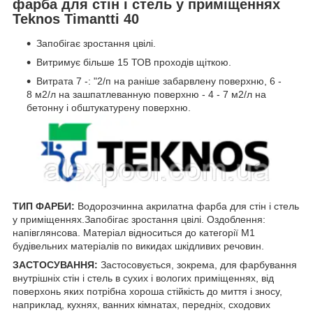
фарба для стін і стель у приміщеннях
Teknos Timantti 40
Запобігає зростання цвілі.
Витримує більше 15 ТОВ проходів щіткою.
Витрата 7 -: "2/п на раніше забарвлену поверхню, 6 -
8 м2/л на зашпатлеванную поверхню - 4 - 7 м2/л на
бетонну і обштукатурену поверхню.
ТИП ФАРБИ:
Водорозчинна акрилатна фарба для стін і стель
у приміщеннях.Запобігає зростання цвілі. Оздоблення:
напівглянсова. Матеріал відноситься до категорії М1
будівельних матеріалів по викидах шкідливих речовин.
ЗАСТОСУВАННЯ:
Застосовується, зокрема, для фарбування
внутрішніх стін і стель в сухих і вологих приміщеннях, від
поверхонь яких потрібна хороша стійкість до миття і зносу,
наприклад, кухнях, ванних кімнатах, передніх, сходових