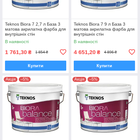
Teknos Biora 7 2,7 л База 3
Teknos Biora 7 9 л База 3
матова акрилатна фарба для
матова акрилатна фарба для
внутрішніх стін
внутрішніх стін
В наявності
В наявності
1 761,30
4 651,20
₴
₴
1 854 ₴
4 896 ₴
Купити
Купити
Акція
–5%
Акція
–5%