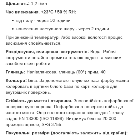
Щільність:
1,2 г/мл
Час висихання, +23°C / 50 % RH:
від пилу - через 1⁄2 години
нанесення наступного шару - через 2 години
При зниженій температурі і/або високої вологості процес
висихання сповільнюється.
Розріджувач, очищення інструментів:
Вода. Робочі
інструменти негайно промити теплою водою та миючим
засобом після роботи.
Глянець:
Напівглянсова, глянець (60°) прим. 40
Кольори:
Біла. За допомогою тонуючих паст фарбу можна
колеровать в відтінки білого бази по карті кольорів для
внутрішніх поверхонь.
Стійкість до миття і стирання:
Зносостійкість пофарбованої
поверхні дуже хороша. Пофарбована поверхня стійка до
частого миття. Опір вологого стирання відповідає 1 класу
згідно EN 13300 (ISO 11998). Витримує більше 20 000
проходів щіткою, SFS 3755.
Пакувальні розміри (доступність залежить від країни):