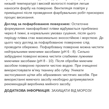
низькій температурі і високій вологості повітря легше
наносити фарбу на поверхню. Вентиляція повітря у
приміщенні після проведення фарбувальних робіт прискорює
процес висихання.
Догляд за пофарбованою поверхнею:
Остаточне
формування лакофарбової плівки відбувається приблизно
через 4 тижні, в нормальних умовах сушіння, після цього
періоду плівка стає максимально зносостійкою і жорсткою. До
цього часу догляд за пофарбованою поверхнею слід
проводити обережно. Пофарбовану поверхню можна чистити
нейтральними миючими засобами (pH 6 - 8). Сильно
забруднені поверхні можна чистити слабкими лужними
миючими засобами (pH 8 - 10). Після обробки миючим
засобом поверхню промити чистою водою. При очищенні
використовувати м'яку тканину або губку. Уникати
застосування щітки або абразивних чистячих засобів. При
використанні миючого засобу необхідно дотримуватися
рекомендацій виробника мийного засобу.
ДОДАТКОВА ІНФОРМАЦІЯ:
ЗАХИЩАТИ ВІД МОРОЗУ.