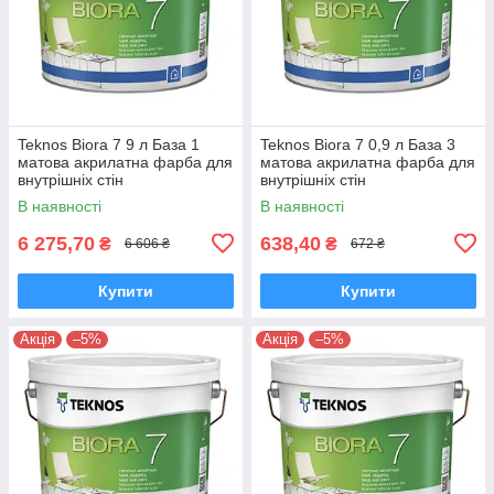
Teknos Biora 7 9 л База 1
Teknos Biora 7 0,9 л База 3
матова акрилатна фарба для
матова акрилатна фарба для
внутрішніх стін
внутрішніх стін
В наявності
В наявності
6 275,70
638,40
₴
₴
6 606 ₴
672 ₴
Купити
Купити
Акція
–5%
Акція
–5%