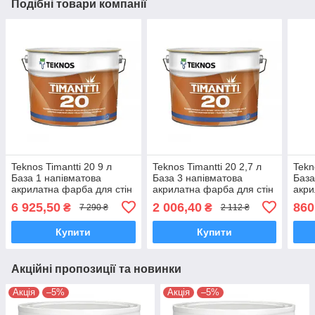
Подібні товари компанії
Teknos Timantti 20 9 л
Teknos Timantti 20 2,7 л
Tekn
База 1 напівматова
База 3 напівматова
База
акрилатна фарба для стін
акрилатна фарба для стін
акри
і стель
і стель
і сте
6 925,50
2 006,40
860
₴
₴
7 290 ₴
2 112 ₴
Купити
Купити
Акційні пропозиції та новинки
Акція
–5%
Акція
–5%