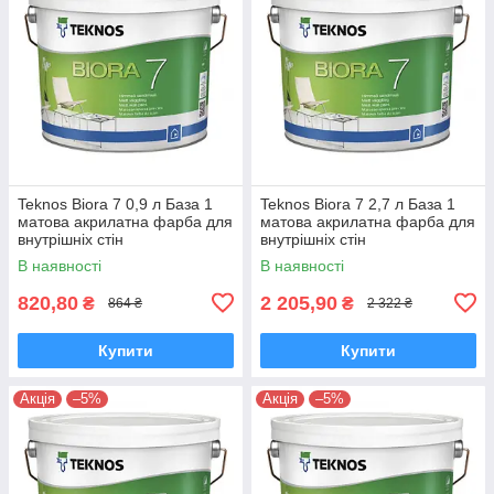
Teknos Biora 7 0,9 л База 1
Teknos Biora 7 2,7 л База 1
матова акрилатна фарба для
матова акрилатна фарба для
внутрішніх стін
внутрішніх стін
В наявності
В наявності
820,80
2 205,90
₴
₴
864 ₴
2 322 ₴
Купити
Купити
Акція
–5%
Акція
–5%