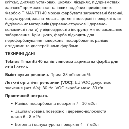
клітках, дитячих установах, школах, лікарнях, підприємствах
харчової промисловості та інших подібних приміщеннях.
Фарбою ТIMANTTI 40 можна фарбувати загрунтовані бетонні,
оштукатурені, зашпатлевать, цегляні поверхні і поверхні плит
будівельних матеріалів (деревно-стружкові і деревно-
волокнисті плити) у відповідності з інструкціями по виконанню
забарвлення. Крім цього, фарба підходить для
перефарбовування поверхонь, пофарбованих раніше
алкідними та дисперсійними фарбами.
ТЕХНІЧНІ ДАНІ
Teknos Timantti 40 напівглянсова акрилатна фарба для
стін і стель
Вміст сухих речовин:
Прим. 38 об'ємних %
Летючі органічні речовини (VOC):
EU VOC допустиме
значення (кат. A/a): 30 г/л. VOC вироби: макс. 30 г/л
Практичний витрата:
Раніше пофарбована поверхня 7 - 10 м2/л
Зашпакльована поверхню і деревно-волокниста
плита 6 - 8 м2/л
Бетонна і оштукатурена поверхня 4 - 7 м2/л