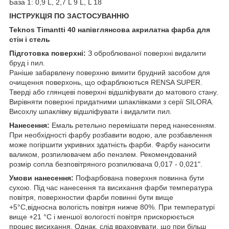
База 1: 0,9 L, 2,7 L 9 L, L 18
ІНСТРУКЦІЯ ПО ЗАСТОСУВАННЮ
Teknos Timantti 40 напівглянсова акрилатна фарба для
стін і стель
Підготовка поверхні:
З оброблюваної поверхні видалити
бруд і пил.
Раніше забарвлену поверхню вимити брудний засобом для
очищення поверхонь, що офарблюються RENSA SUPER.
Тверді або глянцеві поверхні відшліфувати до матового стану.
Вирівняти поверхні придатними шпаклівками з серії SILORA.
Висохлу шпаклівку відшліфувати і видалити пил.
Нанесення:
Емаль ретельно перемішати перед нанесенням.
При необхідності фарбу розбавити водою, але розбавлення
може погіршити укривних здатність фарби. Фарбу наносити
валиком, розпилювачем або пензлем. Рекомендований
розмір сопла безповітряного розпилювача 0,017 - 0,021".
Умови нанесення:
Пофарбована поверхня повинна бути
сухою. Під час нанесення та висихання фарби температура
повітря, поверхностии фарби повинні бути вище
+5°С,відносна вологість повітря нижче 80%. При температурі
вище +21 °С і меншої вологості повітря прискорюється
процес висихання. Однак, слід враховувати, що при більш