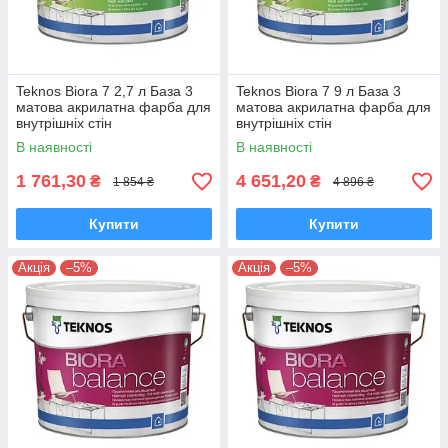
Teknos Biora 7 2,7 л База 3
Teknos Biora 7 9 л База 3
матова акрилатна фарба для
матова акрилатна фарба для
внутрішніх стін
внутрішніх стін
В наявності
В наявності
1 761,30
4 651,20
₴
₴
1 854 ₴
4 896 ₴
Купити
Купити
Акція
–5%
Акція
–5%