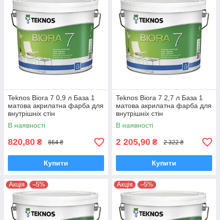
Teknos Biora 7 0,9 л База 1
Teknos Biora 7 2,7 л База 1
матова акрилатна фарба для
матова акрилатна фарба для
внутрішніх стін
внутрішніх стін
В наявності
В наявності
820,80
2 205,90
₴
₴
864 ₴
2 322 ₴
Купити
Купити
Акція
–5%
Акція
–5%