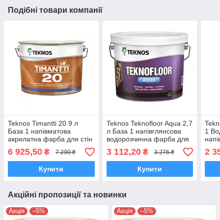
Подібні товари компанії
Teknos Timantti 20 9 л
Teknos Teknofloor Aqua 2,7
Tekn
База 1 напівматова
л База 1 напівглянсова
1 Во
акрилатна фарба для стін
водорозчинна фарба для
напі
і стель
підлоги
фарб
6 925,50
3 112,20
2 3
₴
₴
7 290 ₴
3 276 ₴
і сте
Купити
Купити
Акційні пропозиції та новинки
Акція
–5%
Акція
–5%