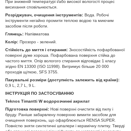
При зниженій температурі і/або високої вологості процес
висихання сповільнюється.
Розріджувач, очищення інструментів:
Вода. Робочі
інструменти негайно промити теплою водою та миючим
засобом після роботи.
Глянець:
Напівматова
Колір:
Прозоро - зелений.
Стійкість до миття і стирання:
Зносостійкість пофарбованої
поверхні дуже хороша. Пофарбована поверхня стійка до
частого миття. Опір вологого стирання відповідає 1 класу
згідно EN 13300 (ISO 11998). Витримує більше 20 000
проходів щіткою, SFS 3755.
Пакувальні розміри (доступність залежить від країни):
0,9 L, 2,7 L, 9 L.
ІНСТРУКЦІЯ ПО ЗАСТОСУВАННЮ
Teknos Timantti W водорозчинні акрилат
Підготовка поверхні:
Нові поверхні очистити від пилу і
бруду. Раніше забарвлену поверхню вимити засобом для
очищення поверхонь, що офарблюються RENSA SUPER.
Повністю зняти синтетичні шпалери і керамічну плитку. Тверді