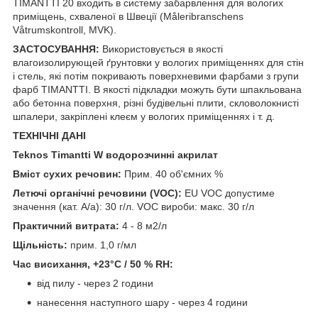
ТIMANTTI 20 входить в систему забарвлення для вологих
приміщень, схваленої в Швеції (Måleribranschens
Våtrumskontroll, MVK).
ЗАСТОСУВАННЯ:
Використовується в якості
влагоизолирующей ґрунтовки у вологих приміщеннях для стін
і стель, які потім покривають поверхневими фарбами з групи
фарб ТIMANTTI. В якості підкладки можуть бути шпакльована
або бетонна поверхня, різні будівельні плити, скловолокнисті
шпалери, закріплені клеєм у вологих приміщеннях і т. д.
ТЕХНІЧНІ ДАНІ
Teknos Timantti W водорозчинні акрилат
Вміст сухих речовин:
Прим. 40 об'ємних %
Летючі органічні речовини (VOC):
EU VOC допустиме
значення (кат. A/a): 30 г/л. VOC вироби: макс. 30 г/л
Практичний витрата:
4 - 8 м2/л
Щільність:
прим. 1,0 г/мл
Час висихання, +23°C / 50 % RH:
від пилу - через 2 години
нанесення наступного шару - через 4 години