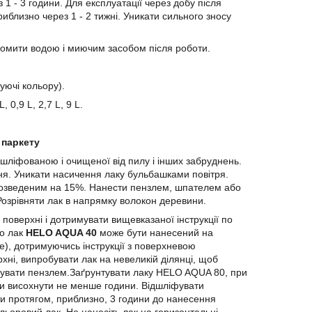
 1 - 3 години. Для експлуатації через добу після
иблизно через 1 - 2 тижні. Уникати сильного зносу
ромити водою і миючим засобом після роботи.
уючі кольору).
 0,9 L, 2,7 L, 9 L.
 паркету
шліфованою і очищеної від пилу і інших забруднень.
ня. Уникати насичення лаку бульбашками повітря.
розведеним на 15%. Нанести пензлем, шпателем або
озрівняти лак в напрямку волокон деревини.
поверхні і дотримувати вищевказаної інструкції по
то лак
HELO AQUA 40
може бути нанесений на
), дотримуючись інструкції з поверхневою
рхні, випробувати лак на невеликій ділянці, щоб
лакувати пензлем.Заґрунтувати лаку HELO AQUA 80, при
и висохнути не менше години. Відшліфувати
ти протягом, приблизно, 3 години до нанесення
льоровий лак. Не наносіть лак на горизонтальні