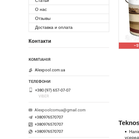
Статьи
О нас
Отзывы
Доставка и оплата
Контакти
–5
Alexpool.com.ua
+380 (97) 657-07-07
VIBER
Alexpoolcomua@gmail.com
+380976570707
Teknos
+380976570707
Напі
+380976570707
усеред