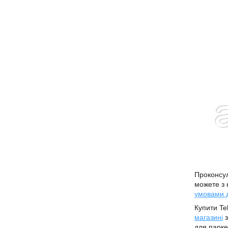
Проконсул
можете з
умовами 
Купити Te
магазині
з
для парке