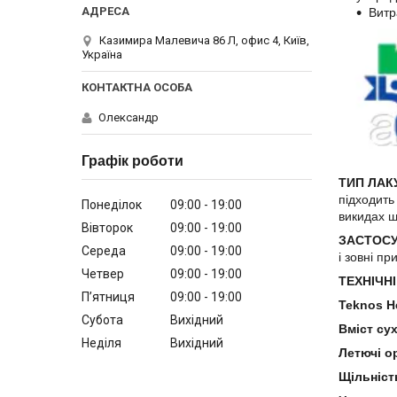
Витр
Казимира Малевича 86 Л, офис 4, Київ,
Україна
Олександр
Графік роботи
ТИП ЛАК
підходить
Понеділок
09:00
19:00
викидах ш
Вівторок
09:00
19:00
ЗАСТОСУ
Середа
09:00
19:00
і зовні п
Четвер
09:00
19:00
ТЕХНІЧНІ
Пʼятниця
09:00
19:00
Teknos H
Субота
Вихідний
Вміст су
Неділя
Вихідний
Летючі о
Щільніст