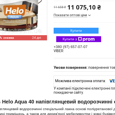
11 075,10 ₴
11 658 ₴
Показати оптові ціни
Купити
%
24 дні
Купити з
+380 (97) 657-07-07
VIBER
повернення тов
У компанії підключені електронні п
покидаючи сайту.
 Helo Aqua 40 напівглянцевий водорозчинні 
вглянцевий водорозчинні спеціальний лакна основі поліуретанової ди
ині приміщень, а також для дерев'яної мебеливнутри і зовні будівел