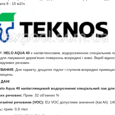
ата 8 - 15 м2/л.
У: HELO AQUA 40
є напівглянсовим, водорозчинною спеціальним лак
 для лакування дерев'яних поверхонь всередині і зовні. Виріб віднос
кідливих речовин.
ВАННЯ:
Для паркету, дощатих підлог і ступенів всередині приміщен
риміщень.
 ДАНІ
elo Aqua 40 напівглянцевий водорозчинні спеціальний лак для
хих речовин:
Прим. 32 об'ємних %
рганічні речовини (VOC):
EU VOC допустиме значення (kat A/i): 140
ь:
прим. 0,9 г/мл