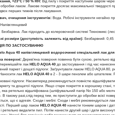
хання, +23°C / 50 % RH:
Від пилу і покриття наступним шаром через
 обробки лаком. Лакове покриття досягає максимальної твердості пр
двох перших тижнів після лакування.
вач, очищення інструментів:
Вода. Робочі інструменти негайно п
:
Напівглянцевий
:
Безбарвна. Лак підходить до колеровочной системі Текномикс (лес
ні розміри (доступність залежить від країни):
Безбарвний: 0,45 L,
ЦІЯ ПО ЗАСТОСУВАННЮ
elo Aqua 40 напівглянцевий водорозчинні спеціальний лак для
ка поверхні:
Дерев'яна поверхня повинна бути сухою, ретельно від
 перемішайте лак
HELO AQUA 40
до застосування і під час нанесен
ний паркет і дощаті підлоги: Заґрунтувати лаком HELO AQUA 80, 
 Наносити лак
HELO AQUA 40
в 2 - 3 шари пензлем або шпателем. Р
ковані підлоги: Насамперед рекомендується повністю відшліфувати 
аркету та дощатої підлоги. Якщо старе покриття в хорошому стані, 
 яка ретельно відшліфована (шліфувальний папір No 150 або мелче
. В такому разі,слід перед тим, як приступити до обробки всієї пове
ться, що є адгезія. Сходи і меблі: Сходи і меблі рекомендується 
ості. Перший шар лаком
HELO AQUA 40
нанести тонким шаром і дат
і ретельно видалити пил. Потім нанести другий шар і дати висохну
шару. Увага! Для зовнішніх робіт рекомендується використовувати ко