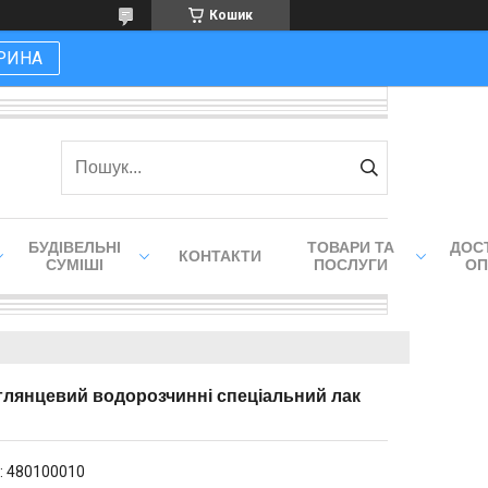
Кошик
РИНА
БУДІВЕЛЬНІ
ТОВАРИ ТА
ДОСТ
КОНТАКТИ
СУМІШІ
ПОСЛУГИ
ОП
вглянцевий водорозчинні спеціальний лак
:
480100010