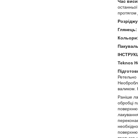
Час виси
останньої
протягом 
Розріджу
Глянець
Кольори
Пакуваль
ІНСТРУК
Teknos H
Підготов
Ретельно
Необробле
валиком.
Раніше ла
обробці п
поверхню,
лакування
переконає
необхідн
поверхню 
третього 