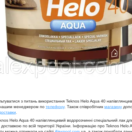
ьтуватися з питань використання Teknos Helo Aqua 40 напівглянцев
 нашим менеджером по
телефону
. Також співробітник
магазину
допо
доставки
.
knos Helo Aqua 40 напівглянцевий водорозчинні спеціальний лак дл
 доставкою по всій території України. Інформацію про Teknos Helo 
ту можна отримати на сайті
Alexpool.com
.ua, а також придбати дан