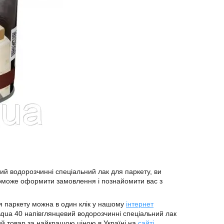
ий водорозчинні спеціальний лак для паркету, ви
може оформити замовлення і познайомити вас з
я паркету можна в один клік у нашому
інтернет
Aqua 40 напівглянцевий водорозчинні спеціальний лак
ий товар за найкращою ціною в Україні на
сайті
.