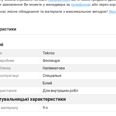
 замовлення Ви можете у менеджера за
телефоном
або через корз
 нас якісне обладнання та матеріали з максимальною вигодою!
Alex
ристики
ні
к
Teknos
виробник
Фінляндія
блиску
Напівматова
ксплуатації
Спеціальні
Білий
ористання
Для внутрішніх робіт
тувальницькі характеристики
 матеріалу
9 л