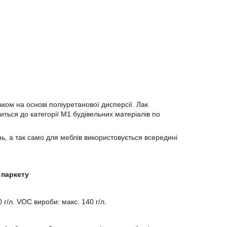
ом на основі поліуретанової дисперсії. Лак
иться до категорії M1 будівельних матеріалів по
ь, а так само для меблів використовується всередині
 паркету
 г/л. VOC вироби: макс. 140 г/л.