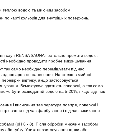
ти теплою водою та миючим засобом.
 по карті кольорів для внутрішніх поверхонь.
ння саун RENSA SAUNA і ретельно промити водою.
сті необхідно проводити пробне викришування.
т так само необхідно перемішувати під час
 одношарового нанесення. На стелю в мийної
перевірки відтінку, якщо застосовується
шування. Всмоктуюча здатність поверхні, а так само
 може бути розведений водою на 5-20%, якщо відтінок
ення і висихання температура повітря, поверхні і
вітрювання під час фарбування і під час висихання
обами (pH 6 - 8). Після обробки миючим засобом
у або губку. Уникати застосування щітки або