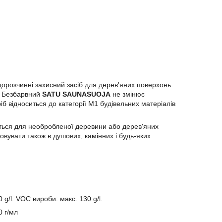
дорозчинні захисний засіб для дерев'яних поверхонь.
. Безбарвний
SATU SAUNASUOJA
не змінює
б відноситься до категорії M1 будівельних матеріалів
ується для необробленої деревини або дерев'яних
вувати також в душових, камінних і будь-яких
 g/l. VOC вироби: макс. 130 g/l.
 г/мл