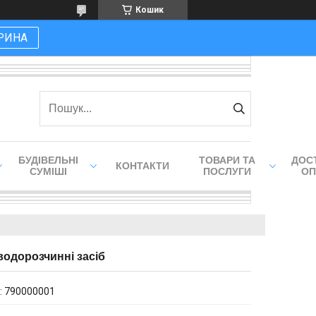
Кошик
РИНА
БУДІВЕЛЬНІ
ТОВАРИ ТА
ДОСТ
КОНТАКТИ
СУМІШІ
ПОСЛУГИ
ОП
 водорозчинні засіб
:
790000001