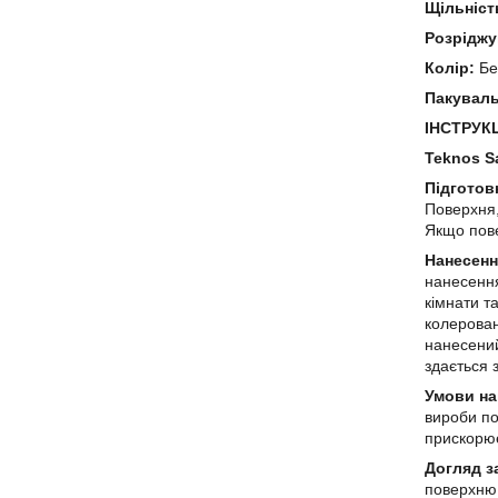
Щільніст
Розріджу
Колір:
Бе
Пакуваль
ІНСТРУК
Teknos S
Підготов
Поверхня
Якщо пове
Нанесен
нанесенн
кімнати т
колерован
нанесений
здається 
Умови на
вироби по
прискорю
Догляд з
поверхню 