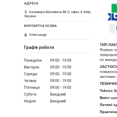
Казимира Малевича 86 Л, офис 4, Київ,
Україна
Олександр
ТИП ЛАК
Графік роботи
Формує гр
природний
по викида
Понеділок
09:00
19:00
ЗАСТОСУ
Вівторок
09:00
19:00
поверхонь
Середа
09:00
19:00
житлових 
Четвер
09:00
19:00
ТЕХНІЧНІ
Пʼятниця
09:00
19:00
Teknos S
Субота
Вихідний
Вміст су
Неділя
Вихідний
Летючі о
Практичн