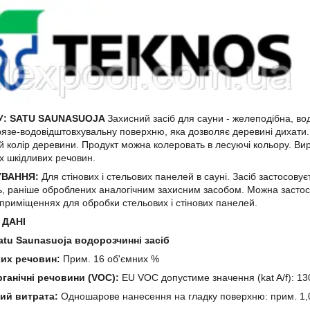
У: SATU SAUNASUOJA
Захисний засіб для сауни - желеподібна, во
язе-водовідштовхувальну поверхню, яка дозволяє деревині дихати
 колір деревини. Продукт можна колеровать в лесуючі кольору. Вирі
х шкідливих речовин.
ВАННЯ:
Для стінових і стельових панелей в сауні. Засіб застосов
, раніше оброблених аналогічним захисним засобом. Можна застосо
приміщеннях для обробки стельових і стінових панелей.
 ДАНІ
atu Saunasuoja водорозчинні засіб
хих речовин:
Прим. 16 об'ємних %
рганічні речовини (VOC):
EU VOC допустиме значення (kat A/f): 130
ий витрата:
Одношарове нанесення на гладку поверхню: прим. 1,0