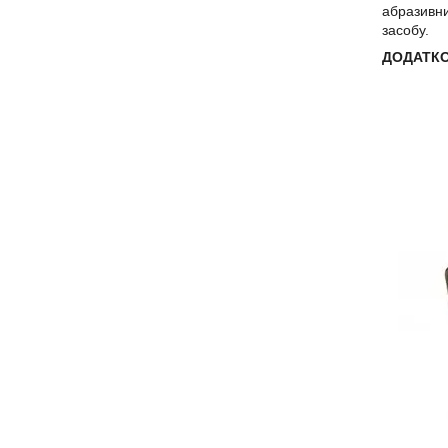
абразивни
засобу.
ДОДАТКО