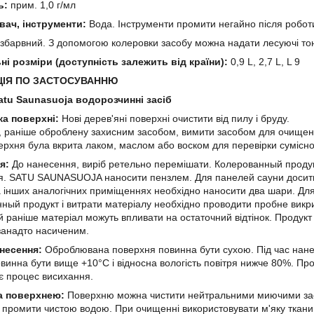
ь:
прим. 1,0 г/мл
вач, інструменти:
Вода. Інструменти промити негайно після робо
збарвний. З допомогою колеровки засобу можна надати лесуючі тони
ні розміри (доступність залежить від країни):
0,9 L, 2,7 L, L 9
ЦІЯ ПО ЗАСТОСУВАННЮ
atu Saunasuoja водорозчинні засіб
ка поверхні:
Нові дерев'яні поверхні очистити від пилу і бруду.
, раніше оброблену захисним засобом, вимити засобом для очище
рхня була вкрита лаком, маслом або воском для перевірки сумісно
ня:
До нанесення, виріб ретельно перемішати. Колерованный продук
я. SATU SAUNASUOJA наносити пензлем. Для панелей сауни досить
а інших аналогічних приміщеннях необхідно наносити два шари. Для 
ный продукт і витрати матеріалу необхідно проводити пробне викри
 раніше матеріал можуть впливати на остаточний відтінок. Продукт
занадто насиченим.
несення:
Оброблювана поверхня повинна бути сухою. Під час нанес
винна бути вище +10°С і відносна вологість повітря нижче 80%. Про
є процес висихання.
а поверхнею:
Поверхню можна чистити нейтральними миючими зас
промити чистою водою. При очищенні використовувати м'яку тканин