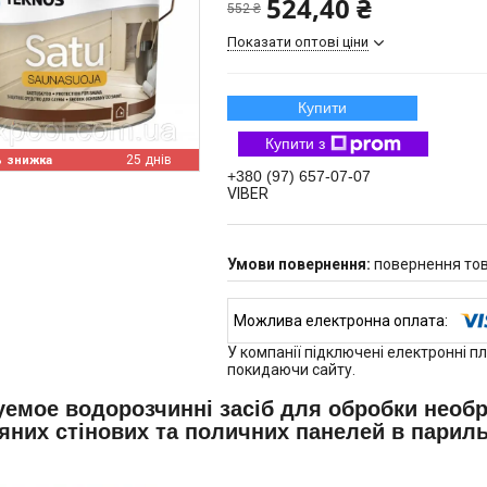
524,40 ₴
552 ₴
Показати оптові ціни
Купити
Купити з
%
25 днів
+380 (97) 657-07-07
VIBER
повернення тов
У компанії підключені електронні п
покидаючи сайту.
емое водорозчинні засіб для обробки необ
яних стінових та поличних панелей в париль