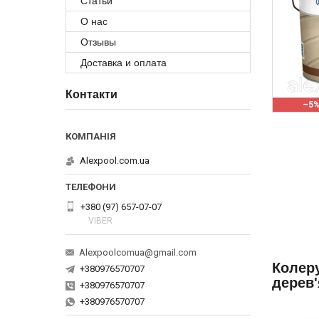
Статьи
О нас
Отзывы
Доставка и оплата
Контакти
–5
Alexpool.com.ua
+380 (97) 657-07-07
VIBER
Alexpoolcomua@gmail.com
Колеру
+380976570707
дерев'
+380976570707
+380976570707