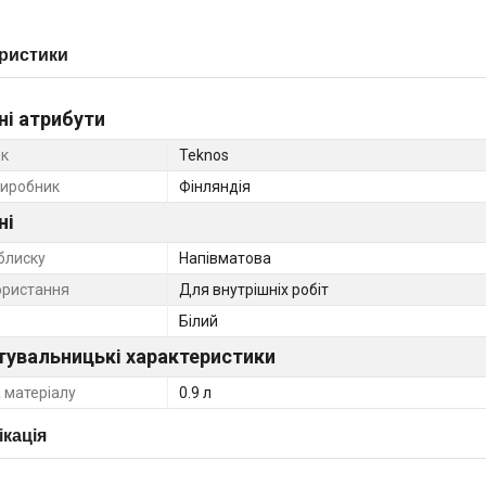
ристики
ні атрибути
к
Teknos
виробник
Фінляндія
ні
блиску
Напівматова
ористання
Для внутрішніх робіт
Білий
тувальницькі характеристики
 матеріалу
0.9 л
кація