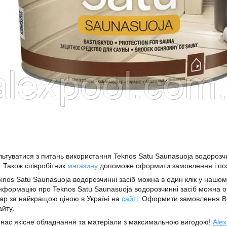
ьтуватися з питань використання Teknos Satu Saunasuoja водорозч
. Також співробітник
магазину
допоможе оформити замовлення і по
knos Satu Saunasuoja водорозчинні засіб можна в один клік у нашо
Інформацію про Teknos Satu Saunasuoja водорозчинні засіб можна 
ар за найкращою ціною в Україні на
сайті
. Оформити замовлення В
айту.
 нас якісне обладнання та матеріали з максимальною вигодою!
Alex