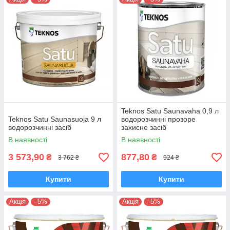
Teknos Satu Saunavaha 0,9 л
Teknos Satu Saunasuoja 9 л
водорозчинні прозоре
водорозчинні засіб
захисне засіб
В наявності
В наявності
3 573,90
877,80
₴
₴
3 762 ₴
924 ₴
Купити
Купити
Акція
–5%
Акція
–5%