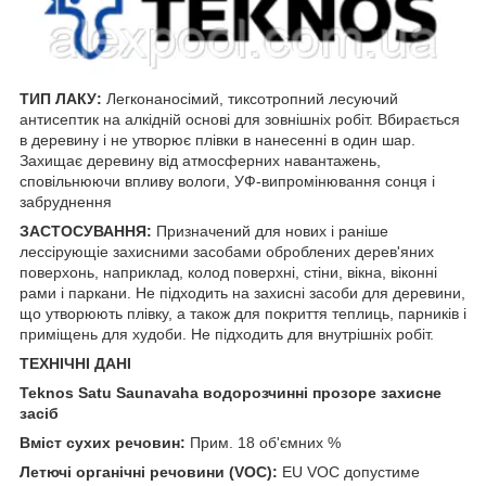
ТИП ЛАКУ:
Легконаносімий, тиксотропний лесуючий
антисептик на алкідній основі для зовнішніх робіт. Вбирається
в деревину і не утворює плівки в нанесенні в один шар.
Захищає деревину від атмосферних навантажень,
сповільнюючи впливу вологи, УФ-випромінювання сонця і
забруднення
ЗАСТОСУВАННЯ:
Призначений для нових і раніше
лессірующіе захисними засобами оброблених дерев'яних
поверхонь, наприклад, колод поверхні, стіни, вікна, віконні
рами і паркани. Не підходить на захисні засоби для деревини,
що утворюють плівку, а також для покриття теплиць, парників і
приміщень для худоби. Не підходить для внутрішніх робіт.
ТЕХНІЧНІ ДАНІ
Teknos Satu Saunavaha водорозчинні прозоре захисне
засіб
Вміст сухих речовин:
Прим. 18 об'ємних %
Летючі органічні речовини (VOC):
EU VOC допустиме