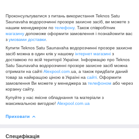
Проконсультуватися з питань використання Teknos Satu
Saunavaha водорозчинні прозоре захисне засіб, ви можете з
нашим менеджером по
телефону
. Також співробітник
магазину
допоможе оформити замовлення і познайомити вас
з
умовами доставки
.
Купити Teknos Satu Saunavaha водорозчинні прозоре захисне
засіб можна в один клік у нашому
інтернет магазині
з
доставкою по всій території України. Інформацію про Teknos
Satu Saunavaha водорозчинні прозоре захисне засіб можна
отримати на сайті
Alexpool.com
.ua, а також придбати даний
товар за найкращою ціною в Україні на
сайті
. Оформити
замовлення Ви можете у менеджера за
телефоном
або через
корзину сайту.
Купуйте у нас якісне обладнання та матеріали з
максимальною вигодою!
Alexpool.com.ua
Приховати
Специфікація