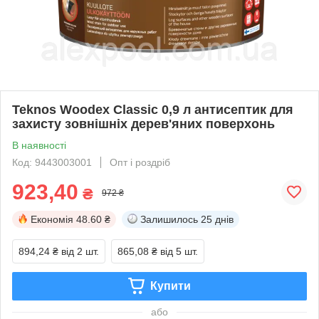
Teknos Woodex Classic 0,9 л антисептик для
захисту зовнішніх дерев'яних поверхонь
В наявності
Код: 9443003001
Опт і роздріб
923,40
₴
972 ₴
Економія
48.60 ₴
Залишилось
25 днів
894,24 ₴
від 2 шт.
865,08 ₴
від 5 шт.
Купити
або