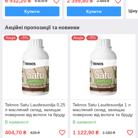
6 532,20
2 359,80
₴
₴
6 876 ₴
2 484 ₴
Цін
Купити
Купити
Акційні пропозиції та новинки
Акція
–5%
Акція
–5%
Teknos Satu Laudesuodja 0,25
Teknos Satu Laudesuodja 1 л
л масляний склад, захищає
масляний склад, захищає
поверхню від вологи та бруду
поверхню від вологи та бруду
В наявності
В наявності
404,70
1 122,90
₴
₴
426 ₴
1 182 ₴