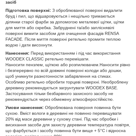
засіб
Підготовка поверхні:
З оброблюваної поверхні видалити
бруд і пил, що відшаровуються і нещільно тримаються
ділянки старої фарби за допомогою металевої щітки, щітки
для миття або скребка. Забруднені та/або запліснявілі
поверхні вимити засобом для очищення фасадів RENSA
FACADE. Після миття поверхні ретельно промити теплою
водою і дати висохнути.
Нанесення:
Перед використанням і під час використання
WOODEX CLASSIC ретельно перемішати.
Наносити пензлем, щіткою або розпилювачем.Наносити рівно
і безперервно по всій довжині поверхні колоди або дошки,
щоб уникнути разнотонности забарвлення на стиках.
Особливо ретельно обробити торцеві поверхні. Необроблену
деревину рекомендується загрунтувати WOODEX BASE.
Застосування тільки безбарвного захисного засобу не
рекомендується через обмежену атмосферостійкістю.
Умови нанесення:
Оброблювана поверхня повинна бути
сухою. Вміст вологи в деревині не повинно перевищувати
20% від маси деревини у сухому стані. Під час обробки і
висихання засоби для захисту деревини температура повітря,
що фарбується і засобу повинна бути вище + 5°С і відносна