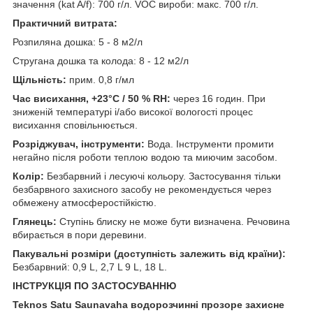
значення (kat A/f): 700 г/л. VOC вироби: макс. 700 г/л.
Практичний витрата:
Розпиляна дошка: 5 - 8 м2/л
Стругана дошка та колода: 8 - 12 м2/л
Щільність:
прим. 0,8 г/мл
Час висихання, +23°C / 50 % RH:
через 16 годин. При
зниженій температурі і/або високої вологості процес
висихання сповільнюється.
Розріджувач, інструменти:
Вода. Інструменти промити
негайно після роботи теплою водою та миючим засобом.
Колір:
Безбарвний і лесуючі кольору. Застосування тільки
безбарвного захисного засобу не рекомендується через
обмежену атмосферостійкістю.
Глянець:
Ступінь блиску не може бути визначена. Речовина
вбирається в пори деревини.
Пакувальні розміри (доступність залежить від країни):
Безбарвний: 0,9 L, 2,7 L 9 L, 18 L.
ІНСТРУКЦІЯ ПО ЗАСТОСУВАННЮ
Teknos Satu Saunavaha водорозчинні прозоре захисне