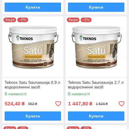
Купити
Купити
Акція
–5%
Акція
–5%
Teknos Satu Saunasuoja 0,9 л
Teknos Satu Saunasuoja 2,7 л
водорозчинні засіб
водорозчинні засіб
В наявності
В наявності
524,40
1 447,80
₴
₴
552 ₴
1 524 ₴
Купити
Купити
Акція
–5%
Акція
–5%