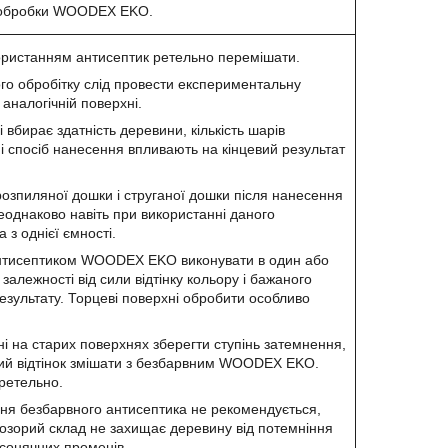
 обробки WOODEX EKO.
ристанням антисептик ретельно перемішати.
го обробітку слід провести експериментальну
 аналогічній поверхні.
і вбирає здатність деревини, кількість шарів
і спосіб нанесення впливають на кінцевий результат
озпиляної дошки і струганої дошки після нанесення
еоднаково навіть при використанні даного
 з однієї ємності.
нтисептиком WOODEX EKO виконувати в один або
залежності від сили відтінку кольору і бажаного
результату. Торцеві поверхні обробити особливо
і на старих поверхнях зберегти ступінь затемнення,
ий відтінок змішати з безбарвним WOODEX EKO.
ретельно.
ня безбарвного антисептика не рекомендується,
розорий склад не захищає деревину від потемніння
 сонячних променів.