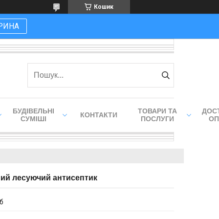
Кошик
РИНА
БУДІВЕЛЬНІ
ТОВАРИ ТА
ДОСТ
КОНТАКТИ
СУМІШІ
ПОСЛУГИ
ОП
ий лесуючий антисептик
іб