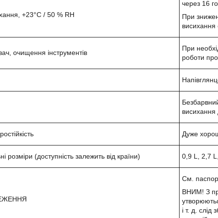
через 16 г
хання, +23°C / 50 % RH
При знижен
висихання 
При необхі
вач, очищення інструментів
роботи пр
Напівглян
Безбарвний
висихання 
остійкість
Дуже хоро
ні розміри (доступність залежить від країни)
0,9 L, 2,7 L
См. паспорт
ВНИМ! З пр
ЕЖЕННЯ
утворюютьс
і т. д. слі