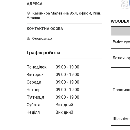
Казимира Малевича 86 Л, офис 4, Київ,
Україна
WOODEX 
Олександр
Вміст су
Графік роботи
Летючі о
Понеділок
09:00
19:00
Вівторок
09:00
19:00
Середа
09:00
19:00
Четвер
09:00
19:00
Практичн
Пʼятниця
09:00
19:00
Субота
Вихідний
Неділя
Вихідний
Щільніст