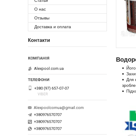
Статьи
О нас
Отзывы
Доставка и оплата
Контакти
Водор
Його
Alexpool.com.ua
Захи
Для 
зроблен
+380 (97) 657-07-07
Підх
VIBER
Alexpoolcomua@gmail.com
+380976570707
+380976570707
+380976570707