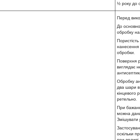
½ року до
Перед вико
До основно
обробку на
Пористість 
нанесення 
обробки.
Поверхня р
виглядає н
антисептика
Обробку а
два шари в 
кінцевого 
ретельно.
При бажанн
можна дан
Змішувати 
Застосуван
оскільки п
при впливі