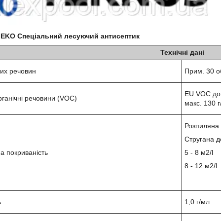
EKO Спеціальний лесуючий антисептик
Технічні дані
хих речовин
Прим. 30 о
EU VOC доп
рганічні речовини (VOC)
макс. 130 г
Розпиляна
Стругана д
а покриваність
5 - 8 м2/l
8 - 12 м2/l
ь
1,0 г/мл