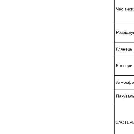
Час виси
Розріджу
Глянець
Кольори
Атмосфер
Пакуваль
ЗАСТЕР