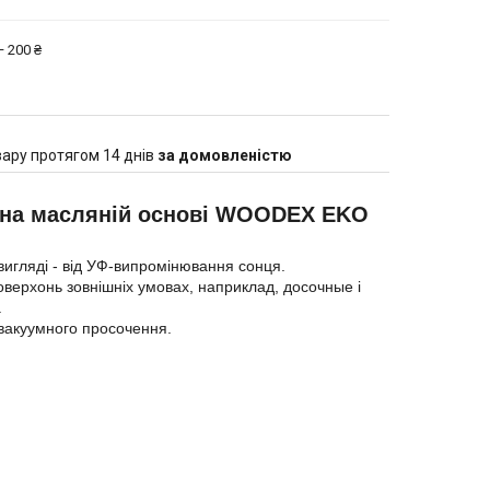
 200 ₴
ару протягом 14 днів
за домовленістю
 на масляній основі WOODEX EKO
вигляді - від УФ-випромінювання сонця.
верхонь зовнішніх умовах, наприклад, досочные і
.
 вакуумного просочення.