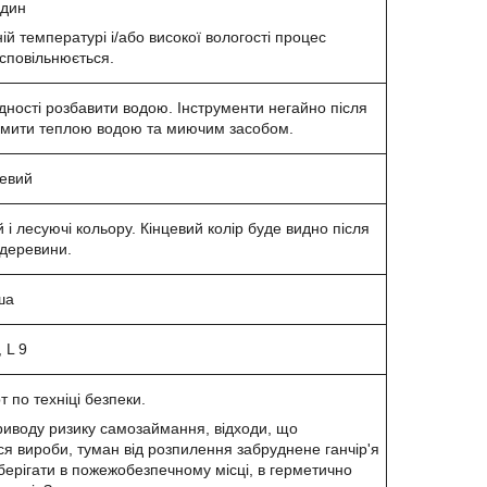
один
ій температурі і/або високої вологості процес
сповільнюється.
дності розбавити водою. Інструменти негайно після
омити теплою водою та миючим засобом.
цевий
 і лесуючі кольору. Кінцевий колір буде видно після
деревини.
ша
, L 9
 по техніці безпеки.
иводу ризику самозаймання, відходи, що
я вироби, туман від розпилення забруднене ганчір'я
д зберігати в пожежобезпечному місці, в герметично