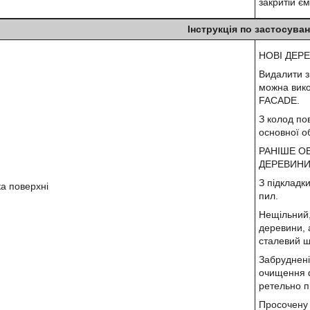
закритій є
Інструкція по застосува
НОВІ ДЕРЕ
Видалити зн
можна вико
FACADE.
З колод п
основної о
РАНІШЕ О
ДЕРЕВИНИ
З підкладк
ка поверхні
пил.
Нещільний,
деревини, 
сталевий щ
Забруднені
очищення 
ретельно п
Просочену 