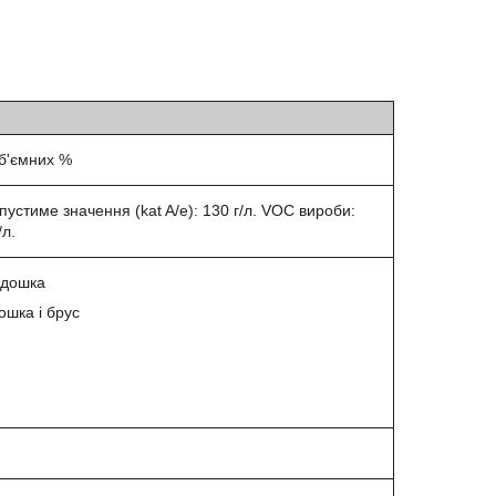
б'ємних %
устиме значення (kat A/e): 130 г/л. VOC вироби:
/л.
 дошка
ошка і брус