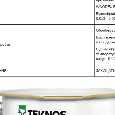
WOODEX EK
Відповідни
0,013 - 0,0
Оброблюва
Вміст воло
маси дерев
бробки
Під час об
температур
вище +5 °C 
ННЯ
ЗАХИЩАТИ