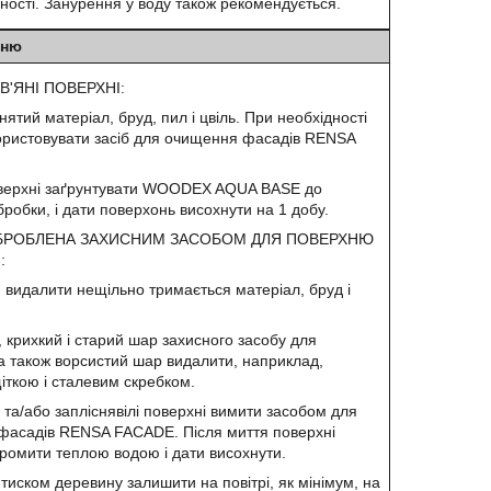
мності. Занурення у воду також рекомендується.
нню
В'ЯНІ ПОВЕРХНІ:
ятий матеріал, бруд, пил і цвіль. При необхідності
ристовувати засіб для очищення фасадів RENSA
оверхні заґрунтувати WOODEX AQUA BASE до
бробки, і дати поверхонь висохнути на 1 добу.
БРОБЛЕНА ЗАХИСНИМ ЗАСОБОМ ДЛЯ ПОВЕРХНЮ
:
и видалити нещільно тримається матеріал, бруд і
 крихкий і старий шар захисного засобу для
а також ворсистий шар видалити, наприклад,
іткою і сталевим скребком.
 та/або запліснявілі поверхні вимити засобом для
фасадів RENSA FACADE. Після миття поверхні
ромити теплою водою і дати висохнути.
тиском деревину залишити на повітрі, як мінімум, на