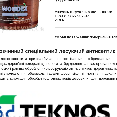
Ціну уточнюйте
Мінімальна сума замовлення на сайті —
+380 (97) 657-07-07
VIBER
повернення тов
озчинний спеціальний лесуючий антисептик
 легко наносити, при фарбуванні не розтікається, не бризкається.
щає дерев'яні поверхні від вологи, забруднення, а в колерованном 
нових і раніше оброблених лессірующіе антисептиком дерев'яних по
і з колод стіни, обшивальні дошки, двері, віконні плетіння і паркани
одить також для обробки коштовних порід деревини і для деревини