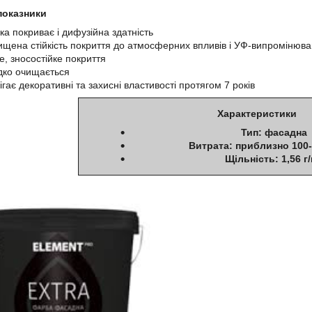
показники
ка покриває і дифузійна здатність
ищена стійкість покриття до атмосферних впливів і УФ-випромінюв
е, зносостійке покриття
ко очищається
ігає декоративні та захисні властивості протягом 7 років
Характеристики
Тип: фасадна
Витрата: приблизно 100-
Щільність: 1,56 г