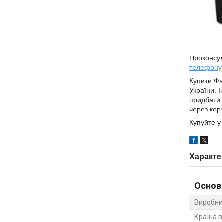
Проконсу
телефону
Купити Ф
України.
придбати 
через кор
Купуйте у
Характе
Основ
Виробни
Країна 