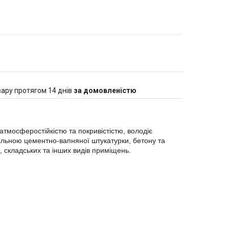
ару протягом 14 днів
за домовленістю
тмосферостійкістю та покривістістю, володіє
ільною цементно-вапняної штукатурки, бетону та
 складських та інших видів приміщень.