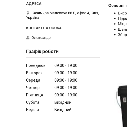
Основні 
Висо
Казимира Малевича 86 Л, офис 4, Київ,
Україна
Підв
Міцн
Швид
Збер
Олександр
Графік роботи
Понеділок
09:00
19:00
Вівторок
09:00
19:00
Середа
09:00
19:00
Четвер
09:00
19:00
Пʼятниця
09:00
19:00
Субота
Вихідний
Неділя
Вихідний