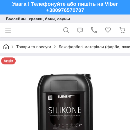
Увага ! Телефонуйте або пишіть на Viber
+380976570707
Бассейны, краски, бани, сауны
Товари та послуги
Лакофарбові матеріали (фарби, лаки,
Акція