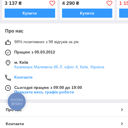
дитячих кімнат,
універсальна для
зовн
3 137
4 290
1 1
₴
₴
шовковисто-матова
зовнішніх і внутрішніх
робі
робіт
Купити
Купити
Про нас
98% позитивних з 98 відгуків за рік
Працює з 05.03.2012
м. Київ
Казимира Малевича 86 Л, офис 4, Київ, Україна
Контакти
Сьогодні працює з 09:00 до 19:00
Показати весь графік роботи
КНОПКА
ЗВ'ЯЗКУ
Про нас
Контакти