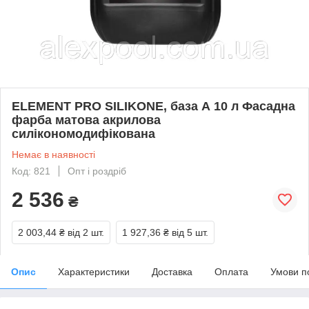
ELEMENT PRO SILIKONE, база А 10 л Фасадна
фарба матова акрилова
силікономодифікована
Немає в наявності
Код: 821
Опт і роздріб
2 536
₴
2 003,44 ₴
від 2 шт.
1 927,36 ₴
від 5 шт.
Опис
Характеристики
Доставка
Оплата
Умови п