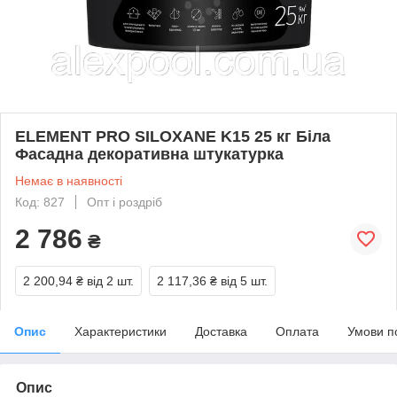
ELEMENT PRO SILOXANE K15 25 кг Біла
Фасадна декоративна штукатурка
Немає в наявності
Код: 827
Опт і роздріб
2 786
₴
2 200,94 ₴
від 2 шт.
2 117,36 ₴
від 5 шт.
Опис
Характеристики
Доставка
Оплата
Умови п
Опис