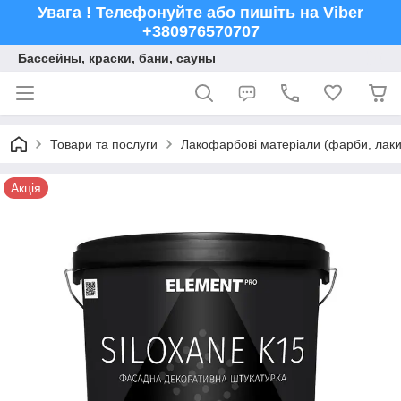
Увага ! Телефонуйте або пишіть на Viber
+380976570707
Бассейны, краски, бани, сауны
Товари та послуги
Лакофарбові матеріали (фарби, лаки,
Акція