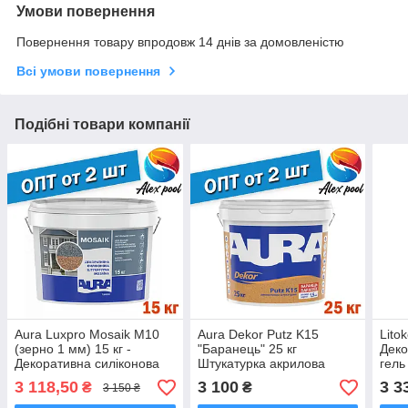
Умови повернення
Повернення товару впродовж 14 днів за домовленістю
Всі умови повернення
Подібні товари компанії
Aura Luxpro Mosaik M10
Aura Dekor Putz K15
Litok
(зерно 1 мм) 15 кг -
"Баранець" 25 кг
Деко
Декоративна силіконова
Штукатурка акрилова
гель
штукатурка мозаїка
структурна, модифікована
- ба
3 118,50
3 100
3 3
₴
₴
3 150 ₴
силіконом, Зерно1,5 мм