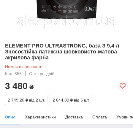
ELEMENT PRO ULTRASTRONG, база З 9,4 л
Зносостійка латексна шовковисто-матова
акрилова фарба
Немає в наявності
Код: 856
Опт і роздріб
3 480
₴
2 749,20 ₴
від 2 шт.
2 644,80 ₴
від 5 шт.
Опис
Характеристики
Доставка
Оплата
Умови п