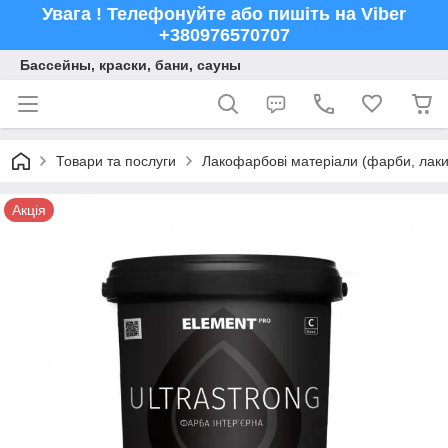
Увага ! Телефонуйте або пишіть на Viber
+380976570707
Бассейны, краски, бани, сауны
Товари та послуги
Лакофарбові матеріали (фарби, лаки,
Акція