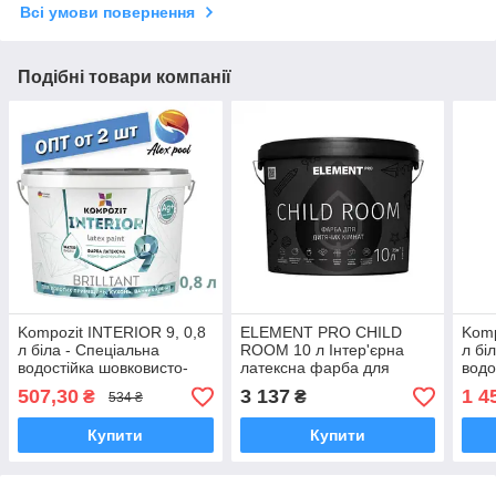
Всі умови повернення
Подібні товари компанії
Kompozit INTERIOR 9, 0,8
ELEMENT PRO CHILD
Komp
л біла - Спеціальна
ROOM 10 л Інтер'єрна
л бі
водостійка шовковисто-
латексна фарба для
водо
матова латексна фарба з
дитячих кімнат,
мато
507,30
3 137
1 4
₴
₴
534 ₴
іонами срібла
шовковисто-матова
іона
Купити
Купити