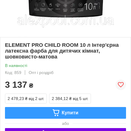
ELEMENT PRO CHILD ROOM 10 л Інтер'єрна
латексна фарба для дитячих кімнат,
шовковисто-матова
В наявності
Код: 859
Опт і роздріб
3 137
₴
2 478,23 ₴
від 2 шт.
2 384,12 ₴
від 5 шт.
Купити
або