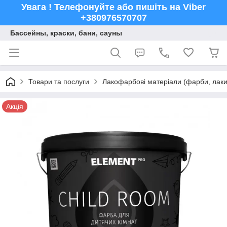
Увага ! Телефонуйте або пишіть на Viber
+380976570707
Бассейны, краски, бани, сауны
Товари та послуги
Лакофарбові матеріали (фарби, лаки,
Акція