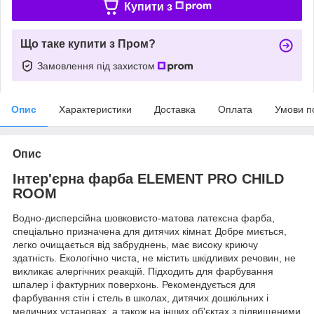
Купити з
Що таке купити з Пром?
Замовлення під захистом
Опис
Характеристики
Доставка
Оплата
Умови п
Опис
Інтер'єрна фарба ELEMENT PRO CHILD
ROOM
Водно-дисперсійна шовковисто-матова латексна фарба,
спеціально призначена для дитячих кімнат. Добре миється,
легко очищається від забруднень, має високу криючу
здатність. Екологічно чиста, не містить шкідливих речовин, не
викликає алергічних реакцій. Підходить для фарбування
шпалер і фактурних поверхонь. Рекомендується для
фарбування стін і стель в школах, дитячих дошкільних і
медичних установах, а також на інших об'єктах з підвищеними