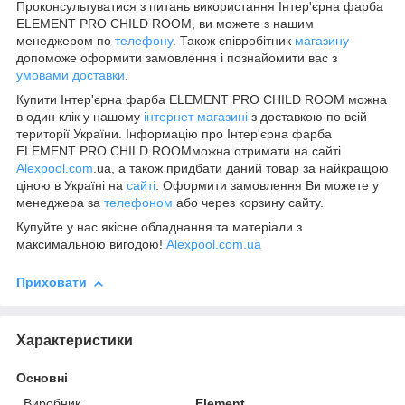
Проконсультуватися з питань використання Інтер'єрна фарба
ELEMENT PRO CHILD ROOM, ви можете з нашим
менеджером по
телефону
. Також співробітник
магазину
допоможе оформити замовлення і познайомити вас з
умовами доставки
.
Купити Інтер'єрна фарба ELEMENT PRO CHILD ROOM можна
в один клік у нашому
інтернет магазині
з доставкою по всій
території України. Інформацію про Інтер'єрна фарба
ELEMENT PRO CHILD ROOMможна отримати на сайті
Alexpool.com
.ua, а також придбати даний товар за найкращою
ціною в Україні на
сайті
. Оформити замовлення Ви можете у
менеджера за
телефоном
або через корзину сайту.
Купуйте у нас якісне обладнання та матеріали з
максимальною вигодою!
Alexpool.com.ua
Приховати
Характеристики
Основні
Виробник
Element