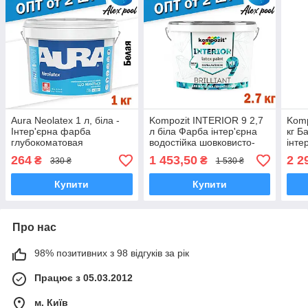
Aura Neolatex 1 л, біла -
Kompozit INTERIOR 9 2,7
Komp
Інтер'єрна фарба
л біла Фарба інтер'єрна
кг Б
глубокоматовая
водостійка шовковисто-
інте
зносостійка, тонується,
матова латексна фарба
лате
264
1 453,50
2 2
₴
₴
330 ₴
1 530 ₴
для дитячих кімнат
Купити
Купити
Про нас
98% позитивних з 98 відгуків за рік
Працює з 05.03.2012
м. Київ